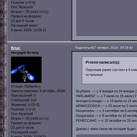
Позитив:
[+7/-0]
Пол:
Мужской
Возраст:
36
[1989-10-21]
Провел на форуме:
23 дня 5 часов
Последний визит:
8 июня, 2026г. 10:06:11
Влас
Поделиться
17 октября, 2010г. 00:19:42
Несущий Истину
Prostoi написал(а):
Персонаж ранее состоял в 6 кла
остальные.
Откуда:
Хабаровск
Зарегистрирован
: 6 октября, 2010г.
Scythians — с 4 января по 24 января (
Приглашений:
0
PARLAMENT — с 7 июля по 15 июля (7
Сообщений:
614
AvengersLineage — с 19 июля по 21 ию
Уважение:
[+22/-0]
ARMAGEDDON — с 23 июля по 2 сентя
Позитив:
[+7/-0]
Desperados — с 4 сентября по 6 октябр
Пол:
Мужской
Desperados — с 8 октября по 10 октябр
Возраст:
36
[1989-10-21]
PEHECCAHC — с 10 октября по 15 октя
Провел на форуме:
23 дня 5 часов
Думаю с нами такая же история будет. 
Последний визит:
0
8 июня, 2026г. 10:06:11