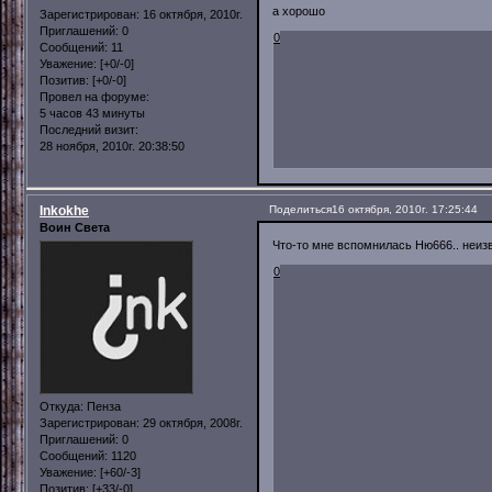
а хорошо
Зарегистрирован
: 16 октября, 2010г.
Приглашений:
0
0
Сообщений:
11
Уважение:
[+0/-0]
Позитив:
[+0/-0]
Провел на форуме:
5 часов 43 минуты
Последний визит:
28 ноября, 2010г. 20:38:50
Inkokhe
Поделиться
16 октября, 2010г. 17:25:44
Воин Света
Что-то мне вспомнилась Ню666.. неиз
0
Откуда:
Пенза
Зарегистрирован
: 29 октября, 2008г.
Приглашений:
0
Сообщений:
1120
Уважение:
[+60/-3]
Позитив:
[+33/-0]