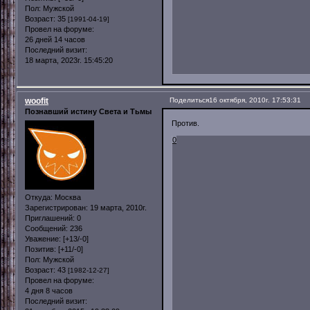
Пол:
Мужской
Возраст:
35
[1991-04-19]
Провел на форуме:
26 дней 14 часов
Последний визит:
18 марта, 2023г. 15:45:20
woofit
Поделиться
16 октября, 2010г. 17:53:31
Познавший истину Света и Тьмы
Против.
0
Откуда:
Москва
Зарегистрирован
: 19 марта, 2010г.
Приглашений:
0
Сообщений:
236
Уважение:
[+13/-0]
Позитив:
[+11/-0]
Пол:
Мужской
Возраст:
43
[1982-12-27]
Провел на форуме:
4 дня 8 часов
Последний визит: