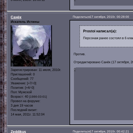
Санёк
Поделиться
17 октября, 2010г. 00:28:00
Искатель Истины
Prostoi написал(а):
Персонаж ранее состоял в 6 клан
Против.
Отредактировано Санёк (17 октября, 20
0
Зарегистрирован
: 11 июля, 2010г.
Приглашений:
0
Сообщений:
77
Уважение:
[+7/-0]
Позитив:
[+4/-0]
Пол:
Мужской
Возраст:
40
[1986-03-01]
Провел на форуме:
3 дня 19 часов
Последний визит:
14 мая, 2011г. 11:52:04
Zeddikus
Поделиться
17 октября, 2010г. 00:42:21