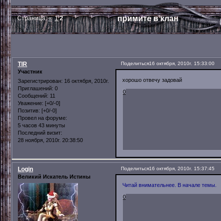
примите в клан
Страница:
«
1
2
TIR
Поделиться
16 октября, 2010г. 15:33:00
Участник
хорошо отвечу задовай
Зарегистрирован
: 16 октября, 2010г.
Приглашений:
0
0
Сообщений:
11
Уважение:
[+0/-0]
Позитив:
[+0/-0]
Провел на форуме:
5 часов 43 минуты
Последний визит:
28 ноября, 2010г. 20:38:50
Login
Поделиться
16 октября, 2010г. 15:37:45
Великий Искатель Истины
Читай внимательнее. В начале темы.
0