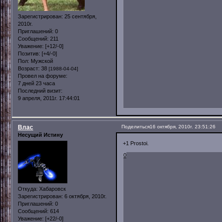
Зарегистрирован
: 25 сентября,
2010г.
Приглашений:
0
Сообщений:
211
Уважение:
[+12/-0]
Позитив:
[+4/-0]
Пол:
Мужской
Возраст:
38
[1988-04-04]
Провел на форуме:
7 дней 23 часа
Последний визит:
9 апреля, 2011г. 17:44:01
Влас
Поделиться
16 октября, 2010г. 23:51:26
Несущий Истину
+1 Prostoi.
0
Откуда:
Хабаровск
Зарегистрирован
: 6 октября, 2010г.
Приглашений:
0
Сообщений:
614
Уважение:
[+22/-0]