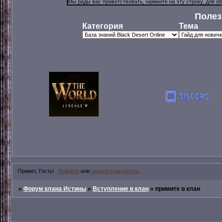
Полез
Категория
Тема
Привет, Гость!
Войдите
или
зарегистрируйтесь
.
»
Форум клана Истины
»
Вступление в клан
»
примите в клан