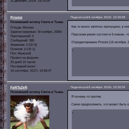
31 декабря, 2015г. 19:33:09
Prostoi
Поделиться
16 октября, 2010г. 22:34:09
Познавший истину Света и Тьмы
Как то много запятых пропущено, в н
Откуда:
Москва
Зарегистрирован
: 30 ноября, 2009г.
Персонаж ранее состоял в 6 кланах. =
Приглашений:
0
Сообщений:
385
Отредактировано Prostoi (16 октября, 2
Уважение:
[+22/-0]
Позитив:
[+13/-1]
0
Пол:
Мужской
Провел на форуме:
20 дней 10 часов
Последний визит:
16 сентября, 2017г. 14:58:47
FaNTaZeR
Поделиться
16 октября, 2010г. 23:26:50
Познавший истину Света и Тьмы
Я почему-то против.
Смею предположить, что может быть он
0