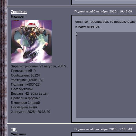
Zeddikus
Поделиться
16 октября, 2010г. 16:49:09
Надмозг
если так торопишься, то возможно др
и ждем ответов.
0
Зарегистрирован
: 22 августа, 2007г.
Приглашений:
0
Сообщений:
10124
Уважение:
[+869/-16]
Позитив:
[+803/-22]
Пол:
Мужской
Возраст:
42
[1983-11-18]
Провел на форуме:
5 месяцев 14 дней
Последний визит:
2 августа, 2026г. 20:33:40
TIR
Поделиться
16 октября, 2010г. 17:06:49
Участник