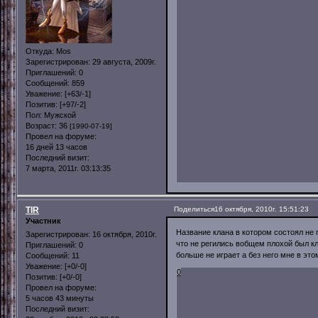
Откуда:
Mos
Зарегистрирован
: 29 августа, 2009г.
Приглашений:
0
Сообщений:
859
Уважение:
[+63/-1]
Позитив:
[+97/-2]
Пол:
Мужской
Возраст:
36
[1990-07-19]
Провел на форуме:
16 дней 13 часов
Последний визит:
7 марта, 2011г. 03:13:35
TIR
Поделиться
16 октября, 2010г. 15:51:23
Участник
Название клана в котором состоял не 
Зарегистрирован
: 16 октября, 2010г.
что не регились вобщем плохой был кл
Приглашений:
0
больше не играет а без него мне в это
Сообщений:
11
Уважение:
[+0/-0]
0
Позитив:
[+0/-0]
Провел на форуме:
5 часов 43 минуты
Последний визит: