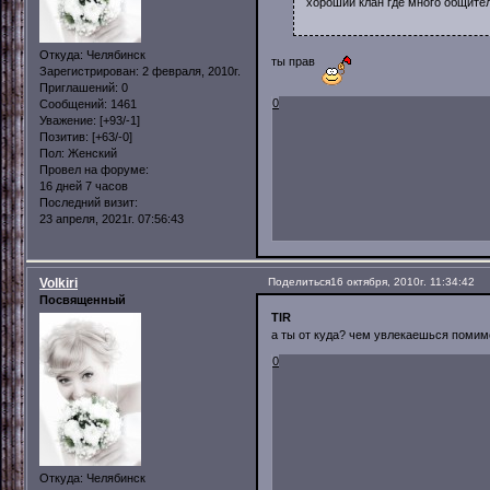
хороший клан где много общите
Откуда:
Челябинск
ты прав
Зарегистрирован
: 2 февраля, 2010г.
Приглашений:
0
0
Сообщений:
1461
Уважение:
[+93/-1]
Позитив:
[+63/-0]
Пол:
Женский
Провел на форуме:
16 дней 7 часов
Последний визит:
23 апреля, 2021г. 07:56:43
Volkiri
Поделиться
16 октября, 2010г. 11:34:42
Посвященный
TIR
а ты от куда? чем увлекаешься помим
0
Откуда:
Челябинск