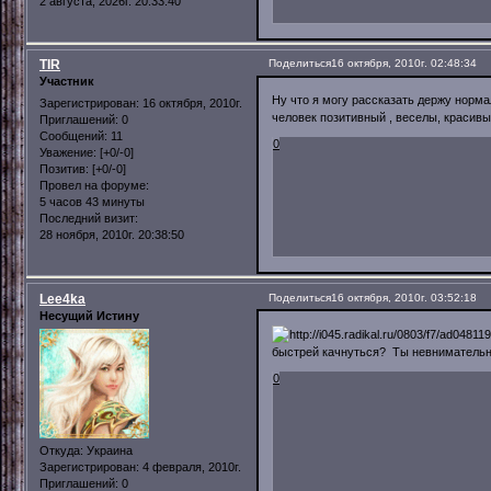
2 августа, 2026г. 20:33:40
TIR
Поделиться
16 октября, 2010г. 02:48:34
Участник
Ну что я могу рассказать держу норма
Зарегистрирован
: 16 октября, 2010г.
человек позитивный , веселы, красивы
Приглашений:
0
Сообщений:
11
0
Уважение:
[+0/-0]
Позитив:
[+0/-0]
Провел на форуме:
5 часов 43 минуты
Последний визит:
28 ноября, 2010г. 20:38:50
Lee4ka
Поделиться
16 октября, 2010г. 03:52:18
Несущий Истину
быстрей качнуться? Ты невнимательно
0
Откуда:
Украина
Зарегистрирован
: 4 февраля, 2010г.
Приглашений:
0