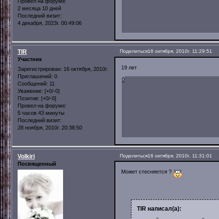
Провел на форуме:
2 месяца 10 дней
Последний визит:
4 декабря, 2023г. 00:49:06
TIR
Поделиться
16 октября, 2010г. 11:29:51
Участник
19 лет
Зарегистрирован
: 16 октября, 2010г.
Приглашений:
0
0
Сообщений:
11
Уважение:
[+0/-0]
Позитив:
[+0/-0]
Провел на форуме:
5 часов 43 минуты
Последний визит:
28 ноября, 2010г. 20:38:50
Volkiri
Поделиться
16 октября, 2010г. 11:31:01
Посвященный
Может стесняется ?
TIR написал(а):