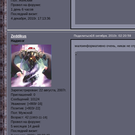
Пол:
Женский
Провел на форуме:
1 день 6 часов
Последний визит:
4 декабря, 2010г. 17:13:36
Zeddikus
Поделиться
16 октября, 2010г. 02:20:59
Надмозг
малоинформативно очень, никак не отр
0
Зарегистрирован
: 22 августа, 2007г.
Приглашений:
0
Сообщений:
10124
Уважение:
[+869/-16]
Позитив:
[+803/-22]
Пол:
Мужской
Возраст:
42
[1983-11-18]
Провел на форуме:
5 месяцев 14 дней
Последний визит: