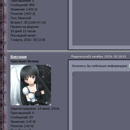
Приглашений:
0
Сообщений:
859
Уважение:
[+63/-1]
Позитив:
[+97/-2]
Пол:
Мужской
Возраст:
36
[1990-07-19]
Провел на форуме:
16 дней 13 часов
Последний визит:
7 марта, 2011г. 03:13:35
Виктория
Поделиться
16 октября, 2010г. 02:18:01
Чувствует Истину
Хотелось бы побольше информации)
0
Зарегистрирован
: 14 июля, 2010г.
Приглашений:
0
Сообщений:
63
Уважение:
[+4/-0]
Позитив:
[+6/-0]