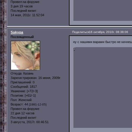
Провел на форуме:
3 дня 19 часов
Последний визит:
14 мая, 2011г. 11:52:04
Sakypa
Поделиться
16 октября, 2010г. 08:38:06
Посвященный
ну с нашими варами быстро не качнешь
0
Откуда:
Казань
Зарегистрирован
: 16 июня, 2009г.
Приглашений:
0
Сообщений:
1817
Уважение:
[+72/-3]
Позитив:
[+61/-1]
Пол:
Женский
Возраст:
44
[1981-12-05]
Провел на форуме:
22 дня 12 часов
Последний визит:
3 августа, 2017г. 00:46:51