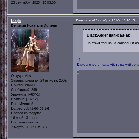
23 сентября, 2025г. 15:03:00
Login
Поделиться
16 октября, 2010г. 15:26:15
Великий Искатель Истины
BlackAdder написал(а):
не стоит только на основании е
+1
Кирилл ответь пожалуйста на мой вопр
0
Откуда:
Mos
Зарегистрирован
: 29 августа, 2009г.
Приглашений:
0
Сообщений:
859
Уважение:
[+63/-1]
Позитив:
[+97/-2]
Пол:
Мужской
Возраст:
36
[1990-07-19]
Провел на форуме:
16 дней 13 часов
Последний визит:
7 марта, 2011г. 03:13:35