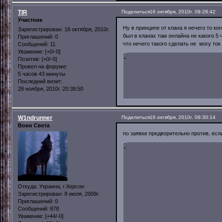
TIR
Поделиться
16 октября, 2010г. 09:28:42
Участник
Ну в принципе от клана я нечего то к
Зарегистрирован
: 16 октября, 2010г.
был в кланах там онлайна не какого 5
Приглашений:
0
что нечего такого сделать не могу то
Сообщений:
11
Уважение:
[+0/-0]
0
Позитив:
[+0/-0]
Провел на форуме:
5 часов 43 минуты
Последний визит:
28 ноября, 2010г. 20:38:50
W1ndrunner
Поделиться
16 октября, 2010г. 09:30:14
Воин Света
по заявке предворительно против, есл
0
Откуда:
Украина, г.Херсон
Зарегистрирован
: 8 июля, 2009г.
Приглашений:
0
Сообщений:
878
Уважение:
[+44/-0]