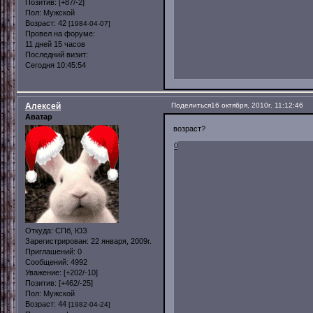
Позитив:
[+87/-2]
Пол:
Мужской
Возраст:
42
[1984-04-07]
Провел на форуме:
11 дней 15 часов
Последний визит:
Сегодня 10:45:54
Алексей
Поделиться
16 октября, 2010г. 11:12:46
Аватар
возраст?
0
Откуда:
СПб, ЮЗ
Зарегистрирован
: 22 января, 2009г.
Приглашений:
0
Сообщений:
4992
Уважение:
[+202/-10]
Позитив:
[+462/-25]
Пол:
Мужской
Возраст:
44
[1982-04-24]