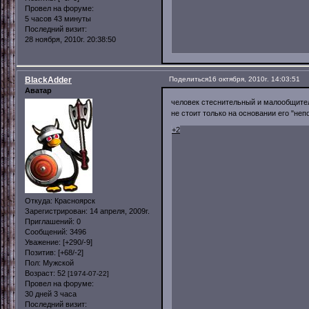
Провел на форуме:
5 часов 43 минуты
Последний визит:
28 ноября, 2010г. 20:38:50
BlackAdder
Поделиться
16 октября, 2010г. 14:03:51
Аватар
человек стеснительный и малообщитель
не стоит только на основании его "не
+2
Откуда:
Красноярск
Зарегистрирован
: 14 апреля, 2009г.
Приглашений:
0
Сообщений:
3496
Уважение:
[+290/-9]
Позитив:
[+68/-2]
Пол:
Мужской
Возраст:
52
[1974-07-22]
Провел на форуме:
30 дней 3 часа
Последний визит: