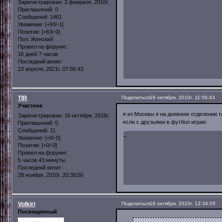
Зарегистрирован
: 2 февраля, 2010г.
Приглашений:
0
Сообщений:
1461
Уважение:
[+93/-1]
Позитив:
[+63/-0]
Пол:
Женский
Провел на форуме:
16 дней 7 часов
Последний визит:
23 апреля, 2021г. 07:56:43
TIR
Поделиться
16 октября, 2010г. 11:56:43
Участник
я из Москвы я на дневном отделении т
Зарегистрирован
: 16 октября, 2010г.
если с друзьями в футбол играю
Приглашений:
0
Сообщений:
11
0
Уважение:
[+0/-0]
Позитив:
[+0/-0]
Провел на форуме:
5 часов 43 минуты
Последний визит:
28 ноября, 2010г. 20:38:50
Volkiri
Поделиться
16 октября, 2010г. 12:34:05
Посвященный