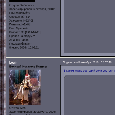
Откуда:
Хабаровск
Зарегистрирован
: 6 октября, 2010г.
Приглашений:
0
Сообщений:
614
Уважение:
[+22/-0]
Позитив:
[+7/-0]
Пол:
Мужской
Возраст:
36
[1989-10-21]
Провел на форуме:
23 дня 5 часов
Последний визит:
8 июня, 2026г. 10:06:11
Login
Поделиться
16 октября, 2010г. 02:07:40
Великий Искатель Истины
В каком клане состоял? если состоял
0
Откуда:
Mos
Зарегистрирован
: 29 августа, 2009г.