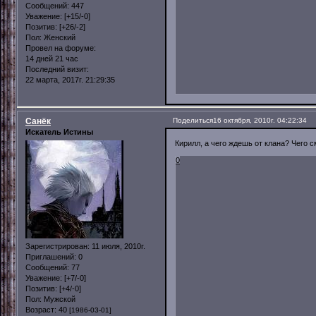
Сообщений:
447
Уважение:
[+15/-0]
Позитив:
[+26/-2]
Пол:
Женский
Провел на форуме:
14 дней 21 час
Последний визит:
22 марта, 2017г. 21:29:35
Санёк
Поделиться
16 октября, 2010г. 04:22:34
Искатель Истины
Кирилл, а чего ждешь от клана? Чего 
0
Зарегистрирован
: 11 июля, 2010г.
Приглашений:
0
Сообщений:
77
Уважение:
[+7/-0]
Позитив:
[+4/-0]
Пол:
Мужской
Возраст:
40
[1986-03-01]