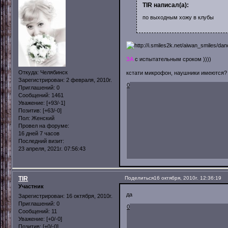
TIR написал(а):
по выходным хожу в клубы
ЗА
с испытательным сроком ))))
Откуда:
Челябинск
кстати микрофон, наушники имеются?
Зарегистрирован
: 2 февраля, 2010г.
0
Приглашений:
0
Сообщений:
1461
Уважение:
[+93/-1]
Позитив:
[+63/-0]
Пол:
Женский
Провел на форуме:
16 дней 7 часов
Последний визит:
23 апреля, 2021г. 07:56:43
TIR
Поделиться
16 октября, 2010г. 12:36:19
Участник
да
Зарегистрирован
: 16 октября, 2010г.
Приглашений:
0
0
Сообщений:
11
Уважение:
[+0/-0]
Позитив:
[+0/-0]