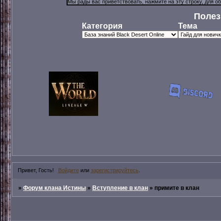
Полез
Категория
Тема
Привет, Гость!
Войдите
или
зарегистрируйтесь
.
»
Форум клана Истины
»
Вступление в клан
»
примите в клан