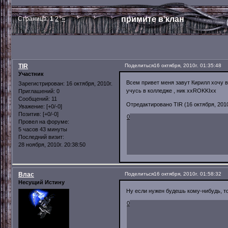
примите в клан
Страница:
1
2
»
TIR
Поделиться
16 октября, 2010г. 01:35:48
Участник
Всем привет меня завут Кирилл хочу вс
Зарегистрирован
: 16 октября, 2010г.
учусь в колледже , ник xxROKKIxx
Приглашений:
0
Сообщений:
11
Отредактировано TIR (16 октября, 2010
Уважение:
[+0/-0]
Позитив:
[+0/-0]
0
Провел на форуме:
5 часов 43 минуты
Последний визит:
28 ноября, 2010г. 20:38:50
Влас
Поделиться
16 октября, 2010г. 01:58:32
Несущий Истину
Ну если нужен будешь кому-нибудь, то 
0