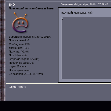
S4D
Поделиться
14 декабря, 2010г. 07:39:48
Познавший истину Света и Тьмы
ищу найт мар концы лайт!
0
Зарегистрирован
: 5 марта, 2010г.
Приглашений:
0
Сообщений:
236
Уважение:
[+9/-1]
Позитив:
[+3/-0]
Пол:
Мужской
Возраст:
35
[1991-04-30]
Провел на форуме:
4 дня 22 часа
Последний визит:
22 декабря, 2010г. 18:44:49
Страница:
1