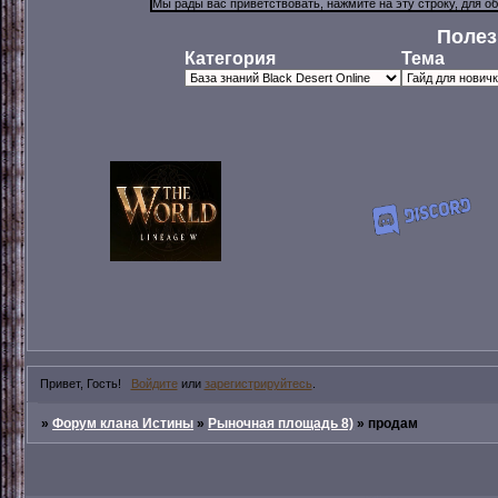
Полез
Категория
Тема
Привет, Гость!
Войдите
или
зарегистрируйтесь
.
»
Форум клана Истины
»
Рыночная площадь 8)
»
продам