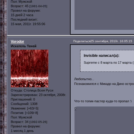
Пол:
Мужской
Возраст:
45
[1981-04-05]
Провел на форуме:
15 дней 2 часа
Последний визит:
15 мая, 2011г. 19:55:06
Vorodor
Поделиться
25 сентября, 2010г. 16:05:15
Искатель Теней
Invisible написал(а):
Supreme с 8 марта по 17 марта (
Любопытно...
Познакомился с Микадо на Дино остр
Откуда:
Столица Всея Руси
Зарегистрирован
: 23 октября, 2008г.
Приглашений:
0
Что-то топик-пастер куда-то пропал :\
Сообщений:
1308
0
Уважение:
[+63/-5]
Позитив:
[+109/-8]
Пол:
Мужской
Возраст:
34
[1992-05-26]
Провел на форуме:
1 месяц 1 день