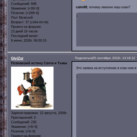
Сообщений:
698
calm88
, почему именно наш клан?
Уважение:
[+30/-0]
Позитив:
[+199/-6]
0
Пол:
Мужской
Возраст:
37
[1988-09-09]
Провел на форуме:
13 дней 16 часов
Последний визит:
6 июня, 2026г. 06:00:15
GiviZur
Поделиться
25 сентября, 2010г. 13:18:12
Познавший истину Света и Тьмы
Это заявка на вступление в клан или в
0
Зарегистрирован
: 12 августа, 2009г.
Приглашений:
0
Сообщений:
235
Уважение:
[+6/-0]
Позитив:
[+5/-0]
Провел на форуме: