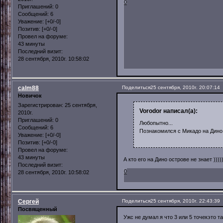
0
Приглашений:
0
Сообщений:
6
Уважение:
[+0/-0]
Позитив:
[+0/-0]
Провел на форуме:
43 минуты
Последний визит:
28 сентября, 2010г. 10:58:02
calm88
Поделиться
25 сентября, 2010г. 20:07:14
Новичок
Зарегистрирован
: 25 сентября,
Vorodor написал(а):
2010г.
Приглашений:
0
Любопытно...
Сообщений:
6
Познакомился с Микадо на Дин
Уважение:
[+0/-0]
Позитив:
[+0/-0]
Провел на форуме:
43 минуты
А кто его на Дино острове не знает )))))
Последний визит:
0
28 сентября, 2010г. 10:58:02
Сергей
Поделиться
25 сентября, 2010г. 22:43:39
Посвященный
Ужс не думал я что 3 или 5 точекэто так в