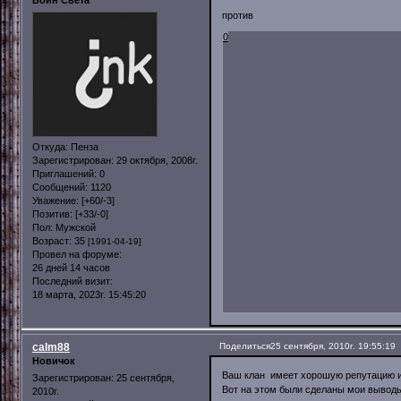
Воин Света
против
0
Откуда:
Пенза
Зарегистрирован
: 29 октября, 2008г.
Приглашений:
0
Сообщений:
1120
Уважение:
[+60/-3]
Позитив:
[+33/-0]
Пол:
Мужской
Возраст:
35
[1991-04-19]
Провел на форуме:
26 дней 14 часов
Последний визит:
18 марта, 2023г. 15:45:20
calm88
Поделиться
25 сентября, 2010г. 19:55:19
Новичок
Ваш клан имеет хорошую репутацию и 
Зарегистрирован
: 25 сентября,
Вот на этом были сделаны мои выводы 
2010г.