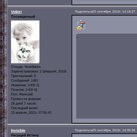
Volkiri
Поделиться
25 сентября, 2010г. 14:18:27
Посвященный
0
Откуда:
Челябинск
Зарегистрирован
: 2 февраля, 2010г.
Приглашений:
0
Сообщений:
1461
Уважение:
[+93/-1]
Позитив:
[+63/-0]
Пол:
Женский
Провел на форуме:
16 дней 7 часов
Последний визит:
23 апреля, 2021г. 07:56:43
Invisible
Поделиться
25 сентября, 2010г. 14:36:36
Несущий Истину