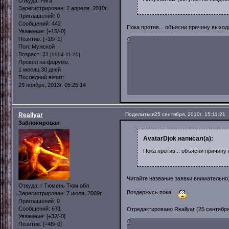
Откуда:
Рига
Зарегистрирован
: 2 апреля, 2010г.
Приглашений:
0
Сообщений:
442
Пока против... объясни причину выхода
Уважение:
[+15/-0]
Позитив:
[+18/-1]
0
Пол:
Мужской
Возраст:
31
[1994-11-25]
Провел на форуме:
1 месяц 30 дней
Последний визит:
29 ноября, 2013г. 05:25:14
Reallyar
Поделиться
25 сентября, 2010г. 15:11:21
Заблокирован
AvatarDjok написал(а):
Пока против... объясни причину 
Читайте название заявки внимательно,
Откуда:
г Тюмень Тюм обл
Воздержусь пока
Зарегистрирован
: 7 июля, 2009г.
Приглашений:
0
Сообщений:
671
Отредактировано Reallyar (25 сентября,
Уважение:
[+32/-0]
0
Позитив:
[+48/-0]