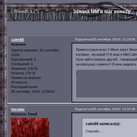
Заявка ММ в маг консту
Страница:
1
2
»
calm88
Поделиться
25 сентября, 2010г. 12:19:56
Новичок
Приветстувую всех !! Меня зовут Женя
Зарегистрирован
: 25 сентября,
клубами , музыкой !!! В игре я ММ Cal
2010г.
Хочу найти верных друзей , товарищей
Приглашений:
0
Сообщений:
6
на верхушку олимпа !! Очень надеюсь чт
Уважение:
[+0/-0]
0
Позитив:
[+0/-0]
Провел на форуме:
43 минуты
Последний визит:
28 сентября, 2010г. 10:58:02
Vorodor
Поделиться
25 сентября, 2010г. 13:10:29
Искатель Теней
calm88 написал(а):
Спасибо......