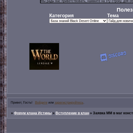
Полез
Категория
Тема
Привет, Гость!
Войдите
или
зарегистрируйтесь
.
»
Форум клана Истины
»
Вступление в клан
»
Заявка ММ в маг конс