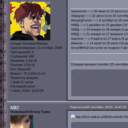
Хранители — с 26 июня по 19 августа (
Volgograd — с 22 августа по 30 сентяб
SleepingForest — с 8 октября по 29 ноя
НКВД — с 1 декабря по 19 декабря (18
НКВД — с 24 января по 29 января (5 д
НКВД — с 31 января по 27 февраля (27
Supreme — с 8 марта по 17 марта (8 д
Фамили — с 14 июля по 30 июля (16 дн
Откуда:
Russland Moskau
Зарегистрирован
: 21 октября, 2009г.
Army0fBHoD (вступил не позднее 4 авг
Приглашений:
0
Сообщений:
449
Уважение:
[+32/-0]
Отредактировано Invisible (25 сентября,
Позитив:
[+22/-0]
Пол:
Мужской
0
Возраст:
37
[1989-03-13]
Провел на форуме:
7 дней 11 часов
Последний визит:
7 июня, 2024г. 16:23:09
XZET
Поделиться
25 сентября, 2010г. 14:41:29
Познавший Истину Тьмы
0