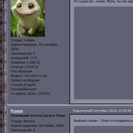
По существу...скажи, Жень, ты уже ид
0
Откуда:
Сибирь
Зарегистрирован
: 15 сентября,
2009г.
Приглашений:
0
Сообщений:
1717
Уважение:
[+106/-2]
Позитив:
[+144/-1]
Пол:
Мужской
Возраст:
44
[1982-05-09]
Провел на форуме:
1 месяц 20 дней
Последний визит:
14 апреля, 2014г. 17:54:01
Prostoi
Поделиться
25 сентября, 2010г. 22:43:45
Познавший истину Света и Тьмы
Бывший соклан... Пока что воздержусь
Откуда:
Москва
Зарегистрирован
: 30 ноября, 2009г.
0
Приглашений:
0