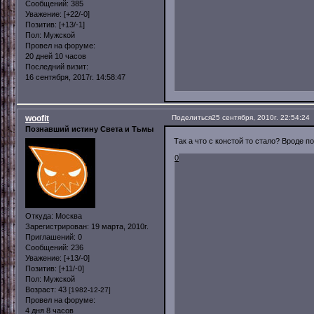
Сообщений:
385
Уважение:
[+22/-0]
Позитив:
[+13/-1]
Пол:
Мужской
Провел на форуме:
20 дней 10 часов
Последний визит:
16 сентября, 2017г. 14:58:47
woofit
Поделиться
25 сентября, 2010г. 22:54:24
Познавший истину Света и Тьмы
Так а что с констой то стало? Вроде п
0
Откуда:
Москва
Зарегистрирован
: 19 марта, 2010г.
Приглашений:
0
Сообщений:
236
Уважение:
[+13/-0]
Позитив:
[+11/-0]
Пол:
Мужской
Возраст:
43
[1982-12-27]
Провел на форуме:
4 дня 8 часов