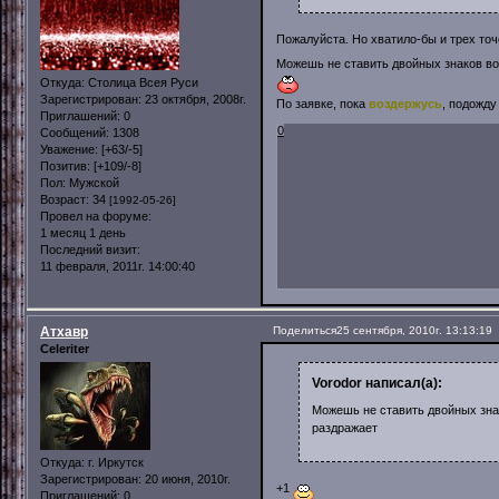
Пожалуйста. Но хватило-бы и трех то
Можешь не ставить двойных знаков во
Откуда:
Столица Всея Руси
Зарегистрирован
: 23 октября, 2008г.
По заявке, пока
воздержусь
, подожду
Приглашений:
0
0
Сообщений:
1308
Уважение:
[+63/-5]
Позитив:
[+109/-8]
Пол:
Мужской
Возраст:
34
[1992-05-26]
Провел на форуме:
1 месяц 1 день
Последний визит:
11 февраля, 2011г. 14:00:40
Атхавр
Поделиться
25 сентября, 2010г. 13:13:19
Celeriter
Vorodor написал(а):
Можешь не ставить двойных зна
раздражает
Откуда:
г. Иркутск
Зарегистрирован
: 20 июня, 2010г.
+1
Приглашений:
0