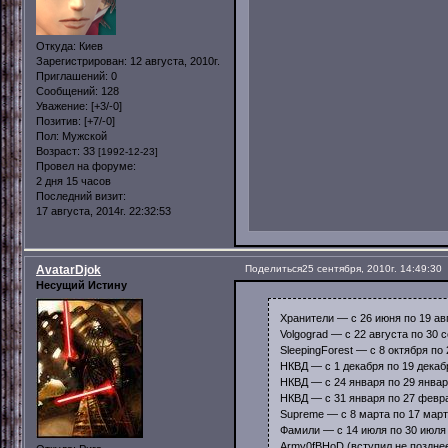
Откуда:
Киев
Зарегистрирован
: 12 августа, 2010г.
Приглашений:
0
Сообщений:
128
Уважение:
[+3/-0]
Позитив:
[+7/-0]
Пол:
Мужской
Возраст:
33
[1992-12-23]
Провел на форуме:
2 дня 15 часов
Последний визит:
17 августа, 2014г. 22:32:53
AvatarDjok
Поделиться
25 сентября, 2010г. 14:49:30
Несущий Истину
Хранители — с 26 июня по 19 авг
Volgograd — с 22 августа по 30 
SleepingForest — с 8 октября по 
НКВД — с 1 декабря по 19 декаб
НКВД — с 24 января по 29 январ
НКВД — с 31 января по 27 февра
Supreme — с 8 марта по 17 март
Фамили — с 14 июля по 30 июля 
Army0fBHoD (вступил не позднее