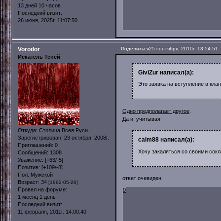
13 дней 10 часов
Последний визит:
26 июня, 2025г. 11:07:50
Vorodor
Поделиться
25 сентября, 2010г. 13:54:51
Искатель Теней
GiviZur написал(а):
Это заявка на вступление в клан
Одно предполагает другое
.
Да и, учитывая
Откуда:
Столица Всея Руси
Зарегистрирован
: 23 октября, 2008г.
calm88 написал(а):
Приглашений:
0
Хочу закаляться со своими сок
Сообщений:
1308
Уважение:
[+63/-5]
Позитив:
[+109/-8]
Пол:
Мужской
ответ очевиден.
Возраст:
34
[1992-05-26]
Провел на форуме:
0
1 месяц 1 день
Последний визит:
11 февраля, 2011г. 14:00:40