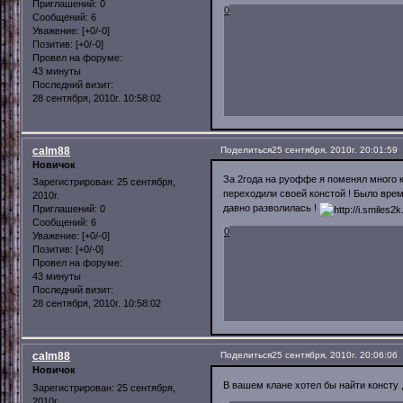
Приглашений:
0
0
Сообщений:
6
Уважение:
[+0/-0]
Позитив:
[+0/-0]
Провел на форуме:
43 минуты
Последний визит:
28 сентября, 2010г. 10:58:02
calm88
Поделиться
25 сентября, 2010г. 20:01:59
Новичок
За 2года на руоффе я поменял много 
Зарегистрирован
: 25 сентября,
переходили своей констой ! Было врем
2010г.
давно разволилась !
Приглашений:
0
Сообщений:
6
0
Уважение:
[+0/-0]
Позитив:
[+0/-0]
Провел на форуме:
43 минуты
Последний визит:
28 сентября, 2010г. 10:58:02
calm88
Поделиться
25 сентября, 2010г. 20:06:06
Новичок
В вашем клане хотел бы найти консту ,
Зарегистрирован
: 25 сентября,
2010г.