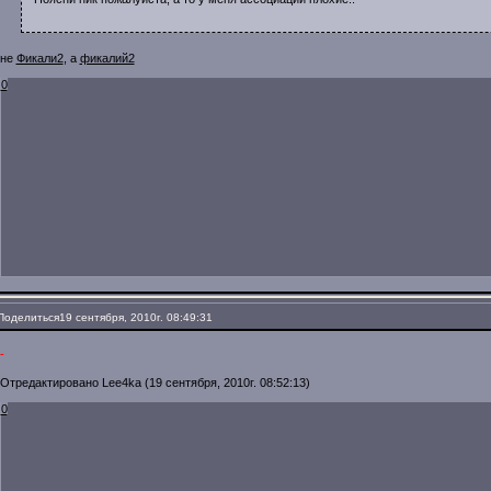
не
Фикали2
, а
фикалий2
0
Поделиться
19 сентября, 2010г. 08:49:31
-
Отредактировано Lee4ka (19 сентября, 2010г. 08:52:13)
0