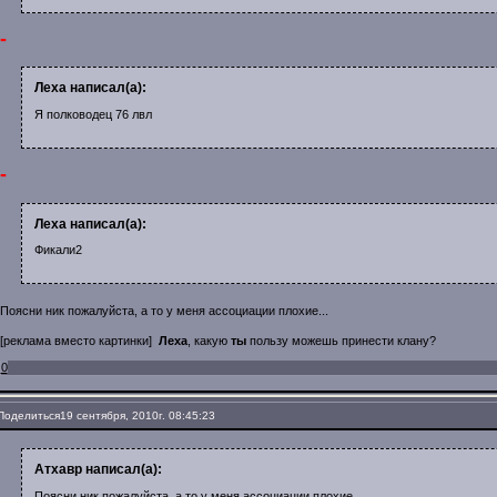
-
Леха написал(а):
Я полководец 76 лвл
-
Леха написал(а):
Фикали2
Поясни ник пожалуйста, а то у меня ассоциации плохие...
[реклама вместо картинки]
Леха
, какую
ты
пользу можешь принести клану?
0
Поделиться
19 сентября, 2010г. 08:45:23
Атхавр написал(а):
Поясни ник пожалуйста, а то у меня ассоциации плохие..