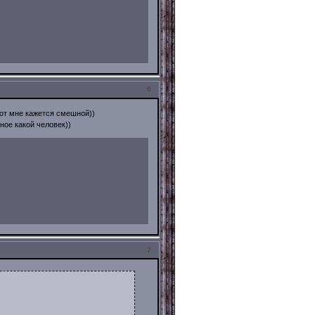
6
рот мне кажется смешной))
ное какой человек))
7