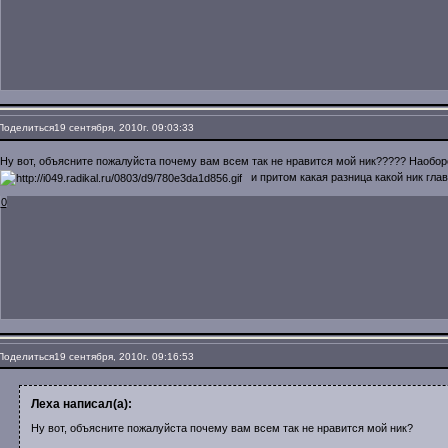
Поделиться
19 сентября, 2010г. 09:03:33
Ну вот, объясните пожалуйста почему вам всем так не нравится мой ник????? Наобо
и притом какая разница какой ник глав
0
Поделиться
19 сентября, 2010г. 09:16:53
Леха написал(а):
Ну вот, объясните пожалуйста почему вам всем так не нравится мой ник?