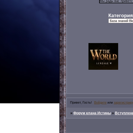
Категория
Привет, Гость!
Войдите
или
зарегистрир
»
Форум клана Истины
»
Вступлени