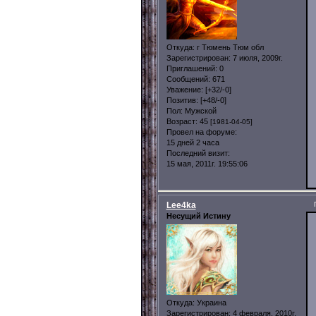
Откуда:
г Тюмень Тюм обл
Зарегистрирован
: 7 июля, 2009г.
Приглашений:
0
Сообщений:
671
Уважение:
[+32/-0]
Позитив:
[+48/-0]
Пол:
Мужской
Возраст:
45
[1981-04-05]
Провел на форуме:
15 дней 2 часа
Последний визит:
15 мая, 2011г. 19:55:06
Lee4ka
Несущий Истину
Откуда:
Украина
Зарегистрирован
: 4 февраля, 2010г.