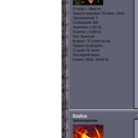
Откуда:
г. Иркутск
Зарегистрирован
: 20 июня, 2010г.
Приглашений:
0
Сообщений:
698
Уважение:
[+30/-0]
Позитив:
[+199/-6]
Пол:
Мужской
Возраст:
37
[1988-09-09]
Провел на форуме:
13 дней 16 часов
Последний визит:
6 июня, 2026г. 06:00:15
Reallyar
Заблокирован