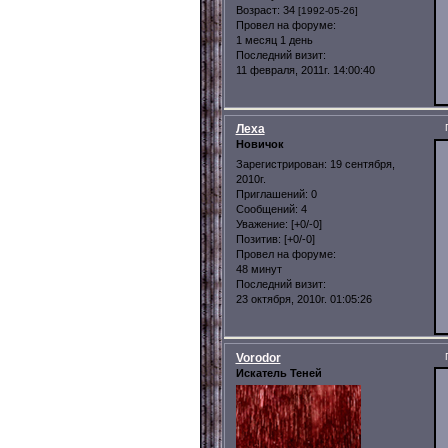
Возраст:
34
[1992-05-26]
Провел на форуме:
1 месяц 1 день
Последний визит:
11 февраля, 2011г. 14:00:40
Леха
Новичок
Зарегистрирован
: 19 сентября,
2010г.
Приглашений:
0
Сообщений:
4
Уважение:
[+0/-0]
Позитив:
[+0/-0]
Провел на форуме:
48 минут
Последний визит:
23 октября, 2010г. 01:05:26
Vorodor
Искатель Теней