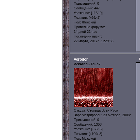
Приглашений:
0
Сообщений:
447
Уважение:
[+15/-0]
Позитив:
[+26/-2]
Пол:
Женский
Провел на форуме:
14 дней 21 час
Последний визит:
22 марта, 2017г. 21:29:35
Vorodor
Искатель Теней
Откуда:
Столица Всея Руси
Зарегистрирован
: 23 октября, 2008г.
Приглашений:
0
Сообщений:
1308
Уважение:
[+63/-5]
Позитив:
[+109/-8]
Пол:
Мужской