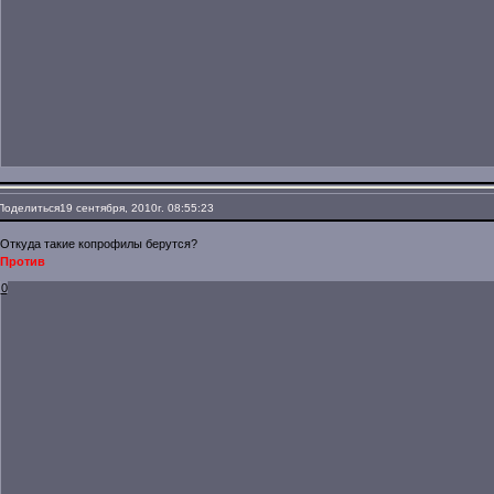
Поделиться
19 сентября, 2010г. 08:55:23
Откуда такие копрофилы берутся?
Против
0