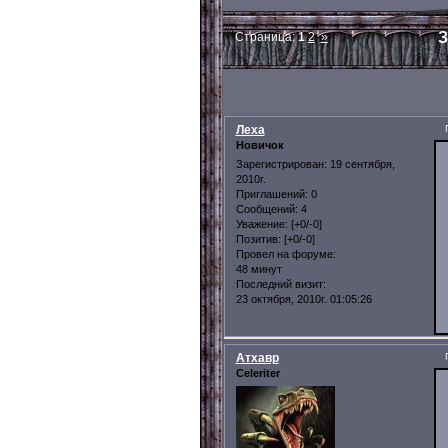
З
Страница:
1
2
»
Леха
Новичок
Зарегистрирован
: 19 сентября,
2010г.
Приглашений:
0
Сообщений:
4
Уважение:
[+0/-0]
Позитив:
[+0/-0]
Провел на форуме:
48 минут
Последний визит:
23 октября, 2010г. 01:05:26
Атхавр
Celeriter