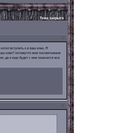
Тема закрыта
1
 хотел вступить к в ваш клан, Я
 ваш клан? потомучто мне посоветывали
я, да и еще будет с кем покачатся все
2