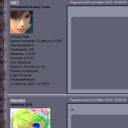
XZET
Поделиться
15 сентября, 2010г. 16:48:55
Познавший Истину Тьмы
за
0
Откуда:
Киев
Зарегистрирован
: 12 августа, 2010г.
Приглашений:
0
Сообщений:
128
Уважение:
[+3/-0]
Позитив:
[+7/-0]
Пол:
Мужской
Возраст:
33
[1992-12-23]
Провел на форуме:
2 дня 15 часов
Последний визит:
17 августа, 2014г. 22:32:53
Atacama
Поделиться
15 сентября, 2010г. 18:40:26
Чемпион 2016
за
0