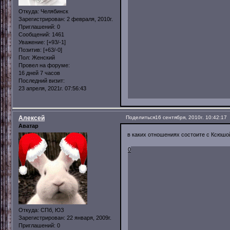
Откуда:
Челябинск
Зарегистрирован
: 2 февраля, 2010г.
Приглашений:
0
Сообщений:
1461
Уважение:
[+93/-1]
Позитив:
[+63/-0]
Пол:
Женский
Провел на форуме:
16 дней 7 часов
Последний визит:
23 апреля, 2021г. 07:56:43
Алексей
Поделиться
16 сентября, 2010г. 10:42:17
Аватар
в каких отношениях состоите с Ксюшой 
0
Откуда:
СПб, ЮЗ
Зарегистрирован
: 22 января, 2009г.
Приглашений:
0