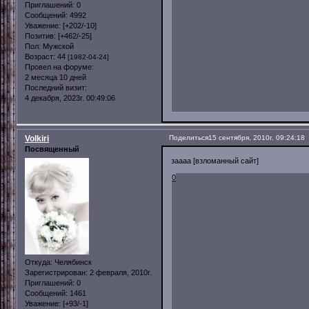
Приглашений:
0
Сообщений:
4992
Уважение:
[+202/-10]
Позитив:
[+462/-25]
Пол:
Мужской
Возраст:
44
[1982-04-24]
Провел на форуме:
2 месяца 10 дней
Последний визит:
4 декабря, 2023г. 00:49:06
Volkiri
Поделиться
15 сентября, 2010г. 09:24:18
Посвященный
заааа [взломанный сайт]
0
Откуда:
Челябинск
Зарегистрирован
: 2 февраля, 2010г.
Приглашений:
0
Сообщений:
1461
Уважение:
[+93/-1]