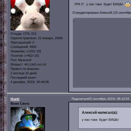
УРА !!! у нас-таки будет БИШЬ!
Отредактировано Алексей (15 сентября,
0
Откуда:
СПб, ЮЗ
Зарегистрирован
: 22 января, 2009г.
Приглашений:
0
Сообщений:
4992
Уважение:
[+202/-10]
Позитив:
[+462/-25]
Пол:
Мужской
Возраст:
44
[1982-04-24]
Провел на форуме:
2 месяца 10 дней
Последний визит:
4 декабря, 2023г. 00:49:06
Hunti
Поделиться
15 сентября, 2010г. 09:12:53
Воин Света
Алексей написал(а):
у нас-таки будет БИШЬ!