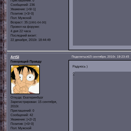
Приглашений:
0
Сообщений:
236
Уважение:
[+9/-1]
Позитив:
[+3/-0]
Пол:
Мужской
Возраст:
35
[1991-04-30]
Провел на форуме:
4 дня 22 часа
Последний визит:
22 декабря, 2010г. 18:44:49
ArtSI
Поделиться
15 сентября, 2010г. 19:23:45
Говорящий Правду
Радуюсь )
0
Откуда:
Екатеринбург
Зарегистрирован
: 15 сентября,
2010г.
Приглашений:
0
Сообщений:
42
Уважение:
[+2/-2]
Позитив:
[+0/-0]
Пол:
Мужской