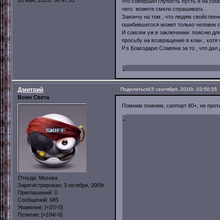
20 мая, 2013г. 08:47:33
что совершил глупость пусть и на со
чего можете смело спрашивать .
Закончу на том , что людям свойствен
ошибившегося может только человек с
И совсем уж в заключении поясню для
просьбу на возвращение в клан , хотя
P.s Благодарю Славяна за то , что да
С уважением к к
0
Дмитрий
Поделиться
15 сентября, 2010г. 03:50:35
Воин Света
Помним помним, саппорт 80+, не прот
0
Откуда:
Москва
Зарегистрирован
: 3 октября, 2009г.
Приглашений:
0
Сообщений:
685
Уважение:
[+37/-0]
Позитив:
[+104/-0]