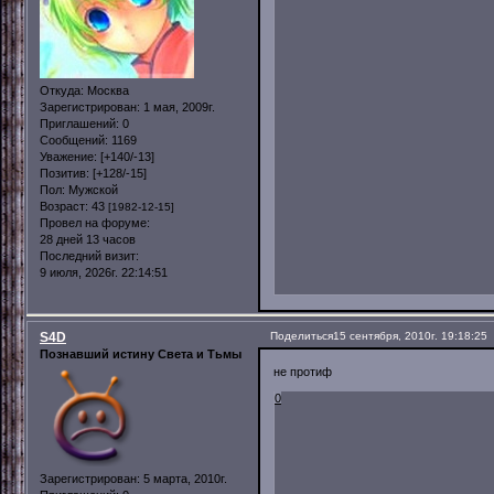
Откуда:
Москва
Зарегистрирован
: 1 мая, 2009г.
Приглашений:
0
Сообщений:
1169
Уважение:
[+140/-13]
Позитив:
[+128/-15]
Пол:
Мужской
Возраст:
43
[1982-12-15]
Провел на форуме:
28 дней 13 часов
Последний визит:
9 июля, 2026г. 22:14:51
S4D
Поделиться
15 сентября, 2010г. 19:18:25
Познавший истину Света и Тьмы
не протиф
0
Зарегистрирован
: 5 марта, 2010г.