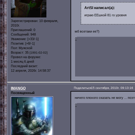
ArtSI написал(а):
играю ЕЕшкой 81 го уровня
Зарегистрирован
: 10 февраля,
2010г.
Приглашений:
0
мб всетаки ее?)
Сообщений:
948
0
Уважение:
[+33/-1]
Позитив:
[+8/-1]
Пол:
Мужской
Возраст:
35
[1991-02-02]
Провел на форуме:
1 месяц 6 дней
Последний визит:
12 апреля, 2026г. 14:58:37
IMANGO
Поделиться
15 сентября, 2010г. 09:13:16
Посвященный
ничего плохого сказать не могу ... по
0