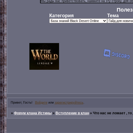
Полез
Категория
Тема
Привет, Гость!
Войдите
или
зарегистрируйтесь
.
»
Форум клана Истины
»
Вступление в клан
»
Что нас не ломает , т