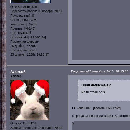
Откуда:
Астрахань
Зарегистрирован
: 10 ноября, 2009г.
Приглашений:
0
Сообщений:
1396
Уважение:
[+97/-3]
Позитив:
[+92/-3]
Пол:
Мужской
Возраст:
48
[1978-03-20]
Провел на форуме:
26 дней 12 часов
Последний визит:
23 апреля, 2026г. 19:37:37
Алексей
Поделиться
15 сентября, 2010г. 09:15:35
Аватар
Hunti написал(а):
мб всетаки ее?)
ЕЕ канешна! [взломанный сайт]
Отредактировано Алексей (15 сентября,
0
Откуда:
СПб, ЮЗ
Зарегистрирован
: 22 января, 2009г.