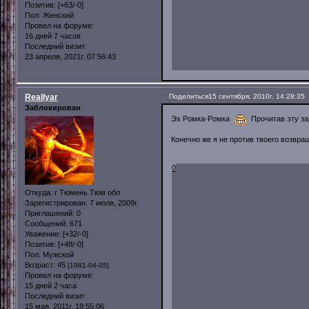
Позитив:
[+63/-0]
Пол:
Женский
Провел на форуме:
16 дней 7 часов
Последний визит:
23 апреля, 2021г. 07:56:43
Reallyar
Поделиться
15 сентября, 2010г. 14:28:35
Заблокирован
Эх Ромка-Ромка
Прочитав эту зая
Конечно же я не против твоего возвр
0
Откуда:
г Тюмень Тюм обл
Зарегистрирован
: 7 июля, 2009г.
Приглашений:
0
Сообщений:
671
Уважение:
[+32/-0]
Позитив:
[+48/-0]
Пол:
Мужской
Возраст:
45
[1981-04-05]
Провел на форуме:
15 дней 2 часа
Последний визит:
15 мая, 2011г. 19:55:06