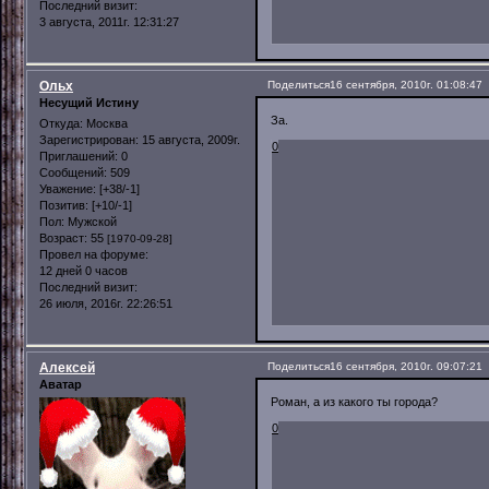
Последний визит:
3 августа, 2011г. 12:31:27
Ольх
Поделиться
16 сентября, 2010г. 01:08:47
Несущий Истину
За.
Откуда:
Москва
Зарегистрирован
: 15 августа, 2009г.
0
Приглашений:
0
Сообщений:
509
Уважение:
[+38/-1]
Позитив:
[+10/-1]
Пол:
Мужской
Возраст:
55
[1970-09-28]
Провел на форуме:
12 дней 0 часов
Последний визит:
26 июля, 2016г. 22:26:51
Алексей
Поделиться
16 сентября, 2010г. 09:07:21
Аватар
Роман, а из какого ты города?
0