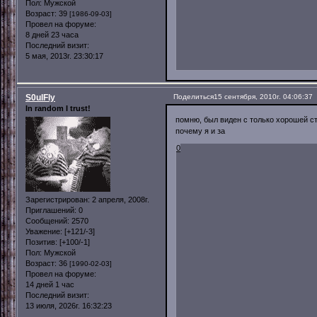
Пол:
Мужской
Возраст:
39
[1986-09-03]
Провел на форуме:
8 дней 23 часа
Последний визит:
5 мая, 2013г. 23:30:17
S0ulFly
Поделиться
15 сентября, 2010г. 04:06:37
In random I trust!
помню, был виден с только хорошей с
почему я и за
0
Зарегистрирован
: 2 апреля, 2008г.
Приглашений:
0
Сообщений:
2570
Уважение:
[+121/-3]
Позитив:
[+100/-1]
Пол:
Мужской
Возраст:
36
[1990-02-03]
Провел на форуме:
14 дней 1 час
Последний визит:
13 июля, 2026г. 16:32:23