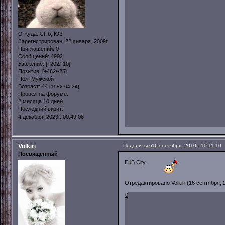
Откуда:
СПб, ЮЗ
Зарегистрирован
: 22 января, 2009г.
Приглашений:
0
Сообщений:
4992
Уважение:
[+202/-10]
Позитив:
[+462/-25]
Пол:
Мужской
Возраст:
44
[1982-04-24]
Провел на форуме:
2 месяца 10 дней
Последний визит:
4 декабря, 2023г. 00:49:06
Volkiri
Поделиться
16 сентября, 2010г. 10:11:10
Посвященный
ЕКБ City
Отредактировано Volkiri (16 сентября, 2
0