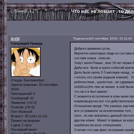
Что нас не ломает , то де
Страница:
1
2
»
ArtSI
Поделиться
15 сентября, 2010г. 01:11:43
Говорящий Правду
Доброго времени суток.
Вероятно некоторые люди из состава кл
составе клана , поясню .
Зовут меня Роман , мне 19 лет играю ЕЕ
Дабы все были а курсе событий кратко
Дело было около 2-3 месяцев назад , я
считать его своим родным кланом) . У
Откуда:
Екатеринбург
ребячеством , шалостью , не сдержан
Зарегистрирован
: 15 сентября,
xInDiGox)Но тем не менее в ней была 
2010г.
что ли и я был принят .
Приглашений:
0
С момента вступления в клан меня пр
Сообщений:
42
взаимовыручка вот что действительно 
Уважение:
[+2/-2]
Отношение вроде :"Не умеешь научим 
Позитив:
[+0/-0]
все устраивало за исключением того , 
Пол:
Мужской
пати , но как оказалось данный поступ
Возраст:
35
[1991-01-25]
другом клане . Может я привык за коро
Провел на форуме:
ошибочен во всех отношениях .
1 день 2 часа
Последний визит:
Считаю что сам факт осознания ошибки 