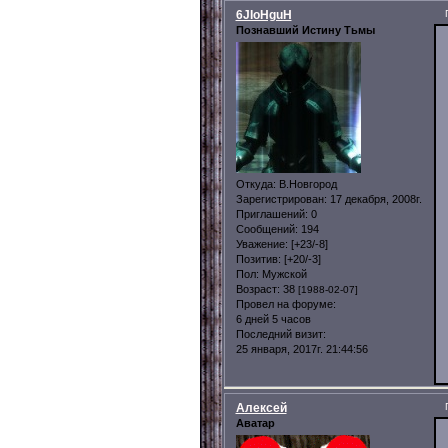
6JIoHguH
Познавший Истину Тьмы
Откуда:
В.Новгород
Зарегистрирован
: 17 декабря, 2008г.
Приглашений:
0
Сообщений:
194
Уважение:
[+23/-8]
Позитив:
[+20/-3]
Пол:
Мужской
Возраст:
38
[1988-02-07]
Провел на форуме:
6 дней 5 часов
Последний визит:
25 января, 2017г. 21:44:56
Алексей
Аватар