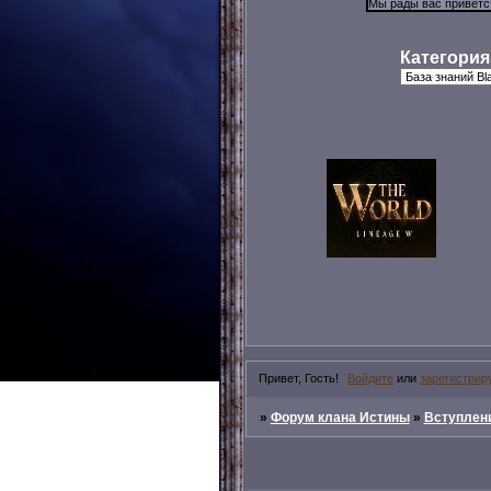
Категория
Привет, Гость!
Войдите
или
зарегистрир
»
Форум клана Истины
»
Вступлени