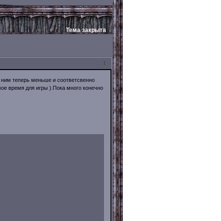
Тема закрыта
1
а ним теперь меньше и соответсвенно
ое время для игры ).Пока много конечно