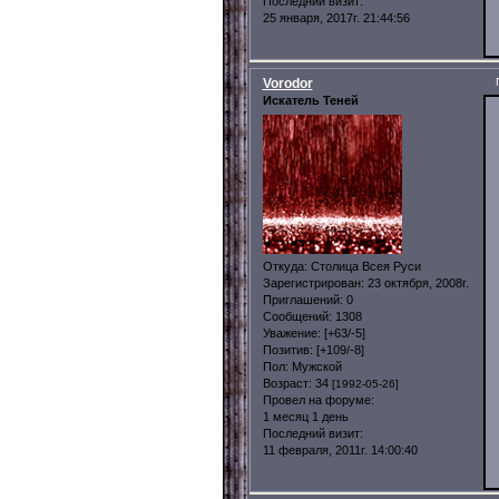
Последний визит:
25 января, 2017г. 21:44:56
Vorodor
Искатель Теней
Откуда:
Столица Всея Руси
Зарегистрирован
: 23 октября, 2008г.
Приглашений:
0
Сообщений:
1308
Уважение:
[+63/-5]
Позитив:
[+109/-8]
Пол:
Мужской
Возраст:
34
[1992-05-26]
Провел на форуме:
1 месяц 1 день
Последний визит:
11 февраля, 2011г. 14:00:40