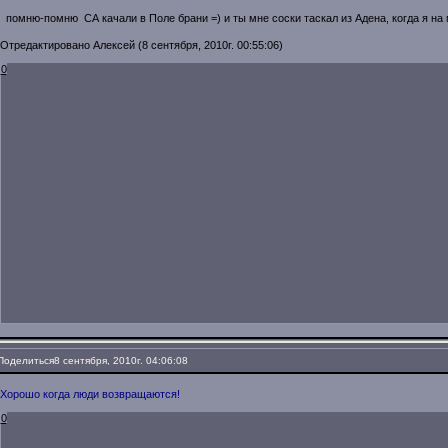
помню-помню СА качали в Поле брани =) и ты мне соски таскал из Адена, когда я на
Отредактировано Алексей (8 сентября, 2010г. 00:55:06)
0
Поделиться
8 сентября, 2010г. 04:06:08
Хорошо когда люди возвращаются!
0