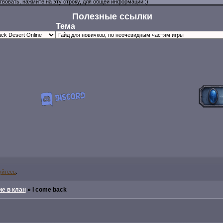
Полезные ссылки
Тема
уйтесь
.
е в клан
»
I come back