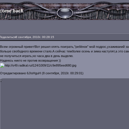
 come back
Поделиться
8 сентября, 2010г. 00:28:15
Всем огромный привет!Вот решил опять поиграть,"ребёнок" мой подрос,ухаживаний з
больше свободного времени стало.А сейчас темболее осень и зима наступят,а это сам
не получиться играть,но часа два в день выделю.
Надеюсь никто не против возвращения ))
Отредактировано 6JIoHguH (8 сентября, 2010г. 00:29:01)
0