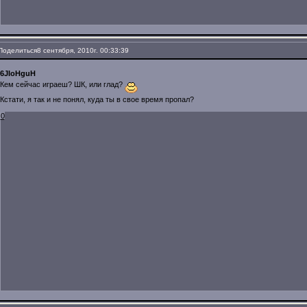
Поделиться
8 сентября, 2010г. 00:33:39
6JIoHguH
Кем сейчас играеш? ШК, или глад?
Кстати, я так и не понял, куда ты в свое время пропал?
0