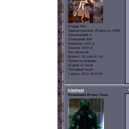
Откуда:
Mos
Зарегистрирован
: 29 августа, 2009г.
Приглашений:
0
Сообщений:
859
Уважение:
[+63/-1]
Позитив:
[+97/-2]
Пол:
Мужской
Возраст:
36
[1990-07-19]
Провел на форуме:
16 дней 13 часов
Последний визит:
7 марта, 2011г. 03:13:35
6JIoHguH
Познавший Истину Тьмы