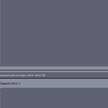
Поделиться
8 сентября, 2010г. 06:47:48
Здарова Лёха =)
0