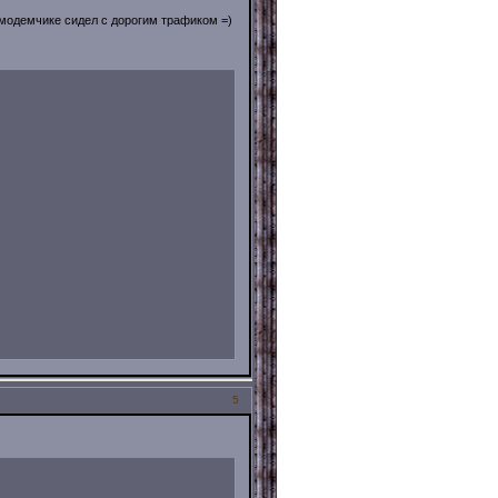
 модемчике сидел с дорогим трафиком =)
5