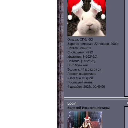
Откуда:
СПб, ЮЗ
Зарегистрирован
: 22 января, 2009г.
Приглашений:
0
Сообщений:
4992
Уважение:
[+202/-10]
Позитив:
[+462/-25]
Пол:
Мужской
Возраст:
44
[1982-04-24]
Провел на форуме:
2 месяца 10 дней
Последний визит:
4 декабря, 2023г. 00:49:06
Login
Великий Искатель Истины