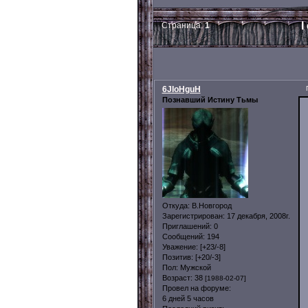
I
Страница:
1
6JIoHguH
Познавший Истину Тьмы
Откуда:
В.Новгород
Зарегистрирован
: 17 декабря, 2008г.
Приглашений:
0
Сообщений:
194
Уважение:
[+23/-8]
Позитив:
[+20/-3]
Пол:
Мужской
Возраст:
38
[1988-02-07]
Провел на форуме:
6 дней 5 часов