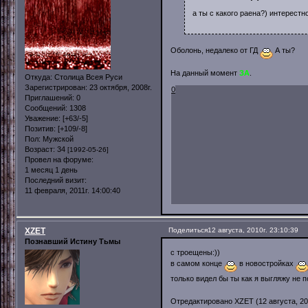
а ты с какого раена?) интерестн
Оболонь, недалеко от ГД
А ты?
На данный момент
ЗА
.
Откуда:
Столица Всея Руси
Зарегистрирован
: 23 октября, 2008г.
0
Приглашений:
0
Сообщений:
1308
Уважение:
[+63/-5]
Позитив:
[+109/-8]
Пол:
Мужской
Возраст:
34
[1992-05-26]
Провел на форуме:
1 месяц 1 день
Последний визит:
11 февраля, 2011г. 14:00:40
XZET
Поделиться
12 августа, 2010г. 23:10:39
Познавший Истину Тьмы
с троещены:))
в самом конце
в новостройках
только видел бы ты как я выгляжу не 
Отредактировано XZET (12 августа, 201