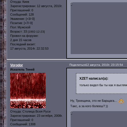
Откуда:
Киев
0
Зарегистрирован
: 12 августа, 2010г.
Приглашений:
0
Сообщений:
128
Уважение:
[+3/-0]
Позитив:
[+7/-0]
Пол:
Мужской
Возраст:
33
[1992-12-23]
Провел на форуме:
2 дня 15 часов
Последний визит:
17 августа, 2014г. 22:32:53
Vorodor
Поделиться
12 августа, 2010г. 23:15:54
Искатель Теней
XZET написал(а):
только видел бы ты как я выгля
Ну, Троещина, это не Барщага...
Такс, а за кого болееш? ))
Откуда:
Столица Всея Руси
0
Зарегистрирован
: 23 октября, 2008г.
Приглашений:
0
Сообщений:
1308