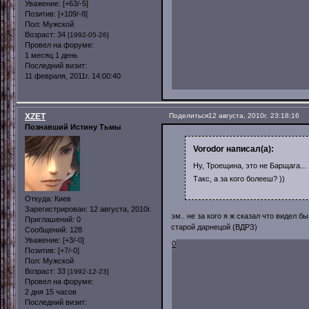
Уважение:
[+63/-5]
Позитив:
[+109/-8]
Пол:
Мужской
Возраст:
34
[1992-05-26]
Провел на форуме:
1 месяц 1 день
Последний визит:
11 февраля, 2011г. 14:00:40
XZET
Поделиться
12 августа, 2010г. 23:18:16
Познавший Истину Тьмы
Vorodor написал(а):
Ну, Троещина, это не Барщага..
Такс, а за кого болееш? ))
Откуда:
Киев
Зарегистрирован
: 12 августа, 2010г.
эм.. не за кого я ж сказал что видел 
Приглашений:
0
старой дарнецой (ВДРЗ)
Сообщений:
128
Уважение:
[+3/-0]
0
Позитив:
[+7/-0]
Пол:
Мужской
Возраст:
33
[1992-12-23]
Провел на форуме:
2 дня 15 часов
Последний визит: