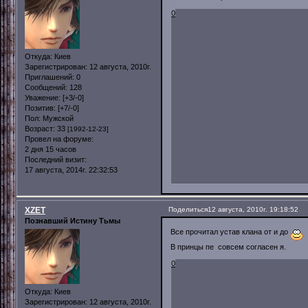
0
Откуда:
Киев
Зарегистрирован
: 12 августа, 2010г.
Приглашений:
0
Сообщений:
128
Уважение:
[+3/-0]
Позитив:
[+7/-0]
Пол:
Мужской
Возраст:
33
[1992-12-23]
Провел на форуме:
2 дня 15 часов
Последний визит:
17 августа, 2014г. 22:32:53
XZET
Поделиться
12 августа, 2010г. 19:18:52
Познавший Истину Тьмы
Все прочитал устав клана от и до
В принцы пе совсем согласен я.
0
Откуда:
Киев
Зарегистрирован
: 12 августа, 2010г.