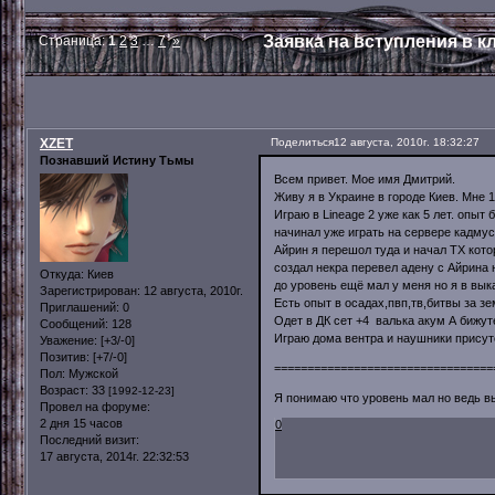
Заявка на вступления в кл
Страница:
1
2
3
…
7
»
XZET
Поделиться
12 августа, 2010г. 18:32:27
Познавший Истину Тьмы
Всем привет. Мое имя Дмитрий.
Живу я в Украине в городе Киев. Мне 
Играю в Lineage 2 уже как 5 лет. опы
начинал уже играть на сервере кадму
Айрин я перешол туда и начал ТХ кото
создал некра перевел адену с Айрина 
Откуда:
Киев
до уровень ещё мал у меня но я в вык
Зарегистрирован
: 12 августа, 2010г.
Есть опыт в осадах,пвп,тв,битвы за зе
Приглашений:
0
Одет в ДК сет +4 валька акум А бижут
Сообщений:
128
Играю дома вентра и наушники присут
Уважение:
[+3/-0]
Позитив:
[+7/-0]
=================================
Пол:
Мужской
Возраст:
33
[1992-12-23]
Я понимаю что уровень мал но ведь вы 
Провел на форуме:
2 дня 15 часов
0
Последний визит:
17 августа, 2014г. 22:32:53