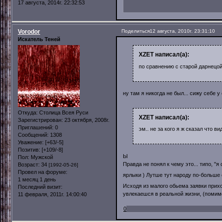
17 августа, 2014г. 22:32:53
Vorodor
Поделиться
12 августа, 2010г. 23:31:10
Искатель Теней
XZET написал(а):
по сравнению с старой дарнецо
ну там я никогда не был... сижу себе 
Откуда:
Столица Всея Руси
XZET написал(а):
Зарегистрирован
: 23 октября, 2008г.
Приглашений:
0
эм.. не за кого я ж сказал что 
Сообщений:
1308
Уважение:
[+63/-5]
Позитив:
[+109/-8]
Ы
Пол:
Мужской
Правда не понял к чему это... типо, "я
Возраст:
34
[1992-05-26]
Провел на форуме:
ярлыки ) Лутше тут народу по-больше 
1 месяц 1 день
Исходя из малого обьема заявки прихо
Последний визит:
увлекаешся в реальной жизни, (помимо
11 февраля, 2011г. 14:00:40
0