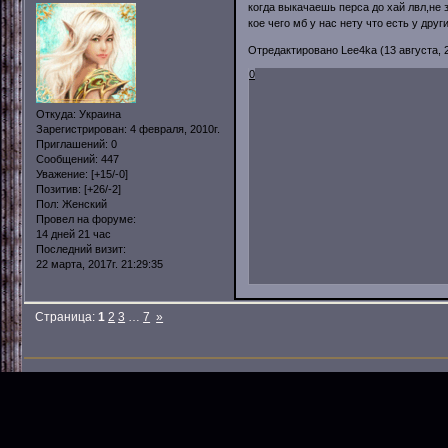
когда выкачаешь перса до хай лвл,не з
кое чего мб у нас нету что есть у други
Отредактировано Lee4ka (13 августа, 2
0
Откуда:
Украина
Зарегистрирован
: 4 февраля, 2010г.
Приглашений:
0
Сообщений:
447
Уважение:
[+15/-0]
Позитив:
[+26/-2]
Пол:
Женский
Провел на форуме:
14 дней 21 час
Последний визит:
22 марта, 2017г. 21:29:35
Страница:
1
2
3
…
7
»