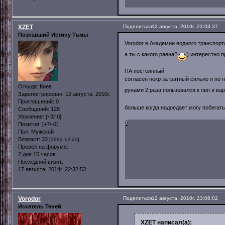
XZET
Поделиться
12 августа, 2010г. 23:03:37
Познавший Истину Тьмы
Vorodor в Академии водного транспор
а ты с какого раена?
) интерестно 
ПА постоянный
согласен некр затратный сильно я по 
Откуда:
Киев
рунами 2 раза пользовался к пвп и в
Зарегистрирован
: 12 августа, 2010г.
Приглашений:
0
больше когда надоедает могу побегат
Сообщений:
128
Уважение:
[+3/-0]
0
Позитив:
[+7/-0]
Пол:
Мужской
Возраст:
33
[1992-12-23]
Провел на форуме:
2 дня 15 часов
Последний визит:
17 августа, 2014г. 22:32:53
Vorodor
Поделиться
12 августа, 2010г. 23:08:02
Искатель Теней
XZET написал(а):