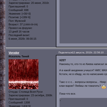
Зарегистрирован
: 20 июня, 2010г.
Приглашений:
0
Сообщений:
698
Уважение:
[+30/-0]
Позитив:
[+199/-6]
Пол:
Мужской
Возраст:
37
[1988-09-09]
Провел на форуме:
13 дней 16 часов
Последний визит:
6 июня, 2026г. 06:00:15
Vorodor
Поделиться
12 августа, 2010г. 22:56:10
Искатель Теней
XZET
Наконец-то, кто-то из Киева написал 
А в какой акедемии учишся? АМУ, МАУП
Кстати, не в обиду, но по написанию 
Такс-с-с-с... вопросы-вопросы... Некр
клан-варов? Любиш-ли томатить?
Откуда:
Столица Всея Руси
Пока-что все.
Зарегистрирован
: 23 октября, 2008г.
Приглашений:
0
0
Сообщений:
1308
Уважение:
[+63/-5]