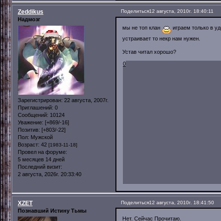
Zeddikus
Поделиться
12 августа, 2010г. 18:40:11
Надмозг
мы не топ клан
играем только в уд
устраивает то некр нам нужен.
Устав читал хорошо?
0
Зарегистрирован
: 22 августа, 2007г.
Приглашений:
0
Сообщений:
10124
Уважение:
[+869/-16]
Позитив:
[+803/-22]
Пол:
Мужской
Возраст:
42
[1983-11-18]
Провел на форуме:
5 месяцев 14 дней
Последний визит:
2 августа, 2026г. 20:33:40
XZET
Поделиться
12 августа, 2010г. 18:41:50
Познавший Истину Тьмы
Нет. Сейчас Прочитаю.