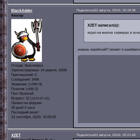
BlackAdder
Поделиться
12 августа, 2010г. 20:18:38
Аватар
XZET написал(а):
играл на многих серверах в осн
знаешь корейский? (может я ошибаюсь,
0
Откуда:
Красноярск
Зарегистрирован
: 14 апреля, 2009г.
Приглашений:
0
Сообщений:
3496
Уважение:
[+290/-9]
Позитив:
[+68/-2]
Пол:
Мужской
Возраст:
52
[1974-07-22]
Провел на форуме:
30 дней 3 часа
Последний визит:
23 сентября, 2025г. 15:03:00
XZET
Поделиться
12 августа, 2010г. 20:21:49
Познавший Истину Тьмы