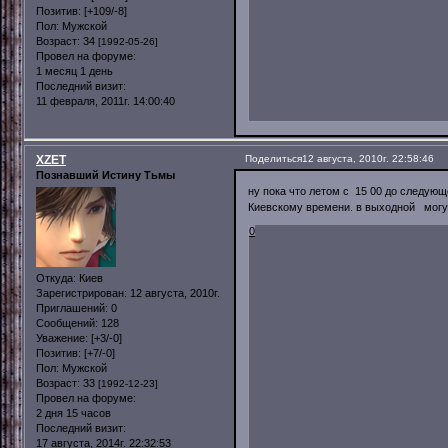
Позитив:
[+109/-8]
Пол:
Мужской
Возраст:
34
[1992-05-26]
Провел на форуме:
1 месяц 1 день
Последний визит:
11 февраля, 2011г. 14:00:40
XZET
Поделиться
12 августа, 2010г. 22:58:46
Познавший Истину Тьмы
ну пока что летом с 15 00 до следующе
Киевскому времени. в выходной могу
0
Откуда:
Киев
Зарегистрирован
: 12 августа, 2010г.
Приглашений:
0
Сообщений:
128
Уважение:
[+3/-0]
Позитив:
[+7/-0]
Пол:
Мужской
Возраст:
33
[1992-12-23]
Провел на форуме:
2 дня 15 часов
Последний визит:
17 августа, 2014г. 22:32:53