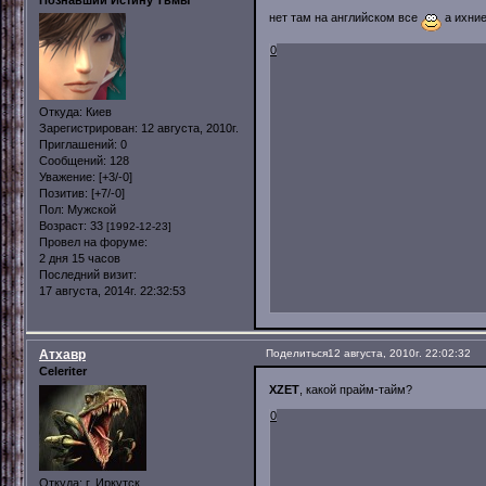
нет там на английском все
а ихние
0
Откуда:
Киев
Зарегистрирован
: 12 августа, 2010г.
Приглашений:
0
Сообщений:
128
Уважение:
[+3/-0]
Позитив:
[+7/-0]
Пол:
Мужской
Возраст:
33
[1992-12-23]
Провел на форуме:
2 дня 15 часов
Последний визит:
17 августа, 2014г. 22:32:53
Атхавр
Поделиться
12 августа, 2010г. 22:02:32
Celeriter
XZET
, какой прайм-тайм?
0
Откуда:
г. Иркутск