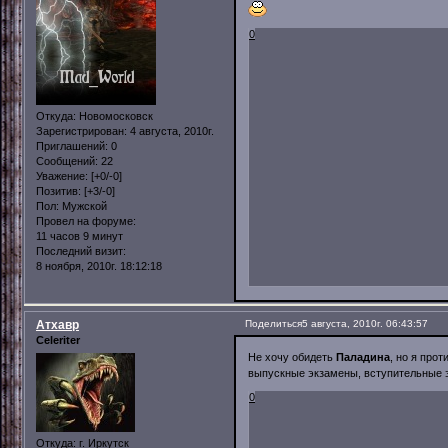
0
Откуда:
Новомосковск
Зарегистрирован
: 4 августа, 2010г.
Приглашений:
0
Сообщений:
22
Уважение:
[+0/-0]
Позитив:
[+3/-0]
Пол:
Мужской
Провел на форуме:
11 часов 9 минут
Последний визит:
8 ноября, 2010г. 18:12:18
Атхавр
Поделиться
5 августа, 2010г. 06:43:57
Celeriter
Не хочу обидеть
Паладина
, но я прот
выпускные экзамены, вступительные э
0
Откуда:
г. Иркутск