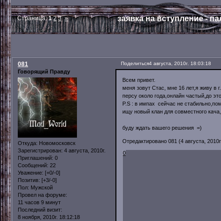
заявка на вступление - па
Страница:
1
2
3
»
081
Поделиться
4 августа, 2010г. 18:03:18
Говорящий Правду
Всем привет.
меня зовут Стас, мне 16 лет,я живу в 
персу около года,онлайн частый,до это
P.S : в импах сейчас не стабильно,пом
ищу новый клан для совместного кача
буду ждать вашего решения =)
Отредактировано 081 (4 августа, 2010г.
Откуда:
Новомосковск
Зарегистрирован
: 4 августа, 2010г.
0
Приглашений:
0
Сообщений:
22
Уважение:
[+0/-0]
Позитив:
[+3/-0]
Пол:
Мужской
Провел на форуме:
11 часов 9 минут
Последний визит:
8 ноября, 2010г. 18:12:18