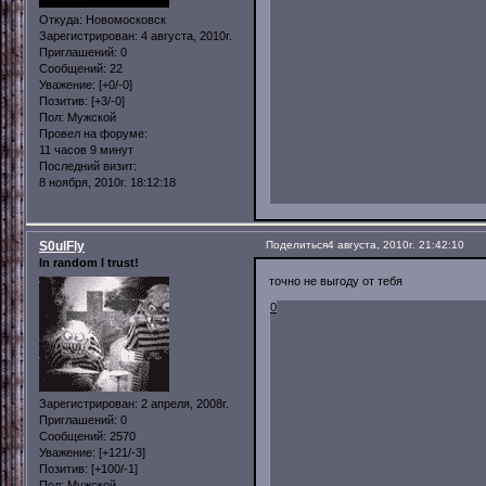
Откуда:
Новомосковск
Зарегистрирован
: 4 августа, 2010г.
Приглашений:
0
Сообщений:
22
Уважение:
[+0/-0]
Позитив:
[+3/-0]
Пол:
Мужской
Провел на форуме:
11 часов 9 минут
Последний визит:
8 ноября, 2010г. 18:12:18
S0ulFly
Поделиться
4 августа, 2010г. 21:42:10
In random I trust!
точно не выгоду от тебя
0
Зарегистрирован
: 2 апреля, 2008г.
Приглашений:
0
Сообщений:
2570
Уважение:
[+121/-3]
Позитив:
[+100/-1]
Пол:
Мужской