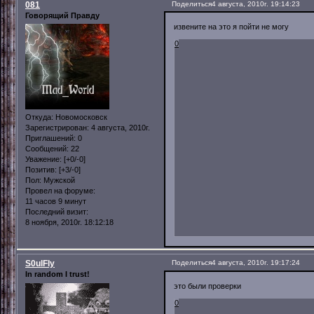
081
Поделиться
4 августа, 2010г. 19:14:23
Говорящий Правду
извените на это я пойти не могу
0
Откуда:
Новомосковск
Зарегистрирован
: 4 августа, 2010г.
Приглашений:
0
Сообщений:
22
Уважение:
[+0/-0]
Позитив:
[+3/-0]
Пол:
Мужской
Провел на форуме:
11 часов 9 минут
Последний визит:
8 ноября, 2010г. 18:12:18
S0ulFly
Поделиться
4 августа, 2010г. 19:17:24
In random I trust!
это были проверки
0