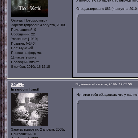
я полностью согласен с уставом,и гот
Отредактировано 081 (4 августа, 2010г.
0
Откуда:
Новомосковск
Зарегистрирован
: 4 августа, 2010г.
Приглашений:
0
Сообщений:
22
Уважение:
[+0/-0]
Позитив:
[+3/-0]
Пол:
Мужской
Провел на форуме:
11 часов 9 минут
Последний визит:
8 ноября, 2010г. 18:12:18
S0ulFly
Поделиться
4 августа, 2010г. 19:05:50
In random I trust!
Ну готов тебя обрадовать что у нас не
0
Зарегистрирован
: 2 апреля, 2008г.
Приглашений:
0