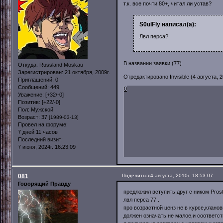
т.к. все почти 80+, читал ли устав?
S0ulFly написал(а):
Лвл перса?
В названии заявки (77)
Откуда:
Russland Moskau
Зарегистрирован
: 21 октября, 2009г.
Отредактировано Invisible (4 августа, 2
Приглашений:
0
Сообщений:
449
0
Уважение:
[+32/-0]
Позитив:
[+22/-0]
Пол:
Мужской
Возраст:
37
[1989-03-13]
Провел на форуме:
7 дней 11 часов
Последний визит:
7 июня, 2024г. 16:23:09
081
Поделиться
4 августа, 2010г. 18:53:07
Говорящий Правду
предложил вступить друг с ником Prost
лвл перса 77 .
про возрастной ценз не в курсе,клано
должен означать не малое,и соответст