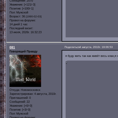
Сообщений:
2570
Уважение:
[+121/-3]
Позитив:
[+100/-1]
Пол:
Мужской
Возраст:
36
[1990-02-03]
Провел на форуме:
14 дней 1 час
Последний визит:
13 июля, 2026г. 16:32:23
081
Поделиться
4 августа, 2010г. 19:06:53
Говорящий Правду
я буду жить так как живёт весь клан,я
0
Откуда:
Новомосковск
Зарегистрирован
: 4 августа, 2010г.
Приглашений:
0
Сообщений:
22
Уважение:
[+0/-0]
Позитив:
[+3/-0]
Пол:
Мужской
Провел на форуме: