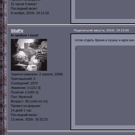
11 часов 9 минут
Последний визит:
8 ноября, 2010г. 18:12:18
S0ulFly
Поделиться
4 августа, 2010г. 19:10:00
In random I trust!
готов отдать броню и пушку и идти кач
0
Зарегистрирован
: 2 апреля, 2008г.
Приглашений:
0
Сообщений:
2570
Уважение:
[+121/-3]
Позитив:
[+100/-1]
Пол:
Мужской
Возраст:
36
[1990-02-03]
Провел на форуме:
14 дней 1 час
Последний визит:
13 июля, 2026г. 16:32:23