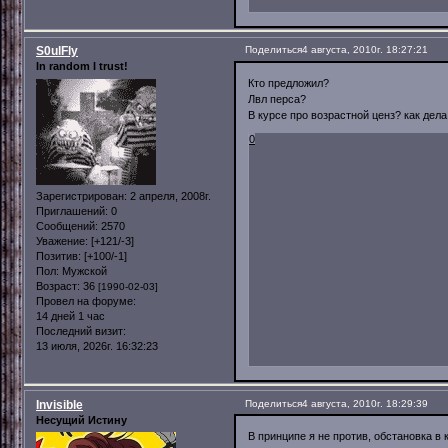
S0ulFly
Поделиться
4 августа, 2010г. 18:27:21
In random I trust!
Кто предложил?
Лвл перса?
В курсе про возрастной ценз? как дела
0
Зарегистрирован
: 2 апреля, 2008г.
Приглашений:
0
Сообщений:
2570
Уважение:
[+121/-3]
Позитив:
[+100/-1]
Пол:
Мужской
Возраст:
36
[1990-02-03]
Провел на форуме:
14 дней 1 час
Последний визит:
13 июля, 2026г. 16:32:23
Invisible
Поделиться
4 августа, 2010г. 18:29:39
Несущий Истину
В принципе я не против, обстановка в