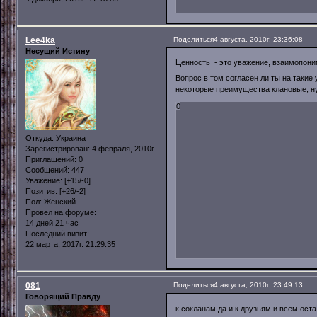
Lee4ka
Поделиться
4 августа, 2010г. 23:36:08
Несущий Истину
Ценность - это уважение, взаимопони
Вопрос в том согласен ли ты на такие 
некоторые преимущества клановые, н
0
Откуда:
Украина
Зарегистрирован
: 4 февраля, 2010г.
Приглашений:
0
Сообщений:
447
Уважение:
[+15/-0]
Позитив:
[+26/-2]
Пол:
Женский
Провел на форуме:
14 дней 21 час
Последний визит:
22 марта, 2017г. 21:29:35
081
Поделиться
4 августа, 2010г. 23:49:13
Говорящий Правду
к сокланам,да и к друзьям и всем ос