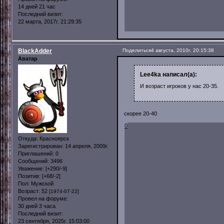
14 дней 21 час
Последний визит:
22 марта, 2017г. 21:29:35
BlackAdder
Поделиться
4 августа, 2010г. 20:15:38
Аватар
Lee4ka написал(а):
И возраст игроков у нас 20-35.
скорее 20-40
0
Откуда:
Красноярск
Зарегистрирован
: 14 апреля, 2009г.
Приглашений:
0
Сообщений:
3496
Уважение:
[+290/-9]
Позитив:
[+68/-2]
Пол:
Мужской
Возраст:
52
[1974-07-22]
Провел на форуме:
30 дней 3 часа
Последний визит:
23 сентября, 2025г. 15:03:00