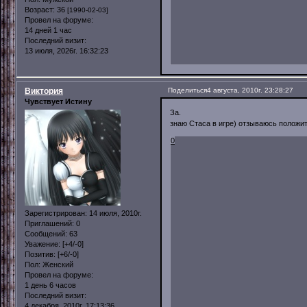
Возраст:
36
[1990-02-03]
Провел на форуме:
14 дней 1 час
Последний визит:
13 июля, 2026г. 16:32:23
Виктория
Поделиться
4 августа, 2010г. 23:28:27
Чувствует Истину
За.
знаю Стаса в игре) отзываюсь полож
0
Зарегистрирован
: 14 июля, 2010г.
Приглашений:
0
Сообщений:
63
Уважение:
[+4/-0]
Позитив:
[+6/-0]
Пол:
Женский
Провел на форуме:
1 день 6 часов
Последний визит:
4 декабря, 2010г. 17:13:36