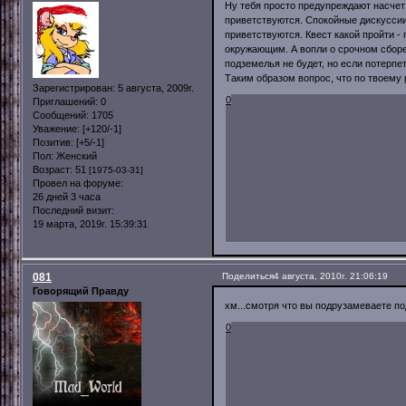
Ну тебя просто предупреждают насчет 
приветствуются. Спокойные дискуссии 
приветствуются. Квест какой пройти -
окружающим. А вопли о срочном сборе 
подземелья не будет, но если потерпе
Таким образом вопрос, что по твоему
Зарегистрирован
: 5 августа, 2009г.
0
Приглашений:
0
Сообщений:
1705
Уважение:
[+120/-1]
Позитив:
[+5/-1]
Пол:
Женский
Возраст:
51
[1975-03-31]
Провел на форуме:
26 дней 3 часа
Последний визит:
19 марта, 2019г. 15:39:31
081
Поделиться
4 августа, 2010г. 21:06:19
Говорящий Правду
хм...смотря что вы подрузамеваете п
0