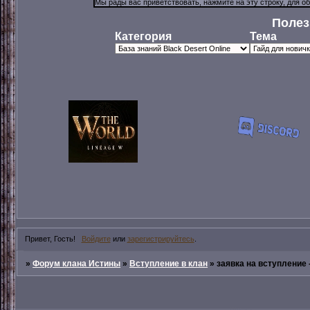
Полез
Категория
Тема
Привет, Гость!
Войдите
или
зарегистрируйтесь
.
»
Форум клана Истины
»
Вступление в клан
»
заявка на вступление 