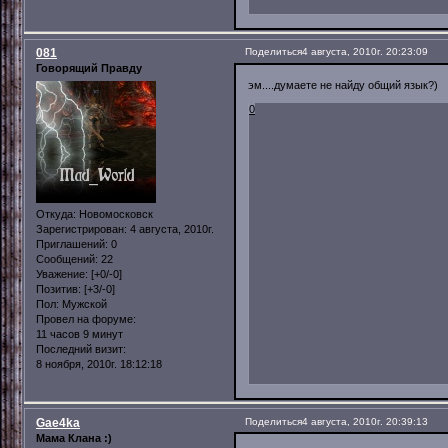
081
Поделиться
4 августа, 2010г. 20:23:09
Говорящий Правду
эм....думаете не найду общий язык?)
0
Откуда:
Новомосковск
Зарегистрирован
: 4 августа, 2010г.
Приглашений:
0
Сообщений:
22
Уважение:
[+0/-0]
Позитив:
[+3/-0]
Пол:
Мужской
Провел на форуме:
11 часов 9 минут
Последний визит:
8 ноября, 2010г. 18:12:18
Gae4ka
Поделиться
4 августа, 2010г. 20:39:13
Мама Клана :)