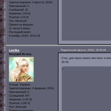
Зарегистрирован
: 4 августа, 2010г.
Приглашений:
0
Сообщений:
22
Уважение:
[+0/-0]
Позитив:
[+3/-0]
Пол:
Мужской
Провел на форуме:
11 часов 9 минут
Последний визит:
8 ноября, 2010г. 18:12:18
Lee4ka
Поделиться
4 августа, 2010г. 19:50:28
Несущий Истину
Стас, для перса твоего лвл пати- и ко
20-35.
0
Откуда:
Украина
Зарегистрирован
: 4 февраля, 2010г.
Приглашений:
0
Сообщений:
447
Уважение:
[+15/-0]
Позитив:
[+26/-2]
Пол:
Женский
Провел на форуме: