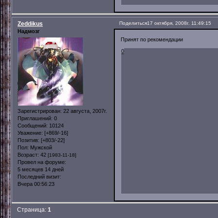
Zeddikus
Поделиться
17 октября, 2008г. 11:49:15
Надмозг
Принят по рекомендации
0
Зарегистрирован
: 22 августа, 2007г.
Приглашений:
0
Сообщений:
10124
Уважение:
[+869/-16]
Позитив:
[+803/-22]
Пол:
Мужской
Возраст:
42
[1983-11-18]
Провел на форуме:
5 месяцев 14 дней
Последний визит:
Вчера 00:56:23
Страница:
1