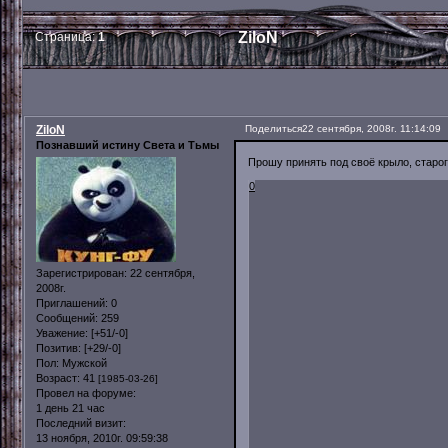
ZiloN
Страница:
1
ZiloN
Поделиться
22 сентября, 2008г. 11:14:09
Познавший истину Света и Тьмы
Прошу принять под своё крыло, старого
0
Зарегистрирован
: 22 сентября,
2008г.
Приглашений:
0
Сообщений:
259
Уважение:
[+51/-0]
Позитив:
[+29/-0]
Пол:
Мужской
Возраст:
41
[1985-03-26]
Провел на форуме:
1 день 21 час
Последний визит:
13 ноября, 2010г. 09:59:38