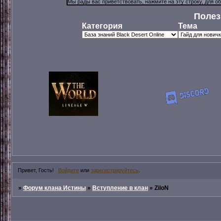
Полез
Категория
Тема
Привет, Гость!
Войдите
или
зарегистрируйтесь
.
»
Форум клана Истины
»
Вступление в клан
»
ZiloN