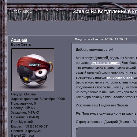
Заявка на вступление в к
Страница:
1
Дмитрий
Поделиться
9 июля, 2010г. 19:26:41
Воин Света
Доброго времени суток!
Меня зовут Дмитрий, родом из Москвы, 
началось
тут и в это время
. Чем бол
что именно таких кланов, таких людей
самый сильный физически (хотя тут мо
временем узнаешь
историю клана
, 
Было много чего в истории клана и хо
продолжает свое успешное существова
на вступление в ваш клан от чара 82 
Откуда:
Москва
как вчера покинул клан Хеллов чтобы п
Зарегистрирован
: 3 октября, 2009г.
Приглашений:
0
Искренне ваш Ганджа ака 3араза.
Сообщений:
685
Уважение:
[+37/-0]
P/s Пользуясь случаем хочу выразить с
Позитив:
[+104/-0]
Отредактировано Дмитрий (9 июля, 2010
Пол:
Мужской
Возраст:
39
[1986-09-03]
0
Провел на форуме:
8 дней 23 часа