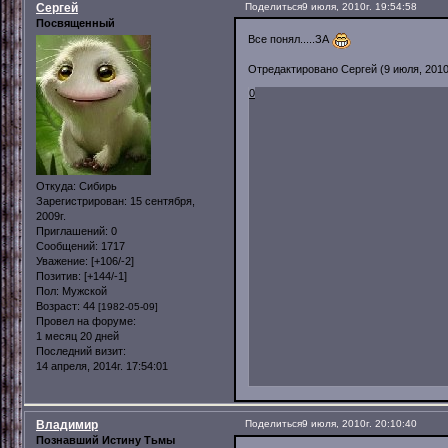
Сергей
Поделиться
9 июля, 2010г. 19:54:58
Посвященный
Все понял.....ЗА
Отредактировано Сергей (9 июля, 2010г
0
Откуда:
Сибирь
Зарегистрирован
: 15 сентября,
2009г.
Приглашений:
0
Сообщений:
1717
Уважение:
[+106/-2]
Позитив:
[+144/-1]
Пол:
Мужской
Возраст:
44
[1982-05-09]
Провел на форуме:
1 месяц 20 дней
Последний визит:
14 апреля, 2014г. 17:54:01
Владимир
Поделиться
9 июля, 2010г. 20:10:40
Познавший Истину Тьмы