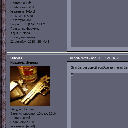
Приглашений:
0
Сообщений:
236
Уважение:
[+9/-1]
Позитив:
[+3/-0]
Пол:
Мужской
Возраст:
35
[1991-04-30]
Провел на форуме:
4 дня 22 часа
Последний визит:
22 декабря, 2010г. 18:44:49
Никита
Поделиться
9 июля, 2010г. 21:26:23
Искатель Истины
Был бы девушкой вообще заплакал бы 
0
Откуда:
Лысьва
Зарегистрирован
: 16 мая, 2010г.
Приглашений:
0
Сообщений:
100
Уважение:
[+3/-0]