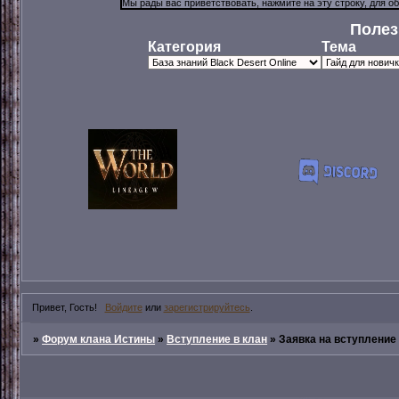
Полез
Категория
Тема
Привет, Гость!
Войдите
или
зарегистрируйтесь
.
»
Форум клана Истины
»
Вступление в клан
»
Заявка на вступление 