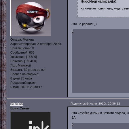
HugoNegi написал(а):
хз ниче не понял. что, куда, зач
Это не реролл -))
0
Откуда:
Москва
Зарегистрирован
: 3 октября, 2009г.
Приглашений:
0
Сообщений:
685
Уважение:
[+37/-0]
Позитив:
[+104/-0]
Пол:
Мужской
Возраст:
39
[1986-09-03]
Провел на форуме:
8 дней 23 часа
Последний визит:
5 мая, 2013г. 23:30:17
Inkokhe
Поделиться
9 июля, 2010г. 20:36:12
Воин Света
Эта хозяйка днями и ночами сидела, к
ЗА
0