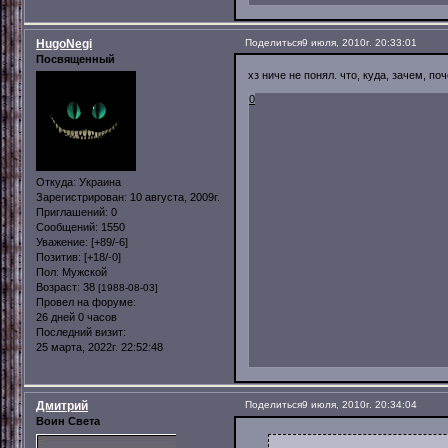
HugoNegi
Поделиться
9 июля, 2010г. 20:33:01
Посвященный
хз ниче не понял. что, куда, зачем, по
0
Откуда:
Украина
Зарегистрирован
: 10 августа, 2009г.
Приглашений:
0
Сообщений:
1550
Уважение:
[+89/-6]
Позитив:
[+18/-0]
Пол:
Мужской
Возраст:
38
[1988-08-03]
Провел на форуме:
26 дней 0 часов
Последний визит:
25 марта, 2022г. 22:52:48
Дмитрий
Поделиться
9 июля, 2010г. 20:34:04
Воин Света