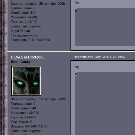
ЗА
Зарегистрирован
: 25 октября, 2009г.
Приглашений:
0
0
Сообщений:
119
Уважение:
[+5/-0]
Позитив:
[+18/-0]
Провел на форуме:
3 дня 21 час
Последний визит:
11 января, 2011г. 00:25:00
DEVASTATORt2000
Поделиться
9 июля, 2010г. 20:16:33
Воин Света
за)
0
Зарегистрирован
: 15 октября, 2009г.
Приглашений:
0
Сообщений:
848
Уважение:
[+34/-0]
Позитив:
[+40/-4]
Пол:
Мужской
Возраст:
40
[1986-03-10]
Провел на форуме: