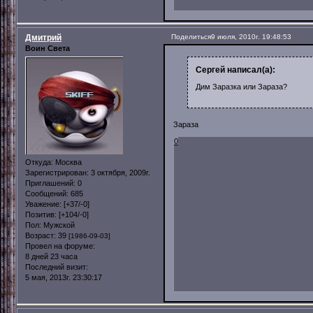
Дмитрий
Поделиться
9 июля, 2010г. 19:48:53
Воин Света
Сергей написал(а):
Дим Заразка или Зараза?
Зараза
0
Откуда:
Москва
Зарегистрирован
: 3 октября, 2009г.
Приглашений:
0
Сообщений:
685
Уважение:
[+37/-0]
Позитив:
[+104/-0]
Пол:
Мужской
Возраст:
39
[1986-09-03]
Провел на форуме:
8 дней 23 часа
Последний визит:
5 мая, 2013г. 23:30:17