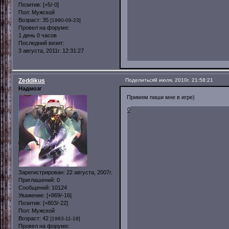
Позитив:
[+5/-0]
Пол:
Мужской
Возраст:
35
[1990-09-23]
Провел на форуме:
1 день 0 часов
Последний визит:
3 августа, 2011г. 12:31:27
Zeddikus
Поделиться
9 июля, 2010г. 21:58:21
Надмозг
Примем пиши мне в игре)
0
Зарегистрирован
: 22 августа, 2007г.
Приглашений:
0
Сообщений:
10124
Уважение:
[+869/-16]
Позитив:
[+803/-22]
Пол:
Мужской
Возраст:
42
[1983-11-18]
Провел на форуме: