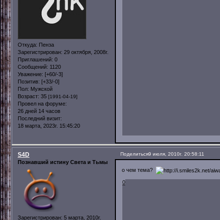
Откуда:
Пенза
Зарегистрирован
: 29 октября, 2008г.
Приглашений:
0
Сообщений:
1120
Уважение:
[+60/-3]
Позитив:
[+33/-0]
Пол:
Мужской
Возраст:
35
[1991-04-19]
Провел на форуме:
26 дней 14 часов
Последний визит:
18 марта, 2023г. 15:45:20
S4D
Поделиться
9 июля, 2010г. 20:58:11
Познавший истину Света и Тьмы
о чем тема?
0
Зарегистрирован
: 5 марта, 2010г.