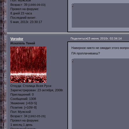
Пол:
Мужской
Возраст:
39
[1986-09-03]
0
Провел на форуме:
8 дней 23 часа
Последний визит:
5 мая, 2013г. 23:30:17
Vorodor
Поделиться
15 июня, 2010г. 02:34:14
Искатель Теней
Наверное никто не ожидал этого вопр
ПА проплачиваеш?
0
Откуда:
Столица Всея Руси
Зарегистрирован
: 23 октября, 2008г.
Приглашений:
0
Сообщений:
1308
Уважение:
[+63/-5]
Позитив:
[+109/-8]
Пол:
Мужской
Возраст:
34
[1992-05-26]
Провел на форуме:
1 месяц 1 день
Последний визит: