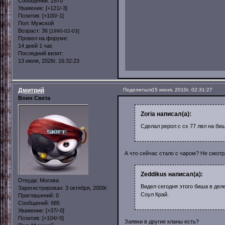
Сообщений:
2570
Уважение:
[+121/-3]
Позитив:
[+100/-1]
Пол:
Мужской
Возраст:
36
[1990-02-03]
Провел на форуме:
14 дней 1 час
Последний визит:
13 июля, 2026г. 16:32:23
Дмитрий
Поделиться
15 июня, 2010г. 02:31:27
Воин Света
Zoria написал(а):
Сделал рерол с сх 77 лвл на биш
А что сейчас стало с чаром? Не смотр
Zeddikus написал(а):
Откуда:
Москва
Видел сегодня этого биша в дел
Зарегистрирован
: 3 октября, 2009г.
Соул Край.
Приглашений:
0
Сообщений:
685
Уважение:
[+37/-0]
Позитив:
[+104/-0]
Заявки в другие кланы есть?