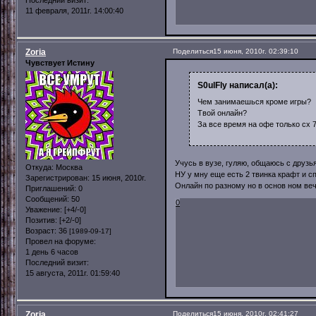
11 февраля, 2011г. 14:00:40
Zoria
Поделиться
15 июня, 2010г. 02:39:10
Чувствует Истину
S0ulFly написал(а):
Чем занимаешься кроме игры?
Твой онлайн?
За все время на офе только сх 7
Учусь в вузе, гуляю, общаюсь с друз
Откуда:
Москва
НУ у мну еще есть 2 твинка крафт и сп
Зарегистрирован
: 15 июня, 2010г.
Онлайн по разному но в основ ном веч
Приглашений:
0
Сообщений:
50
0
Уважение:
[+4/-0]
Позитив:
[+2/-0]
Возраст:
36
[1989-09-17]
Провел на форуме:
1 день 6 часов
Последний визит:
15 августа, 2011г. 01:59:40
Zoria
Поделиться
15 июня, 2010г. 02:41:27