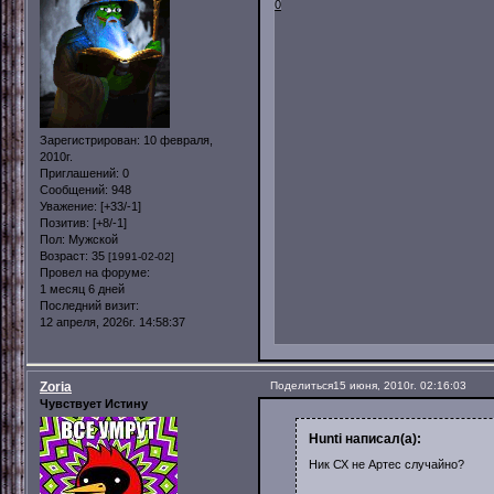
0
Зарегистрирован
: 10 февраля,
2010г.
Приглашений:
0
Сообщений:
948
Уважение:
[+33/-1]
Позитив:
[+8/-1]
Пол:
Мужской
Возраст:
35
[1991-02-02]
Провел на форуме:
1 месяц 6 дней
Последний визит:
12 апреля, 2026г. 14:58:37
Zoria
Поделиться
15 июня, 2010г. 02:16:03
Чувствует Истину
Hunti написал(а):
Ник СХ не Артес случайно?