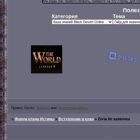
Полез
Категория
Тема
Привет, Гость!
Войдите
или
зарегистрируйтесь
.
»
Форум клана Истины
»
Вступление в клан
»
Zoria бп заявочка