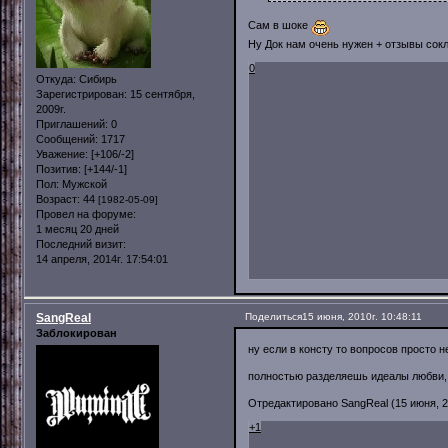
Сам в шоке
Ну Док нам очень нужен + отзывы сок
0
Откуда:
Сибирь
Зарегистрирован
: 15 сентября,
2009г.
Приглашений:
0
Сообщений:
1717
Уважение:
[+106/-2]
Позитив:
[+144/-1]
Пол:
Мужской
Возраст:
44
[1982-05-09]
Провел на форуме:
1 месяц 20 дней
Последний визит:
14 апреля, 2014г. 17:54:01
SangReal
Поделиться
15 июня, 2010г. 10:48:11
Заблокирован
ну если в консту то вопросов просто не
полностью разделяешь идеалы любви,
Отредактировано SangReal (15 июня, 20
+1