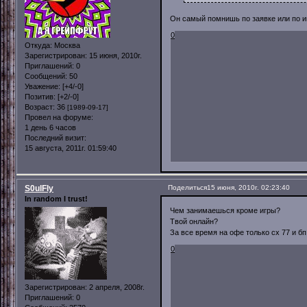
Он самый помнишь по заявке или по и
0
Откуда:
Москва
Зарегистрирован
: 15 июня, 2010г.
Приглашений:
0
Сообщений:
50
Уважение:
[+4/-0]
Позитив:
[+2/-0]
Возраст:
36
[1989-09-17]
Провел на форуме:
1 день 6 часов
Последний визит:
15 августа, 2011г. 01:59:40
S0ulFly
Поделиться
15 июня, 2010г. 02:23:40
In random I trust!
Чем занимаешься кроме игры?
Твой онлайн?
За все время на офе только сх 77 и бп
0
Зарегистрирован
: 2 апреля, 2008г.
Приглашений:
0