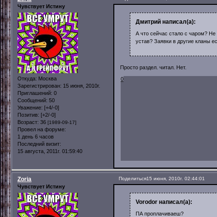
Чувствует Истину
Дмитрий написал(а):
А что сейчас стало с чаром? Не
устав? Заявки в другие кланы е
Просто раздел. читал. Нет.
Откуда:
Москва
0
Зарегистрирован
: 15 июня, 2010г.
Приглашений:
0
Сообщений:
50
Уважение:
[+4/-0]
Позитив:
[+2/-0]
Возраст:
36
[1989-09-17]
Провел на форуме:
1 день 6 часов
Последний визит:
15 августа, 2011г. 01:59:40
Zoria
Поделиться
15 июня, 2010г. 02:44:01
Чувствует Истину
Vorodor написал(а):
ПА проплачиваеш?