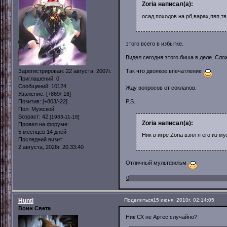
Zoria написал(а):
осад,походов на рб,варах,пвп,т
этого всего в избытке.
Видел сегодня этого биша в деле. Сло
Зарегистрирован
: 22 августа, 2007г.
Так что двоякое впечатление
Приглашений:
0
Сообщений:
10124
Жду вопросов от сокланов.
Уважение:
[+869/-16]
Позитив:
[+803/-22]
P.S.
Пол:
Мужской
Возраст:
42
[1983-11-18]
Zoria написал(а):
Провел на форуме:
5 месяцев 14 дней
Ник в игре Zoria взял я его из м
Последний визит:
2 августа, 2026г. 20:33:40
Отличный мультфильм
0
Hunti
Поделиться
15 июня, 2010г. 02:14:05
Воин Света
Ник СХ не Артес случайно?