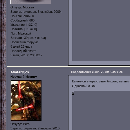
Откуда:
Москва
Зарегистрирован
: 3 октября, 2009г.
Приглашений:
0
Сообщений:
685
Уважение:
[+37/-0]
Позитив:
[+104/-0]
Пол:
Мужской
Возраст:
39
[1986-09-03]
Провел на форуме:
8 дней 23 часа
Последний визит:
5 мая, 2013г. 23:30:17
AvatarDjok
Поделиться
15 июня, 2010г. 03:01:26
Несущий Истину
Качались вчера с этим бишем, пвпшили
Однозначно ЗА.
0
Откуда:
Рига
Зарегистрирован
: 2 апреля, 2010г.