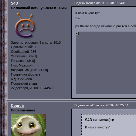
S4D
Поделиться
15 июня, 2010г. 09:43:09
Познавший истину Света и Тьмы
К нам в консту?
ЗА!
ps Данте всегда отчаянно рвется в бой
+1
Зарегистрирован
: 5 марта, 2010г.
Приглашений:
0
Сообщений:
236
Уважение:
[+9/-1]
Позитив:
[+3/-0]
Пол:
Мужской
Возраст:
35
[1991-04-30]
Провел на форуме:
4 дня 22 часа
Последний визит:
22 декабря, 2010г. 18:44:49
Сергей
Поделиться
15 июня, 2010г. 10:25:04
Посвященный
S4D написал(а):
К нам в консту?