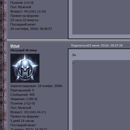
Позитив:
[+1/-0]
Пол:
Мужской
Возраст:
44
[1981-12-29]
Провел на форуме:
23 часа 22 минуты
Последний визит:
26 сентября, 2010г. 06:06:57
Илья
Поделиться
15 июня, 2010г. 09:37:28
Несущий Истину
За
0
Зарегистрирован
: 18 ноября, 2008г.
Приглашений:
0
Сообщений:
493
Уважение:
[+39/-0]
Позитив:
[+11/-0]
Пол:
Мужской
Возраст:
43
[1982-09-27]
Провел на форуме:
5 дней 14 часов
Последний визит:
11 марта, 2017г. 14:29:27