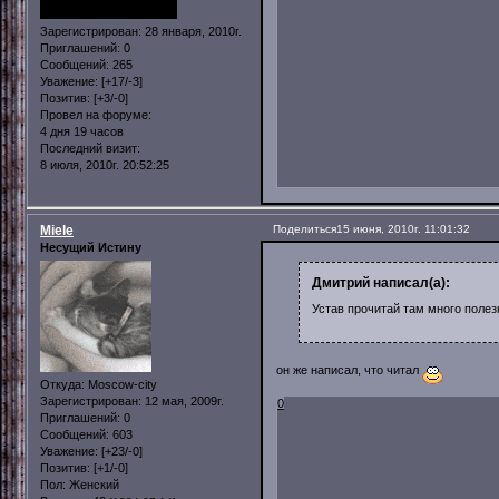
Зарегистрирован
: 28 января, 2010г.
Приглашений:
0
Сообщений:
265
Уважение:
[+17/-3]
Позитив:
[+3/-0]
Провел на форуме:
4 дня 19 часов
Последний визит:
8 июля, 2010г. 20:52:25
Miele
Поделиться
15 июня, 2010г. 11:01:32
Несущий Истину
Дмитрий написал(а):
Устав прочитай там много полез
он же написал, что читал
Откуда:
Moscow-city
Зарегистрирован
: 12 мая, 2009г.
0
Приглашений:
0
Сообщений:
603
Уважение:
[+23/-0]
Позитив:
[+1/-0]
Пол:
Женский