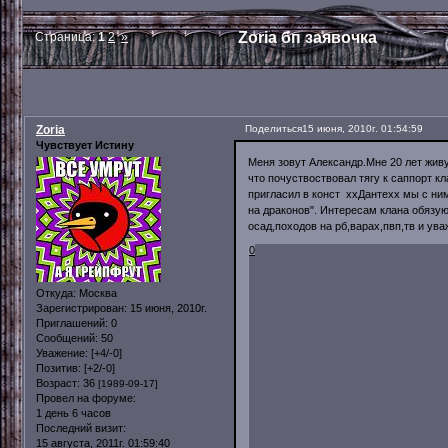
Zoria бп заявочка
Страница:
1
2
»
Zoria
Поделиться
15 июня, 2010г. 01:54:59
Чувствует Истину
Меня зовут Александр.Мне 20 лет живу
что почуствоствовал тягу к саппорт к
пригласил в конст xxДантеxx мы с ним 
на драконов". Интересам клана обязу
осад,походов на рб,варах,пвп,тв и ув
0
Откуда:
Москва
Зарегистрирован
: 15 июня, 2010г.
Приглашений:
0
Сообщений:
50
Уважение:
[+4/-0]
Позитив:
[+2/-0]
Возраст:
36
[1989-09-17]
Провел на форуме:
1 день 6 часов
Последний визит:
15 августа, 2011г. 01:59:40