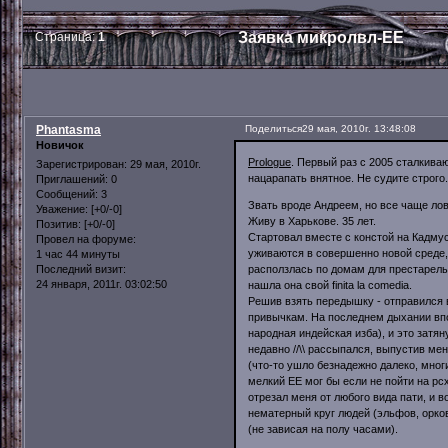
Заявка микролвл-ЕЕ
Страница:
1
Phantasma
Поделиться
29 мая, 2010г. 13:48:08
Новичок
Prologue
. Первый раз с 2005 сталкива
Зарегистрирован
: 29 мая, 2010г.
нацарапать внятное. Не судите строго.
Приглашений:
0
Сообщений:
3
Звать вроде Андреем, но все чаще ло
Уважение:
[+0/-0]
Живу в Харькове. 35 лет.
Позитив:
[+0/-0]
Стартовал вместе с констой на Кадму
Провел на форуме:
уживаются в совершенно новой среде, 
1 час 44 минуты
расползлась по домам для престарелы
Последний визит:
24 января, 2011г. 03:02:50
нашла она свой finita la comedia.
Решив взять передышку - отправился в
привычкам. На последнем дыхании вполз
народная индейская изба), и это затян
недавно //\\ рассыпался, выпустив ме
(что-то ушло безнадежно далеко, многи
мелкий ЕЕ мог бы если не пойти на рс
отрезал меня от любого вида пати, и в
нематерный круг людей (эльфов, орков
(не зависая на полу часами).