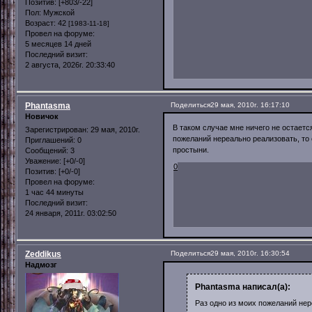
Позитив:
[+803/-22]
Пол:
Мужской
Возраст:
42
[1983-11-18]
Провел на форуме:
5 месяцев 14 дней
Последний визит:
2 августа, 2026г. 20:33:40
Phantasma
Поделиться
29 мая, 2010г. 16:17:10
Новичок
В таком случае мне ничего не остается
Зарегистрирован
: 29 мая, 2010г.
пожеланий нереально реализовать, то
Приглашений:
0
простыни.
Сообщений:
3
Уважение:
[+0/-0]
0
Позитив:
[+0/-0]
Провел на форуме:
1 час 44 минуты
Последний визит:
24 января, 2011г. 03:02:50
Zeddikus
Поделиться
29 мая, 2010г. 16:30:54
Надмозг
Phantasma написал(а):
Раз одно из моих пожеланий нер