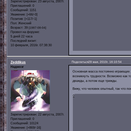
Зарегистрирован
: 23 августа, 2007г.
Приглашений:
0
Сообщений:
1151
Уважение:
[+66/-0]
Позитив:
[+117/-1]
Пол:
Женский
Возраст:
39
[1987-08-04]
Провел на форуме:
5 дней 22 часа
Последний визит:
10 февраля, 2016г. 07:38:30
Zeddikus
Поделиться
29 мая, 2010г. 16:10:54
Надмозг
Основная масса постоянно играющих лю
возникнуть трудности. Возможно как т
дважды, а потом еще трижды.
Вижу, что человек опытный, так что п
0
Зарегистрирован
: 22 августа, 2007г.
Приглашений:
0
Сообщений:
10124
Уважение:
[+869/-16]