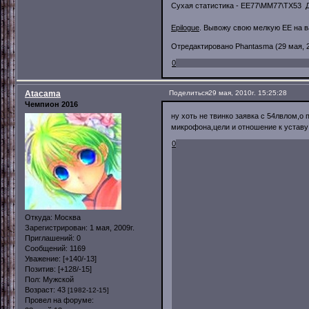
Сухая статистика - ЕЕ77\ММ77\ТХ53 ДК
Epilogue
. Вывожу свою мелкую ЕЕ на в
Отредактировано Phantasma (29 мая, 20
0
Atacama
Поделиться
29 мая, 2010г. 15:25:28
Чемпион 2016
ну хоть не твинко заявка с 54лвлом,о 
микрофона,цели и отношение к уставу
0
Откуда:
Москва
Зарегистрирован
: 1 мая, 2009г.
Приглашений:
0
Сообщений:
1169
Уважение:
[+140/-13]
Позитив:
[+128/-15]
Пол:
Мужской
Возраст:
43
[1982-12-15]
Провел на форуме: