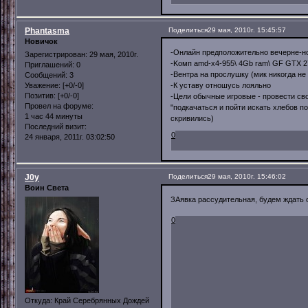
Phantasma
Поделиться
29 мая, 2010г. 15:45:57
Новичок
-Онлайн предположительно вечерне-но
Зарегистрирован
: 29 мая, 2010г.
-Kомп amd-x4-955\ 4Gb ram\ GF GTX 27
Приглашений:
0
-Вентра на прослушку (мик никогда не
Сообщений:
3
Уважение:
[+0/-0]
-К уставу отношусь лояльно
Позитив:
[+0/-0]
-Цели обычные игровые - провести с
Провел на форуме:
"подкачаться и пойти искать хлебов п
1 час 44 минуты
скривились)
Последний визит:
0
24 января, 2011г. 03:02:50
J0y
Поделиться
29 мая, 2010г. 15:46:02
Воин Света
ЗАявка рассудительная, будем ждать 
0
Откуда:
Край Серебрянных Дождей