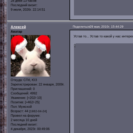
28 дней 13 часов
Последний визит:
9 июля, 2026г. 22:14:51
Алексей
Поделиться
29 мая, 2010г. 15:44:29
Аватар
Устав то... Устав то какой у нас инте
0
Откуда:
СПб, ЮЗ
Зарегистрирован
: 22 января, 2009г.
Приглашений:
0
Сообщений:
4992
Уважение:
[+202/-10]
Позитив:
[+462/-25]
Пол:
Мужской
Возраст:
44
[1982-04-24]
Провел на форуме:
2 месяца 10 дней
Последний визит:
4 декабря, 2023г. 00:49:06