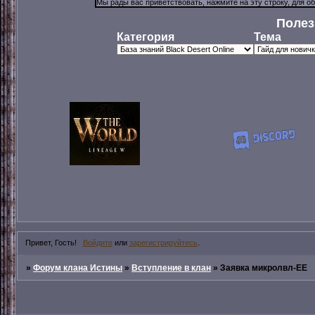
Полез
Категория
Тема
Привет, Гость!
Войдите
или
зарегистрируйтесь
.
»
Форум клана Истины
»
Вступление в клан
»
Заявка микролвл-ЕЕ