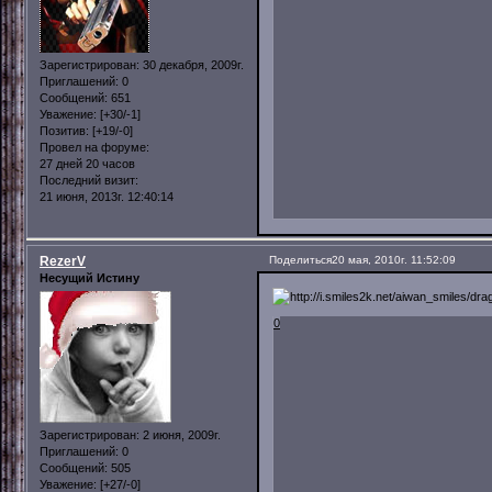
Зарегистрирован
: 30 декабря, 2009г.
Приглашений:
0
Сообщений:
651
Уважение:
[+30/-1]
Позитив:
[+19/-0]
Провел на форуме:
27 дней 20 часов
Последний визит:
21 июня, 2013г. 12:40:14
RezerV
Поделиться
20 мая, 2010г. 11:52:09
Несущий Истину
0
Зарегистрирован
: 2 июня, 2009г.
Приглашений:
0
Сообщений:
505
Уважение:
[+27/-0]