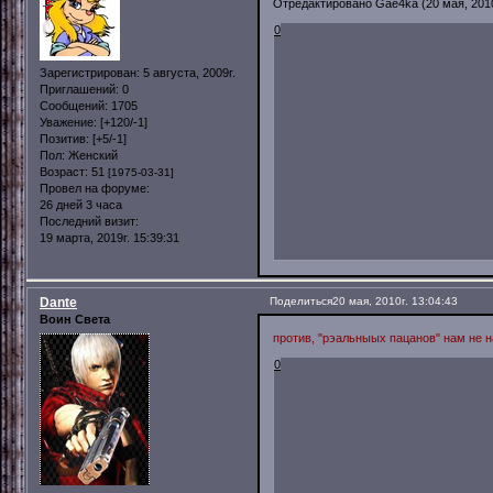
Отредактировано Gae4ka (20 мая, 2010г
0
Зарегистрирован
: 5 августа, 2009г.
Приглашений:
0
Сообщений:
1705
Уважение:
[+120/-1]
Позитив:
[+5/-1]
Пол:
Женский
Возраст:
51
[1975-03-31]
Провел на форуме:
26 дней 3 часа
Последний визит:
19 марта, 2019г. 15:39:31
Dante
Поделиться
20 мая, 2010г. 13:04:43
Воин Света
против, "рэальныых пацанов" нам не 
0