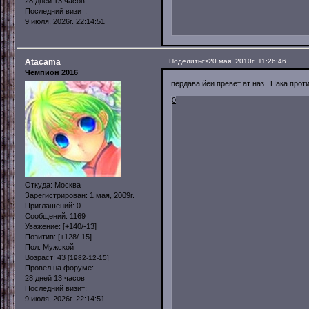
28 дней 13 часов
Последний визит:
9 июля, 2026г. 22:14:51
Atacama
Поделиться
20 мая, 2010г. 11:26:46
Чемпион 2016
пердава йеи превет ат наз . Пака прот
0
Откуда:
Москва
Зарегистрирован
: 1 мая, 2009г.
Приглашений:
0
Сообщений:
1169
Уважение:
[+140/-13]
Позитив:
[+128/-15]
Пол:
Мужской
Возраст:
43
[1982-12-15]
Провел на форуме:
28 дней 13 часов
Последний визит:
9 июля, 2026г. 22:14:51