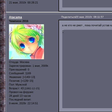
21 мая, 2010г. 00:28:21
Atacama
Поделиться
20 мая, 2010г. 08:11:57
Чемпион 2016
а не кто не ржет , пока почитай устав 
0
Откуда:
Москва
Зарегистрирован
: 1 мая, 2009г.
Приглашений:
0
Сообщений:
1169
Уважение:
[+140/-13]
Позитив:
[+128/-15]
Пол:
Мужской
Возраст:
43
[1982-12-15]
Провел на форуме:
28 дней 13 часов
Последний визит:
9 июля, 2026г. 22:14:51