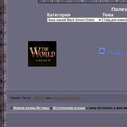
Полез
Категория
Тема
Привет, Гость!
Войдите
или
зарегистрируйтесь
.
»
Форум клана Истины
»
Вступление в клан
»
хочу вступить к вам в