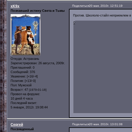
xK9x
Поделиться
20 мая, 2010г. 12:51:19
Познавший истину Света и Тьмы
Против. Школоло-стайл неприемлем в 
0
Откуда:
Астрахань
Зарегистрирован
: 26 августа, 2009г.
Приглашений:
0
Сообщений:
376
Уважение:
[+16/-4]
Позитив:
[+13/-0]
Пол:
Мужской
Возраст:
47
[1979-01-18]
Провел на форуме:
10 дней 4 часа
Последний визит:
5 января, 2012г. 19:08:44
Сергей
Поделиться
20 мая, 2010г. 13:01:08
Посвященный