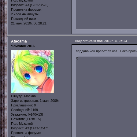
Пол:
Мужской
Возраст:
43
[1982-12-20]
Провел на форуме:
2 часа 44 минуты
Последний визит:
21 мая, 2010г. 00:28:21
Atacama
Поделиться
20 мая, 2010г. 11:25:13
Чемпион 2016
пердава йеи превет ат наз . Пака прот
0
Откуда:
Москва
Зарегистрирован
: 1 мая, 2009г.
Приглашений:
0
Сообщений:
1169
Уважение:
[+140/-13]
Позитив:
[+128/-15]
Пол:
Мужской
Возраст:
43
[1982-12-15]
Провел на форуме: