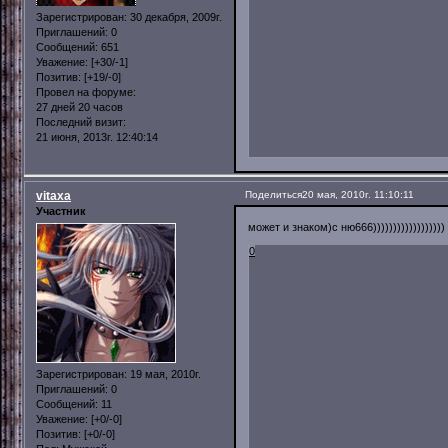
Зарегистрирован
: 30 декабря, 2009г.
Приглашений:
0
Сообщений:
651
Уважение:
[+30/-1]
Позитив:
[+19/-0]
Провел на форуме:
27 дней 20 часов
Последний визит:
21 июня, 2013г. 12:40:14
vitaxa
Поделиться
20 мая, 2010г. 11:10:11
Участник
может и знаком)с ню666))))))))))))))))))
0
Зарегистрирован
: 19 мая, 2010г.
Приглашений:
0
Сообщений:
11
Уважение:
[+0/-0]
Позитив:
[+0/-0]