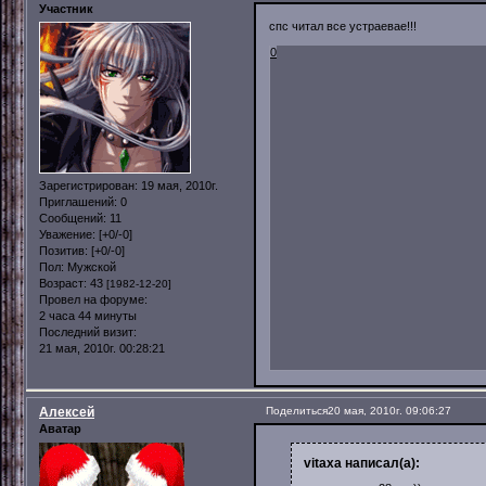
Участник
спс читал все устраевае!!!
0
Зарегистрирован
: 19 мая, 2010г.
Приглашений:
0
Сообщений:
11
Уважение:
[+0/-0]
Позитив:
[+0/-0]
Пол:
Мужской
Возраст:
43
[1982-12-20]
Провел на форуме:
2 часа 44 минуты
Последний визит:
21 мая, 2010г. 00:28:21
Алексей
Поделиться
20 мая, 2010г. 09:06:27
Аватар
vitaxa написал(а):