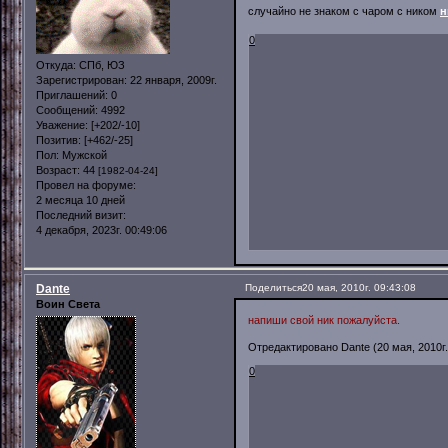
случайно не знаком с чаром с ником
н
0
Откуда:
СПб, ЮЗ
Зарегистрирован
: 22 января, 2009г.
Приглашений:
0
Сообщений:
4992
Уважение:
[+202/-10]
Позитив:
[+462/-25]
Пол:
Мужской
Возраст:
44
[1982-04-24]
Провел на форуме:
2 месяца 10 дней
Последний визит:
4 декабря, 2023г. 00:49:06
Dante
Поделиться
20 мая, 2010г. 09:43:08
Воин Света
напиши свой ник пожалуйста.
Отредактировано Dante (20 мая, 2010г.
0