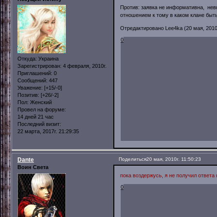
Против: заявка не информативна, не
отношением к тому в каком клане быть
Отредактировано Lee4ka (20 мая, 2010г
0
Откуда:
Украина
Зарегистрирован
: 4 февраля, 2010г.
Приглашений:
0
Сообщений:
447
Уважение:
[+15/-0]
Позитив:
[+26/-2]
Пол:
Женский
Провел на форуме:
14 дней 21 час
Последний визит:
22 марта, 2017г. 21:29:35
Dante
Поделиться
20 мая, 2010г. 11:50:23
Воин Света
пока воздержусь, я не получил ответа
0