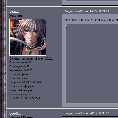
vitaxa
Поделиться
20 мая, 2010г. 11:29:21
Участник
ок увижи передам!!! а почему против
0
Зарегистрирован
: 19 мая, 2010г.
Приглашений:
0
Сообщений:
11
Уважение:
[+0/-0]
Позитив:
[+0/-0]
Пол:
Мужской
Возраст:
43
[1982-12-20]
Провел на форуме:
2 часа 44 минуты
Последний визит:
21 мая, 2010г. 00:28:21
Lee4ka
Поделиться
20 мая, 2010г. 11:36:54
Несущий Истину