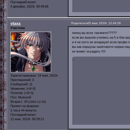
Последний визит:
4 декабря, 2023г. 00:49:06
vitaxa
Поделиться
20 мая, 2010г. 12:44:29
Участник
пипец вы всех таклюете?????
если вы вшколе учились на 5 и бли кру
и я не когго не игнариую! если профи
вы как коршуны налетаеете норма паца
не может осуждать !!!!!
0
Зарегистрирован
: 19 мая, 2010г.
Приглашений:
0
Сообщений:
11
Уважение:
[+0/-0]
Позитив:
[+0/-0]
Пол:
Мужской
Возраст:
43
[1982-12-20]
Провел на форуме:
2 часа 44 минуты
Последний визит:
21 мая, 2010г. 00:28:21