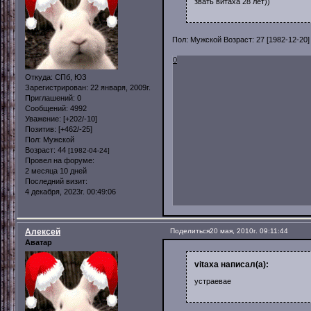
звать витаха 28 лет))
Пол: Мужской Возраст: 27 [1982
0
Откуда:
СПб, ЮЗ
Зарегистрирован
: 22 января, 2009г.
Приглашений:
0
Сообщений:
4992
Уважение:
[+202/-10]
Позитив:
[+462/-25]
Пол:
Мужской
Возраст:
44
[1982-04-24]
Провел на форуме:
2 месяца 10 дней
Последний визит:
4 декабря, 2023г. 00:49:06
Алексей
Поделиться
20 мая, 2010г. 09:11:44
Аватар
vitaxa написал(а):
устраевае