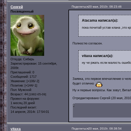
Сергей
Поделиться
20 мая, 2010г. 08:23:46
Посвященный
Atacama написал(а):
пока почитай устав клана ,это к
Полностю согласен.
vitaxa написал(а):
Откуда:
Сибирь
ну че ржать если малость ошиб
Зарегистрирован
: 15 сентября,
2009г.
Приглашений:
0
Сообщений:
1717
Заявка, это первое впечатление о чело
Уважение:
[+106/-2]
будет отлично
Позитив:
[+144/-1]
Пол:
Мужской
Ну и первые вопросы. Как зовут, Вит
Возраст:
44
[1982-05-09]
Отредактировано Сергей (20 мая, 2010г
Провел на форуме:
1 месяц 20 дней
0
Последний визит:
14 апреля, 2014г. 17:54:01
vitaxa
Поделиться
20 мая, 2010г. 08:38:54