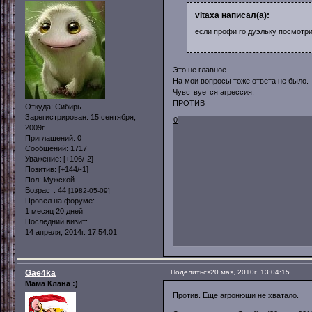
vitaxa написал(а):
если профи го дуэльку посмотр
Это не главное.
На мои вопросы тоже ответа не было.
Чувствуется агрессия.
ПРОТИВ
Откуда:
Сибирь
Зарегистрирован
: 15 сентября,
0
2009г.
Приглашений:
0
Сообщений:
1717
Уважение:
[+106/-2]
Позитив:
[+144/-1]
Пол:
Мужской
Возраст:
44
[1982-05-09]
Провел на форуме:
1 месяц 20 дней
Последний визит:
14 апреля, 2014г. 17:54:01
Gae4ka
Поделиться
20 мая, 2010г. 13:04:15
Мама Клана :)
Против. Еще агронюши не хватало.