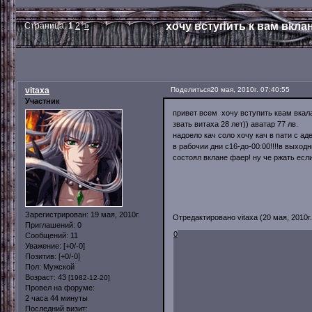
хочу вступить к вам вклан
Страница:
1
2
»
vitaxa
Поделиться
20 мая, 2010г. 07:40:55
Участник
привет всем хочу вступить квам вкал
звать витаха 28 лет)) аватар 77 лв.
надоело кач соло хочу кач в пати с а
в рабочии дни с16-до-00:00!!!!в выход
состоял вклане фаер! ну че ржать е
ЖДУ ВАШИ ВОПР
Зарегистрирован
: 19 мая, 2010г.
Отредактировано vitaxa (20 мая, 2010г.
Приглашений:
0
0
Сообщений:
11
Уважение:
[+0/-0]
Позитив:
[+0/-0]
Пол:
Мужской
Возраст:
43
[1982-12-20]
Провел на форуме:
2 часа 44 минуты
Последний визит: