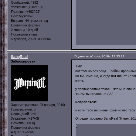
Сообщений:
4992
Уважение:
[+202/-10]
Позитив:
[+462/-25]
Пол:
Мужской
Возраст:
44
[1982-04-24]
Провел на форуме:
2 месяца 10 дней
Последний визит:
4 декабря, 2023г. 00:49:06
SangReal
Поделиться
6 мая, 2010г. 13:33:21
Заблокирован
ТИР
вот только без обид.... пойми правильн
но тм немение, иногда вот пишет челов
взять.
у тебяже заявка такая... что мне лич
зачем ты играешь в ЛА2....
исправляся!!!
Зарегистрирован
: 28 января, 2010г.
Приглашений:
0
и если тебе не очень приятно что тебя
Сообщений:
265
Уважение:
[+17/-3]
Отредактировано SangReal (6 мая, 2010
Позитив:
[+3/-0]
0
Провел на форуме:
4 дня 19 часов