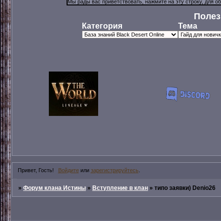
Полез
Категория
Тема
Привет, Гость!
Войдите
или
зарегистрируйтесь
.
»
Форум клана Истины
»
Вступление в клан
»
типо заявки) Denio26