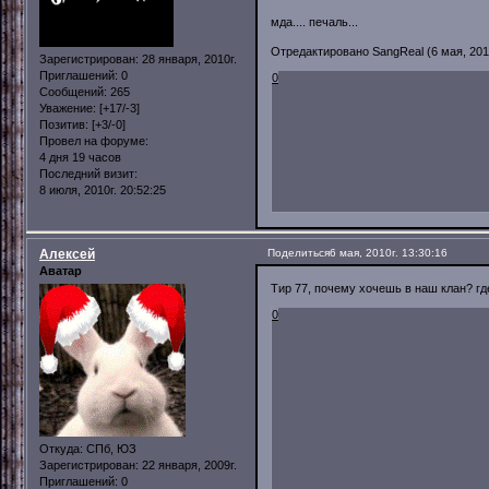
мда.... печаль...
Отредактировано SangReal (6 мая, 2010
Зарегистрирован
: 28 января, 2010г.
Приглашений:
0
0
Сообщений:
265
Уважение:
[+17/-3]
Позитив:
[+3/-0]
Провел на форуме:
4 дня 19 часов
Последний визит:
8 июля, 2010г. 20:52:25
Алексей
Поделиться
6 мая, 2010г. 13:30:16
Аватар
Тир 77, почему хочешь в наш клан? гд
0
Откуда:
СПб, ЮЗ
Зарегистрирован
: 22 января, 2009г.
Приглашений:
0