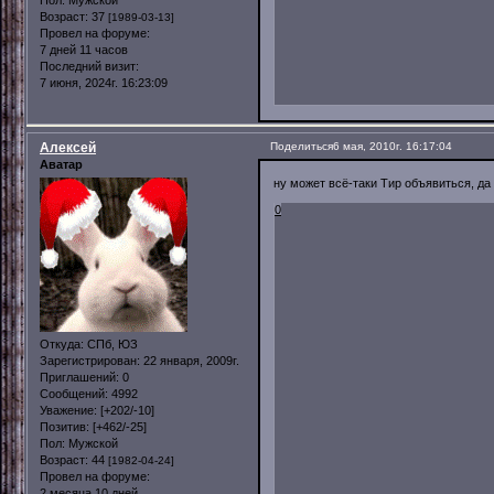
Пол:
Мужской
Возраст:
37
[1989-03-13]
Провел на форуме:
7 дней 11 часов
Последний визит:
7 июня, 2024г. 16:23:09
Алексей
Поделиться
6 мая, 2010г. 16:17:04
Аватар
ну может всё-таки Тир объявиться, да 
0
Откуда:
СПб, ЮЗ
Зарегистрирован
: 22 января, 2009г.
Приглашений:
0
Сообщений:
4992
Уважение:
[+202/-10]
Позитив:
[+462/-25]
Пол:
Мужской
Возраст:
44
[1982-04-24]
Провел на форуме:
2 месяца 10 дней