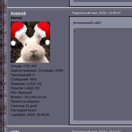
Алексей
Поделиться
6 мая, 2010г. 13:40:47
Аватар
[взломанный сайт]
0
Откуда:
СПб, ЮЗ
Зарегистрирован
: 22 января, 2009г.
Приглашений:
0
Сообщений:
4992
Уважение:
[+202/-10]
Позитив:
[+462/-25]
Пол:
Мужской
Возраст:
44
[1982-04-24]
Провел на форуме:
2 месяца 10 дней
Последний визит:
4 декабря, 2023г. 00:49:06
xK9x
Поделиться
6 мая, 2010г. 13:41:07