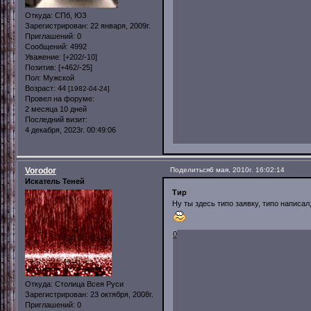
Откуда:
СПб, ЮЗ
Зарегистрирован
: 22 января, 2009г.
Приглашений:
0
Сообщений:
4992
Уважение:
[+202/-10]
Позитив:
[+462/-25]
Пол:
Мужской
Возраст:
44
[1982-04-24]
Провел на форуме:
2 месяца 10 дней
Последний визит:
4 декабря, 2023г. 00:49:06
Vorodor
Поделиться
6 мая, 2010г. 16:02:14
Искатель Теней
Тир
Ну ты здесь типо заявку, типо написал,
0
Откуда:
Столица Всея Руси
Зарегистрирован
: 23 октября, 2008г.
Приглашений:
0