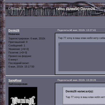
типо заявки) Denio26
Страница:
1
Denio26
Поделиться
6 мая, 2010г. 13:27:41
Новичок
Тир 77 хочу в ваш клан нобл нету саба 
Зарегистрирован
: 6 мая, 2010г.
Приглашений:
0
0
Сообщений:
1
Уважение:
[+0/-0]
Позитив:
[+0/-0]
Провел на форуме:
6 минут
Последний визит:
6 мая, 2010г. 15:17:50
SangReal
Поделиться
6 мая, 2010г. 13:29:26
Заблокирован
Denio26 написал(а):
Тир 77 хочу в ваш клан нобл нету