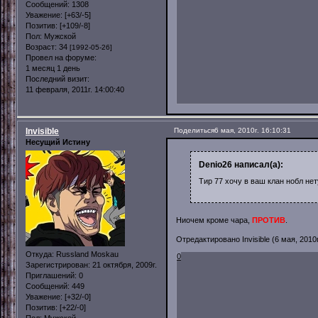
Сообщений:
1308
Уважение:
[+63/-5]
Позитив:
[+109/-8]
Пол:
Мужской
Возраст:
34
[1992-05-26]
Провел на форуме:
1 месяц 1 день
Последний визит:
11 февраля, 2011г. 14:00:40
Invisible
Поделиться
6 мая, 2010г. 16:10:31
Несущий Истину
Denio26 написал(а):
Тир 77 хочу в ваш клан нобл нету
Ниочем кроме чара,
ПРОТИВ
.
Отредактировано Invisible (6 мая, 2010г
Откуда:
Russland Moskau
0
Зарегистрирован
: 21 октября, 2009г.
Приглашений:
0
Сообщений:
449
Уважение:
[+32/-0]
Позитив:
[+22/-0]