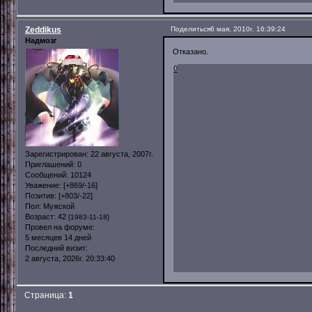
Zeddikus
Поделиться
6 мая, 2010г. 16:39:24
Надмозг
Отказано.
0
Зарегистрирован
: 22 августа, 2007г.
Приглашений:
0
Сообщений:
10124
Уважение:
[+869/-16]
Позитив:
[+803/-22]
Пол:
Мужской
Возраст:
42
[1983-11-18]
Провел на форуме:
5 месяцев 14 дней
Последний визит:
2 августа, 2026г. 20:33:40
Страница:
1