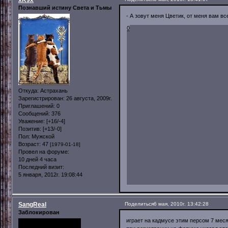
Познавший истину Света и Тьмы
- А зовут меня Цветик, от меня вам вс
0
Откуда:
Астрахань
Зарегистрирован
: 26 августа, 2009г.
Приглашений:
0
Сообщений:
376
Уважение:
[+16/-4]
Позитив:
[+13/-0]
Пол:
Мужской
Возраст:
47
[1979-01-18]
Провел на форуме:
10 дней 4 часа
Последний визит:
5 января, 2012г. 19:08:44
SangReal
Поделиться
6 мая, 2010г. 13:42:28
Заблокирован
играет на кадмусе этим персом 7 меся