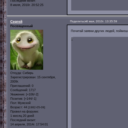
Последний визит:
8 июля, 2010г. 20:52:25
Сергей
Поделиться
6 мая, 2010г. 13:35:59
Посвященный
Почитай заявки других людей, пойме
0
Откуда:
Сибирь
Зарегистрирован
: 15 сентября,
2009г.
Приглашений:
0
Сообщений:
1717
Уважение:
[+106/-2]
Позитив:
[+144/-1]
Пол:
Мужской
Возраст:
44
[1982-05-09]
Провел на форуме:
1 месяц 20 дней
Последний визит:
14 апреля, 2014г. 17:54:01