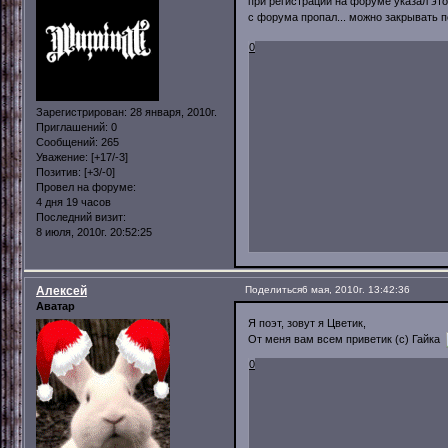
при регистрации на форуме указал эт
с форума пропал... можно закрывать
0
Зарегистрирован
: 28 января, 2010г.
Приглашений:
0
Сообщений:
265
Уважение:
[+17/-3]
Позитив:
[+3/-0]
Провел на форуме:
4 дня 19 часов
Последний визит:
8 июля, 2010г. 20:52:25
Алексей
Поделиться
6 мая, 2010г. 13:42:36
Аватар
Я поэт, зовут я Цветик,
От меня вам всем приветик (с) Гайка
0