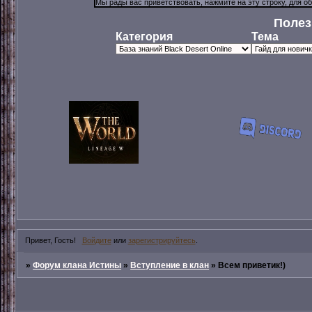
Полез
Категория
Тема
Привет, Гость!
Войдите
или
зарегистрируйтесь
.
»
Форум клана Истины
»
Вступление в клан
»
Всем приветик!)