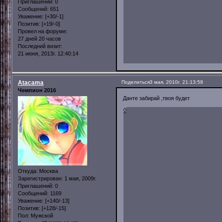
Приглашений:
0
Сообщений:
651
Уважение:
[+30/-1]
Позитив:
[+19/-0]
Провел на форуме:
27 дней 20 часов
Последний визит:
21 июня, 2013г. 12:40:14
Atacama
Поделиться
3 мая, 2010г. 21:13:58
Чемпион 2016
Данте забирай ,твоя будет
0
Откуда:
Москва
Зарегистрирован
: 1 мая, 2009г.
Приглашений:
0
Сообщений:
1169
Уважение:
[+140/-13]
Позитив:
[+128/-15]
Пол:
Мужской