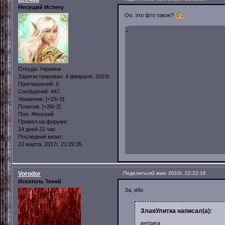
Несущий Истину
Оо. это фто такое?
0
Откуда:
Украина
Зарегистрирован
: 4 февраля, 2010г.
Приглашений:
0
Сообщений:
447
Уважение:
[+15/-0]
Позитив:
[+26/-2]
Пол:
Женский
Провел на форуме:
14 дней 21 час
Последний визит:
22 марта, 2017г. 21:29:35
Vorodor
Поделиться
3 мая, 2010г. 22:22:16
Искатель Теней
За, ибо
ЗлаяУлитка написал(а):
интрига