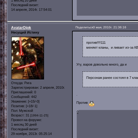
1 месяц 20 дней
Последний визит:
14 апреля, 2014г. 17:54:01
AvatarDjok
Поделиться
3 мая, 2010г. 21:36:16
Несущий Истину
против!!!!111
меняет кланы, и ливает из-за К
Угу, варов довольно много, да и
Персонаж ранее состоял в 7 кла
Откуда:
Рига
Зарегистрирован
: 2 апреля, 2010г.
Приглашений:
0
.
Сообщений:
442
Уважение:
[+15/-0]
Против
Позитив:
[+18/-1]
Пол:
Мужской
0
Возраст:
31
[1994-11-25]
Провел на форуме:
1 месяц 30 дней
Последний визит:
29 ноября, 2013г. 05:25:14