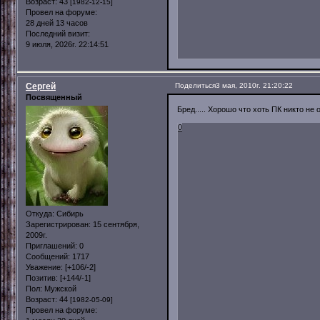
Возраст:
43
[1982-12-15]
Провел на форуме:
28 дней 13 часов
Последний визит:
9 июля, 2026г. 22:14:51
Сергей
Поделиться
3 мая, 2010г. 21:20:22
Посвященный
Бред..... Хорошо что хоть ПК никто н
0
Откуда:
Сибирь
Зарегистрирован
: 15 сентября,
2009г.
Приглашений:
0
Сообщений:
1717
Уважение:
[+106/-2]
Позитив:
[+144/-1]
Пол:
Мужской
Возраст:
44
[1982-05-09]
Провел на форуме: