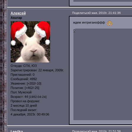
Алексей
Поделиться
3 мая, 2010г. 21:41:36
Аватар
ждем интриганоффф
0
Откуда:
СПб, ЮЗ
Зарегистрирован
: 22 января, 2009г.
Приглашений:
0
Сообщений:
4992
Уважение:
[+202/-10]
Позитив:
[+462/-25]
Пол:
Мужской
Возраст:
44
[1982-04-24]
Провел на форуме:
2 месяца 10 дней
Последний визит:
4 декабря, 2023г. 00:49:06
Lee4ka
Поделиться
3 мая, 2010г. 21:51:56