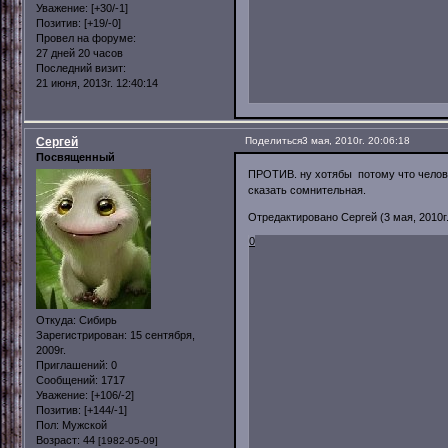
Уважение:
[+30/-1]
Позитив:
[+19/-0]
Провел на форуме:
27 дней 20 часов
Последний визит:
21 июня, 2013г. 12:40:14
Сергей
Поделиться
3 мая, 2010г. 20:06:18
Посвященный
ПРОТИВ. ну хотябы потому что челове
сказать сомнительная.
Отредактировано Сергей (3 мая, 2010г.
0
Откуда:
Сибирь
Зарегистрирован
: 15 сентября,
2009г.
Приглашений:
0
Сообщений:
1717
Уважение:
[+106/-2]
Позитив:
[+144/-1]
Пол:
Мужской
Возраст:
44
[1982-05-09]