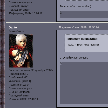
Провел на форуме:
2 часа 39 минут
Толь, я тебя тоже люблю)
Последний визит:
0
15 февраля, 2011г. 15:24:12
Dante
Поделиться
3 мая, 2010г. 19:53:24
Воин Света
sunbeum написал(а):
Толь, я тебя тоже люблю)
о_О пойду застрелюсь
0
Зарегистрирован
: 30 декабря, 2009г.
Приглашений:
0
Сообщений:
651
Уважение:
[+30/-1]
Позитив:
[+19/-0]
Провел на форуме:
27 дней 20 часов
Последний визит:
21 июня, 2013г. 12:40:14