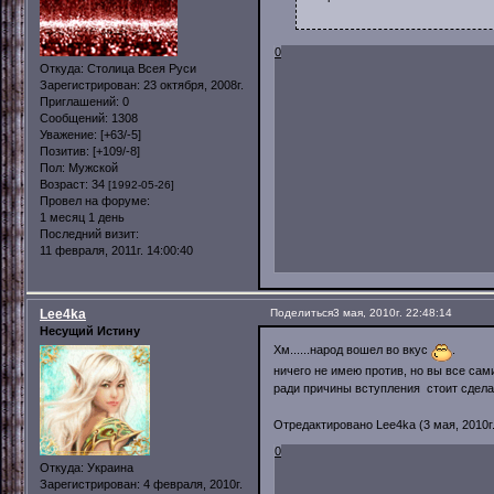
0
Откуда:
Столица Всея Руси
Зарегистрирован
: 23 октября, 2008г.
Приглашений:
0
Сообщений:
1308
Уважение:
[+63/-5]
Позитив:
[+109/-8]
Пол:
Мужской
Возраст:
34
[1992-05-26]
Провел на форуме:
1 месяц 1 день
Последний визит:
11 февраля, 2011г. 14:00:40
Lee4ka
Поделиться
3 мая, 2010г. 22:48:14
Несущий Истину
Хм......народ вошел во вкус
.
ничего не имею против, но вы все сам
ради причины вступления стоит сделат
Отредактировано Lee4ka (3 мая, 2010г.
0
Откуда:
Украина
Зарегистрирован
: 4 февраля, 2010г.