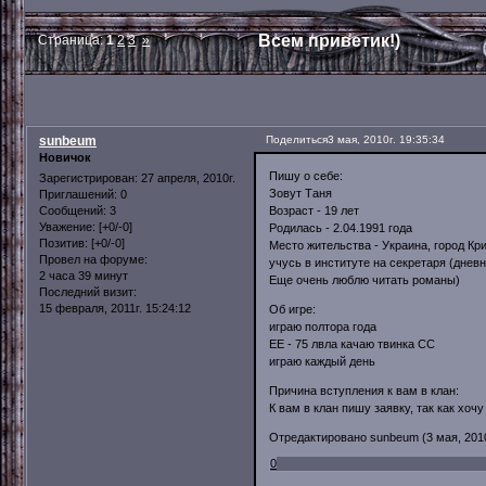
Всем приветик!)
Страница:
1
2
3
»
sunbeum
Поделиться
3 мая, 2010г. 19:35:34
Новичок
Пишу о себе:
Зарегистрирован
: 27 апреля, 2010г.
Зовут Таня
Приглашений:
0
Возраст - 19 лет
Сообщений:
3
Уважение:
[+0/-0]
Родилась - 2.04.1991 года
Позитив:
[+0/-0]
Место жительства - Украина, город Кр
Провел на форуме:
учусь в институте на секретаря (дневн
2 часа 39 минут
Еще очень люблю читать романы)
Последний визит:
15 февраля, 2011г. 15:24:12
Об игре:
играю полтора года
ЕЕ - 75 лвла качаю твинка СС
играю каждый день
Причина вступления к вам в клан:
К вам в клан пишу заявку, так как хо
Отредактировано sunbeum (3 мая, 2010г
0