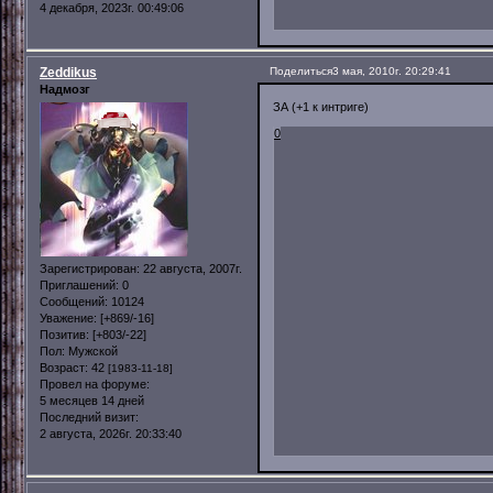
4 декабря, 2023г. 00:49:06
Zeddikus
Поделиться
3 мая, 2010г. 20:29:41
Надмозг
ЗА (+1 к интриге)
0
Зарегистрирован
: 22 августа, 2007г.
Приглашений:
0
Сообщений:
10124
Уважение:
[+869/-16]
Позитив:
[+803/-22]
Пол:
Мужской
Возраст:
42
[1983-11-18]
Провел на форуме:
5 месяцев 14 дней
Последний визит:
2 августа, 2026г. 20:33:40