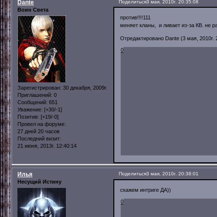
Dante
Поделиться
3 мая, 2010г. 20:35:08
Воин Света
против!!!!111
меняет кланы, и ливает из-за КВ. не 
Отредактировано Dante (3 мая, 2010г. 
0
Зарегистрирован
: 30 декабря, 2009г.
Приглашений:
0
Сообщений:
651
Уважение:
[+30/-1]
Позитив:
[+19/-0]
Провел на форуме:
27 дней 20 часов
Последний визит:
21 июня, 2013г. 12:40:14
Илья
Поделиться
3 мая, 2010г. 20:38:01
Несущий Истину
скажем интриге ДА))
0