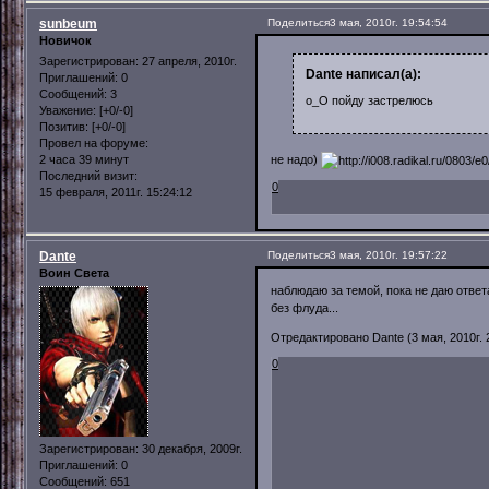
sunbeum
Поделиться
3 мая, 2010г. 19:54:54
Новичок
Зарегистрирован
: 27 апреля, 2010г.
Dante написал(а):
Приглашений:
0
Сообщений:
3
о_О пойду застрелюсь
Уважение:
[+0/-0]
Позитив:
[+0/-0]
Провел на форуме:
2 часа 39 минут
не надо)
Последний визит:
0
15 февраля, 2011г. 15:24:12
Dante
Поделиться
3 мая, 2010г. 19:57:22
Воин Света
наблюдаю за темой, пока не даю ответа
без флуда...
Отредактировано Dante (3 мая, 2010г. 
0
Зарегистрирован
: 30 декабря, 2009г.
Приглашений:
0
Сообщений:
651