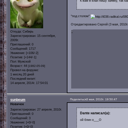
К вам в клан пишу заявку, так 
"под столом"
Отредактировано Сергей (3 мая, 2010г.
0
Откуда:
Сибирь
Зарегистрирован
: 15 сентября,
2009г.
Приглашений:
0
Сообщений:
1717
Уважение:
[+106/-2]
Позитив:
[+144/-1]
Пол:
Мужской
Возраст:
44
[1982-05-09]
Провел на форуме:
1 месяц 20 дней
Последний визит:
14 апреля, 2014г. 17:54:01
sunbeum
Поделиться
3 мая, 2010г. 19:50:47
Новичок
Зарегистрирован
: 27 апреля, 2010г.
Dante написал(а):
Приглашений:
0
Сообщений:
3
ой блин о___О
Уважение:
[+0/-0]
Позитив:
[+0/-0]