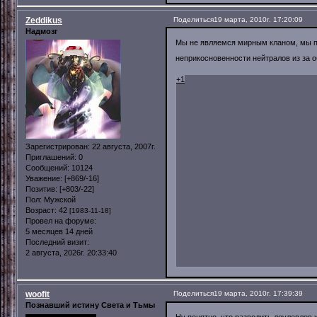
Zeddikus
Поделиться
19 марта, 2010г. 17:20:09
Надмозг
Мы не являемся мирным кланом, мы 
неприкосновенности нейтралов из за 
+1
Зарегистрирован
: 22 августа, 2007г.
Приглашений:
0
Сообщений:
10124
Уважение:
[+869/-16]
Позитив:
[+803/-22]
Пол:
Мужской
Возраст:
42
[1983-11-18]
Провел на форуме:
5 месяцев 14 дней
Последний визит:
2 августа, 2026г. 20:33:40
woofit
Поделиться
19 марта, 2010г. 17:39:39
Познавший истину Света и Тьмы
Ну понятно, что разводить лоулевлов 