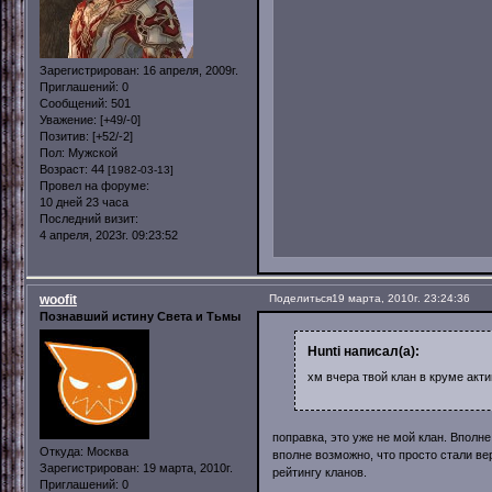
Зарегистрирован
: 16 апреля, 2009г.
Приглашений:
0
Сообщений:
501
Уважение:
[+49/-0]
Позитив:
[+52/-2]
Пол:
Мужской
Возраст:
44
[1982-03-13]
Провел на форуме:
10 дней 23 часа
Последний визит:
4 апреля, 2023г. 09:23:52
woofit
Поделиться
19 марта, 2010г. 23:24:36
Познавший истину Света и Тьмы
Hunti написал(а):
хм вчера твой клан в круме акт
поправка, это уже не мой клан. Вполн
Откуда:
Москва
вполне возможно, что просто стали ве
Зарегистрирован
: 19 марта, 2010г.
рейтингу кланов.
Приглашений:
0