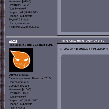
Уважение:
[+49/-0]
Позитив:
[+52/-2]
Пол:
Мужской
Возраст:
44
[1982-03-13]
Провел на форуме:
10 дней 23 часа
Последний визит:
4 апреля, 2023г. 09:23:52
woofit
Поделиться
19 марта, 2010г. 20:24:52
Познавший истину Света и Тьмы
К томатам?! В смысле к помидорам? 
0
Откуда:
Москва
Зарегистрирован
: 19 марта, 2010г.
Приглашений:
0
Сообщений:
236
Уважение:
[+13/-0]
Позитив:
[+11/-0]
Пол:
Мужской
Возраст:
43
[1982-12-27]
Провел на форуме:
4 дня 8 часов