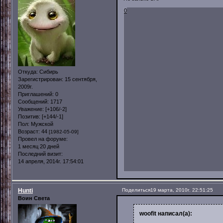
0
Откуда:
Сибирь
Зарегистрирован
: 15 сентября,
2009г.
Приглашений:
0
Сообщений:
1717
Уважение:
[+106/-2]
Позитив:
[+144/-1]
Пол:
Мужской
Возраст:
44
[1982-05-09]
Провел на форуме:
1 месяц 20 дней
Последний визит:
14 апреля, 2014г. 17:54:01
Hunti
Поделиться
19 марта, 2010г. 22:51:25
Воин Света
woofit написал(а):