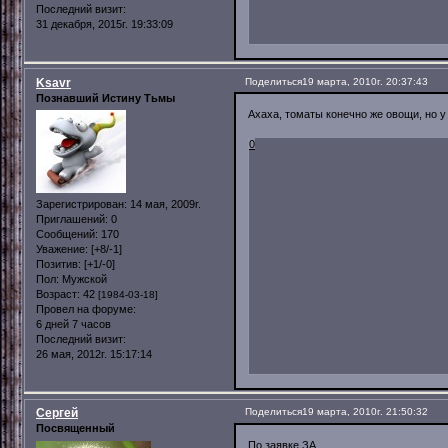
Последний визит:
31 декабря, 2015г. 19:33:09
Ksavr
Поделиться
19 марта, 2010г. 20:37:43
Познавший Истину Тьмы
Ахаха, томаты конечно же овощи, но 
0
Зарегистрирован
: 14 мая, 2009г.
Приглашений:
0
Сообщений:
170
Уважение:
[+8/-1]
Позитив:
[+1/-0]
Пол:
Мужской
Возраст:
42
[1984-03-18]
Провел на форуме:
6 дней 7 часов
Последний визит:
26 мая, 2012г. 15:17:14
Сергей
Поделиться
19 марта, 2010г. 21:50:32
Посвященный
По заявке ЗА.