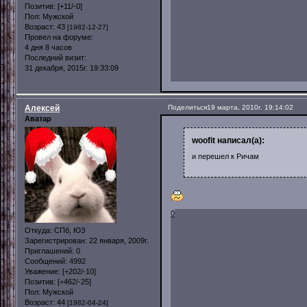
Позитив:
[+11/-0]
Пол:
Мужской
Возраст:
43
[1982-12-27]
Провел на форуме:
4 дня 8 часов
Последний визит:
31 декабря, 2015г. 19:33:09
Алексей
Поделиться
19 марта, 2010г. 19:14:02
Аватар
woofit написал(а):
и перешел к Ричам
0
Откуда:
СПб, ЮЗ
Зарегистрирован
: 22 января, 2009г.
Приглашений:
0
Сообщений:
4992
Уважение:
[+202/-10]
Позитив:
[+462/-25]
Пол:
Мужской
Возраст:
44
[1982-04-24]