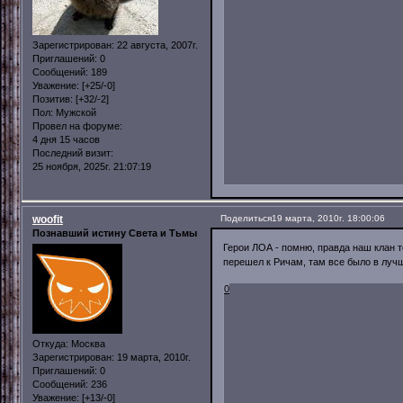
Зарегистрирован
: 22 августа, 2007г.
Приглашений:
0
Сообщений:
189
Уважение:
[+25/-0]
Позитив:
[+32/-2]
Пол:
Мужской
Провел на форуме:
4 дня 15 часов
Последний визит:
25 ноября, 2025г. 21:07:19
woofit
Поделиться
19 марта, 2010г. 18:00:06
Познавший истину Света и Тьмы
Герои ЛОА - помню, правда наш клан т
перешел к Ричам, там все было в луч
0
Откуда:
Москва
Зарегистрирован
: 19 марта, 2010г.
Приглашений:
0
Сообщений:
236
Уважение:
[+13/-0]