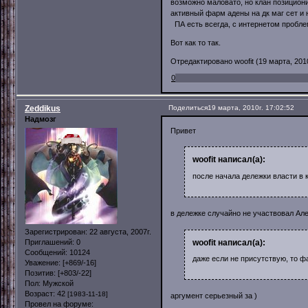
возможно маловато, но клан позициони
активный фарм адены на дк маг сет и 
ПА есть всегда, с интернетом пробле
Вот как то так.
Отредактировано woofit (19 марта, 2010
0
Zeddikus
Поделиться
19 марта, 2010г. 17:02:52
Надмозг
Привет
woofit написал(а):
после начала дележки власти в 
в дележке случайно не участвовал Ал
Зарегистрирован
: 22 августа, 2007г.
woofit написал(а):
Приглашений:
0
Сообщений:
10124
даже если не присутствую, то ф
Уважение:
[+869/-16]
Позитив:
[+803/-22]
Пол:
Мужской
Возраст:
42
[1983-11-18]
аргумент серьезный за )
Провел на форуме: