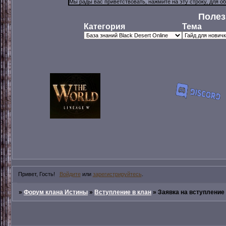
Полез
Категория
Тема
Привет, Гость!
Войдите
или
зарегистрируйтесь
.
»
Форум клана Истины
»
Вступление в клан
»
Заявка на вступление