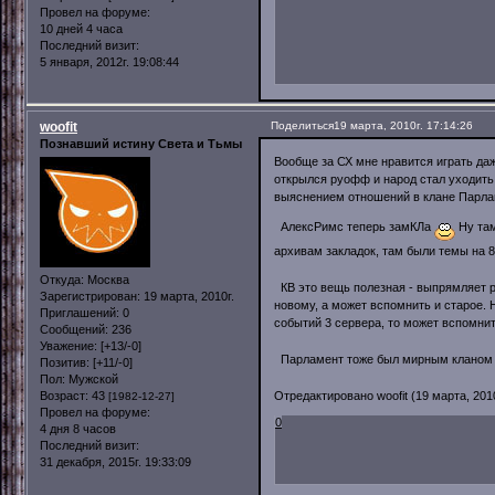
Провел на форуме:
10 дней 4 часа
Последний визит:
5 января, 2012г. 19:08:44
woofit
Поделиться
19 марта, 2010г. 17:14:26
Познавший истину Света и Тьмы
Вообще за СХ мне нравится играть даж
открылся руофф и народ стал уходить
выяснением отношений в клане Парлам
АлексРимс теперь замКЛа
Ну там
архивам закладок, там были темы на 
Откуда:
Москва
КВ это вещь полезная - выпрямляет ру
Зарегистрирован
: 19 марта, 2010г.
новому, а может вспомнить и старое. 
Приглашений:
0
событий 3 сервера, то может вспомни
Сообщений:
236
Уважение:
[+13/-0]
Парламент тоже был мирным кланом т
Позитив:
[+11/-0]
Пол:
Мужской
Возраст:
43
Отредактировано woofit (19 марта, 2010
[1982-12-27]
Провел на форуме:
0
4 дня 8 часов
Последний визит:
31 декабря, 2015г. 19:33:09