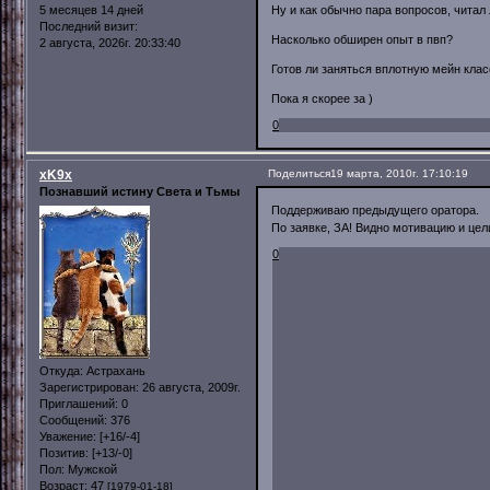
5 месяцев 14 дней
Ну и как обычно пара вопросов, читал 
Последний визит:
Насколько обширен опыт в пвп?
2 августа, 2026г. 20:33:40
Готов ли заняться вплотную мейн класс
Пока я скорее за )
0
xK9x
Поделиться
19 марта, 2010г. 17:10:19
Познавший истину Света и Тьмы
Поддерживаю предыдущего оратора.
По заявке, ЗА! Видно мотивацию и цел
0
Откуда:
Астрахань
Зарегистрирован
: 26 августа, 2009г.
Приглашений:
0
Сообщений:
376
Уважение:
[+16/-4]
Позитив:
[+13/-0]
Пол:
Мужской
Возраст:
47
[1979-01-18]