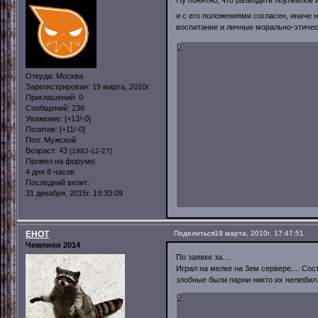
и с его положениями согласен, иначе н
воспитание и личные морально-этич
0
Откуда:
Москва
Зарегистрирован
: 19 марта, 2010г.
Приглашений:
0
Сообщений:
236
Уважение:
[+13/-0]
Позитив:
[+11/-0]
Пол:
Мужской
Возраст:
43
[1982-12-27]
Провел на форуме:
4 дня 8 часов
Последний визит:
31 декабря, 2015г. 19:33:09
EHOT
Поделиться
19 марта, 2010г. 17:47:51
Чемпион 2014
По заявке за....
Играл на мелке на 3ем сервере.... Сост
злобные были парни никто их нелюбил.
0