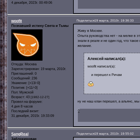
4 декабря, 2023г. 00:49:06
woofit
Поделиться
19 марта, 2010г. 19:36:33
Познавший истину Света и Тьмы
Живу в Москве.
Опыта руководства нет - на мелке в э
знали в реале и не один год, что так
желание.
Алексей написал(а):
Откуда:
Москва
woofit написал(а):
Зарегистрирован
: 19 марта, 2010г.
Приглашений:
0
и перешел к Ричам
Сообщений:
236
Уважение:
[+13/-0]
Позитив:
[+11/-0]
Пол:
Мужской
Возраст:
43
[1982-12-27]
ну не наш клан перешел, а альянс, мы
Провел на форуме:
4 дня 8 часов
0
Последний визит:
31 декабря, 2015г. 19:33:09
SangReal
Поделиться
19 марта, 2010г. 19:55:02
Заблокирован