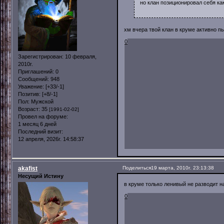
но клан позиционировал себя ка
хм вчера твой клан в круме активно п
0
Зарегистрирован
: 10 февраля,
2010г.
Приглашений:
0
Сообщений:
948
Уважение:
[+33/-1]
Позитив:
[+8/-1]
Пол:
Мужской
Возраст:
35
[1991-02-02]
Провел на форуме:
1 месяц 6 дней
Последний визит:
12 апреля, 2026г. 14:58:37
akafist
Поделиться
19 марта, 2010г. 23:13:38
Несущий Истину
в круме только ленивый не разводит на
0