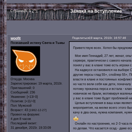
Заявка на вступление
Страница:
1
2
»
woofit
Поделиться
19 марта, 2010г. 16:57:46
Познавший истину Света и Тьмы
Приветствую всех. Хотел бы предложи
Мое имя Геннадий, 27 лет, женат, опы
сервере, практически с самого начала 
понял у вас в клане тоже есть игроки с
На кадмусе остановился на выборе СХ, 
другие персы глад 55+, спойлер 55+, 
Откуда:
Москва
власти в клане и постоянных конфликт
Зарегистрирован
: 19 марта, 2010г.
но часто вели себя как дети, поначал
Приглашений:
0
потому прокачка перса и встала - клан
Сообщений:
236
новичков не брали, мотивируя малень
Уважение:
[+13/-0]
у вас в клане тоже будет проблемой н
Позитив:
[+11/-0]
Целью вступления в ваш клан являетс
Пол:
Мужской
мероприятия, на мелке всего этого бы
Возраст:
43
[1982-12-27]
качу в два окна, нужна компания, ну
Провел на форуме:
4 дня 8 часов
Последний визит:
Онлайн по настроению, но 2-3 часа п
31 декабря, 2015г. 19:33:09
по делам. Что касается осад - даже е