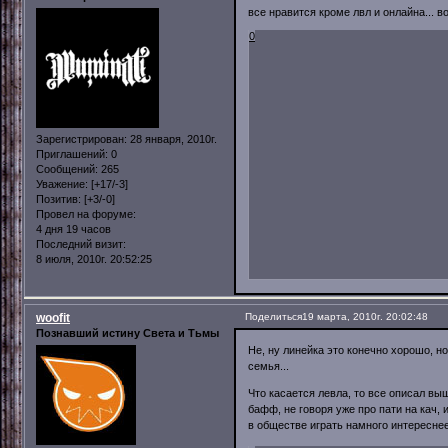
все нравится кроме лвл и онлайна... 
0
Зарегистрирован
: 28 января, 2010г.
Приглашений:
0
Сообщений:
265
Уважение:
[+17/-3]
Позитив:
[+3/-0]
Провел на форуме:
4 дня 19 часов
Последний визит:
8 июля, 2010г. 20:52:25
woofit
Поделиться
19 марта, 2010г. 20:02:48
Познавший истину Света и Тьмы
Не, ну линейка это конечно хорошо, но
семья...
Что касается левла, то все описал выш
бафф, не говоря уже про пати на кач, 
в обществе играть намного интересне