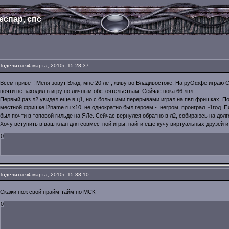
еспар, спс
Поделиться
4 марта, 2010г. 15:28:37
Всем привет! Меня зовут Влад, мне 20 лет, живу во Владивостоке. На руОффе играю С
почти не заходил в игру по личным обстоятельствам. Сейчас пока 66 лвл.
Первый раз л2 увидел еще в ц1, но с большими перерывами играл на пвп фришках. Поч
местной фришке l2name.ru х10, не однократно был героем - негром, проиграл ~1год. П
был почти в топовой гильде на ЯЛе. Сейчас вернулся обратно в л2, собираюсь на долго
Хочу вступить в ваш клан для совместной игры, найти еще кучу виртуальных друзей и 
0
Поделиться
4 марта, 2010г. 15:38:10
Скажи пож свой прайм-тайм по МСК
0