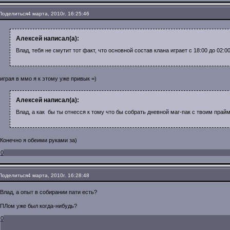
Поделиться
4 марта, 2010г. 16:25:46
Алексей написал(а):
Влад, тебя не смутит тот факт, что основной состав клана играет с 18:00 до 02:0
играя в ммо я к этому уже привык =)
Алексей написал(а):
Влад, а как бы ты отнесся к тому что бы собрать дневной маг-пак с твоим прайм
Конечно я обеими руками за)
0
Поделиться
4 марта, 2010г. 16:28:48
Влад, а опыт в собирании пати есть?
ПЛом уже был когда-нибудь?
0