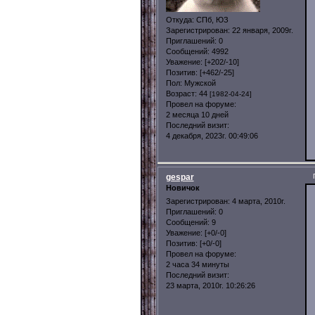
Откуда:
СПб, ЮЗ
Зарегистрирован
: 22 января, 2009г.
Приглашений:
0
Сообщений:
4992
Уважение:
[+202/-10]
Позитив:
[+462/-25]
Пол:
Мужской
Возраст:
44
[1982-04-24]
Провел на форуме:
2 месяца 10 дней
Последний визит:
4 декабря, 2023г. 00:49:06
gespar
Новичок
Зарегистрирован
: 4 марта, 2010г.
Приглашений:
0
Сообщений:
9
Уважение:
[+0/-0]
Позитив:
[+0/-0]
Провел на форуме:
2 часа 34 минуты
Последний визит:
23 марта, 2010г. 10:26:26