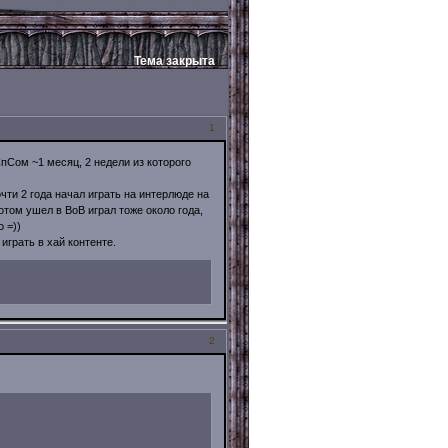
Тема закрыта
1
пСом ~1 месяц, 2 недели из которого
ти 2 года начал играть на интерлюде на
отом ушел в ВоВ играл тоже около года,
 =))
играть в хай контенте.
2