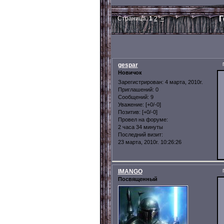
Г
Страница:
1
2
»
gespar
Новичок
Зарегистрирован
: 4 марта, 2010г.
Приглашений:
0
Сообщений:
9
Уважение:
[+0/-0]
Позитив:
[+0/-0]
Провел на форуме:
2 часа 34 минуты
Последний визит:
23 марта, 2010г. 10:26:26
IMANGO
Посвященный