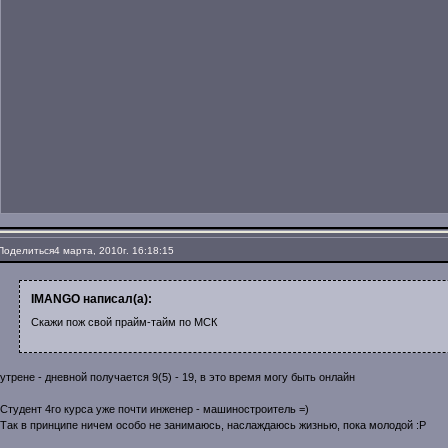
Поделиться
4 марта, 2010г. 16:18:15
IMANGO написал(а):
Скажи пож свой прайм-тайм по МСК
утрене - дневной получается 9(5) - 19, в это время могу быть онлайн
Студент 4го курса уже почти инженер - машиностроитель =)
Так в принципе ничем особо не занимаюсь, наслаждаюсь жизнью, пока молодой :Р