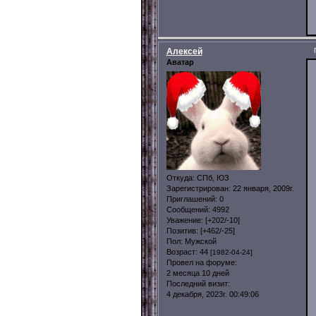
Алексей
Аватар
Откуда:
СПб, ЮЗ
Зарегистрирован
: 22 января, 2009г.
Приглашений:
0
Сообщений:
4992
Уважение:
[+202/-10]
Позитив:
[+462/-25]
Пол:
Мужской
Возраст:
44
[1982-04-24]
Провел на форуме:
2 месяца 10 дней
Последний визит:
4 декабря, 2023г. 00:49:06