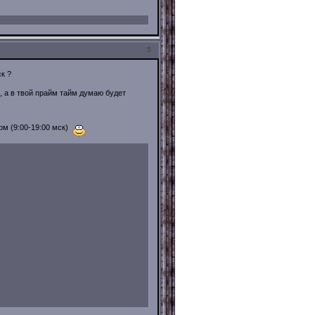
5
к ?
, а в твой прайм тайм думаю будет
ом (9:00-19:00 мск)