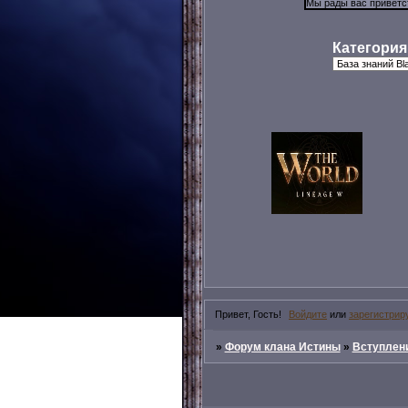
Категория
Привет, Гость!
Войдите
или
зарегистрир
»
Форум клана Истины
»
Вступлени