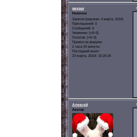
gespar
Новичок
Зарегистрирован
: 4 марта, 2010г.
Приглашений:
0
Сообщений:
9
Уважение:
[+0/-0]
Позитив:
[+0/-0]
Провел на форуме:
2 часа 34 минуты
Последний визит:
23 марта, 2010г. 10:26:26
Алексей
Аватар