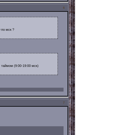
6
0 по мск ?
 таймом (9:00-19:00 мск)
7