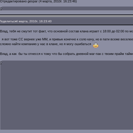
Отредактировано gespar (4 марта, 2010г. 16:23:46)
0
Поделиться
4 марта, 2010г. 16:23:40
Влад, тебя не смутит тот факт, что основной состав клана играет с 18:00 до 02:00 по мс
я вот тоже СС вернее уже ММ, и привык конечно к соло качу, но в пати всеже веселее
сложно найти компанию у нас в клане, но я могу ошибаться
Влад, а как бы ты отнесся к тому что бы собрать дневной маг-пак с твоим прайм тайм
0