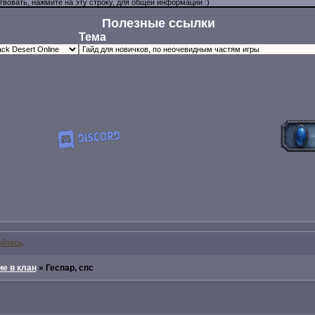
Полезные ссылки
Тема
уйтесь
.
е в клан
»
Геспар, спс