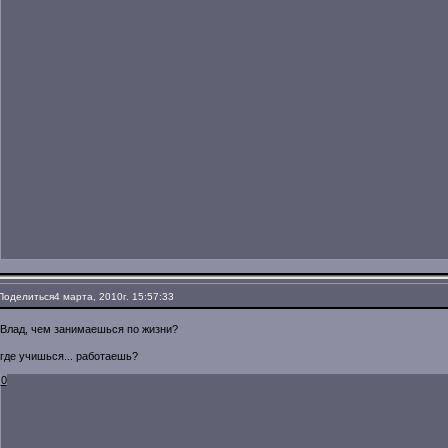
Поделиться
4 марта, 2010г. 15:57:33
Влад, чем занимаешься по жизни?
где учишься... работаешь?
0