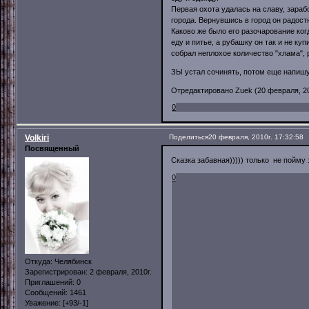
Первая охота удалась на славу, зараб
города. Вернувшись в город он радост
Каково же было его разочарование ког
еду и питье, а рубашку он так и не ку
собрал неплохое количество "хлама", 
ЗЫ устал сочинять, потом еще напишу.
Отредактировано Zuek (20 февраля, 201
0
Volkiri
Поделиться
20 февраля, 2010г. 17:32:58
Посвященный
Сказка забавная))))) только не пойму 
0
Откуда:
Челябинск
Зарегистрирован
: 2 февраля, 2010г.
Приглашений:
0
Сообщений:
1461
Уважение:
[+93/-1]