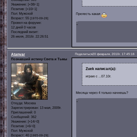
Уважение:
[+38/-1]
Позитив:
[+10/-1]
Пол:
Мужской
Прелесть какая
Возраст:
55
[1970-09-28]
Провел на форуме:
0
12 дней 0 часов
Последний визит:
26 июля, 2016г. 22:26:51
Atanvar
Поделиться
20 февраля, 2010г. 17:45:16
Познавший истину Света и Тьмы
Zuek написал(а):
играю с ...07.10г.
Месяца через 4 только начнешь?
0
Откуда:
Москва
Зарегистрирован
: 13 мая, 2009г.
Приглашений:
0
Сообщений:
362
Уважение:
[+14/-0]
Позитив:
[+6/-0]
Пол:
Мужской
Возраст:
40
[1985-09-29]