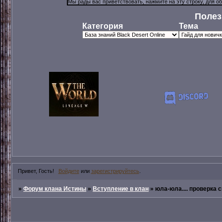
Полез
Категория
Тема
Привет, Гость!
Войдите
или
зарегистрируйтесь
.
»
Форум клана Истины
»
Вступление в клан
»
юла-юла.... проверка 