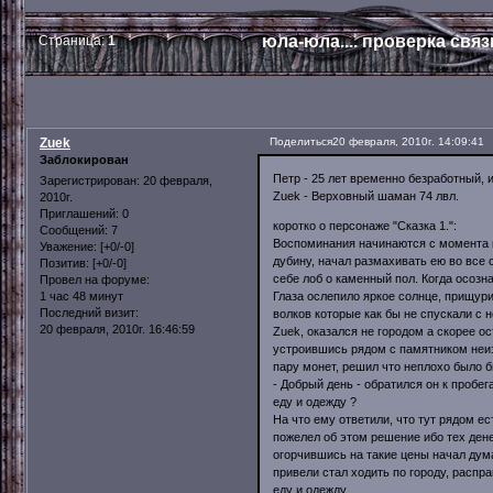
юла-юла.... проверка связ
Страница:
1
Zuek
Поделиться
20 февраля, 2010г. 14:09:41
Заблокирован
Петр - 25 лет временно безработный, иг
Зарегистрирован
: 20 февраля,
Zuek - Верховный шаман 74 лвл.
2010г.
Приглашений:
0
коротко о персонаже "Сказка 1.":
Сообщений:
7
Воспоминания начинаются с момента к
Уважение:
[+0/-0]
дубину, начал размахивать ею во все 
Позитив:
[+0/-0]
себе лоб о каменный пол. Когда осозн
Провел на форуме:
Глаза ослепило яркое солнце, прищур
1 час 48 минут
Последний визит:
волков которые как бы не спускали с н
20 февраля, 2010г. 16:46:59
Zuek, оказался не городом а скорее ос
устроившись рядом с памятником неи
пару монет, решил что неплохо было б
- Добрый день - обратился он к пробе
еду и одежду ?
На что ему ответили, что тут рядом ес
пожелел об этом решение ибо тех дене
огорчившись на такие цены начал дума
привели стал ходить по городу, распр
еду и одежду.