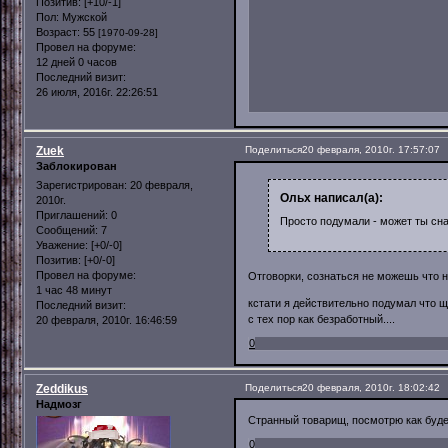
Позитив:
[+10/-1]
Пол:
Мужской
Возраст:
55
[1970-09-28]
Провел на форуме:
12 дней 0 часов
Последний визит:
26 июля, 2016г. 22:26:51
Zuek
Поделиться
20 февраля, 2010г. 17:57:07
Заблокирован
Зарегистрирован
: 20 февраля,
Ольх написал(а):
2010г.
Приглашений:
0
Просто подумали - может ты сн
Сообщений:
7
Уважение:
[+0/-0]
Позитив:
[+0/-0]
Провел на форуме:
Отговорки, сознаться не можешь что н
1 час 48 минут
кстати я действительно подумал что ща
Последний визит:
с тех пор как безработный....
20 февраля, 2010г. 16:46:59
0
Zeddikus
Поделиться
20 февраля, 2010г. 18:02:42
Надмозг
Странный товарищ, посмотрю как буде
0