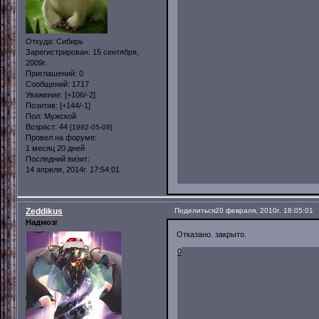
Откуда:
Сибирь
Зарегистрирован
: 15 сентября,
2009г.
Приглашений:
0
Сообщений:
1717
Уважение:
[+106/-2]
Позитив:
[+144/-1]
Пол:
Мужской
Возраст:
44
[1982-05-09]
Провел на форуме:
1 месяц 20 дней
Последний визит:
14 апреля, 2014г. 17:54:01
Zeddikus
Поделиться
20 февраля, 2010г. 18:05:01
Надмозг
Отказано. закрыто.
0