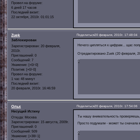
Провел на форуме:
6 дней 17 часов
Последний визит:
22 октября, 2010г. 01:01:15
Zuek
Поделиться
20 февраля, 2010г. 17:48:04
Заблокирован
Нечего ципляться к цифрам... щас поп
Зарегистрирован
: 20 февраля,
2010г.
Отредактировано Zuek (20 февраля, 201
Приглашений:
0
Сообщений:
7
0
Уважение:
[+0/-0]
Позитив:
[+0/-0]
Провел на форуме:
1 час 48 минут
Последний визит:
20 февраля, 2010г. 16:46:59
Ольх
Поделиться
20 февраля, 2010г. 17:54:06
Несущий Истину
Ты нашу внимательность проверяешь, 
Откуда:
Москва
Зарегистрирован
: 15 августа, 2009г.
Просто подумали - может ты сначала
Приглашений:
0
Сообщений:
509
0
Уважение:
[+38/-1]