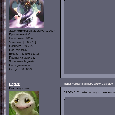
Зарегистрирован
: 22 августа, 2007г.
Приглашений:
0
Сообщений:
10124
Уважение:
[+869/-16]
Позитив:
[+803/-22]
Пол:
Мужской
Возраст:
42
[1983-11-18]
Провел на форуме:
5 месяцев 14 дней
Последний визит:
Сегодня 00:56:23
Сергей
Поделиться
20 февраля, 2010г. 18:03:00
Посвященный
ПРОТИВ. Хотябы потому что как таково
0