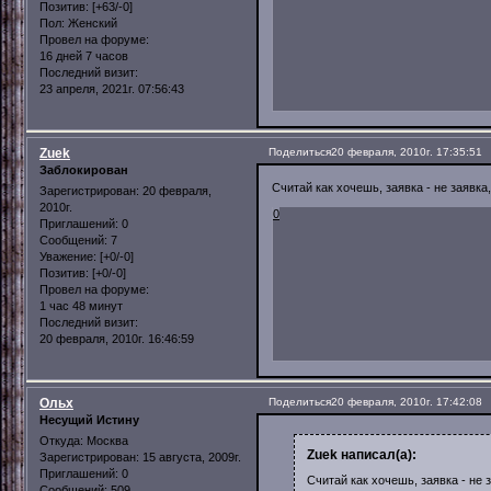
Позитив:
[+63/-0]
Пол:
Женский
Провел на форуме:
16 дней 7 часов
Последний визит:
23 апреля, 2021г. 07:56:43
Zuek
Поделиться
20 февраля, 2010г. 17:35:51
Заблокирован
Считай как хочешь, заявка - не заявка
Зарегистрирован
: 20 февраля,
2010г.
0
Приглашений:
0
Сообщений:
7
Уважение:
[+0/-0]
Позитив:
[+0/-0]
Провел на форуме:
1 час 48 минут
Последний визит:
20 февраля, 2010г. 16:46:59
Ольх
Поделиться
20 февраля, 2010г. 17:42:08
Несущий Истину
Откуда:
Москва
Zuek написал(а):
Зарегистрирован
: 15 августа, 2009г.
Приглашений:
0
Считай как хочешь, заявка - не 
Сообщений:
509