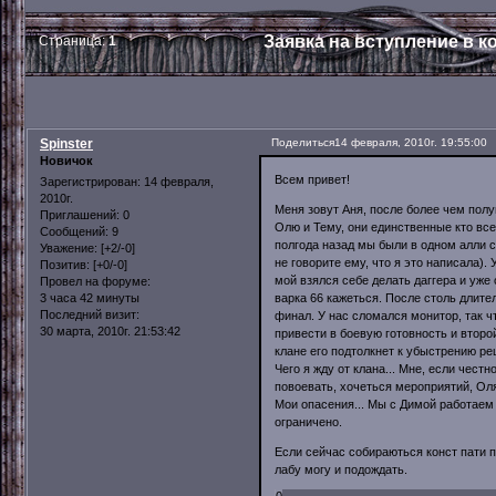
Заявка на вступление в к
Страница:
1
Spinster
Поделиться
14 февраля, 2010г. 19:55:00
Новичок
Всем привет!
Зарегистрирован
: 14 февраля,
2010г.
Меня зовут Аня, после более чем полу
Приглашений:
0
Олю и Тему, они единственные кто все
Сообщений:
9
полгода назад мы были в одном алли с 
Уважение:
[+2/-0]
не говорите ему, что я это написала)
Позитив:
[+0/-0]
мой взялся себе делать даггера и уже 
Провел на форуме:
варка 66 кажеться. После столь длител
3 часа 42 минуты
Последний визит:
финал. У нас сломался монитор, так ч
30 марта, 2010г. 21:53:42
привести в боевую готовность и втор
клане его подтолкнет к убыстрению ре
Чего я жду от клана... Мне, если честн
повоевать, хочеться мероприятий, Оля 
Мои опасения... Мы с Димой работаем 
ограничено.
Если сейчас собираються конст пати п
лабу могу и подождать.
0