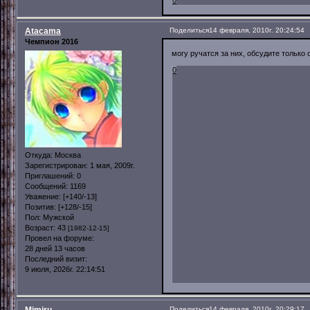
Atacama
Поделиться
14 февраля, 2010г. 20:24:54
Чемпион 2016
могу ручатся за них, обсудите только 
0
Откуда:
Москва
Зарегистрирован
: 1 мая, 2009г.
Приглашений:
0
Сообщений:
1169
Уважение:
[+140/-13]
Позитив:
[+128/-15]
Пол:
Мужской
Возраст:
43
[1982-12-15]
Провел на форуме:
28 дней 13 часов
Последний визит:
9 июля, 2026г. 22:14:51
Mimiru
Поделиться
14 февраля, 2010г. 20:29:17