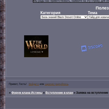
Полез
Категория
Тема
Привет, Гость!
Войдите
или
зарегистрируйтесь
.
»
Форум клана Истины
»
Вступление в клан
»
Заявка на вступление 