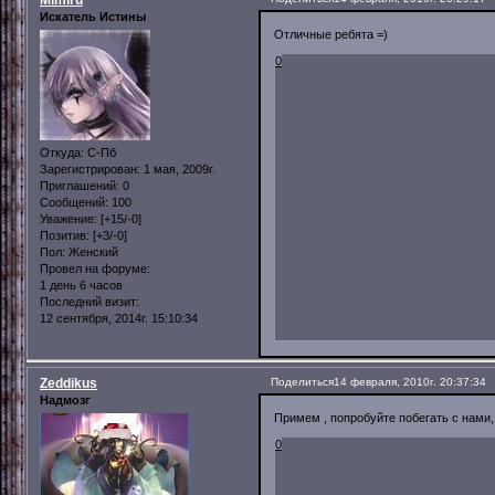
Искатель Истины
Отличные ребята =)
0
Откуда:
С-Пб
Зарегистрирован
: 1 мая, 2009г.
Приглашений:
0
Сообщений:
100
Уважение:
[+15/-0]
Позитив:
[+3/-0]
Пол:
Женский
Провел на форуме:
1 день 6 часов
Последний визит:
12 сентября, 2014г. 15:10:34
Zeddikus
Поделиться
14 февраля, 2010г. 20:37:34
Надмозг
Примем , попробуйте побегать с нами,
0