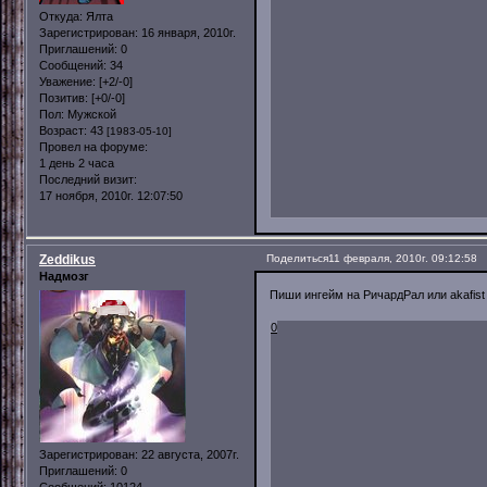
Откуда:
Ялта
Зарегистрирован
: 16 января, 2010г.
Приглашений:
0
Сообщений:
34
Уважение:
[+2/-0]
Позитив:
[+0/-0]
Пол:
Мужской
Возраст:
43
[1983-05-10]
Провел на форуме:
1 день 2 часа
Последний визит:
17 ноября, 2010г. 12:07:50
Zeddikus
Поделиться
11 февраля, 2010г. 09:12:58
Надмозг
Пиши ингейм на РичардРал или akafist
0
Зарегистрирован
: 22 августа, 2007г.
Приглашений:
0
Сообщений:
10124