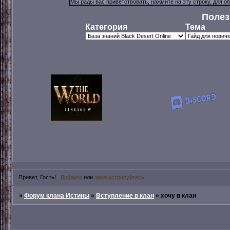
Полез
Категория
Тема
Привет, Гость!
Войдите
или
зарегистрируйтесь
.
»
Форум клана Истины
»
Вступление в клан
»
хочу в клан