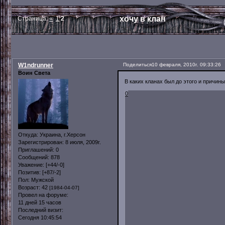
хочу в клан
Страница:
«
1
2
W1ndrunner
Поделиться
10 февраля, 2010г. 09:33:26
Воин Света
В каких кланах был до этого и причины
0
Откуда:
Украина, г.Херсон
Зарегистрирован
: 8 июля, 2009г.
Приглашений:
0
Сообщений:
878
Уважение:
[+44/-0]
Позитив:
[+87/-2]
Пол:
Мужской
Возраст:
42
[1984-04-07]
Провел на форуме:
11 дней 15 часов
Последний визит:
Сегодня 10:45:54