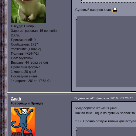
Суровый наверно клан
0
Откуда:
Сибирь
Зарегистрирован
: 15 сентября,
2009г.
Приглашений:
0
Сообщений:
1717
Уважение:
[+106/-2]
Позитив:
[+144/-1]
Пол:
Мужской
Возраст:
44
[1982-05-09]
Провел на форуме:
1 месяц 20 дней
Последний визит:
14 апреля, 2014г. 17:54:01
Zagrh
Поделиться
11 февраля, 2010г. 03:20:43
Говорящий Правду
>>ну берите же меня уже!
Как по мне - одна из лучших заявок за
З.Ы. Срочно создаю твинка для вступ
0