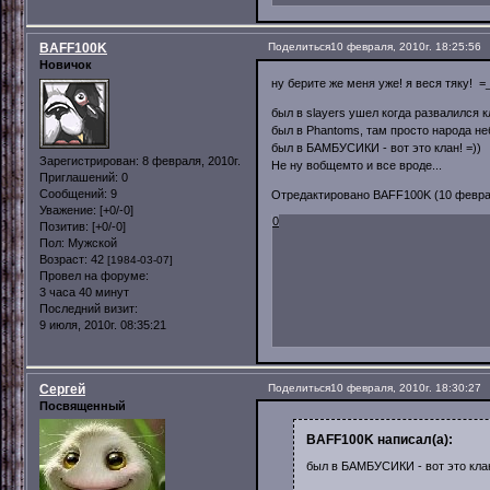
BAFF100K
Поделиться
10 февраля, 2010г. 18:25:56
Новичок
ну берите же меня уже! я веся тяку! =_
был в slayers ушел когда развалился к
был в Phantoms, там просто народа неб
был в БАМБУСИКИ - вот это клан! =))
Зарегистрирован
: 8 февраля, 2010г.
Не ну вобщемто и все вроде...
Приглашений:
0
Сообщений:
9
Отредактировано BAFF100K (10 февраля
Уважение:
[+0/-0]
0
Позитив:
[+0/-0]
Пол:
Мужской
Возраст:
42
[1984-03-07]
Провел на форуме:
3 часа 40 минут
Последний визит:
9 июля, 2010г. 08:35:21
Сергей
Поделиться
10 февраля, 2010г. 18:30:27
Посвященный
BAFF100K написал(а):
был в БАМБУСИКИ - вот это клан