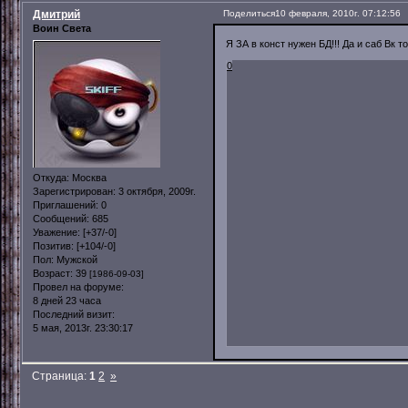
Дмитрий
Поделиться
10 февраля, 2010г. 07:12:56
Воин Света
Я ЗА в конст нужен БД!!! Да и саб Вк то
0
Откуда:
Москва
Зарегистрирован
: 3 октября, 2009г.
Приглашений:
0
Сообщений:
685
Уважение:
[+37/-0]
Позитив:
[+104/-0]
Пол:
Мужской
Возраст:
39
[1986-09-03]
Провел на форуме:
8 дней 23 часа
Последний визит:
5 мая, 2013г. 23:30:17
Страница:
1
2
»