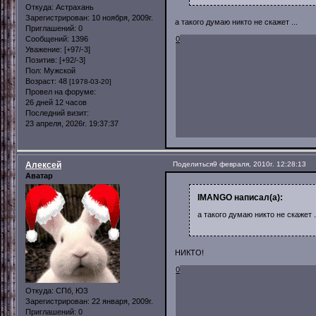
Откуда:
Астрахань
Зарегистрирован
: 10 ноября, 2009г.
а такого думаю никто не скажет ...
Приглашений:
0
Сообщений:
1396
0
Уважение:
[+97/-3]
Позитив:
[+92/-3]
Пол:
Мужской
Возраст:
48
[1978-03-20]
Провел на форуме:
26 дней 12 часов
Последний визит:
23 апреля, 2026г. 19:37:37
Алексей
Поделиться
9 февраля, 2010г. 12:28:13
Аватар
IMANGO написал(а):
а такого думаю никто не скажет .
НИКТО!
0
Откуда:
СПб, ЮЗ
Зарегистрирован
: 22 января, 2009г.
Приглашений:
0