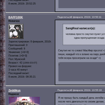
Последний визит:
8 июля, 2010г. 20:52:25
BAFF100K
Поделиться
9 февраля, 2010г. 10:50:11
Новичок
SangReal написал(а):
человка просто смутил пункт уст
одна пропущенная осада - п
Зарегистрирован
: 8 февраля, 2010г.
Приглашений:
0
Сообщений:
9
Смутил не то слово! МасФир прсото! =
Уважение:
[+0/-0]
пиши, каждый что к влане на пару дне
Позитив:
[+0/-0]
тебя всера просиграли на осаде" =)
Пол:
Мужской
Возраст:
42
[1984-03-07]
0
Провел на форуме:
3 часа 40 минут
Последний визит:
9 июля, 2010г. 08:35:21
Zeddikus
Поделиться
9 февраля, 2010г. 10:55:18
Надмозг
Я не прошу быть каждый день ингейм и
после чего двигаться по своим делам,