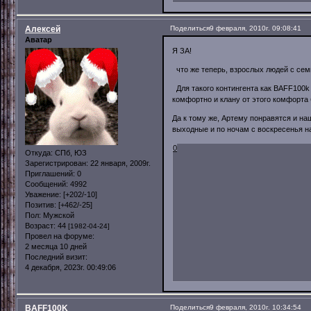
Алексей
Поделиться
9 февраля, 2010г. 09:08:41
Аватар
Я ЗА!
что же теперь, взрослых людей с се
Для такого контингента как BAFF100k 
комфортно и клану от этого комфорта 
Да к тому же, Артему понравятся и на
выходные и по ночам с воскресенья 
0
Откуда:
СПб, ЮЗ
Зарегистрирован
: 22 января, 2009г.
Приглашений:
0
Сообщений:
4992
Уважение:
[+202/-10]
Позитив:
[+462/-25]
Пол:
Мужской
Возраст:
44
[1982-04-24]
Провел на форуме:
2 месяца 10 дней
Последний визит:
4 декабря, 2023г. 00:49:06
BAFF100K
Поделиться
9 февраля, 2010г. 10:34:54