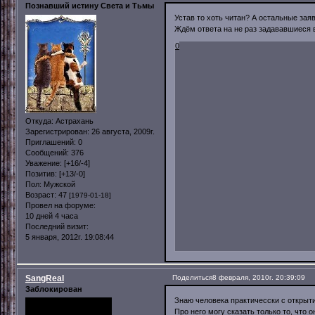
Познавший истину Света и Тьмы
Устав то хоть читан? А остальные заяв
Ждём ответа на не раз задававшиеся 
0
Откуда:
Астрахань
Зарегистрирован
: 26 августа, 2009г.
Приглашений:
0
Сообщений:
376
Уважение:
[+16/-4]
Позитив:
[+13/-0]
Пол:
Мужской
Возраст:
47
[1979-01-18]
Провел на форуме:
10 дней 4 часа
Последний визит:
5 января, 2012г. 19:08:44
SangReal
Поделиться
8 февраля, 2010г. 20:39:09
Заблокирован
Знаю человека практичесски с открыт
Про него могу сказать только то, что