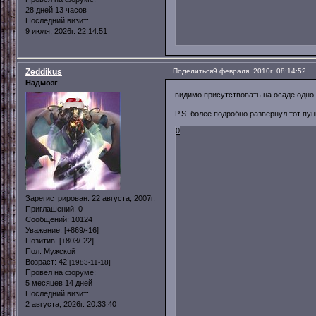
28 дней 13 часов
Последний визит:
9 июля, 2026г. 22:14:51
Zeddikus
Поделиться
9 февраля, 2010г. 08:14:52
Надмозг
видимо присутствовать на осаде одно 
P.S. более подробно развернул тот пун
0
Зарегистрирован
: 22 августа, 2007г.
Приглашений:
0
Сообщений:
10124
Уважение:
[+869/-16]
Позитив:
[+803/-22]
Пол:
Мужской
Возраст:
42
[1983-11-18]
Провел на форуме:
5 месяцев 14 дней
Последний визит:
2 августа, 2026г. 20:33:40