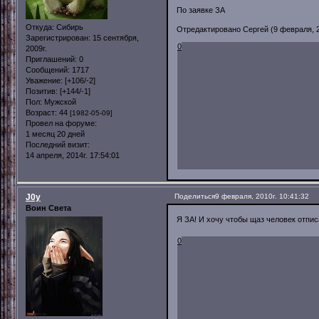
По заявке ЗА
Откуда:
Сибирь
Отредактировано Сергей (9 февраля, 20
Зарегистрирован
: 15 сентября,
0
2009г.
Приглашений:
0
Сообщений:
1717
Уважение:
[+106/-2]
Позитив:
[+144/-1]
Пол:
Мужской
Возраст:
44
[1982-05-09]
Провел на форуме:
1 месяц 20 дней
Последний визит:
14 апреля, 2014г. 17:54:01
J0y
Поделиться
9 февраля, 2010г. 10:41:32
Воин Света
Я ЗА! И хочу чтобы щаз человек отписа
0