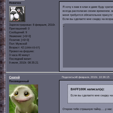
Новичок
Я хочу к вам в клан и даже буду срат
всегда располагаю своим временем. ме
меня требуется обязательное присутст
Если вы сделаете мне скидку на возра
Зарегистрирован
: 8 февраля, 2010г.
0
Приглашений:
0
Сообщений:
9
Уважение:
[+0/-0]
Позитив:
[+0/-0]
Пол:
Мужской
Возраст:
42
[1984-03-07]
Провел на форуме:
3 часа 40 минут
Последний визит:
9 июля, 2010г. 08:35:21
Сергей
Поделиться
9 февраля, 2010г. 10:36:15
Посвященный
BAFF100K написал(а):
Если вы сделаете мне скидку на
Открою тебе страшную тайну......у на