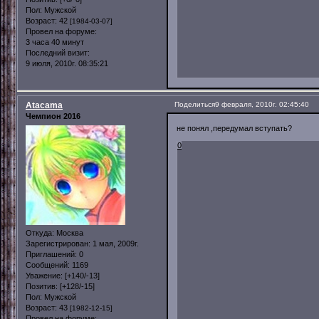
Пол:
Мужской
Возраст:
42
[1984-03-07]
Провел на форуме:
3 часа 40 минут
Последний визит:
9 июля, 2010г. 08:35:21
Atacama
Поделиться
9 февраля, 2010г. 02:45:40
Чемпион 2016
не понял ,передумал вступать?
0
Откуда:
Москва
Зарегистрирован
: 1 мая, 2009г.
Приглашений:
0
Сообщений:
1169
Уважение:
[+140/-13]
Позитив:
[+128/-15]
Пол:
Мужской
Возраст:
43
[1982-12-15]
Провел на форуме: