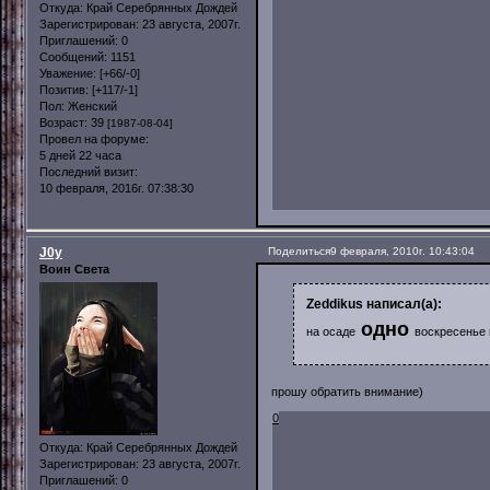
Откуда:
Край Серебрянных Дождей
Зарегистрирован
: 23 августа, 2007г.
Приглашений:
0
Сообщений:
1151
Уважение:
[+66/-0]
Позитив:
[+117/-1]
Пол:
Женский
Возраст:
39
[1987-08-04]
Провел на форуме:
5 дней 22 часа
Последний визит:
10 февраля, 2016г. 07:38:30
J0y
Поделиться
9 февраля, 2010г. 10:43:04
Воин Света
Zeddikus написал(а):
одно
на осаде
воскресенье
прошу обратить внимание)
0
Откуда:
Край Серебрянных Дождей
Зарегистрирован
: 23 августа, 2007г.
Приглашений:
0