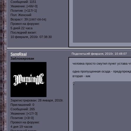
Сообщений:
1151
Уважение:
[+66/-0]
Позитив:
[+117/-1]
Пол:
Женский
Возраст:
39
[1987-08-04]
Провел на форуме:
5 дней 22 часа
Последний визит:
10 февраля, 2016г. 07:38:30
SangReal
Поделиться
9 февраля, 2010г. 10:48:07
Заблокирован
человка просто смутил пункт устава чт
одна пропущенная осада - предупреж
вторая - кик
0
Зарегистрирован
: 28 января, 2010г.
Приглашений:
0
Сообщений:
265
Уважение:
[+17/-3]
Позитив:
[+3/-0]
Провел на форуме:
4 дня 19 часов