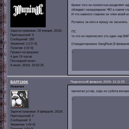
Кроме того он полностью разделяет ид
обладает назаурядным ЧЮ а самое гл
И что намного главнее он член моей и
Ручаюсь за него и прошу не засыпать
Зарегистрирован
: 28 января, 2010г.
ПС
Приглашений:
0
то что он перечислел это один чар BA
Сообщений:
265
Уважение:
[+17/-3]
Отредактировано SangReal (8 февраля, 
Позитив:
[+3/-0]
0
Провел на форуме:
4 дня 19 часов
Последний визит:
8 июля, 2010г. 20:52:25
BAFF100K
Поделиться
8 февраля, 2010г. 21:11:53
Новичок
прочитал устав, сорь но субота воскре
0
Зарегистрирован
: 8 февраля, 2010г.
Приглашений:
0
Сообщений:
9
Уважение:
[+0/-0]
Позитив:
[+0/-0]