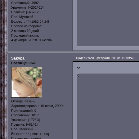
Сообщений:
4992
Уважение:
[+202/-10]
Позитив:
[+462/-25]
Пол:
Мужской
Возраст:
44
[1982-04-24]
Провел на форуме:
2 месяца 10 дней
Последний визит:
4 декабря, 2023г. 00:49:06
Sakypa
Поделиться
9 февраля, 2010г. 19:09:43
Посвященный
за
0
Откуда:
Казань
Зарегистрирован
: 16 июня, 2009г.
Приглашений:
0
Сообщений:
1817
Уважение:
[+72/-3]
Позитив:
[+61/-1]
Пол:
Женский
Возраст:
44
[1981-12-05]
Провел на форуме: