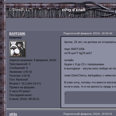
хочу в клан
Страница:
1
2
»
BAFF100K
Поделиться
8 февраля, 2010г. 19:34:44
Новичок
Артем, 25 лет, на артема не отзываюсь
перс BAFF100k
пп78 ше77 бд76 вк57
онлайн
Зарегистрирован
: 8 февраля, 2010г.
Приглашений:
0
будни с 8 до 23 с перерывами
Сообщений:
9
в выходные - загулы могу вобще не п
Уважение:
[+0/-0]
знаю DarkCherry, darkgalaxy с ними вс
Позитив:
[+0/-0]
Пол:
Мужской
В клан хочу, потому что вместе веселе
Возраст:
42
[1984-03-07]
если в игре, то и на крепость приду и н
Провел на форуме:
3 часа 40 минут
0
Последний визит:
9 июля, 2010г. 08:35:21
xK9x
Поделиться
8 февраля, 2010г. 19:53:51