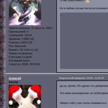
то мы сработаемся.
Но в любом случае после вступления к
0
Зарегистрирован
: 22 августа, 2007г.
Приглашений:
0
Сообщений:
10124
Уважение:
[+869/-16]
Позитив:
[+803/-22]
Пол:
Мужской
Возраст:
42
[1983-11-18]
Провел на форуме:
5 месяцев 14 дней
Последний визит:
2 августа, 2026г. 20:33:40
Алексей
Поделиться
9 февраля, 2010г. 11:02:47
Аватар
да уж, Артём, КЛ сделал это добавлен
Эта мера вынужденная, но необходима
Уверен тебе у нас очень понравиться..