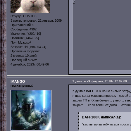
0
Откуда:
СПб, ЮЗ
Зарегистрирован
: 22 января, 2009г.
Приглашений:
0
Сообщений:
4992
Уважение:
[+202/-10]
Позитив:
[+462/-25]
Пол:
Мужской
Возраст:
44
[1982-04-24]
Провел на форуме:
2 месяца 10 дней
Последний визит:
4 декабря, 2023г. 00:49:06
IMANGO
Поделиться
9 февраля, 2010г. 12:09:09
Посвященный
я думаю BAFF100k-ка не сильно затру
я щас когда малыша привезут домой ..
зашел ТП в КХ выбежал ... умер ... вык
закрыт .... если тебя нет дома ... отп
BAFF100K написал(а):
"как мы из-за тебя всера просиг