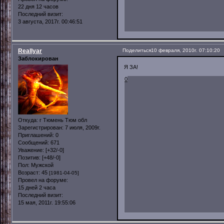
22 дня 12 часов
Последний визит:
3 августа, 2017г. 00:46:51
Reallyar
Поделиться
10 февраля, 2010г. 07:10:20
Заблокирован
Я ЗА!
0
Откуда:
г Тюмень Тюм обл
Зарегистрирован
: 7 июля, 2009г.
Приглашений:
0
Сообщений:
671
Уважение:
[+32/-0]
Позитив:
[+48/-0]
Пол:
Мужской
Возраст:
45
[1981-04-05]
Провел на форуме:
15 дней 2 часа
Последний визит:
15 мая, 2011г. 19:55:06