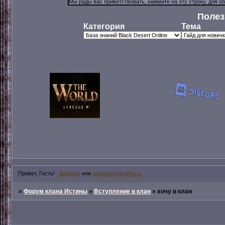
Полез
Категория
Тема
Привет, Гость!
Войдите
или
зарегистрируйтесь
.
»
Форум клана Истины
»
Вступление в клан
»
хочу в клан