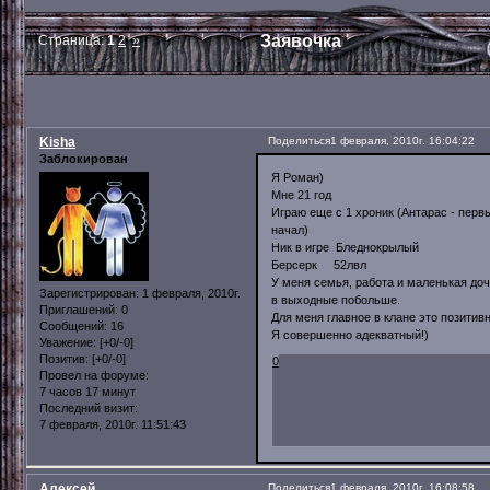
Заявочка
Страница:
1
2
»
Kisha
Поделиться
1 февраля, 2010г. 16:04:22
Заблокирован
Я Роман)
Мне 21 год
Играю еще с 1 хроник (Антарас - перв
начал)
Ник в игре Бледнокрылый
Берсерк 52лвл
У меня семья, работа и маленькая дочк
Зарегистрирован
: 1 февраля, 2010г.
в выходные побольше.
Приглашений:
0
Для меня главное в клане это позитив
Сообщений:
16
Я совершенно адекватный!)
Уважение:
[+0/-0]
Позитив:
[+0/-0]
0
Провел на форуме:
7 часов 17 минут
Последний визит:
7 февраля, 2010г. 11:51:43
Алексей
Поделиться
1 февраля, 2010г. 16:08:58