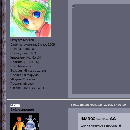
0
Откуда:
Москва
Зарегистрирован
: 1 мая, 2009г.
Приглашений:
0
Сообщений:
1169
Уважение:
[+140/-13]
Позитив:
[+128/-15]
Пол:
Мужской
Возраст:
43
[1982-12-15]
Провел на форуме:
28 дней 13 часов
Последний визит:
9 июля, 2026г. 22:14:51
Kisha
Поделиться
1 февраля, 2010г. 17:07:56
Заблокирован
IMANGO написал(а):
Дочка наерное выросла )))