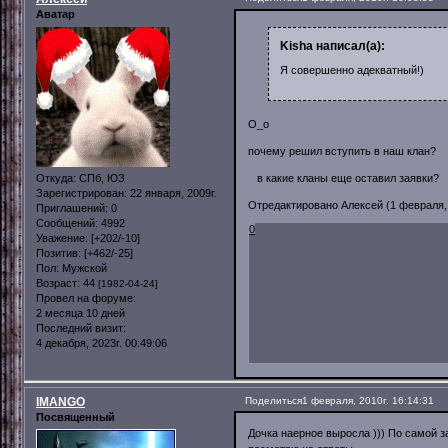
Аватар
Kisha написал(а):
Я совершенно адекватный!)
O_o
почему решил вступить в наш клан?
Откуда:
СПб, ЮЗ
в какие кланы еще оставил заявки?
Зарегистрирован
: 22 января, 2009г.
Отредактировано Алексей (1 февраля, 2
Приглашений:
0
Сообщений:
4992
0
Уважение:
[+202/-10]
Позитив:
[+462/-25]
Пол:
Мужской
Возраст:
44
[1982-04-24]
Провел на форуме:
2 месяца 10 дней
Последний визит:
4 декабря, 2023г. 00:49:06
IMANGO
Поделиться
1 февраля, 2010г. 16:14:31
Посвященный
Дочка наерное выросла ))) По самой зая