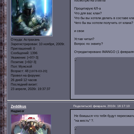
посмотрю на ответы
Процитирую КЛ-а
Что для вас клан?
Что бы вы хотели делать в составе кл
Чего бы вы хотели получить от клана?
и свои
Устав читал?
Откуда:
Астрахань
Вопрос по эквипу?
Зарегистрирован
: 10 ноября, 2009г.
Приглашений:
0
Отредактировано IMANGO (1 февраля, 
Сообщений:
1396
Уважение:
[+97/-3]
0
Позитив:
[+92/-3]
Пол:
Мужской
Возраст:
48
[1978-03-20]
Провел на форуме:
26 дней 12 часов
Последний визит:
23 апреля, 2026г. 19:37:37
Zeddikus
Поделиться
1 февраля, 2010г. 16:17:10
Надмозг
Не боишься что тебя будут переезжать
"на месть" ?.
0