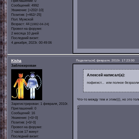
Приглашений:
0
Сообщений:
4992
Уважение:
[+202/-10]
Позитив:
[+462/-25]
Пол:
Мужской
Возраст:
44
[1982-04-24]
Провел на форуме:
2 месяца 10 дней
Последний визит:
4 декабря, 2023г. 00:49:06
Kisha
Поделиться
1 февраля, 2010г. 17:23:00
Заблокирован
Алексей написал(а):
пофигист... или полное безразл
Что-то между тем и этим))), но это тол
Зарегистрирован
: 1 февраля, 2010г.
0
Приглашений:
0
Сообщений:
16
Уважение:
[+0/-0]
Позитив:
[+0/-0]
Провел на форуме:
7 часов 17 минут
Последний визит: