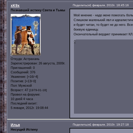
xK9x
Поделиться
1 февраля, 2010г. 18:45:16
Познавший истину Света и Тьмы
Моё мнение - надо жене помогать боль
Слишком маленький лвл и идеалистичны
и будет читан, то будет не до него. В
боевую единицу.
Окончательный вердикт принимает КЛ
0
Откуда:
Астрахань
Зарегистрирован
: 26 августа, 2009г.
Приглашений:
0
Сообщений:
376
Уважение:
[+16/-4]
Позитив:
[+13/-0]
Пол:
Мужской
Возраст:
47
[1979-01-18]
Провел на форуме:
10 дней 4 часа
Последний визит:
5 января, 2012г. 19:08:44
Илья
Поделиться
1 февраля, 2010г. 19:27:18
Несущий Истину