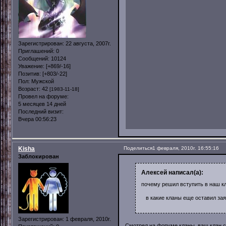
Зарегистрирован
: 22 августа, 2007г.
Приглашений:
0
Сообщений:
10124
Уважение:
[+869/-16]
Позитив:
[+803/-22]
Пол:
Мужской
Возраст:
42
[1983-11-18]
Провел на форуме:
5 месяцев 14 дней
Последний визит:
Вчера 00:56:23
Kisha
Поделиться
1 февраля, 2010г. 16:55:16
Заблокирован
Алексей написал(а):
почему решил вступить в наш к
в какие кланы еще оставил зая
Зарегистрирован
: 1 февраля, 2010г.
Смотрел на форуме кланы, ваш клан 