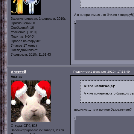
А я не принимаю это близко к сердцу!))
Зарегистрирован
: 1 февраля, 2010г.
0
Приглашений:
0
Сообщений:
16
Уважение:
[+0/-0]
Позитив:
[+0/-0]
Провел на форуме:
7 часов 17 минут
Последний визит:
7 февраля, 2010г. 11:51:43
Алексей
Поделиться
1 февраля, 2010г. 17:18:49
Аватар
Kisha написал(а):
А я не принимаю это близко к сер
пофигист... или полное безразличие
0
Откуда:
СПб, ЮЗ
Зарегистрирован
: 22 января, 2009г.