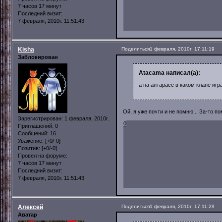
7 часов 17 минут
Последний визит:
7 февраля, 2010г. 11:51:43
Kisha
Поделиться
1 февраля, 2010г. 17:11:19
Заблокирован
Atacama написал(а):
а на антарасе в каком клане игр
Ой, я уже почти и не помню... За-то п
Зарегистрирован
: 1 февраля, 2010г.
0
Приглашений:
0
Сообщений:
16
Уважение:
[+0/-0]
Позитив:
[+0/-0]
Провел на форуме:
7 часов 17 минут
Последний визит:
7 февраля, 2010г. 11:51:43
Алексей
Поделиться
1 февраля, 2010г. 17:11:29
Аватар