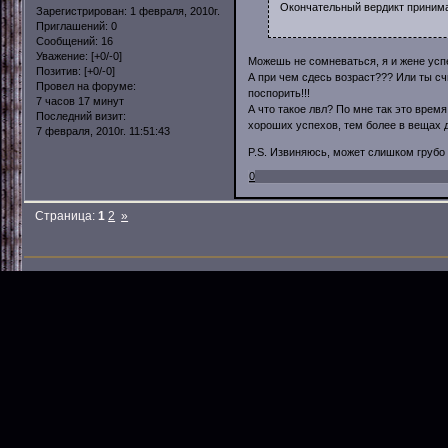
Окончательный вердикт принима
Зарегистрирован
: 1 февраля, 2010г.
Приглашений:
0
Сообщений:
16
Уважение:
[+0/-0]
Можешь не сомневаться, я и жене успев
Позитив:
[+0/-0]
А при чем сдесь возраст??? Или ты сч
Провел на форуме:
поспорить!!!
7 часов 17 минут
А что такое лвл? По мне так это время
Последний визит:
хороших успехов, тем более в вещах д
7 февраля, 2010г. 11:51:43
P.S. Извиняюсь, может слишком грубо 
0
Страница:
1
2
»