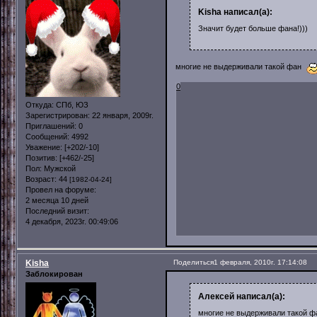
Kisha написал(а):
Значит будет больше фана!)))
многие не выдерживали такой фан
0
Откуда:
СПб, ЮЗ
Зарегистрирован
: 22 января, 2009г.
Приглашений:
0
Сообщений:
4992
Уважение:
[+202/-10]
Позитив:
[+462/-25]
Пол:
Мужской
Возраст:
44
[1982-04-24]
Провел на форуме:
2 месяца 10 дней
Последний визит:
4 декабря, 2023г. 00:49:06
Kisha
Поделиться
1 февраля, 2010г. 17:14:08
Заблокирован
Алексей написал(а):
многие не выдерживали такой ф