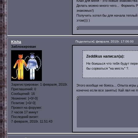
Клан для меня - это новые знакомства
Делать можно много чего... Формить Р
знакомых!)
Получить хотел бы для начала теплый
этом))) )
0
Kisha
Поделиться
1 февраля, 2010г. 17:06:00
Заблокирован
Zeddikus написал(а):
Не боишься что тебя будут пере
бы сорваться "на месть" ?.
Зарегистрирован
: 1 февраля, 2010г.
Этого вообще не боюсь... Опыта игры д
Приглашений:
0
конечно если все заняты) Хай лвл не пу
Сообщений:
16
0
Уважение:
[+0/-0]
Позитив:
[+0/-0]
Провел на форуме:
7 часов 17 минут
Последний визит:
7 февраля, 2010г. 11:51:43