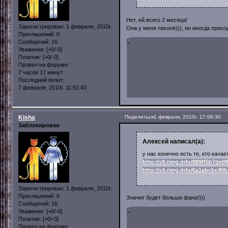
Нет, ей всего 2 месяца!
Зарегистрирован
: 1 февраля, 2010г.
Она у меня тихоня))), но иногда прихо
Приглашений:
0
0
Сообщений:
16
Уважение:
[+0/-0]
Позитив:
[+0/-0]
Провел на форуме:
7 часов 17 минут
Последний визит:
7 февраля, 2010г. 11:51:43
Kisha
Поделиться
1 февраля, 2010г. 17:09:30
Заблокирован
Алексей написал(а):
у нас конечно есть те, кто кача
http://s9.rimg.info/889ff5b7de0
http://s4.rimg.info/6a1abcbc40
Зарегистрирован
: 1 февраля, 2010г.
Приглашений:
0
Значит будет больше фана!)))
Сообщений:
16
0
Уважение:
[+0/-0]
Позитив:
[+0/-0]
Провел на форуме: