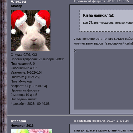
Алексей
Поделиться
1 февраля, 2010г. 17:06:15
Аватар
Kisha написал(а):
(до 75лвл нуждаюсь только хоро
у нас конечно есть те, кто качает саб
количеством варов [взломанный сайт]
0
Откуда:
СПб, ЮЗ
Зарегистрирован
: 22 января, 2009г.
Приглашений:
0
Сообщений:
4992
Уважение:
[+202/-10]
Позитив:
[+462/-25]
Пол:
Мужской
Возраст:
44
[1982-04-24]
Провел на форуме:
2 месяца 10 дней
Последний визит:
4 декабря, 2023г. 00:49:06
Atacama
Поделиться
1 февраля, 2010г. 17:06:24
Чемпион 2016
а на антарасе в каком клане играл и н