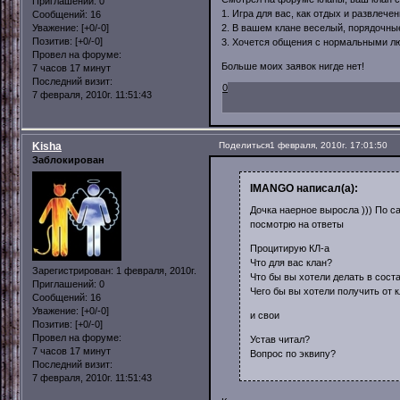
Приглашений:
0
1. Игра для вас, как отдых и развлече
Сообщений:
16
Уважение:
[+0/-0]
2. В вашем клане веселый, порядочны
Позитив:
[+0/-0]
3. Хочется общения с нормальными лю
Провел на форуме:
Больше моих заявок нигде нет!
7 часов 17 минут
Последний визит:
0
7 февраля, 2010г. 11:51:43
Kisha
Поделиться
1 февраля, 2010г. 17:01:50
Заблокирован
IMANGO написал(а):
Дочка наерное выросла ))) По са
посмотрю на ответы
Процитирую КЛ-а
Что для вас клан?
Зарегистрирован
: 1 февраля, 2010г.
Что бы вы хотели делать в сост
Приглашений:
0
Чего бы вы хотели получить от 
Сообщений:
16
Уважение:
[+0/-0]
и свои
Позитив:
[+0/-0]
Провел на форуме:
Устав читал?
7 часов 17 минут
Вопрос по эквипу?
Последний визит:
7 февраля, 2010г. 11:51:43