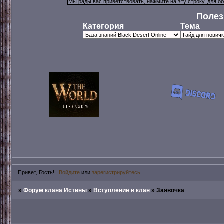
Полез
Категория
Тема
Привет, Гость!
Войдите
или
зарегистрируйтесь
.
»
Форум клана Истины
»
Вступление в клан
»
Заявочка