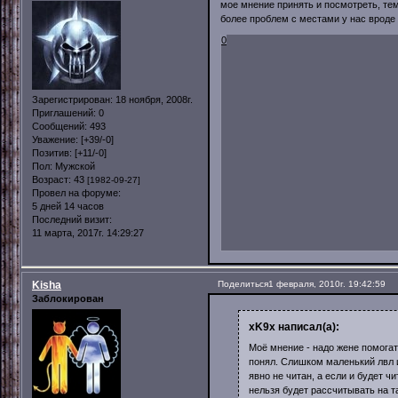
мое мнение принять и посмотреть, те
более проблем с местами у нас вроде 
0
Зарегистрирован
: 18 ноября, 2008г.
Приглашений:
0
Сообщений:
493
Уважение:
[+39/-0]
Позитив:
[+11/-0]
Пол:
Мужской
Возраст:
43
[1982-09-27]
Провел на форуме:
5 дней 14 часов
Последний визит:
11 марта, 2017г. 14:29:27
Kisha
Поделиться
1 февраля, 2010г. 19:42:59
Заблокирован
xK9x написал(а):
Моё мнение - надо жене помогат
понял. Слишком маленький лвл и
явно не читан, а если и будет ч
нельзя будет рассчитывать на т