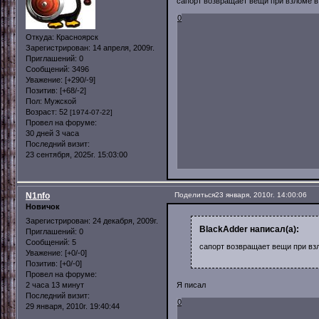
сапорт возвращает вещи при взломе в
0
Откуда:
Красноярск
Зарегистрирован
: 14 апреля, 2009г.
Приглашений:
0
Сообщений:
3496
Уважение:
[+290/-9]
Позитив:
[+68/-2]
Пол:
Мужской
Возраст:
52
[1974-07-22]
Провел на форуме:
30 дней 3 часа
Последний визит:
23 сентября, 2025г. 15:03:00
N1nfo
Поделиться
23 января, 2010г. 14:00:06
Новичок
Зарегистрирован
: 24 декабря, 2009г.
BlackAdder написал(а):
Приглашений:
0
Сообщений:
5
сапорт возвращает вещи при взл
Уважение:
[+0/-0]
Позитив:
[+0/-0]
Провел на форуме:
2 часа 13 минут
Я писал
Последний визит:
0
29 января, 2010г. 19:40:44