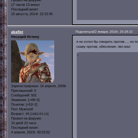
Провел на форуме:
17 часов 13 минут
Последний визит:
15 августа, 2014г. 22:32:45
akafist
Поделиться
22 января, 2010г. 20:29:22
Несущий Истину
я не хотел бы говорить против..... но
скажу против, обяснение: лвл мал
0
Зарегистрирован
: 16 апреля, 2009г.
Приглашений:
0
Сообщений:
501
Уважение:
[+49/-0]
Позитив:
[+52/-2]
Пол:
Мужской
Возраст:
44
[1982-03-13]
Провел на форуме:
10 дней 23 часа
Последний визит:
4 апреля, 2023г. 09:23:52