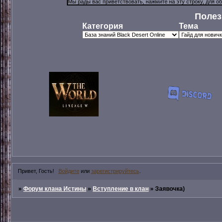
Полез
Категория
Тема
Привет, Гость!
Войдите
или
зарегистрируйтесь
.
»
Форум клана Истины
»
Вступление в клан
»
Заявочка)