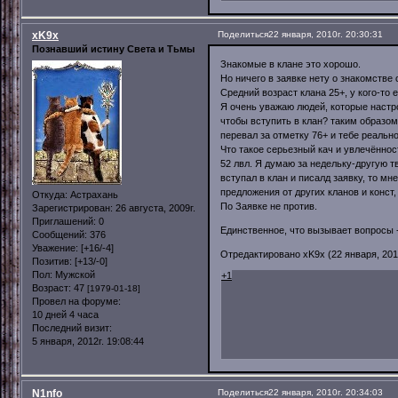
xK9x
Поделиться
22 января, 2010г. 20:30:31
Познавший истину Света и Тьмы
Знакомые в клане это хорошо.
Но ничего в заявке нету о знакомстве 
Средний возраст клана 25+, у кого-то
Я очень уважаю людей, которые настр
чтобы вступить в клан? таким образом
перевал за отметку 76+ и тебе реальн
Что такое серьезный кач и увлечённос
52 лвл. Я думаю за недельку-другую тв
вступал в клан и писалд заявку, то мн
предложения от других кланов и конст, 
Откуда:
Астрахань
По Заявке не против.
Зарегистрирован
: 26 августа, 2009г.
Приглашений:
0
Единственное, что вызывает вопросы -
Сообщений:
376
Уважение:
[+16/-4]
Отредактировано xK9x (22 января, 2010
Позитив:
[+13/-0]
Пол:
Мужской
+1
Возраст:
47
[1979-01-18]
Провел на форуме:
10 дней 4 часа
Последний визит:
5 января, 2012г. 19:08:44
N1nfo
Поделиться
22 января, 2010г. 20:34:03