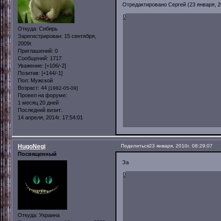
Отредактировано Сергей (23 января, 20
0
Откуда:
Сибирь
Зарегистрирован
: 15 сентября,
2009г.
Приглашений:
0
Сообщений:
1717
Уважение:
[+106/-2]
Позитив:
[+144/-1]
Пол:
Мужской
Возраст:
44
[1982-05-09]
Провел на форуме:
1 месяц 20 дней
Последний визит:
14 апреля, 2014г. 17:54:01
HugoNegi
Поделиться
23 января, 2010г. 08:29:07
Посвященный
За
0
Откуда:
Украина