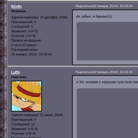
N1nfo
Поделиться
22 января, 2010г. 20:16:03
Новичок
Ах забыл, я Адекват)))
Зарегистрирован
: 24 декабря, 2009г.
Приглашений:
0
0
Сообщений:
5
Уважение:
[+0/-0]
Позитив:
[+0/-0]
Провел на форуме:
2 часа 13 минут
Последний визит:
29 января, 2010г. 19:40:44
Luffy
Поделиться
22 января, 2010г. 20:22:20
Участник
я ЗА, человек с хорошим чувством ю
0
Зарегистрирован
: 21 июня, 2009г.
Приглашений:
0
Сообщений:
12
Уважение:
[+0/-0]
Позитив:
[+0/-0]