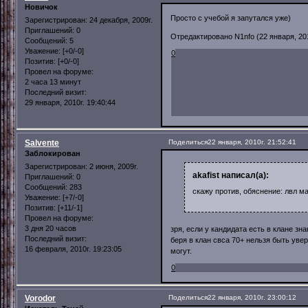
Новичок
Просто с учебой я запутался уже)
Зарегистрирован
: 24 декабря, 2009г.
Приглашений:
0
Отредактировано N1nfo (22 января, 201
Сообщений:
5
Уважение:
[+0/-0]
0
Позитив:
[+0/-0]
Провел на форуме:
2 часа 13 минут
Последний визит:
29 января, 2010г. 19:40:44
Salvente
Поделиться
22 января, 2010г. 21:52:41
Заблокирован
Зарегистрирован
: 2 июня, 2009г.
akafist написал(а):
Приглашений:
0
Сообщений:
283
скажу против, обяснение: лвл м
Уважение:
[+7/-0]
Позитив:
[+11/-1]
Провел на форуме:
3 дня 20 часов
зря, если у кандидата есть в клане з
Последний визит:
беря в клан свса 70+ нельзя быть увер
16 февраля, 2010г. 19:23:05
могут.
0
Vorodor
Поделиться
22 января, 2010г. 23:00:12