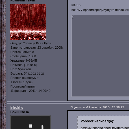
Искатель Теней
N1nfo
почему бросил предыдущего персонаж
0
Откуда:
Столица Всея Руси
Зарегистрирован
: 23 октября, 2008г.
Приглашений:
0
Сообщений:
1308
Уважение:
[+63/-5]
Позитив:
[+109/-8]
Пол:
Мужской
Возраст:
34
[1992-05-26]
Провел на форуме:
1 месяц 1 день
Последний визит:
11 февраля, 2011г. 14:00:40
Inkokhe
Поделиться
22 января, 2010г. 23:58:25
Воин Света
Vorodor написал(а):
почему бросил предыдущего пер