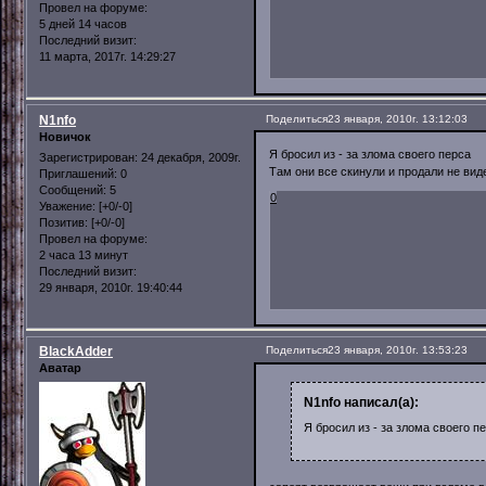
Провел на форуме:
5 дней 14 часов
Последний визит:
11 марта, 2017г. 14:29:27
N1nfo
Поделиться
23 января, 2010г. 13:12:03
Новичок
Я бросил из - за злома своего перса
Зарегистрирован
: 24 декабря, 2009г.
Там они все скинули и продали не ви
Приглашений:
0
Сообщений:
5
0
Уважение:
[+0/-0]
Позитив:
[+0/-0]
Провел на форуме:
2 часа 13 минут
Последний визит:
29 января, 2010г. 19:40:44
BlackAdder
Поделиться
23 января, 2010г. 13:53:23
Аватар
N1nfo написал(а):
Я бросил из - за злома своего п