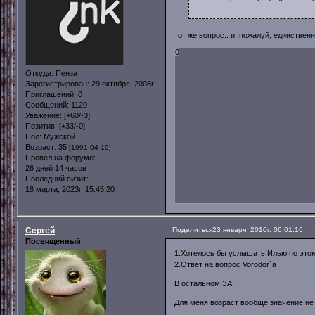
тот же вопрос.. и, пожалуй, единствен
0
Откуда:
Пенза
Зарегистрирован
: 29 октября, 2008г.
Приглашений:
0
Сообщений:
1120
Уважение:
[+60/-3]
Позитив:
[+33/-0]
Пол:
Мужской
Возраст:
35
[1991-04-19]
Провел на форуме:
26 дней 14 часов
Последний визит:
18 марта, 2023г. 15:45:20
Сергей
Поделиться
23 января, 2010г. 06:01:16
Посвященный
1.Хотелось бы услышать Илью по это
2.Ответ на вопрос Vorodor`а
В остальном ЗА
Для меня возраст вообще значение не