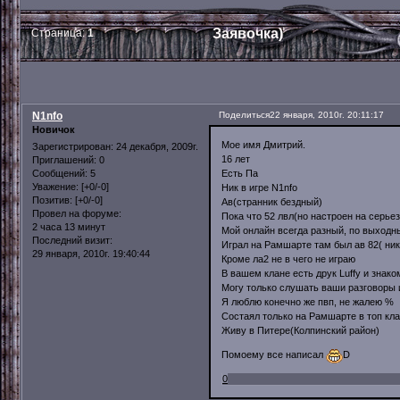
Заявочка)
Страница:
1
N1nfo
Поделиться
22 января, 2010г. 20:11:17
Новичок
Мое имя Дмитрий.
Зарегистрирован
: 24 декабря, 2009г.
16 лет
Приглашений:
0
Есть Па
Сообщений:
5
Уважение:
[+0/-0]
Ник в игре N1nfo
Позитив:
[+0/-0]
Ав(странник бездный)
Провел на форуме:
Пока что 52 лвл(но настроен на серье
2 часа 13 минут
Мой онлайн всегда разный, по выходны
Последний визит:
Играл на Рамшарте там был ав 82( ник
29 января, 2010г. 19:40:44
Кроме ла2 не в чего не играю
В вашем клане есть друк Luffy и знак
Могу только слушать ваши разговоры 
Я люблю конечно же пвп, не жалею %
Состаял только на Рамшарте в топ кл
Живу в Питере(Колпинский район)
Помоему все написал
D
0