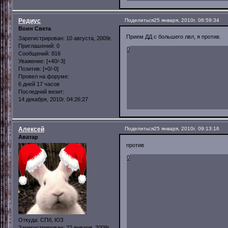
Редиус
Поделиться
25 января, 2010г. 08:59:34
Воин Света
Прием ДД с большего лвл, я против.
Зарегистрирован
: 10 августа, 2009г.
Приглашений:
0
0
Сообщений:
816
Уважение:
[+40/-3]
Позитив:
[+0/-0]
Провел на форуме:
6 дней 17 часов
Последний визит:
14 декабря, 2010г. 04:26:27
Алексей
Поделиться
25 января, 2010г. 09:13:16
Аватар
против
0
Откуда:
СПб, ЮЗ
Зарегистрирован
: 22 января, 2009г.