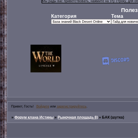
Полез
Категория
Тема
Привет, Гость!
Войдите
или
зарегистрируйтесь
.
»
Форум клана Истины
»
Рыночная площадь 8)
»
БАК (шутка)