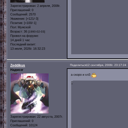
Зарегистрирован
: 2 апреля, 2008г.
Приглашений:
0
Сообщений:
2570
Уважение:
[+121/-3]
Позитив:
[+100/-1]
Пол:
Мужской
Возраст:
36
[1990-02-03]
Провел на форуме:
14 дней 1 час
Последний визит:
13 июля, 2026г. 16:32:23
Zeddikus
Поделиться
12 сентября, 2008г. 23:17:24
Надмозг
а скоро и хл3
0
Зарегистрирован
: 22 августа, 2007г.
Приглашений:
0
Сообщений:
10124