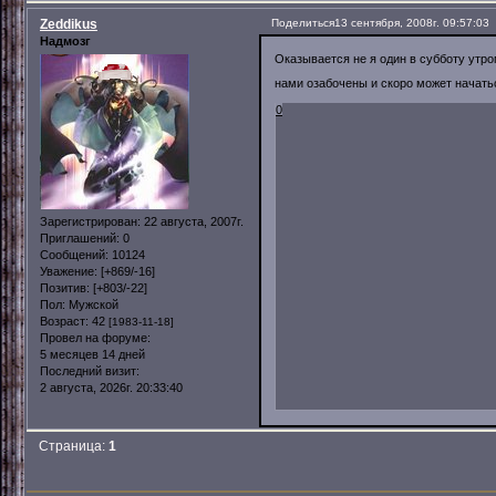
Zeddikus
Поделиться
13 сентября, 2008г. 09:57:03
Надмозг
Оказывается не я один в субботу утр
нами озабочены и скоро может начать
0
Зарегистрирован
: 22 августа, 2007г.
Приглашений:
0
Сообщений:
10124
Уважение:
[+869/-16]
Позитив:
[+803/-22]
Пол:
Мужской
Возраст:
42
[1983-11-18]
Провел на форуме:
5 месяцев 14 дней
Последний визит:
2 августа, 2026г. 20:33:40
Страница:
1