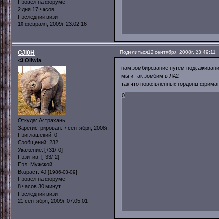
Провел на форуме:
2 дня 17 часов
Последний визит:
10 февраля, 2009г. 23:02:16
CJl0H
Поделиться
12 сентября, 2008г. 23:49:11
<3 Oliwia
нам зомбирование путём подсаживани
мы и так зомбим в ЛА2
так что новоявленные гордоны фриман
0
Откуда:
Астрахань
Зарегистрирован
: 7 сентября, 2008г.
Приглашений:
0
Сообщений:
232
Уважение:
[+31/-0]
Позитив:
[+33/-2]
Пол:
Мужской
Возраст:
40
[1986-03-09]
Провел на форуме:
8 часов 30 минут
Последний визит:
21 сентября, 2009г. 07:05:01