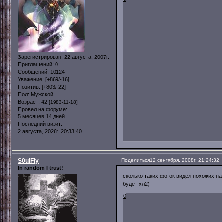
Зарегистрирован
: 22 августа, 2007г.
Приглашений:
0
Сообщений:
10124
Уважение:
[+869/-16]
Позитив:
[+803/-22]
Пол:
Мужской
Возраст:
42
[1983-11-18]
Провел на форуме:
5 месяцев 14 дней
Последний визит:
2 августа, 2026г. 20:33:40
S0ulFly
Поделиться
12 сентября, 2008г. 21:24:32
In random I trust!
сколько таких фоток видел похожих н
будет хл2)
0