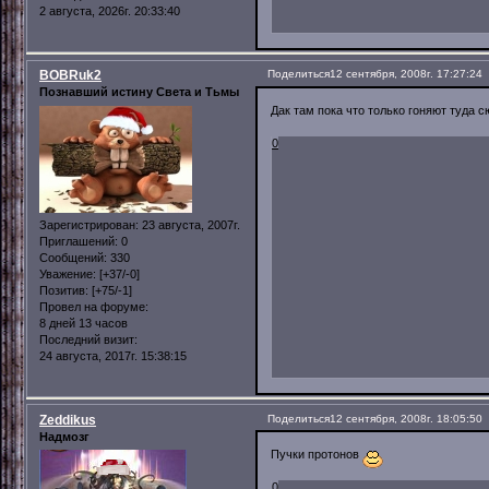
2 августа, 2026г. 20:33:40
BOBRuk2
Поделиться
12 сентября, 2008г. 17:27:24
Познавший истину Света и Тьмы
Дак там пока что только гоняют туда с
0
Зарегистрирован
: 23 августа, 2007г.
Приглашений:
0
Сообщений:
330
Уважение:
[+37/-0]
Позитив:
[+75/-1]
Провел на форуме:
8 дней 13 часов
Последний визит:
24 августа, 2017г. 15:38:15
Zeddikus
Поделиться
12 сентября, 2008г. 18:05:50
Надмозг
Пучки протонов
0