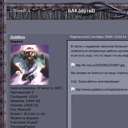
БАК (шутка)
Страница:
1
Zeddikus
Поделиться
12 сентября, 2008г. 13:04:14
Надмозг
В связи с недавним запуском Большог
появляться интересные работы шутник
если есть еще, что то такое что вы в
Мы можем не бояться за нашу планету
З.Ы. Запасайтесь монтировками
Зарегистрирован
: 22 августа, 2007г.
Приглашений:
0
0
Сообщений:
10124
Уважение:
[+869/-16]
Позитив:
[+803/-22]
Пол:
Мужской
Возраст:
42
[1983-11-18]
Провел на форуме:
5 месяцев 14 дней
Последний визит: