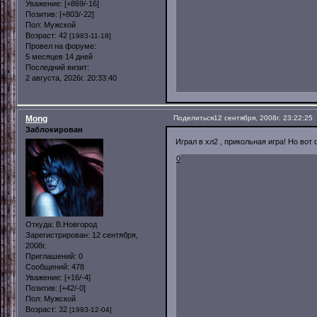
Уважение:
[+869/-16]
Позитив:
[+803/-22]
Пол:
Мужской
Возраст:
42
[1983-11-18]
Провел на форуме:
5 месяцев 14 дней
Последний визит:
2 августа, 2026г. 20:33:40
Mong
Поделиться
12 сентября, 2008г. 23:22:25
Заблокирован
Играл в хл2 , прикольная игра! Но вот 
0
Откуда:
В.Новгород
Зарегистрирован
: 12 сентября,
2008г.
Приглашений:
0
Сообщений:
478
Уважение:
[+16/-4]
Позитив:
[+42/-0]
Пол:
Мужской
Возраст:
32
[1993-12-04]