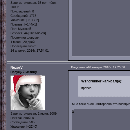
Зарегистрирован
: 15 сентября,
2009г.
Приглашений:
0
Сообщений:
1717
Уважение:
[+106/-2]
Позитив:
[+144/-1]
Пол:
Мужской
Возраст:
44
[1982-05-09]
Провел на форуме:
1 месяц 20 дней
Последний визит:
14 апреля, 2014г. 17:54:01
RezerV
Поделиться
10 января, 2010г. 19:25:58
Несущий Истину
W1ndrunner написал(а):
против
Мне тоже очень интересна эта позиция
0
Зарегистрирован
: 2 июня, 2009г.
Приглашений:
0
Сообщений:
505
Уважение:
[+27/-0]