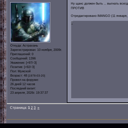
Ну щанс должен быть ... выгнать всегд
ПРОТИВ
Отредактировано IMANGO (11 января, 2
0
Откуда:
Астрахань
Зарегистрирован
: 10 ноября, 2009г.
Приглашений:
0
Сообщений:
1396
Уважение:
[+97/-3]
Позитив:
[+92/-3]
Пол:
Мужской
Возраст:
48
[1978-03-20]
Провел на форуме:
26 дней 12 часов
Последний визит:
23 апреля, 2026г. 19:37:37
Страница:
1
2
3
»