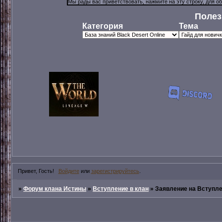
Полез
Категория
Тема
Привет, Гость!
Войдите
или
зарегистрируйтесь
.
»
Форум клана Истины
»
Вступление в клан
»
Заявление на Вступле