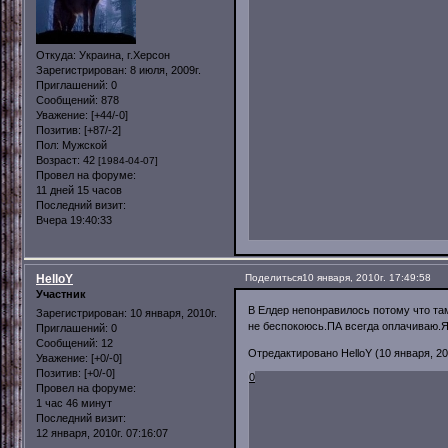
Откуда:
Украина, г.Херсон
Зарегистрирован
: 8 июля, 2009г.
Приглашений:
0
Сообщений:
878
Уважение:
[+44/-0]
Позитив:
[+87/-2]
Пол:
Мужской
Возраст:
42
[1984-04-07]
Провел на форуме:
11 дней 15 часов
Последний визит:
Вчера 19:40:33
HelloY
Поделиться
10 января, 2010г. 17:49:58
Участник
В Елдер непонравилось потому что там
Зарегистрирован
: 10 января, 2010г.
не беспокоюсь.ПА всегда оплачиваю.Я 
Приглашений:
0
Сообщений:
12
Отредактировано HelloY (10 января, 201
Уважение:
[+0/-0]
Позитив:
[+0/-0]
0
Провел на форуме:
1 час 46 минут
Последний визит:
12 января, 2010г. 07:16:07