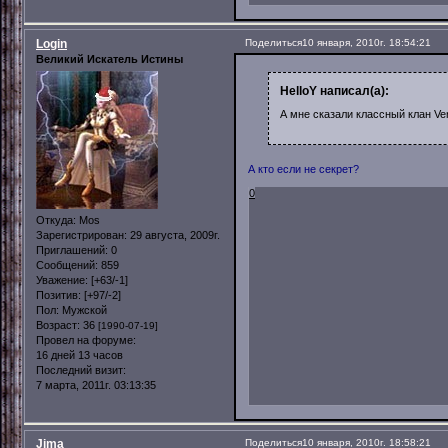
Login
Поделиться
10 января, 2010г. 18:54:21
Великий Искатель Истины
HelloY написал(а):
А мне сказали классный клан Ver
А кто если не секрет?
0
Откуда:
Mos
Зарегистрирован
: 29 августа, 2009г.
Приглашений:
0
Сообщений:
859
Уважение:
[+63/-1]
Позитив:
[+97/-2]
Пол:
Мужской
Возраст:
36
[1990-07-19]
Провел на форуме:
16 дней 13 часов
Последний визит:
7 марта, 2011г. 03:13:35
Jima
Поделиться
10 января, 2010г. 18:58:21