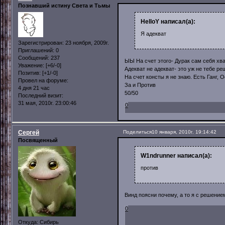
Познавший истину Света и Тьмы
HelloY написал(а):
Я адекват
Зарегистрирован
: 23 ноября, 2009г.
Приглашений:
0
Сообщений:
237
ЫЫ На счет этого- Дурак сам себя хва
Уважение:
[+6/-0]
Адекват не адекват- это уж не тебе р
Позитив:
[+1/-0]
На счет консты я не знаю. Есть Ганг, О
Провел на форуме:
За и Против
4 дня 21 час
50/50
Последний визит:
31 мая, 2010г. 23:00:46
0
Сергей
Поделиться
10 января, 2010г. 19:14:42
Посвященный
W1ndrunner написал(а):
против
Винд поясни почему, а то я с решени
0
Откуда:
Сибирь