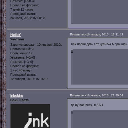
Позитив:
[+33/-3]
Провел на форуме:
7 дней 12 часов
Последний визит:
24 июля, 2013г. 07:00:38
HelloY
Поделиться
10 января, 2010г. 19:31:43
Участник
Хех парни драк сет купил=).А про клан
Зарегистрирован
: 10 января, 2010г.
Приглашений:
0
0
Сообщений:
12
Уважение:
[+0/-0]
Позитив:
[+0/-0]
Провел на форуме:
1 час 46 минут
Последний визит:
12 января, 2010г. 07:16:07
Inkokhe
Поделиться
10 января, 2010г. 21:20:04
Воин Света
да ну вас всех..я ЗА!1
0