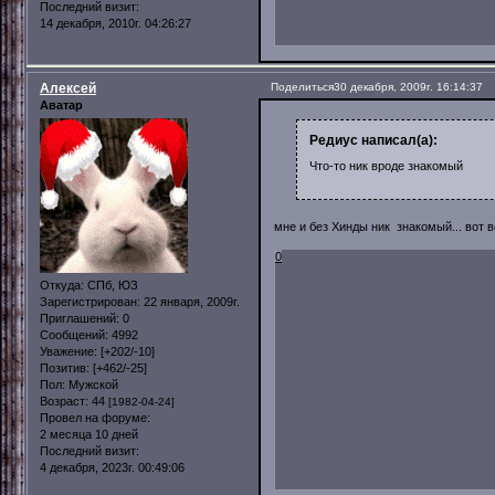
Последний визит:
14 декабря, 2010г. 04:26:27
Алексей
Поделиться
30 декабря, 2009г. 16:14:37
Аватар
Редиус написал(а):
Что-то ник вроде знакомый
мне и без Хинды ник знакомый... вот в
0
Откуда:
СПб, ЮЗ
Зарегистрирован
: 22 января, 2009г.
Приглашений:
0
Сообщений:
4992
Уважение:
[+202/-10]
Позитив:
[+462/-25]
Пол:
Мужской
Возраст:
44
[1982-04-24]
Провел на форуме:
2 месяца 10 дней
Последний визит:
4 декабря, 2023г. 00:49:06