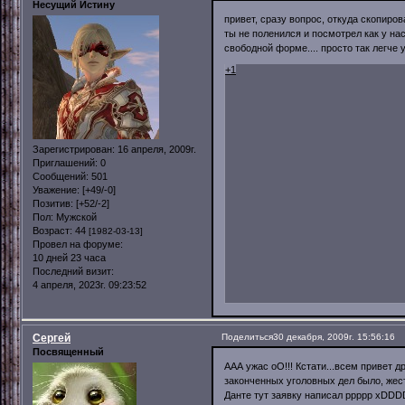
Несущий Истину
привет, сразу вопрос, откуда скопиро
ты не поленился и посмотрел как у на
свободной форме.... просто так легче у
+1
Зарегистрирован
: 16 апреля, 2009г.
Приглашений:
0
Сообщений:
501
Уважение:
[+49/-0]
Позитив:
[+52/-2]
Пол:
Мужской
Возраст:
44
[1982-03-13]
Провел на форуме:
10 дней 23 часа
Последний визит:
4 апреля, 2023г. 09:23:52
Сергей
Поделиться
30 декабря, 2009г. 15:56:16
Посвященный
ААА ужас оО!!! Кстати...всем привет д
законченных уголовных дел было, жесть
Данте тут заявку написал ррррр xDDD