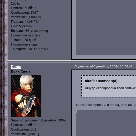
2009г.
Приглашений:
0
Сообщений:
1717
Уважение:
[+106/-2]
Позитив:
[+144/-1]
Пол:
Мужской
Возраст:
44
[1982-05-09]
Провел на форуме:
1 месяц 20 дней
Последний визит:
14 апреля, 2014г. 17:54:01
Dante
Поделиться
30 декабря, 2009г. 15:58:43
Воин Света
akafist написал(а):
откуда скопирована твоя заявка
заявка скопирована с чаоса, но я ее н
0
Зарегистрирован
: 30 декабря, 2009г.
Приглашений:
0
Сообщений:
651
Уважение:
[+30/-1]