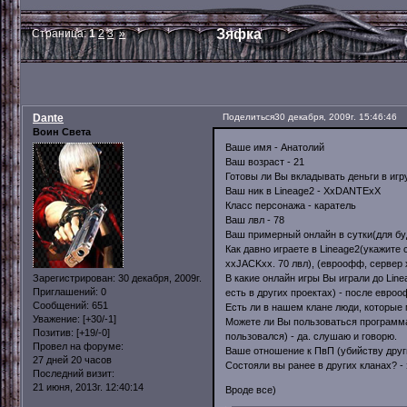
Зяфка
Страница:
1
2
3
»
Dante
Поделиться
30 декабря, 2009г. 15:46:46
Воин Света
Ваше имя - Анатолий
Ваш возраст - 21
Готовы ли Вы вкладывать деньги в игр
Ваш ник в Lineage2 - XxDANTExX
Класс персонажа - каратель
Ваш лвл - 78
Ваш примерный онлайн в сутки(для буд
Как давно играете в Lineage2(укажите 
xxJACKxx. 70 лвл), (евроофф, сервер х
В какие онлайн игры Вы играли до Lin
Зарегистрирован
: 30 декабря, 2009г.
Приглашений:
0
есть в других проектах) - после еврооф
Сообщений:
651
Есть ли в нашем клане люди, которые
Уважение:
[+30/-1]
Можете ли Вы пользоваться программа
Позитив:
[+19/-0]
пользовался) - да. слушаю и говорю.
Провел на форуме:
Ваше отношение к ПвП (убийству други
27 дней 20 часов
Состояли вы ранее в других кланах? - 
Последний визит:
21 июня, 2013г. 12:40:14
Вроде все)