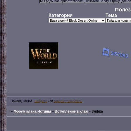
Полез
Категория
Тема
Привет, Гость!
Войдите
или
зарегистрируйтесь
.
»
Форум клана Истины
»
Вступление в клан
»
Зяфка