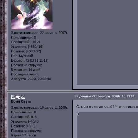
Зарегистрирован
: 22 августа, 2007г.
Приглашений:
0
Сообщений:
10124
Уважение:
[+869/-16]
Позитив:
[+803/-22]
Пол:
Мужской
Возраст:
42
[1983-11-18]
Провел на форуме:
5 месяцев 14 дней
Последний визит:
2 августа, 2026г. 20:33:40
Редиус
Поделиться
30 декабря, 2009г. 16:13:01
Воин Света
О, клан на хинде какой? Что-то ник вр
Зарегистрирован
: 10 августа, 2009г.
Приглашений:
0
0
Сообщений:
816
Уважение:
[+40/-3]
Позитив:
[+0/-0]
Провел на форуме:
6 дней 17 часов