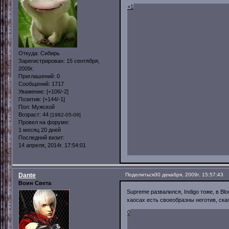
+1
Откуда:
Сибирь
Зарегистрирован
: 15 сентября,
2009г.
Приглашений:
0
Сообщений:
1717
Уважение:
[+106/-2]
Позитив:
[+144/-1]
Пол:
Мужской
Возраст:
44
[1982-05-09]
Провел на форуме:
1 месяц 20 дней
Последний визит:
14 апреля, 2014г. 17:54:01
Dante
Поделиться
30 декабря, 2009г. 15:57:43
Воин Света
Supreme развалился, Indigo тоже, в Bl
хаосах есть своеобразны неготив, ска
0