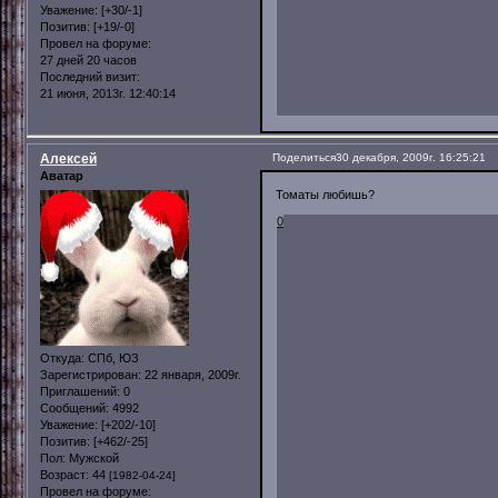
Уважение:
[+30/-1]
Позитив:
[+19/-0]
Провел на форуме:
27 дней 20 часов
Последний визит:
21 июня, 2013г. 12:40:14
Алексей
Поделиться
30 декабря, 2009г. 16:25:21
Аватар
Томаты любишь?
0
Откуда:
СПб, ЮЗ
Зарегистрирован
: 22 января, 2009г.
Приглашений:
0
Сообщений:
4992
Уважение:
[+202/-10]
Позитив:
[+462/-25]
Пол:
Мужской
Возраст:
44
[1982-04-24]
Провел на форуме: