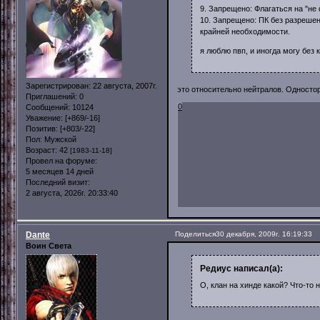
9. Запрещено: Флагаться на "не
10. Запрещено: ПК без разрешен
крайней необходимости.
я люблю пвп, и иногда могу без 
Зарегистрирован
: 22 августа, 2007г.
это относительно нейтралов. Одностор
Приглашений:
0
0
Сообщений:
10124
Уважение:
[+869/-16]
Позитив:
[+803/-22]
Пол:
Мужской
Возраст:
42
[1983-11-18]
Провел на форуме:
5 месяцев 14 дней
Последний визит:
2 августа, 2026г. 20:33:40
Dante
Поделиться
30 декабря, 2009г. 16:19:33
Воин Света
Редиус написал(а):
О, клан на хинде какой? Что-то 