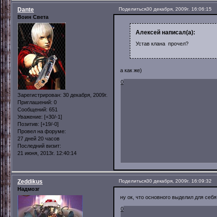
Dante
Поделиться
30 декабря, 2009г. 16:06:15
Воин Света
Алексей написал(а):
Устав клана прочел?
а как же)
0
Зарегистрирован
: 30 декабря, 2009г.
Приглашений:
0
Сообщений:
651
Уважение:
[+30/-1]
Позитив:
[+19/-0]
Провел на форуме:
27 дней 20 часов
Последний визит:
21 июня, 2013г. 12:40:14
Zeddikus
Поделиться
30 декабря, 2009г. 16:09:32
Надмозг
ну ок, что основного выделил для себя
0