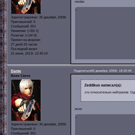
noclan
0
Зарегистрирован
: 30 декабря, 2009г.
Приглашений:
0
Сообщений:
651
Уважение:
[+30/-1]
Позитив:
[+19/-0]
Провел на форуме:
27 дней 20 часов
Последний визит:
21 июня, 2013г. 12:40:14
Dante
Поделиться
30 декабря, 2009г. 16:20:45
Воин Света
Zeddikus написал(а):
это относительно нейтралов. Од
ясно
0
Зарегистрирован
: 30 декабря, 2009г.
Приглашений:
0
Сообщений:
651