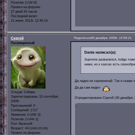
Позитив:
[+19/-0]
Провел на форуме:
27 дней 20 часов
Последний визит:
21 июня, 2013г. 12:40:14
Сергей
Поделиться
30 декабря, 2009г. 15:59:21
Посвященный
Dante написал(а):
Supreme развалился, Indigo тоже
ними, но к хаосах есть своеобра
Да ладно не скромничай. Так и скажи 
Да да сам видел
Откуда:
Сибирь
Зарегистрирован
: 15 сентября,
Отредактировано Сергей (30 декабря, 2
2009г.
0
Приглашений:
0
Сообщений:
1717
Уважение:
[+106/-2]
Позитив:
[+144/-1]
Пол:
Мужской
Возраст:
44
[1982-05-09]
Провел на форуме: