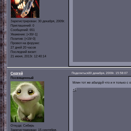
Зарегистрирован
: 30 декабря, 2009г.
Приглашений:
0
Сообщений:
651
Уважение:
[+30/-1]
Позитив:
[+19/-0]
Провел на форуме:
27 дней 20 часов
Последний визит:
21 июня, 2013г. 12:40:14
Сергей
Поделиться
30 декабря, 2009г. 15:58:07
Посвященный
Млин тот же абалдуй что и я только с о
+1
Откуда:
Сибирь
Зарегистрирован
: 15 сентября,