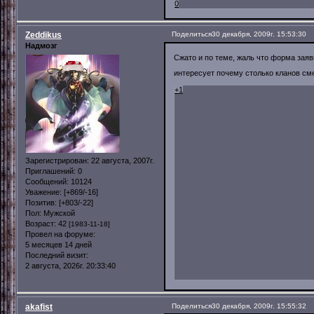
0
Zeddikus
Поделиться
30 декабря, 2009г. 15:53:30
Надмозг
Сжато и по теме, жаль что форма зая
интересует почему столько кланов см
+1
Зарегистрирован
: 22 августа, 2007г.
Приглашений:
0
Сообщений:
10124
Уважение:
[+869/-16]
Позитив:
[+803/-22]
Пол:
Мужской
Возраст:
42
[1983-11-18]
Провел на форуме:
5 месяцев 14 дней
Последний визит:
2 августа, 2026г. 20:33:40
akafist
Поделиться
30 декабря, 2009г. 15:55:32