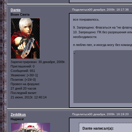
Dante
Поделиться
30 декабря, 2009г. 16:17:36
Воин Света
все понравилось.
9. Запрещено: Флагаться на "не флагн
10. Запрещено: ПК без разрешения или
необходимости.
я люблю пвп, и иногда могу без коман
0
Зарегистрирован
: 30 декабря, 2009г.
Приглашений:
0
Сообщений:
651
Уважение:
[+30/-1]
Позитив:
[+19/-0]
Провел на форуме:
27 дней 20 часов
Последний визит:
21 июня, 2013г. 12:40:14
Zeddikus
Поделиться
30 декабря, 2009г. 16:19:20
Надмозг
Dante написал(а):