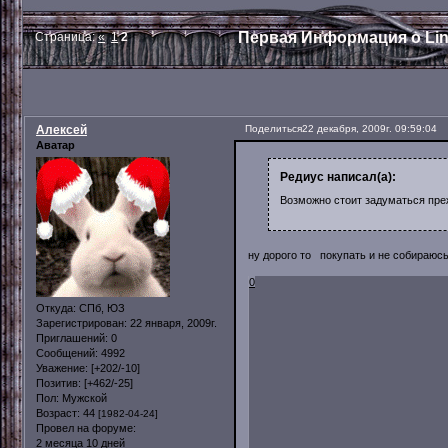
Первая Информация о Line
Страница:
«
1
2
Алексей
Поделиться
22 декабря, 2009г. 09:59:04
Аватар
Редиус написал(а):
Возможно стоит задуматься пре
ну дорого то покупать и не собираюс
0
Откуда:
СПб, ЮЗ
Зарегистрирован
: 22 января, 2009г.
Приглашений:
0
Сообщений:
4992
Уважение:
[+202/-10]
Позитив:
[+462/-25]
Пол:
Мужской
Возраст:
44
[1982-04-24]
Провел на форуме:
2 месяца 10 дней