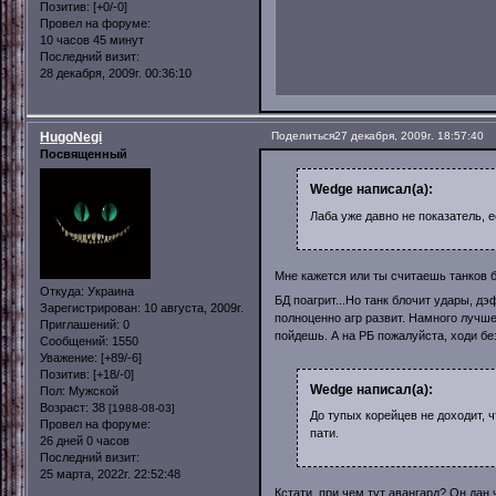
Позитив:
[+0/-0]
Провел на форуме:
10 часов 45 минут
Последний визит:
28 декабря, 2009г. 00:36:10
HugoNegi
Поделиться
27 декабря, 2009г. 18:57:40
Посвященный
Wedge написал(а):
Лаба уже давно не показатель, е
Мне кажется или ты считаешь танков
Откуда:
Украина
БД поагрит...Но танк блочит удары, д
Зарегистрирован
: 10 августа, 2009г.
полноценно агр развит. Намного лучше 
Приглашений:
0
пойдешь. А на РБ пожалуйста, ходи бе
Сообщений:
1550
Уважение:
[+89/-6]
Позитив:
[+18/-0]
Wedge написал(а):
Пол:
Мужской
Возраст:
38
[1988-08-03]
До тупых корейцев не доходит, 
Провел на форуме:
пати.
26 дней 0 часов
Последний визит:
25 марта, 2022г. 22:52:48
Кстати, при чем тут авангард? Он дан 