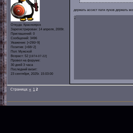
держать ассист пати луков держать м
0
Откуда:
Красноярск
Зарегистрирован
: 14 апреля, 2009г.
Приглашений:
0
Сообщений:
3496
Уважение:
[+290/-9]
Позитив:
[+68/-2]
Пол:
Мужской
Возраст:
52
[1974-07-22]
Провел на форуме:
30 дней 3 часа
Последний визит:
23 сентября, 2025г. 15:03:00
Страница:
«
1
2