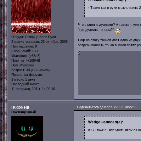
Zeddikus написал(а):
- Также как в руки можно взять
Что станет с дуалами? А так-же... уж
"где дуалить топоры?"
Откуда:
Столица Всея Руси
Баф на атаку танков даст одно из двух
Зарегистрирован
: 23 октября, 2008г.
затребываность танка в мили патях (
Приглашений:
0
Сообщений:
1308
0
Уважение:
[+63/-5]
Позитив:
[+109/-8]
Пол:
Мужской
Возраст:
34
[1992-05-26]
Провел на форуме:
1 месяц 1 день
Последний визит:
11 февраля, 2011г. 14:00:40
HugoNegi
Поделиться
26 декабря, 2009г. 18:22:00
Посвященный
Wedge написал(а):
а тут еще и танк свое гавно на 