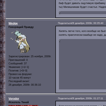
баф будет давать ощутимую прибавку (
ты) Милишникам будет счастье. Надее
0
Wedge
Поделиться
28 декабря, 2009г. 00:35:40
Говорящий Правду
Хилять легче того, кого вообще не бью
хилять практически ваабще не надо, да
0
Зарегистрирован
: 25 ноября, 2009г.
Приглашений:
0
Сообщений:
37
Уважение:
[+1/-1]
Позитив:
[+0/-0]
Провел на форуме:
10 часов 45 минут
Последний визит:
28 декабря, 2009г. 00:36:10
Vorodor
Поделиться
28 декабря, 2009г. 01:27:11
Искатель Теней