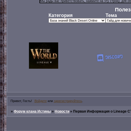
Полез
Категория
Тема
Привет, Гость!
Войдите
или
зарегистрируйтесь
.
»
Форум клана Истины
»
Новости
»
Первая Информация о Lineage CT