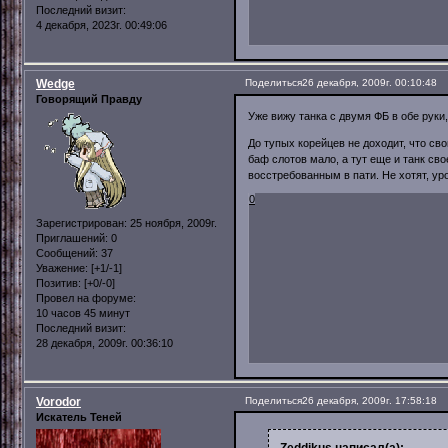
Последний визит:
4 декабря, 2023г. 00:49:06
Wedge
Поделиться
26 декабря, 2009г. 00:10:48
Говорящий Правду
Уже вижу танка с двумя ФБ в обе руки
До тупых корейцев не доходит, что св
баф слотов мало, а тут еще и танк сво
восстребованным в пати. Не хотят, ур
0
Зарегистрирован
: 25 ноября, 2009г.
Приглашений:
0
Сообщений:
37
Уважение:
[+1/-1]
Позитив:
[+0/-0]
Провел на форуме:
10 часов 45 минут
Последний визит:
28 декабря, 2009г. 00:36:10
Vorodor
Поделиться
26 декабря, 2009г. 17:58:18
Искатель Теней