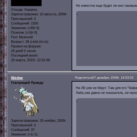
Не известно еще будет ли оно таковым
Откуда:
Украина
0
Зарегистрирован
: 10 августа, 2009г.
Приглашений:
0
Сообщений:
1550
Уважение:
[+89/-6]
Позитив:
[+18/-0]
Пол:
Мужской
Возраст:
38
[1988-08-03]
Провел на форуме:
26 дней 0 часов
Последний визит:
25 марта, 2022г. 22:52:48
Wedge
Поделиться
27 декабря, 2009г. 16:53:52
Говорящий Правду
На ХБ уже не берут. Там для его "бафа
Лаба уже давно не показатель, ее прох
0
Зарегистрирован
: 25 ноября, 2009г.
Приглашений:
0
Сообщений:
37
Уважение:
[+1/-1]