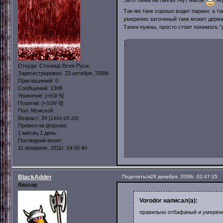
Зато танки на гангах гнут магов
Аг
Так-же танк хорошо водит парики, а т
умеренно заточеный танк может держать
Танки нужны, просто стоит понимать "
0
Откуда:
Столица Всея Руси
Зарегистрирован
: 23 октября, 2008г.
Приглашений:
0
Сообщений:
1308
Уважение:
[+63/-5]
Позитив:
[+109/-8]
Пол:
Мужской
Возраст:
34
[1992-05-26]
Провел на форуме:
1 месяц 1 день
Последний визит:
11 февраля, 2011г. 14:00:40
BlackAdder
Поделиться
28 декабря, 2009г. 02:47:15
Аватар
Vorodor написал(а):
правильно отбафаный и умеренн