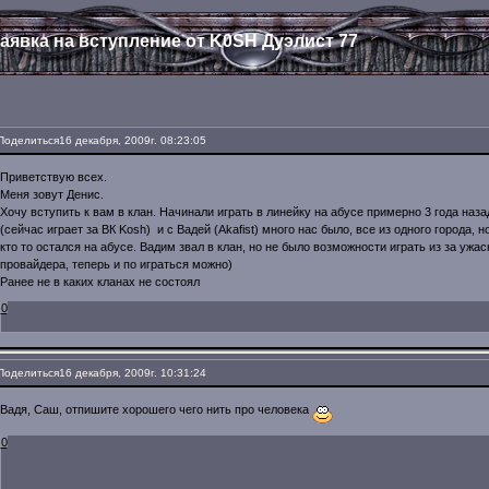
аявка на вступление от K0SH Дуэлист 77
Поделиться
16 декабря, 2009г. 08:23:05
Приветствую всех.
Меня зовут Денис.
Хочу вступить к вам в клан. Начинали играть в линейку на абусе примерно 3 года наза
(сейчас играет за ВК Kosh) и с Вадей (Akafist) много нас было, все из одного города, н
кто то остался на абусе. Вадим звал в клан, но не было возможности играть из за уж
провайдера, теперь и по играться можно)
Ранее не в каких кланах не состоял
0
Поделиться
16 декабря, 2009г. 10:31:24
Вадя, Саш, отпишите хорошего чего нить про человека
0