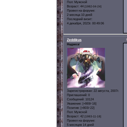
Пол:
Мужской
Возраст:
44
[1982-04-24]
Провел на форуме:
2 месяца 10 дней
Последний визит:
4 декабря, 2023г. 00:49:06
Zeddikus
Надмозг
Зарегистрирован
: 22 августа, 2007г.
Приглашений:
0
Сообщений:
10124
Уважение:
[+869/-16]
Позитив:
[+803/-22]
Пол:
Мужской
Возраст:
42
[1983-11-18]
Провел на форуме:
5 месяцев 14 дней