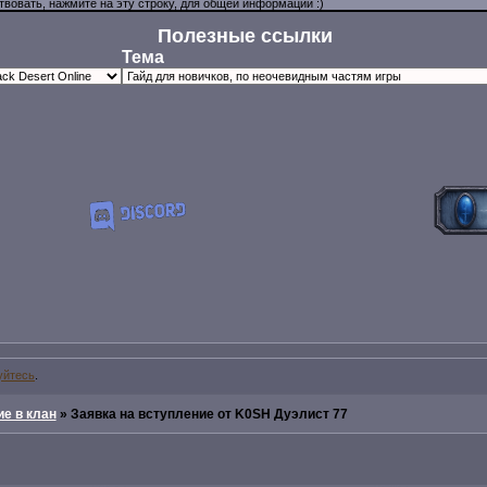
Полезные ссылки
Тема
уйтесь
.
е в клан
»
Заявка на вступление от K0SH Дуэлист 77