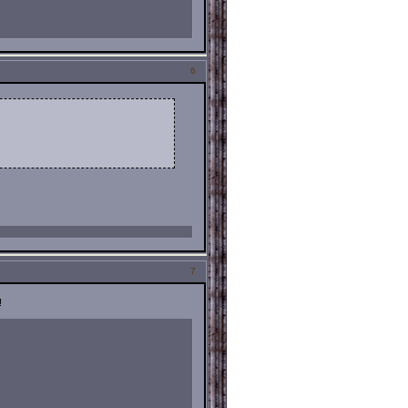
6
7
!