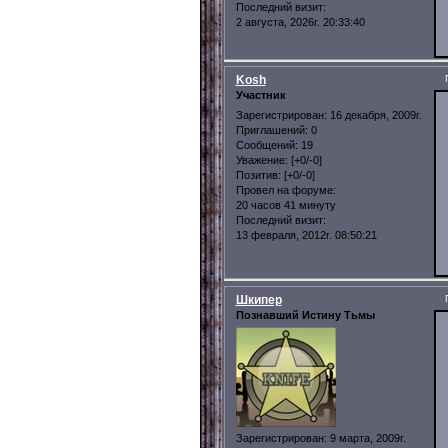
Последний визит:
2 августа, 2026г. 20:33:40
Kosh
Участник
Зарегистрирован
: 16 декабря, 2009г.
Приглашений:
0
Сообщений:
19
Уважение:
[+0/-0]
Позитив:
[+0/-0]
Провел на форуме:
20 часов 41 минуту
Последний визит:
13 февраля, 2012г. 08:50:21
Шкипер
Познавший Истину Тьмы
Зарегистрирован
: 9 марта, 2009г.