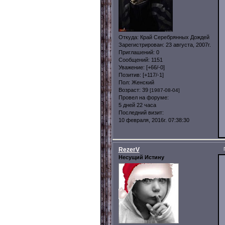
Откуда:
Край Серебрянных Дождей
Зарегистрирован
: 23 августа, 2007г.
Приглашений:
0
Сообщений:
1151
Уважение:
[+66/-0]
Позитив:
[+117/-1]
Пол:
Женский
Возраст:
39
[1987-08-04]
Провел на форуме:
5 дней 22 часа
Последний визит:
10 февраля, 2016г. 07:38:30
RezerV
Несущий Истину