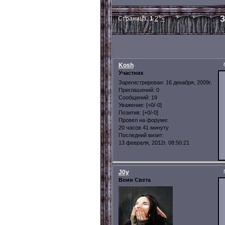
З
Страница:
1
2
»
Kosh
Участник
Зарегистрирован
: 16 декабря, 2009г.
Приглашений:
0
Сообщений:
19
Уважение:
[+0/-0]
Позитив:
[+0/-0]
Провел на форуме:
20 часов 41 минуту
Последний визит:
13 февраля, 2012г. 08:50:21
J0y
Воин Света