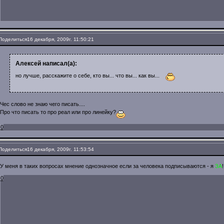
Поделиться
16 декабря, 2009г. 11:50:21
Алексей написал(а):
но лучше, расскажите о себе, кто вы... что вы... как вы...
Чес слово не знаю чего писать....
Про что писать то про реал или про линейку?
0
Поделиться
16 декабря, 2009г. 11:53:54
У меня в таких вопросах мнение однозначное если за человека подписываются - я
ЗА
!
0