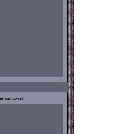
3
ентарии друзей