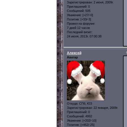
Зарегистрирован
: 2 июня, 2009г.
Приглашений:
0
Сообщений:
505
Уважение:
[+27/-0]
Позитив:
[+33/-3]
Провел на форуме:
7 дней 12 часов
Последний визит:
24 июля, 2013г. 07:00:38
Алексей
Аватар
Откуда:
СПб, ЮЗ
Зарегистрирован
: 22 января, 2009г.
Приглашений:
0
Сообщений:
4992
Уважение:
[+202/-10]
Позитив:
[+462/-25]