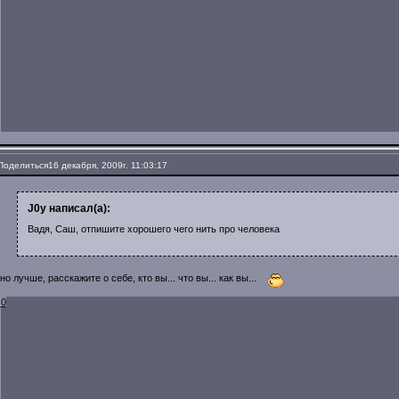
Поделиться
16 декабря, 2009г. 11:03:17
J0y написал(а):
Вадя, Саш, отпишите хорошего чего нить про человека
но лучше, расскажите о себе, кто вы... что вы... как вы...
0