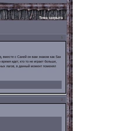
Тема закрыта
1
д, вместе с Саней он вам знаком как Sax
о время идет, кто то не играет больше,
асных лагов, в данный момент поменял
2