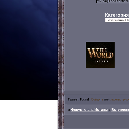
Категория
Привет, Гость!
Войдите
или
зарегистрир
»
Форум клана Истины
»
Вступлени