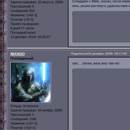
Солидарен с Miele, скачал, после перв
Зарегистрирован
: 10 августа, 2009г.
лень, решил растянуть удовольствие и
Приглашений:
0
Сообщений:
816
0
Уважение:
[+40/-3]
Позитив:
[+0/-0]
Провел на форуме:
6 дней 17 часов
Последний визит:
14 декабря, 2010г. 04:26:27
IMANGO
Поделиться
16 декабря, 2009г. 09:17:00
Посвященный
такс ... качаю, жаль мну там нет
0
Откуда:
Астрахань
Зарегистрирован
: 10 ноября, 2009г.
Приглашений:
0
Сообщений:
1396
Уважение:
[+97/-3]
Позитив:
[+92/-3]