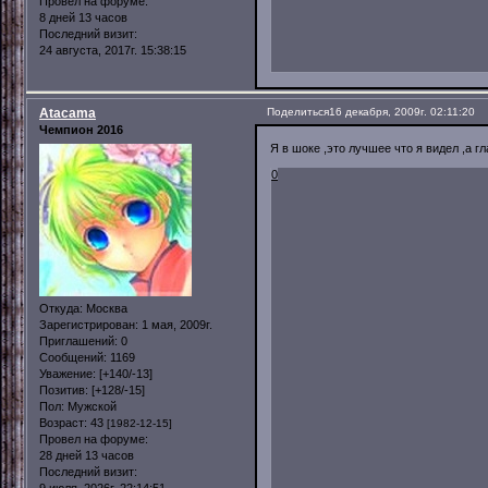
Провел на форуме:
8 дней 13 часов
Последний визит:
24 августа, 2017г. 15:38:15
Atacama
Поделиться
16 декабря, 2009г. 02:11:20
Чемпион 2016
Я в шоке ,это лучшее что я видел ,а г
0
Откуда:
Москва
Зарегистрирован
: 1 мая, 2009г.
Приглашений:
0
Сообщений:
1169
Уважение:
[+140/-13]
Позитив:
[+128/-15]
Пол:
Мужской
Возраст:
43
[1982-12-15]
Провел на форуме:
28 дней 13 часов
Последний визит:
9 июля, 2026г. 22:14:51