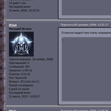
14 дней 1 час
Последний визит:
13 июля, 2026г. 16:32:23
Илья
Поделиться
16 декабря, 2009г. 12:31:17
Несущий Истину
Отличное видео!! мне очень понравило
0
Зарегистрирован
: 18 ноября, 2008г.
Приглашений:
0
Сообщений:
493
Уважение:
[+39/-0]
Позитив:
[+11/-0]
Пол:
Мужской
Возраст:
43
[1982-09-27]
Провел на форуме:
5 дней 14 часов
Последний визит:
11 марта, 2017г. 14:29:27
Поделиться
16 декабря, 2009г. 12:50:58