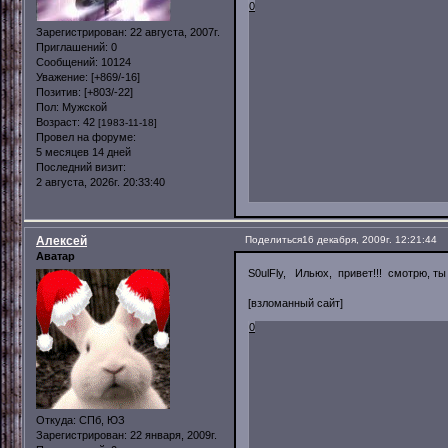
0
Зарегистрирован
: 22 августа, 2007г.
Приглашений:
0
Сообщений:
10124
Уважение:
[+869/-16]
Позитив:
[+803/-22]
Пол:
Мужской
Возраст:
42
[1983-11-18]
Провел на форуме:
5 месяцев 14 дней
Последний визит:
2 августа, 2026г. 20:33:40
Алексей
Поделиться
16 декабря, 2009г. 12:21:44
Аватар
S0ulFly, Ильюх, привет!!! смотрю, т
[взломанный сайт]
0
Откуда:
СПб, ЮЗ
Зарегистрирован
: 22 января, 2009г.