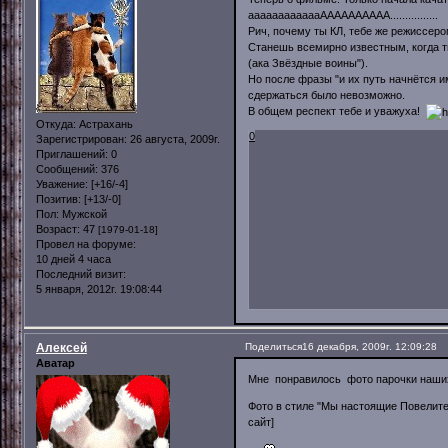
ааааааааааааАААААААААА................
Рич, почему ты КЛ, тебе же режиссеро
Станешь всемирно известным, когда тв
(ака Звёздные воины").
Но после фразы "и их путь начнётся и
сдержаться было невозможно.
В общем респект тебе и уважуха!
Откуда:
Астрахань
0
Зарегистрирован
: 26 августа, 2009г.
Приглашений:
0
Сообщений:
376
Уважение:
[+16/-4]
Позитив:
[+13/-0]
Пол:
Мужской
Возраст:
47
[1979-01-18]
Провел на форуме:
10 дней 4 часа
Последний визит:
5 января, 2012г. 19:08:44
Алексей
Поделиться
16 декабря, 2009г. 12:09:28
Аватар
Мне понравилось фото парочки наших
Фото в стиле "Мы настоящие Повелите
сайт]