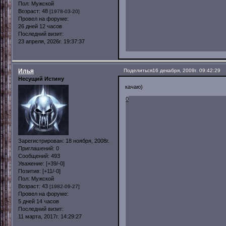
Пол:
Мужской
Возраст:
48
[1978-03-20]
Провел на форуме:
26 дней 12 часов
Последний визит:
23 апреля, 2026г. 19:37:37
Илья
Поделиться
16 декабря, 2009г. 09:42:29
Несущий Истину
качаю)
0
Зарегистрирован
: 18 ноября, 2008г.
Приглашений:
0
Сообщений:
493
Уважение:
[+39/-0]
Позитив:
[+11/-0]
Пол:
Мужской
Возраст:
43
[1982-09-27]
Провел на форуме:
5 дней 14 часов
Последний визит:
11 марта, 2017г. 14:29:27