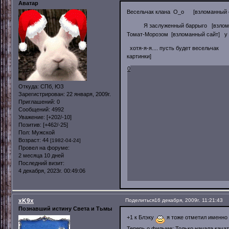
Аватар
Весельчак клана O_o [взломанный 
Я заслуженный баррыго [взлома
Томат-Морозом [взломанный сайт] у 
хотя-я-я.... пусть будет весельчак
картинки]
0
Откуда:
СПб, ЮЗ
Зарегистрирован
: 22 января, 2009г.
Приглашений:
0
Сообщений:
4992
Уважение:
[+202/-10]
Позитив:
[+462/-25]
Пол:
Мужской
Возраст:
44
[1982-04-24]
Провел на форуме:
2 месяца 10 дней
Последний визит:
4 декабря, 2023г. 00:49:06
xK9x
Поделиться
16 декабря, 2009г. 11:21:43
Познавший истину Света и Тьмы
+1 к Блэку
я тоже отметил именно
Теперь о фильме: Только начала качать