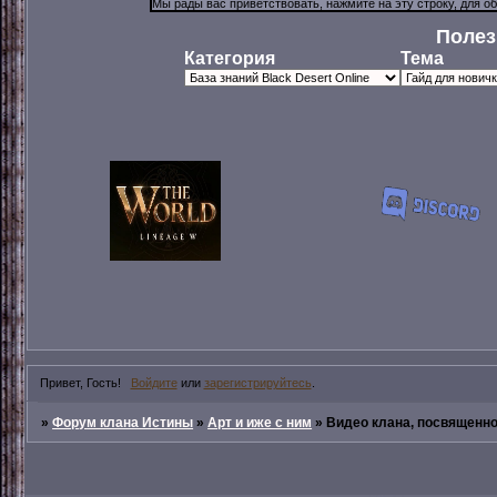
Полез
Категория
Тема
Привет, Гость!
Войдите
или
зарегистрируйтесь
.
»
Форум клана Истины
»
Арт и иже с ним
»
Видео клана, посвященно