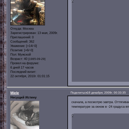
0
Откуда:
Москва
Зарегистрирован
: 13 мая, 2009г.
Приглашений:
0
Сообщений:
362
Уважение:
[+14/-0]
Позитив:
[+6/-0]
Пол:
Мужской
Возраст:
40
[1985-09-29]
Провел на форуме:
6 дней 17 часов
Последний визит:
22 октября, 2010г. 01:01:15
Miele
Поделиться
16 декабря, 2009г. 00:33:35
Несущий Истину
скачала, а посмотрю завтра. Оттягива
температуре за окном в -24 градуса в
0