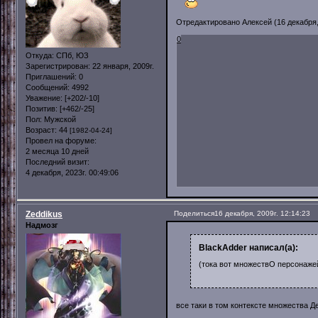
Отредактировано Алексей (16 декабря, 
0
Откуда:
СПб, ЮЗ
Зарегистрирован
: 22 января, 2009г.
Приглашений:
0
Сообщений:
4992
Уважение:
[+202/-10]
Позитив:
[+462/-25]
Пол:
Мужской
Возраст:
44
[1982-04-24]
Провел на форуме:
2 месяца 10 дней
Последний визит:
4 декабря, 2023г. 00:49:06
Zeddikus
Поделиться
16 декабря, 2009г. 12:14:23
Надмозг
BlackAdder написал(а):
(тока вот множествО персонаже
все таки в том контексте множества Де