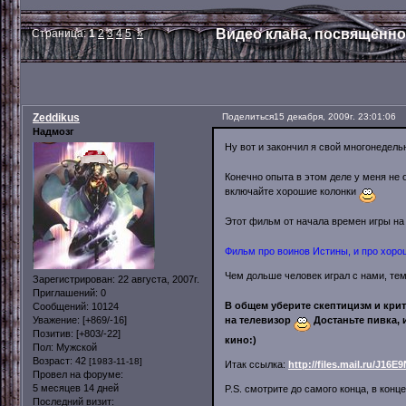
Видео клана, посвященно
Страница:
1
2
3
4
5
»
Zeddikus
Поделиться
15 декабря, 2009г. 23:01:06
Надмозг
Ну вот и закончил я свой многонедел
Конечно опыта в этом деле у меня не 
включайте хорошие колонки
Этот фильм от начала времен игры на
Фильм про воинов Истины, и про хоро
Чем дольше человек играл с нами, те
Зарегистрирован
: 22 августа, 2007г.
Приглашений:
0
В общем уберите скептицизм и кри
Сообщений:
10124
на телевизор
Достаньте пивка, 
Уважение:
[+869/-16]
Позитив:
[+803/-22]
кино:)
Пол:
Мужской
Возраст:
42
[1983-11-18]
Итак ссылка:
http://files.mail.ru/J16E9
Провел на форуме:
5 месяцев 14 дней
P.S. смотрите до самого конца, в конц
Последний визит: