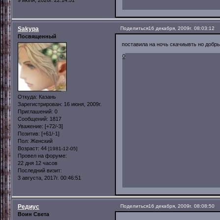
Sakypa
Поделиться
16 декабря, 2009г. 08:03:12
Посвященный
поставила на ночь скачиывть но добры
0
Откуда:
Казань
Зарегистрирован
: 16 июня, 2009г.
Приглашений:
0
Сообщений:
1817
Уважение:
[+72/-3]
Позитив:
[+61/-1]
Пол:
Женский
Возраст:
44
[1981-12-05]
Провел на форуме:
22 дня 12 часов
Последний визит:
3 августа, 2017г. 00:46:51
Редиус
Поделиться
16 декабря, 2009г. 08:08:50
Воин Света