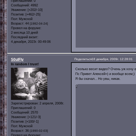
Приглашений:
0
Сообщений:
4992
Уважение:
[+202/-10]
Позитив:
[+462/-25]
Пол:
Мужской
Возраст:
44
[1982-04-24]
Провел на форуме:
2 месяца 10 дней
Последний визит:
4 декабря, 2023г. 00:49:06
S0ulFly
Поделиться
16 декабря, 2009г. 12:28:01
In random I trust!
Сколько весит видео? Очень уж хочу е
Пс Привет Алексей=) и вообще всем;)
Я бы скачал... Но увы, никак.
0
Зарегистрирован
: 2 апреля, 2008г.
Приглашений:
0
Сообщений:
2570
Уважение:
[+121/-3]
Позитив:
[+100/-1]
Пол:
Мужской
Возраст:
36
[1990-02-03]
Провел на форуме: