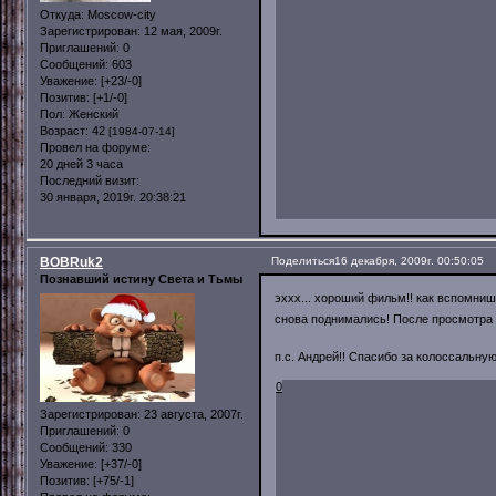
Откуда:
Moscow-city
Зарегистрирован
: 12 мая, 2009г.
Приглашений:
0
Сообщений:
603
Уважение:
[+23/-0]
Позитив:
[+1/-0]
Пол:
Женский
Возраст:
42
[1984-07-14]
Провел на форуме:
20 дней 3 часа
Последний визит:
30 января, 2019г. 20:38:21
BOBRuk2
Поделиться
16 декабря, 2009г. 00:50:05
Познавший истину Света и Тьмы
эххх... хороший фильм!! как вспомнишь
снова поднимались! После просмотра 
п.с. Андрей!! Спасибо за колоссальн
0
Зарегистрирован
: 23 августа, 2007г.
Приглашений:
0
Сообщений:
330
Уважение:
[+37/-0]
Позитив:
[+75/-1]