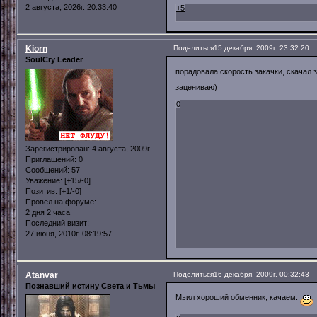
2 августа, 2026г. 20:33:40
+5
Kiorn
Поделиться
15 декабря, 2009г. 23:32:20
SoulCry Leader
порадовала скорость закачки, скачал 
зацениваю)
0
Зарегистрирован
: 4 августа, 2009г.
Приглашений:
0
Сообщений:
57
Уважение:
[+15/-0]
Позитив:
[+1/-0]
Провел на форуме:
2 дня 2 часа
Последний визит:
27 июня, 2010г. 08:19:57
Atanvar
Поделиться
16 декабря, 2009г. 00:32:43
Познавший истину Света и Тьмы
Мэил хороший обменник, качаем.