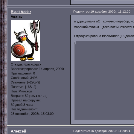
BlackAdder
Поделиться
16 декабря, 2009г. 11:12:20
Аватар
мудрец клана оО. конечно перебор, н
хороший фильм. (тока вот множествО
Отредактировано BlackAdder (16 декабр
0
Откуда:
Красноярск
Зарегистрирован
: 14 апреля, 2009г.
Приглашений:
0
Сообщений:
3496
Уважение:
[+290/-9]
Позитив:
[+68/-2]
Пол:
Мужской
Возраст:
52
[1974-07-22]
Провел на форуме:
30 дней 3 часа
Последний визит:
23 сентября, 2025г. 15:03:00
Алексей
Поделиться
16 декабря, 2009г. 11:20:04