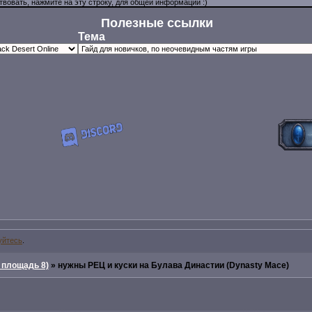
Полезные ссылки
Тема
уйтесь
.
 площадь 8)
»
нужны РЕЦ и куски на Булава Династии (Dynasty Mace)