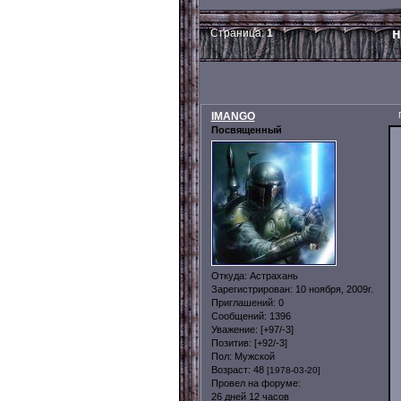
н
Страница:
1
IMANGO
Посвященный
Откуда:
Астрахань
Зарегистрирован
: 10 ноября, 2009г.
Приглашений:
0
Сообщений:
1396
Уважение:
[+97/-3]
Позитив:
[+92/-3]
Пол:
Мужской
Возраст:
48
[1978-03-20]
Провел на форуме:
26 дней 12 часов