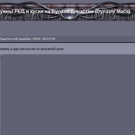
ужны РЕЦ и куски на Булава Династии (Dynasty Mace)
Поделиться
8 декабря, 2009г. 09:23:59
приму в дар или куплю по разумной цене
0