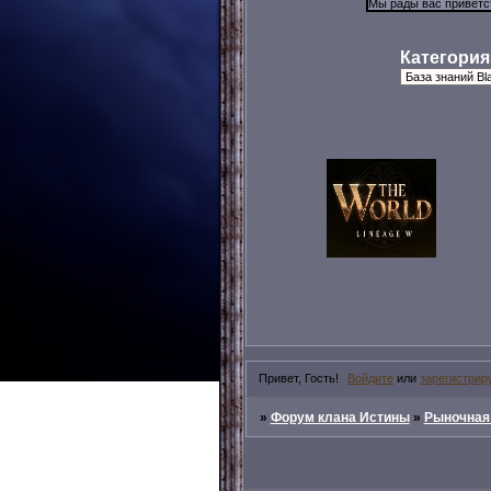
Категория
Привет, Гость!
Войдите
или
зарегистрир
»
Форум клана Истины
»
Рыночная