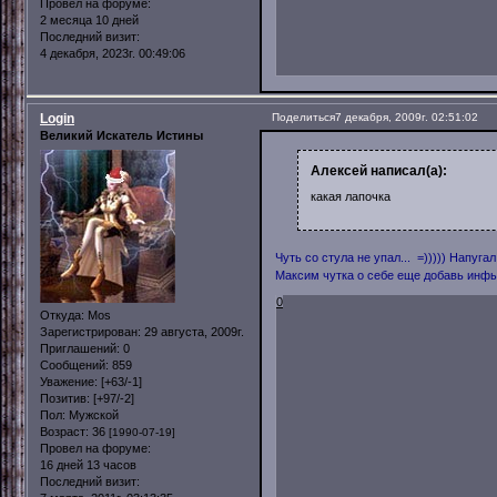
Провел на форуме:
2 месяца 10 дней
Последний визит:
4 декабря, 2023г. 00:49:06
Login
Поделиться
7 декабря, 2009г. 02:51:02
Великий Искатель Истины
Алексей написал(а):
какая лапочка
Чуть со стула не упал... =))))) Напуга
Максим чутка о себе еще добавь инфы
0
Откуда:
Mos
Зарегистрирован
: 29 августа, 2009г.
Приглашений:
0
Сообщений:
859
Уважение:
[+63/-1]
Позитив:
[+97/-2]
Пол:
Мужской
Возраст:
36
[1990-07-19]
Провел на форуме:
16 дней 13 часов
Последний визит: