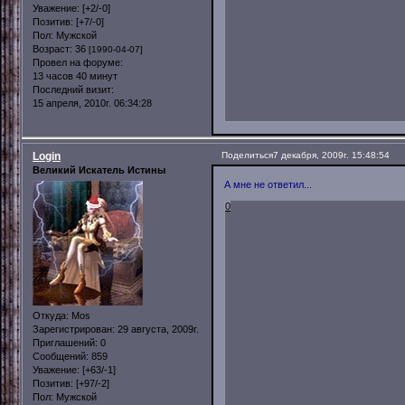
Уважение:
[+2/-0]
Позитив:
[+7/-0]
Пол:
Мужской
Возраст:
36
[1990-04-07]
Провел на форуме:
13 часов 40 минут
Последний визит:
15 апреля, 2010г. 06:34:28
Login
Поделиться
7 декабря, 2009г. 15:48:54
Великий Искатель Истины
А мне не ответил...
0
Откуда:
Mos
Зарегистрирован
: 29 августа, 2009г.
Приглашений:
0
Сообщений:
859
Уважение:
[+63/-1]
Позитив:
[+97/-2]
Пол:
Мужской