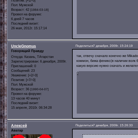
Позитив:
[+1/-0]
Пол:
Мужской
Возраст:
42
[1984-03-18]
Провел на форуме:
6 дней 7 часов
Последний визит:
26 мая, 2012г. 15:17:14
UncleGnomus
Поделиться
7 декабря, 2009г. 15:24:19
Говорящий Правду
так, отвечу сначало конечно же Mikad
Откуда:
Казань, ТАтарстан
коммон, бижа феникс(в наличии волк 6
Зарегистрирован
: 6 декабря, 2009г.
какую версию нужно скачать и желател
Приглашений:
0
Сообщений:
23
0
Уважение:
[+2/-0]
Позитив:
[+7/-0]
Пол:
Мужской
Возраст:
36
[1990-04-07]
Провел на форуме:
13 часов 40 минут
Последний визит:
15 апреля, 2010г. 06:34:28
Алексей
Поделиться
7 декабря, 2009г. 15:26:33
Аватар