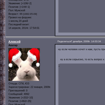
Уважение:
[+106/-2]
Позитив:
[+144/-1]
Пол:
Мужской
Возраст:
44
[1982-05-09]
Провел на форуме:
1 месяц 20 дней
Последний визит:
14 апреля, 2014г. 17:54:01
Алексей
Поделиться
7 декабря, 2009г. 14:03:34
Аватар
ну если человек хочет к нам, пусть 
ну а если серьезно, то есть вопрос 
0
Откуда:
СПб, ЮЗ
Зарегистрирован
: 22 января, 2009г.
Приглашений:
0
Сообщений:
4992
Уважение:
[+202/-10]
Позитив:
[+462/-25]
Пол:
Мужской