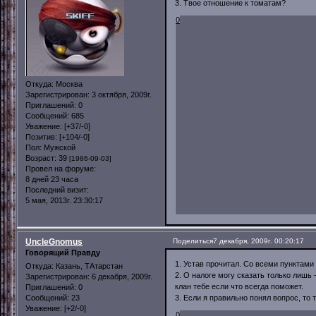
3. Твое отношение к томатам?
0
Откуда:
Москва
Зарегистрирован
: 3 октября, 2009г.
Приглашений:
0
Сообщений:
685
Уважение:
[+37/-0]
Позитив:
[+104/-0]
Пол:
Мужской
Возраст:
39
[1986-09-03]
Провел на форуме:
8 дней 23 часа
Последний визит:
5 мая, 2013г. 23:30:17
UncleGnomus
Поделиться
7 декабря, 2009г. 00:20:17
Говорящий Правду
1. Устав прочитал. Со всеми пунктами
Откуда:
Казань, ТАтарстан
2. О налоге могу сказать только лишь 
Зарегистрирован
: 6 декабря, 2009г.
клан тебе если что всегда поможет.
Приглашений:
0
Сообщений:
23
3. Если я правильно понял вопрос, то
Уважение:
[+2/-0]
0