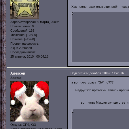
Хах после таких слов этих ребят нельз
0
Зарегистрирован
: 9 марта, 2009г.
Приглашений:
0
Сообщений:
138
Уважение:
[+28/-0]
Позитив:
[+12/-0]
Провел на форуме:
2 дня 20 часов
Последний визит:
25 апреля, 2010г. 00:04:18
Алексей
Поделиться
7 декабря, 2009г. 11:45:16
Аватар
а вот чяго сразу "ЗА" то???
а вдруг это вражесий твинг и враг н
вот пусть Максим лучше ответит, 
0
Откуда:
СПб, ЮЗ
Зарегистрирован
: 22 января, 2009г.