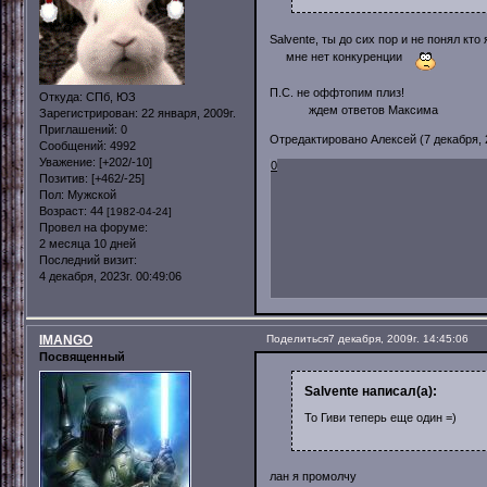
Salvente, ты до сих пор и не понял кто я
мне нет конкуренции
П.С. не оффтопим плиз!
Откуда:
СПб, ЮЗ
ждем ответов Максима
Зарегистрирован
: 22 января, 2009г.
Приглашений:
0
Отредактировано Алексей (7 декабря, 2
Сообщений:
4992
Уважение:
[+202/-10]
0
Позитив:
[+462/-25]
Пол:
Мужской
Возраст:
44
[1982-04-24]
Провел на форуме:
2 месяца 10 дней
Последний визит:
4 декабря, 2023г. 00:49:06
IMANGO
Поделиться
7 декабря, 2009г. 14:45:06
Посвященный
Salvente написал(а):
То Гиви теперь еще один =)
лан я промолчу