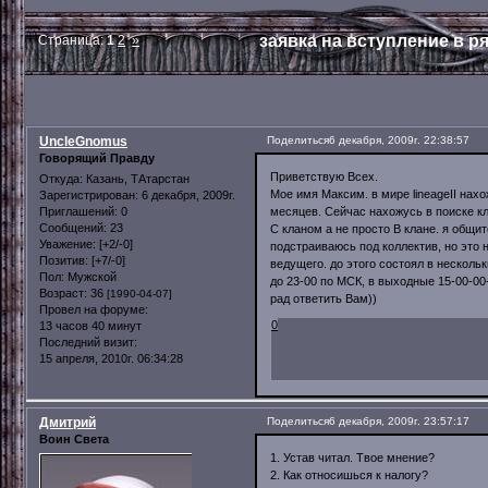
заявка на вступление в р
Страница:
1
2
»
UncleGnomus
Поделиться
6 декабря, 2009г. 22:38:57
Говорящий Правду
Приветствую Всех.
Откуда:
Казань, ТАтарстан
Мое имя Максим. в мире lineageII на
Зарегистрирован
: 6 декабря, 2009г.
месяцев. Сейчас нахожусь в поиске к
Приглашений:
0
Сообщений:
23
С кланом а не просто В клане. я общи
Уважение:
[+2/-0]
подстраиваюсь под коллектив, но это н
Позитив:
[+7/-0]
ведущего. до этого состоял в несколь
Пол:
Мужской
до 23-00 по МСК, в выходные 15-00-00
Возраст:
36
[1990-04-07]
рад ответить Вам))
Провел на форуме:
0
13 часов 40 минут
Последний визит:
15 апреля, 2010г. 06:34:28
Дмитрий
Поделиться
6 декабря, 2009г. 23:57:17
Воин Света
1. Устав читал. Твое мнение?
2. Как относишься к налогу?