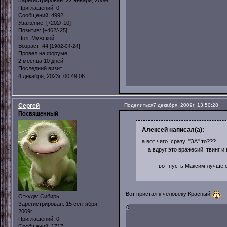
Приглашений:
0
Сообщений:
4992
Уважение:
[+202/-10]
Позитив:
[+462/-25]
Пол:
Мужской
Возраст:
44
[1982-04-24]
Провел на форуме:
2 месяца 10 дней
Последний визит:
4 декабря, 2023г. 00:49:06
Сергей
Поделиться
7 декабря, 2009г. 13:50:28
Посвященный
Алексей написал(а):
а вот чяго сразу "ЗА" то???
а вдруг это вражесий твинг и 
вот пусть Максим лучше ответ
Вот пристал к человеку Красный
Откуда:
Сибирь
Зарегистрирован
: 15 сентября,
0
2009г.
Приглашений:
0
Сообщений:
1717