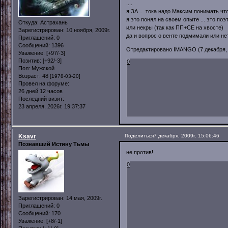
....
я ЗА .. тока надо Максим понимать что
я это понял на своем опыте ... это п
Откуда:
Астрахань
или некры (так как ПП+СЕ на хвосте)
Зарегистрирован
: 10 ноября, 2009г.
да и вопрос о венте подмимали или не
Приглашений:
0
Сообщений:
1396
Отредактировано IMANGO (7 декабря, 2
Уважение:
[+97/-3]
Позитив:
[+92/-3]
0
Пол:
Мужской
Возраст:
48
[1978-03-20]
Провел на форуме:
26 дней 12 часов
Последний визит:
23 апреля, 2026г. 19:37:37
Ksavr
Поделиться
7 декабря, 2009г. 15:06:46
Познавший Истину Тьмы
не против!
0
Зарегистрирован
: 14 мая, 2009г.
Приглашений:
0
Сообщений:
170
Уважение:
[+8/-1]