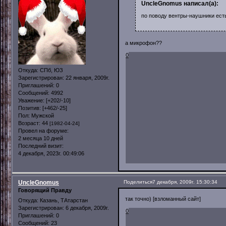
UncleGnomus написал(а):
по поводу вентры-наушники есть
а микрофон??
0
Откуда:
СПб, ЮЗ
Зарегистрирован
: 22 января, 2009г.
Приглашений:
0
Сообщений:
4992
Уважение:
[+202/-10]
Позитив:
[+462/-25]
Пол:
Мужской
Возраст:
44
[1982-04-24]
Провел на форуме:
2 месяца 10 дней
Последний визит:
4 декабря, 2023г. 00:49:06
UncleGnomus
Поделиться
7 декабря, 2009г. 15:30:34
Говорящий Правду
так точно) [взломанный сайт]
Откуда:
Казань, ТАтарстан
Зарегистрирован
: 6 декабря, 2009г.
0
Приглашений:
0
Сообщений:
23