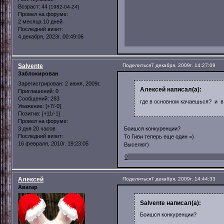
Возраст:
44
[1982-04-24]
Провел на форуме:
2 месяца 10 дней
Последний визит:
4 декабря, 2023г. 00:49:06
Salvente
Поделиться
7 декабря, 2009г. 14:27:09
Заблокирован
Зарегистрирован
: 2 июня, 2009г.
Алексей написал(а):
Приглашений:
0
Сообщений:
283
где в основном качаешься? и в
Уважение:
[+7/-0]
Позитив:
[+11/-1]
Провел на форуме:
3 дня 20 часов
Боишся конкуренции?
Последний визит:
То Гиви теперь еще один =)
16 февраля, 2010г. 19:23:05
Выселют)
0
Алексей
Поделиться
7 декабря, 2009г. 14:44:33
Аватар
Salvente написал(а):
Боишся конкуренции?