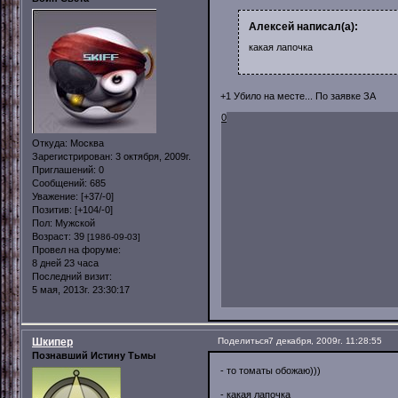
Алексей написал(а):
какая лапочка
+1 Убило на месте... По заявке ЗА
0
Откуда:
Москва
Зарегистрирован
: 3 октября, 2009г.
Приглашений:
0
Сообщений:
685
Уважение:
[+37/-0]
Позитив:
[+104/-0]
Пол:
Мужской
Возраст:
39
[1986-09-03]
Провел на форуме:
8 дней 23 часа
Последний визит:
5 мая, 2013г. 23:30:17
Шкипер
Поделиться
7 декабря, 2009г. 11:28:55
Познавший Истину Тьмы
- то томаты обожаю)))
- какая лапочка