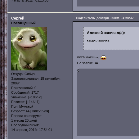
7 марта, 2011г. 03:13:35
Сергей
Поделиться
7 декабря, 2009г. 04:56:32
Посвященный
Алексей написал(а):
какая лапочка
Леха жжешь=)
По заявке ЗА.
0
Откуда:
Сибирь
Зарегистрирован
: 15 сентября,
2009г.
Приглашений:
0
Сообщений:
1717
Уважение:
[+106/-2]
Позитив:
[+144/-1]
Пол:
Мужской
Возраст:
44
[1982-05-09]
Провел на форуме:
1 месяц 20 дней
Последний визит:
14 апреля, 2014г. 17:54:01