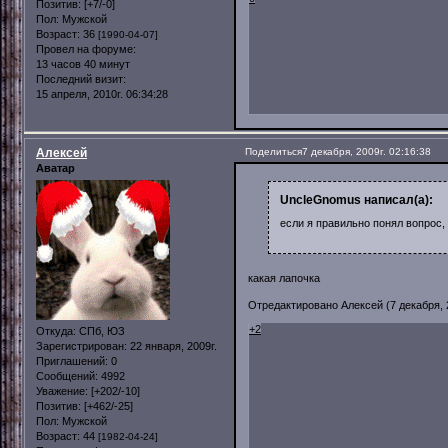
Позитив:
[+7/-0]
Пол:
Мужской
Возраст:
36
[1990-04-07]
Провел на форуме:
13 часов 40 минут
Последний визит:
15 апреля, 2010г. 06:34:28
Алексей
Поделиться
7 декабря, 2009г. 02:16:38
Аватар
UncleGnomus написал(а):
если я правильно понял вопрос,
какая лапочка
Отредактировано Алексей (7 декабря, 2
+2
Откуда:
СПб, ЮЗ
Зарегистрирован
: 22 января, 2009г.
Приглашений:
0
Сообщений:
4992
Уважение:
[+202/-10]
Позитив:
[+462/-25]
Пол:
Мужской
Возраст:
44
[1982-04-24]