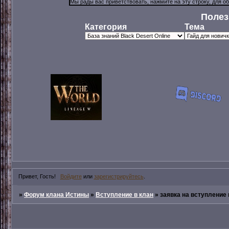
Полез
Категория
Тема
Привет, Гость!
Войдите
или
зарегистрируйтесь
.
»
Форум клана Истины
»
Вступление в клан
»
заявка на вступление