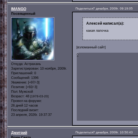
IMANGO
Поделиться
7 декабря, 2009г. 09:19:05
Посвященный
Алексей написал(а):
какая лапочка
[взломанный сайт]
0
Откуда:
Астрахань
Зарегистрирован
: 10 ноября, 2009г.
Приглашений:
0
Сообщений:
1396
Уважение:
[+97/-3]
Позитив:
[+92/-3]
Пол:
Мужской
Возраст:
48
[1978-03-20]
Провел на форуме:
26 дней 12 часов
Последний визит:
23 апреля, 2026г. 19:37:37
Дмитрий
Поделиться
7 декабря, 2009г. 10:50:43
Воин Света