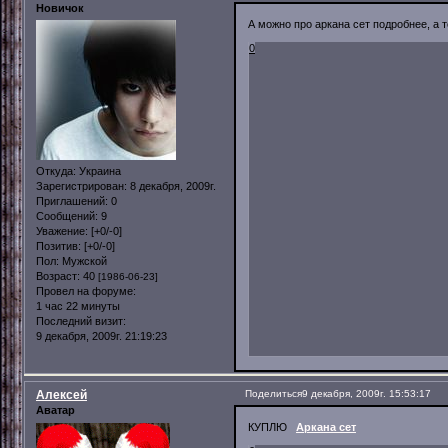
Новичок
А можно про аркана сет подробнее, а т
0
Откуда:
Украина
Зарегистрирован
: 8 декабря, 2009г.
Приглашений:
0
Сообщений:
9
Уважение:
[+0/-0]
Позитив:
[+0/-0]
Пол:
Мужской
Возраст:
40
[1986-06-23]
Провел на форуме:
1 час 22 минуты
Последний визит:
9 декабря, 2009г. 21:19:23
Алексей
Поделиться
9 декабря, 2009г. 15:53:17
Аватар
КУПЛЮ
Аркана сет