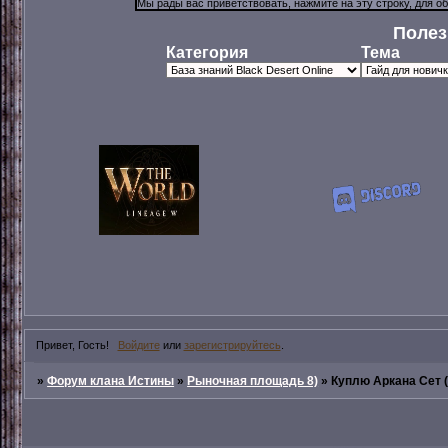
Полез
Категория
Тема
Привет, Гость!
Войдите
или
зарегистрируйтесь
.
»
Форум клана Истины
»
Рыночная площадь 8)
»
Куплю Аркана Сет 