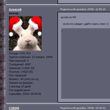
Алексей
Поделиться
9 декабря, 2009г. 11:55:10
Аватар
куплю исЧО
если кто увидет, дайте знать плиз =)
0
Откуда:
СПб, ЮЗ
Зарегистрирован
: 22 января, 2009г.
Приглашений:
0
Сообщений:
4992
Уважение:
[+202/-10]
Позитив:
[+462/-25]
Пол:
Мужской
Возраст:
44
[1982-04-24]
Провел на форуме:
2 месяца 10 дней
Последний визит:
4 декабря, 2023г. 00:49:06
СУДИЯ
Поделиться
9 декабря, 2009г. 15:40:41