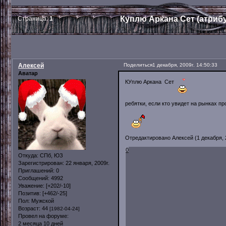
Куплю Аркана Сет (атриб
Страница:
1
Алексей
Поделиться
1 декабря, 2009г. 14:50:33
Аватар
КУплю Аркана Сет
ребятки, если кто увидет на рынках пр
Отредактировано Алексей (1 декабря, 2
0
Откуда:
СПб, ЮЗ
Зарегистрирован
: 22 января, 2009г.
Приглашений:
0
Сообщений:
4992
Уважение:
[+202/-10]
Позитив:
[+462/-25]
Пол:
Мужской
Возраст:
44
[1982-04-24]
Провел на форуме:
2 месяца 10 дней