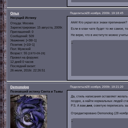
Ольх
Поделиться
28 ноября, 2009г. 19:18:45
Несущий Истину
ААА! Кто украл все знаки препинания
Откуда:
Москва
Зарегистрирован
: 15 августа, 2009г.
Если в клан чате будет то же самое, т
Приглашений:
0
Не верю, что в институте можно учить
Сообщений:
509
Уважение:
[+38/-1]
0
Позитив:
[+10/-1]
Пол:
Мужской
Возраст:
55
[1970-09-28]
Провел на форуме:
12 дней 0 часов
Последний визит:
26 июля, 2016г. 22:26:51
Demonolog
Поделиться
28 ноября, 2009г. 19:21:20
Познавший истину Света и Тьмы
Да, стиль написания оставляет желать
поздно, а найти нормальных людей ста
P.S. А вам,
аня
, советую переписать з
Отредактировано Demonolog (28 ноября,
0