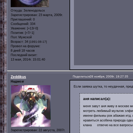
Откуда:
Зеленодольск
Зарегистрирован
: 23 марта, 2009г.
Приглашений:
0
Сообщений:
334
Уважение:
[+13/-0]
Позитив:
[+7/-1]
Пол:
Мужской
Возраст:
34
[1991-08-17]
Провел на форуме:
8 дней 18 часов
Последний визит:
13 мая, 2014г. 15:01:40
Zeddikus
Поделиться
28 ноября, 2009г. 19:27:35
Надмозг
Если заявка шутка, то неудачная, пре
аня написал(а):
меня завут аня живу в москве м
мотреть любимый мультик элфийс
имени фильмы рок абажаю итд. и
нравиться асобена природа оде
клана отвечю на все вапросы
Зарегистрирован
: 22 августа, 2007г.