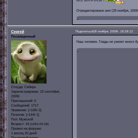
Отредактировано аня (28 ноября, 2009г
0
Сергей
Поделиться
28 ноября, 2009г. 18:28:12
Посвященный
Наш человек. Глады не умеют много 
0
Откуда:
Сибирь
Зарегистрирован
: 15 сентября,
2009г.
Приглашений:
0
Сообщений:
1717
Уважение:
[+106/-2]
Позитив:
[+144/-1]
Пол:
Мужской
Возраст:
44
[1982-05-09]
Провел на форуме:
1 месяц 20 дней
Последний визит: