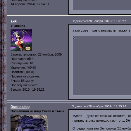
14 апреля, 2014г. 17:54:01
аня
Поделиться
28 ноября, 2009г. 18:31:55
Участник
а кто умеет правильна писть пакажите
0
Зарегистрирован
: 27 ноября, 2009г.
Приглашений:
0
Сообщений:
10
Уважение:
[+0/-0]
Позитив:
[+0/-0]
Провел на форуме:
4 часа 55 минут
Последний визит:
6 июля, 2010г. 19:38:21
Demonolog
Поделиться
28 ноября, 2009г. 18:35:24
Познавший истину Света и Тьмы
Мдяяя.... Даже не знаю как ответить, 
протянуть руку помощи, так что ....
ЗА
Отредактировано Demonolog (28 ноября,