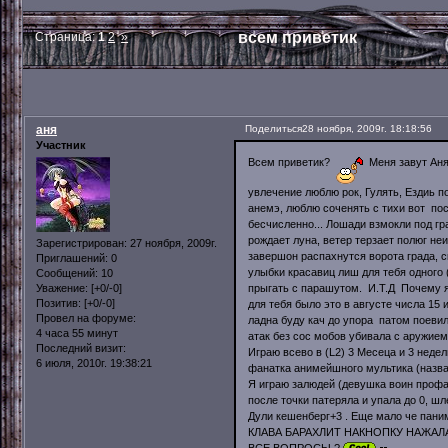
всем приветик
Страница:
1
2
»
аня
Поделиться
28 ноября, 2009г. 18:18:56
Участник
Всем приветик?
Меня завут Аня
увлечение люблю рок, Гулять, Ездиь п
анемэ, люблю соченять с тихи вот по
бесчисленно... Лошади взмокли под гр
рождает луна, ветер терзает полюг неис
Зарегистрирован
: 27 ноября, 2009г.
завершон распахнутся ворота града, 
Приглашений:
0
улыбки красавиц лиш для тебя одного
Сообщений:
10
прыгать с парашутом. И.Т.Д Почему я
Уважение:
[+0/-0]
Позитив:
[+0/-0]
для тебя было это в августе числа 15
Провел на форуме:
ладна буду кач до упора патом поевил
4 часа 55 минут
атак без сос мобов убивала с аружием
Последний визит:
Играю всево в (L2) 3 Месеца и 3 нед
6 июля, 2010г. 19:38:21
фанатка анимейшного мультика (назв
Я играю залюдей (девушка воин профа
после точки патеряла и упала до 0, 
Дули кешенберг+3 . Еще мало че па
КЛАВА БАРАХЛИТ НАКНОПКУ НАЖАЛ
ВСЕ ВОПРОСЫ ?