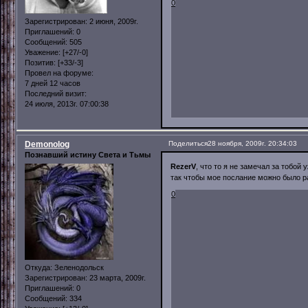
0
Зарегистрирован
: 2 июня, 2009г.
Приглашений:
0
Сообщений:
505
Уважение:
[+27/-0]
Позитив:
[+33/-3]
Провел на форуме:
7 дней 12 часов
Последний визит:
24 июля, 2013г. 07:00:38
Demonolog
Поделиться
28 ноября, 2009г. 20:34:03
Познавший истину Света и Тьмы
RezerV
, что то я не замечал за тобо
так чтобы мое послание можно было 
0
Откуда:
Зеленодольск
Зарегистрирован
: 23 марта, 2009г.
Приглашений:
0
Сообщений:
334