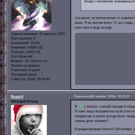
Когда с человеком знакомишься
это верно, но впечатление от знакомс
иные. Я не против взять 71 лвл глада,
клан чате я буду всегда.
Зарегистрирован
: 22 августа, 2007г.
0
Приглашений:
0
Сообщений:
10124
Уважение:
[+869/-16]
Позитив:
[+803/-22]
Пол:
Мужской
Возраст:
42
[1983-11-18]
Провел на форуме:
5 месяцев 14 дней
Последний визит:
2 августа, 2026г. 20:33:40
RezerV
Поделиться
28 ноября, 2009г. 20:25:27
Несущий Истину
Я
ЗА
. 1 вопрос: сомной находите общи
Я тоже пишу безграмотно если этого е
предметам в школе всегда было тверд
самом деле человек?
Отредактировано RezerV (28 ноября, 20