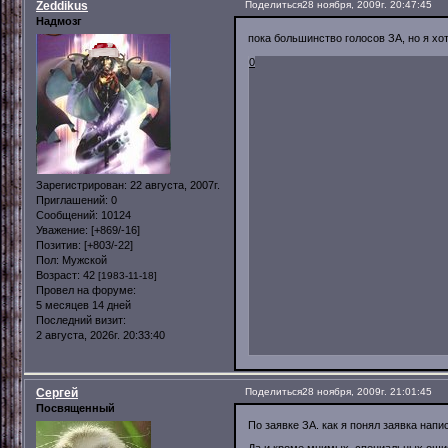
Zeddikus
Поделиться
28 ноября, 2009г. 20:47:45
Надмозг
пока большинство голосов ЗА, но я хо
0
Зарегистрирован
: 22 августа, 2007г.
Приглашений:
0
Сообщений:
10124
Уважение:
[+869/-16]
Позитив:
[+803/-22]
Пол:
Мужской
Возраст:
42
[1983-11-18]
Провел на форуме:
5 месяцев 14 дней
Последний визит:
2 августа, 2026г. 20:33:40
Сергей
Поделиться
28 ноября, 2009г. 21:01:45
Посвященный
По заявке ЗА. как я понял заявка на
Да и кроме мнимых. специальных ошибок