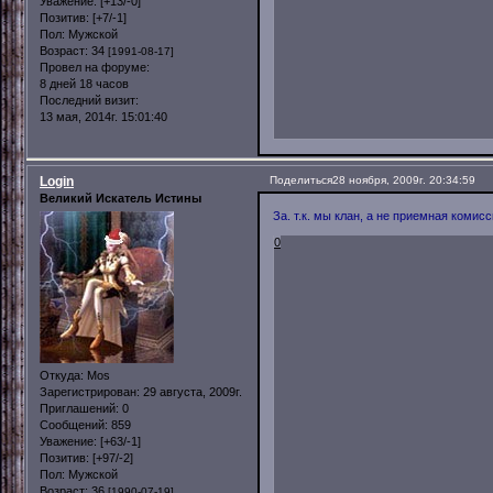
Уважение:
[+13/-0]
Позитив:
[+7/-1]
Пол:
Мужской
Возраст:
34
[1991-08-17]
Провел на форуме:
8 дней 18 часов
Последний визит:
13 мая, 2014г. 15:01:40
Login
Поделиться
28 ноября, 2009г. 20:34:59
Великий Искатель Истины
За. т.к. мы клан, а не приемная комис
0
Откуда:
Mos
Зарегистрирован
: 29 августа, 2009г.
Приглашений:
0
Сообщений:
859
Уважение:
[+63/-1]
Позитив:
[+97/-2]
Пол:
Мужской
Возраст:
36
[1990-07-19]