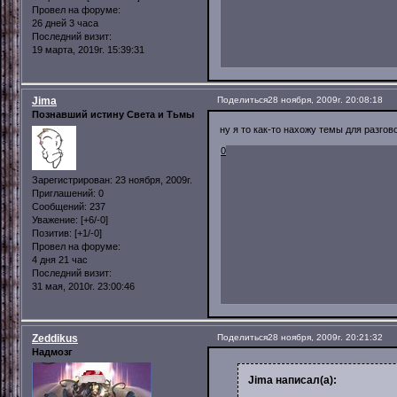
Провел на форуме:
26 дней 3 часа
Последний визит:
19 марта, 2019г. 15:39:31
Jima
Поделиться
28 ноября, 2009г. 20:08:18
Познавший истину Света и Тьмы
ну я то как-то нахожу темы для разгов
0
Зарегистрирован
: 23 ноября, 2009г.
Приглашений:
0
Сообщений:
237
Уважение:
[+6/-0]
Позитив:
[+1/-0]
Провел на форуме:
4 дня 21 час
Последний визит:
31 мая, 2010г. 23:00:46
Zeddikus
Поделиться
28 ноября, 2009г. 20:21:32
Надмозг
Jima написал(а):