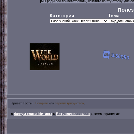
Полез
Категория
Тема
Привет, Гость!
Войдите
или
зарегистрируйтесь
.
»
Форум клана Истины
»
Вступление в клан
»
всем приветик