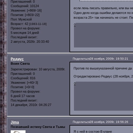
Приглашений:
0
Сообщений:
10124
если лень писать правильно, или вы не
Уважение:
[+869/-16]
Одно дело когда ошибки делаются по н
Позитив:
[+803/-22]
возраста 25+ так начинать не стоит. П
Пол:
Мужской
Возраст:
42
[1983-11-18]
0
Провел на форуме:
5 месяцев 14 дней
Последний визит:
2 августа, 2026г. 20:33:40
Редиус
Поделиться
28 ноября, 2009г. 19:50:21
Воин Света
Против по вышеуказанной причине да и
Зарегистрирован
: 10 августа, 2009г.
Приглашений:
0
Отредактировано Редиус (28 ноября, 20
Сообщений:
816
Уважение:
[+40/-3]
0
Позитив:
[+0/-0]
Провел на форуме:
6 дней 17 часов
Последний визит:
14 декабря, 2010г. 04:26:27
Jima
Поделиться
28 ноября, 2009г. 19:56:26
Познавший истину Света и Тьмы
Я с ней в состою В клане