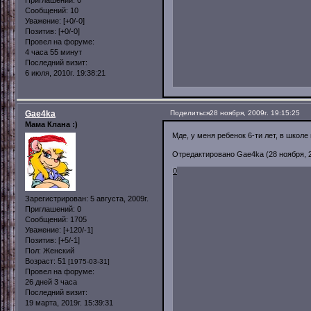
Сообщений:
10
Уважение:
[+0/-0]
Позитив:
[+0/-0]
Провел на форуме:
4 часа 55 минут
Последний визит:
6 июля, 2010г. 19:38:21
Gae4ka
Поделиться
28 ноября, 2009г. 19:15:25
Мама Клана :)
Мде, у меня ребенок 6-ти лет, в школе 
Отредактировано Gae4ka (28 ноября, 20
0
Зарегистрирован
: 5 августа, 2009г.
Приглашений:
0
Сообщений:
1705
Уважение:
[+120/-1]
Позитив:
[+5/-1]
Пол:
Женский
Возраст:
51
[1975-03-31]
Провел на форуме:
26 дней 3 часа
Последний визит:
19 марта, 2019г. 15:39:31