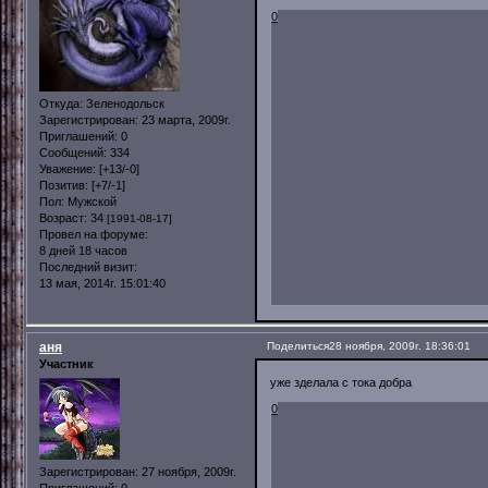
0
Откуда:
Зеленодольск
Зарегистрирован
: 23 марта, 2009г.
Приглашений:
0
Сообщений:
334
Уважение:
[+13/-0]
Позитив:
[+7/-1]
Пол:
Мужской
Возраст:
34
[1991-08-17]
Провел на форуме:
8 дней 18 часов
Последний визит:
13 мая, 2014г. 15:01:40
аня
Поделиться
28 ноября, 2009г. 18:36:01
Участник
уже зделала с тока добра
0
Зарегистрирован
: 27 ноября, 2009г.
Приглашений:
0