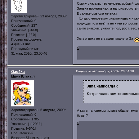
Смогу сказать, что человек добрый, д
Заявка нормальная, я например хотел 
В заявке смысла не вижу
Зарегистрирован
: 23 ноября, 2009г.
Когда с человеком знакомишься нужно
Приглашений:
0
подходит или нет), а не куча вопросов
Сообщений:
237
сайте знакомс укажите пол, рост, вес, 
Уважение:
[+6/-0]
Позитив:
[+1/-0]
Хоть я пока не в вашем клане, я За
Провел на форуме:
4 дня 21 час
0
Последний визит:
31 мая, 2010г. 23:00:46
Gae4ka
Поделиться
28 ноября, 2009г. 20:04:38
Мама Клана :)
Jima написал(а):
Когда с человеком знакомишься
Зарегистрирован
: 5 августа, 2009г.
А как с человеком искать общие темы 
Приглашений:
0
будет?
Сообщений:
1705
0
Уважение:
[+120/-1]
Позитив:
[+5/-1]
Пол:
Женский
Возраст:
51
[1975-03-31]