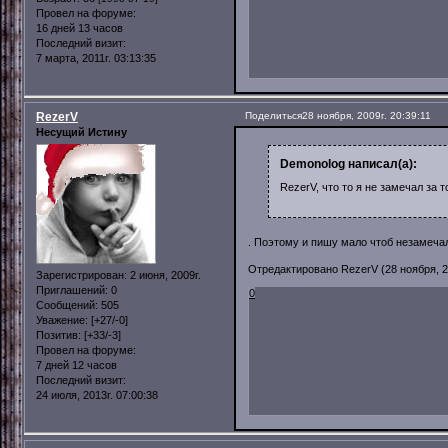
Провел на форуме:
16 дней 13 часов
Последний визит:
7 марта, 2011г. 03:13:35
RezerV
Поделиться
28 ноября, 2009г. 20:39:11
Несущий Истину
Demonolog написал(а):
RezerV, что то я не замечал за 
. Поэтому и пишу мало чтоб незамечал
Отредактировано RezerV (28 ноября, 20
Зарегистрирован
: 2 июня, 2009г.
Приглашений:
0
0
Сообщений:
505
Уважение:
[+27/-0]
Позитив:
[+33/-3]
Провел на форуме:
7 дней 12 часов
Последний визит:
24 июля, 2013г. 07:00:38