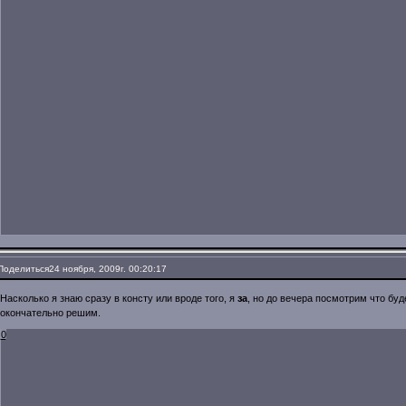
Поделиться
24 ноября, 2009г. 00:20:17
Насколько я знаю сразу в консту или вроде того, я
за
, но до вечера посмотрим что буд
окончательно решим.
0