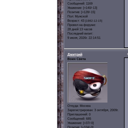
Сообщений:
1169
Уважение:
[+140/-13]
Позитив:
[+128/-15]
Пол:
Мужской
Возраст:
43
[1982-12-15]
Провел на форуме:
28 дней 13 часов
Последний визит:
9 июля, 2026г. 22:14:51
Дмитрий
Воин Света
Откуда:
Москва
Зарегистрирован
: 3 октября, 2009г.
Приглашений:
0
Сообщений:
685
Уважение:
[+37/-0]
Позитив:
[+104/-0]