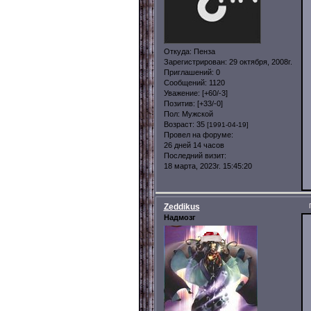
Откуда:
Пенза
Зарегистрирован
: 29 октября, 2008г.
Приглашений:
0
Сообщений:
1120
Уважение:
[+60/-3]
Позитив:
[+33/-0]
Пол:
Мужской
Возраст:
35
[1991-04-19]
Провел на форуме:
26 дней 14 часов
Последний визит:
18 марта, 2023г. 15:45:20
Zeddikus
Надмозг