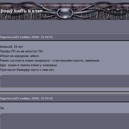
рошу взять в клан
Поделиться
23 ноября, 2009г. 21:44:01
Алексей, 29 лет
Профа ПП он же апостол 79+
ИГрал на народном, абисе
Ранее состоял в клане vengeance - стал ненужен консте, заменили.
Щас играю в твинко клане у знакомых.
Пригласил Живадер часто с ним кач.
0
Поделиться
23 ноября, 2009г. 22:03:42
За
0