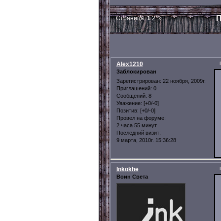
П
Страница:
1
2
»
Alex1210
Заблокирован
Зарегистрирован
: 22 ноября, 2009г.
Приглашений:
0
Сообщений:
8
Уважение:
[+0/-0]
Позитив:
[+0/-0]
Провел на форуме:
2 часа 55 минут
Последний визит:
9 марта, 2010г. 15:36:28
Inkokhe
Воин Света