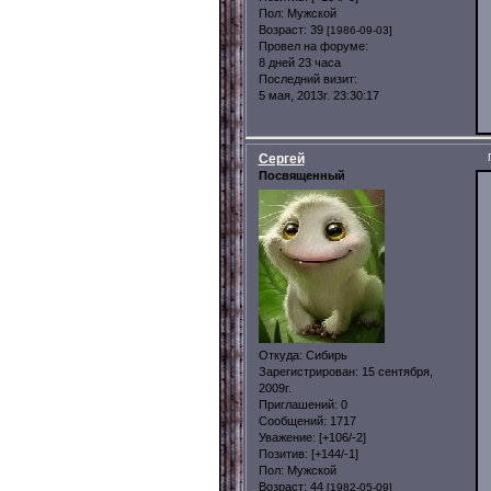
Пол:
Мужской
Возраст:
39
[1986-09-03]
Провел на форуме:
8 дней 23 часа
Последний визит:
5 мая, 2013г. 23:30:17
Сергей
Посвященный
Откуда:
Сибирь
Зарегистрирован
: 15 сентября,
2009г.
Приглашений:
0
Сообщений:
1717
Уважение:
[+106/-2]
Позитив:
[+144/-1]
Пол:
Мужской
Возраст:
44
[1982-05-09]