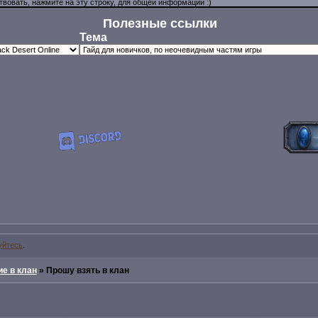
Полезные ссылки
Тема
уйтесь
.
е в клан
»
Прошу взять в клан