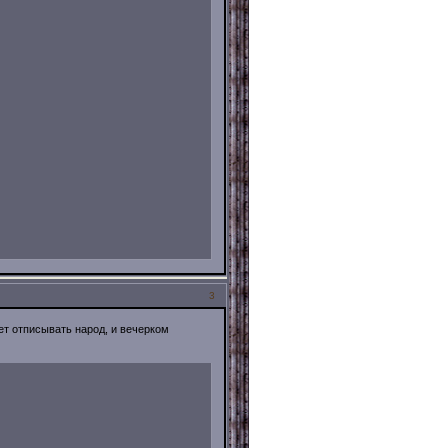
3
ет отписывать народ, и вечерком