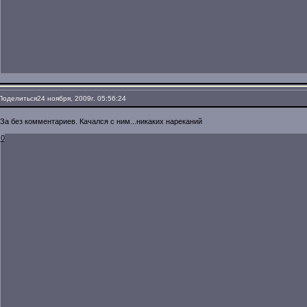
Поделиться
24 ноября, 2009г. 05:56:24
За без комментариев. Качался с ним...никаких нареканий
0