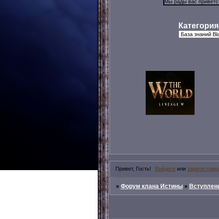
Категория
Привет, Гость!
Войдите
или
зарегистрир
»
Форум клана Истины
»
Вступлени