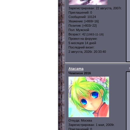
Зарегистрирован
: 22 августа, 2007г.
Приглашений:
0
Сообщений:
10124
Уважение:
[+869/-16]
Позитив:
[+803/-22]
Пол:
Мужской
Возраст:
42
[1983-11-18]
Провел на форуме:
5 месяцев 14 дней
Последний визит:
2 августа, 2026г. 20:33:40
Atacama
Чемпион 2016
Откуда:
Москва
Зарегистрирован
: 1 мая, 2009г.
Приглашений:
0