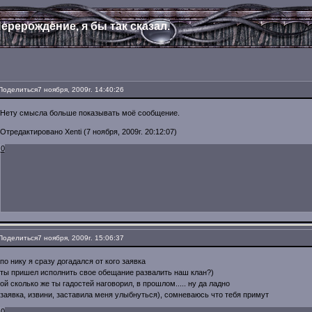
ерерождение, я бы так сказал.
Поделиться
7 ноября, 2009г. 14:40:26
Нету смысла больше показывать моё сообщение.
Отредактировано Xenti (7 ноября, 2009г. 20:12:07)
0
Поделиться
7 ноября, 2009г. 15:06:37
по нику я сразу догадался от кого заявка
ты пришел исполнить свое обещание развалить наш клан?)
ой сколько же ты гадостей наговорил, в прошлом..... ну да ладно
заявка, извини, заставила меня улыбнуться), сомневаюсь что тебя примут
0