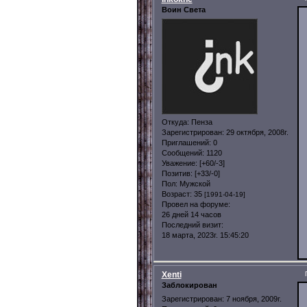
Воин Света
Откуда:
Пенза
Зарегистрирован
: 29 октября, 2008г.
Приглашений:
0
Сообщений:
1120
Уважение:
[+60/-3]
Позитив:
[+33/-0]
Пол:
Мужской
Возраст:
35
[1991-04-19]
Провел на форуме:
26 дней 14 часов
Последний визит:
18 марта, 2023г. 15:45:20
Xenti
Заблокирован
Зарегистрирован
: 7 ноября, 2009г.