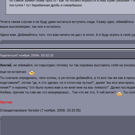
по самой заявке скажу просто - как ты посмел ворватся в наш храм грешный ? б
поступок ! тут барабанная дробь и сикирбашка
Чтож в таком случае я не буду даже пытаться вступить сюда. Скажу одно, обижайтесь и
ваше высокомерие, так оно и осталось.
Удачи вам. Добивайтесь того, что вам ничего не даст в итоге. А я буду играть в своё у
0
Поделиться
7 ноября, 2009г. 20:32:32
Хентай
, не обижайся, но серьездно: почему ты так норовиш выставить себя на пос
еще не встречал.
Ты сначало определись, чего хочеш, а уж потом добивайся, а то все так-же как в прош
подставили!", потом "да, я это зделал, но я хотел как лутше!", далее "вы все мои враг
гения?" и наконец "это было нужно вам а не мне! мне на вас плевать!". Далее последо
4гейма, причем ты сам-же это инициирывал... Так-что же это, 3-тий виток?
Ты скло
Против
Отредактировано Vorodor (7 ноября, 2009г. 20:33:35)
0