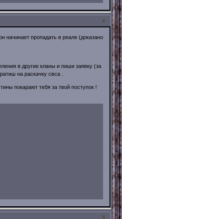
4
о он начинает пропадать в реале (доказано
пления в другие кланы и пиши заявку (за
ратиш на раскачку свса .
тины покарают тебя за твой поступок !
5