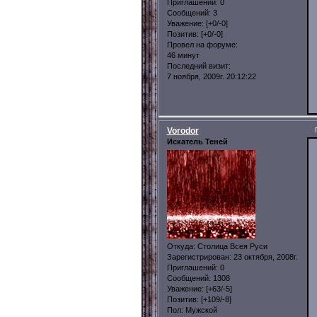
Приглашений:
0
Сообщений:
3
Уважение:
[+0/-0]
Позитив:
[+0/-0]
Провел на форуме:
46 минут
Последний визит:
7 ноября, 2009г. 20:12:22
Vorodor
Искатель Теней
Откуда:
Столица Всея Руси
Зарегистрирован
: 23 октября, 2008г.
Приглашений:
0
Сообщений:
1308
Уважение:
[+63/-5]
Позитив:
[+109/-8]
Пол:
Мужской