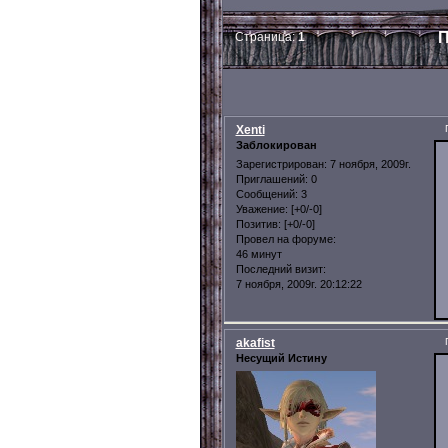
П
Страница:
1
Xenti
Заблокирован
Зарегистрирован
: 7 ноября, 2009г.
Приглашений:
0
Сообщений:
3
Уважение:
[+0/-0]
Позитив:
[+0/-0]
Провел на форуме:
46 минут
Последний визит:
7 ноября, 2009г. 20:12:22
akafist
Несущий Истину