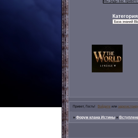
Категория
Привет, Гость!
Войдите
или
зарегистрир
»
Форум клана Истины
»
Вступлени