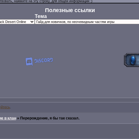
Полезные ссылки
Тема
уйтесь
.
е в клан
»
Перерождение, я бы так сказал.