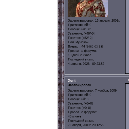
Зарегистрирован
: 16 апреля, 2009г.
Приглашений:
0
Сообщений:
501
Уважение:
[+49/-0]
Позитив:
[+52/-2]
Пол:
Мужской
Возраст:
44
[1982-03-13]
Провел на форуме:
10 дней 23 часа
Последний визит:
4 апреля, 2023г. 09:23:52
Xenti
Заблокирован
Зарегистрирован
: 7 ноября, 2009г.
Приглашений:
0
Сообщений:
3
Уважение:
[+0/-0]
Позитив:
[+0/-0]
Провел на форуме:
46 минут
Последний визит:
7 ноября, 2009г. 20:12:22