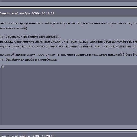
Поделиться
7 ноября, 2009г. 16:11:29
этот пост в шутку конечно - неберите его, он же свс ,а если человек играет за свса ,т
многими свсами)
тут серьезно - по заявке лвл маловат ,
выскажу свое мнение ,если все сложится в твою пользу ,докачай свса до 70+ без всту
одно это покажет на сколько сильно твое желание прийти к нам, и сколько времени пот
по самой заявке скажу просто - как ты посмел ворватся в наш храм грешный ? боги Ис
тут барабанная дробь и сикирбашка
+1
Поделиться
7 ноября, 2009г. 17:29:16