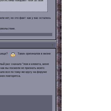
оги Истины покарают тебя за твой
ли нет, но это факт: как у вас осталось
довольствие.
7
мешище?
Таких оригиналов в жизни
лый раз: сначало "лож и клевета, меня
и, как вы посмели не признать моего
вало все по тому-же кругу на форуме
нен повторятса.