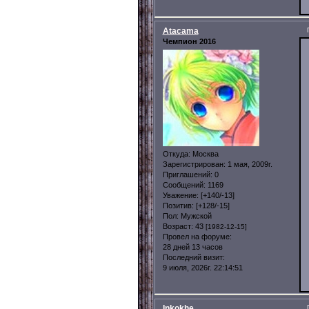
Atacama
Чемпион 2016
Откуда:
Москва
Зарегистрирован
: 1 мая, 2009г.
Приглашений:
0
Сообщений:
1169
Уважение:
[+140/-13]
Позитив:
[+128/-15]
Пол:
Мужской
Возраст:
43
[1982-12-15]
Провел на форуме:
28 дней 13 часов
Последний визит:
9 июля, 2026г. 22:14:51
Inkokhe