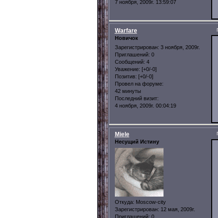
7 ноября, 2009г. 13:59:07
Warfare
Новичок
Зарегистрирован
: 3 ноября, 2009г.
Приглашений:
0
Сообщений:
4
Уважение:
[+0/-0]
Позитив:
[+0/-0]
Провел на форуме:
42 минуты
Последний визит:
4 ноября, 2009г. 00:04:19
Miele
Несущий Истину
Откуда:
Moscow-city
Зарегистрирован
: 12 мая, 2009г.
Приглашений:
0