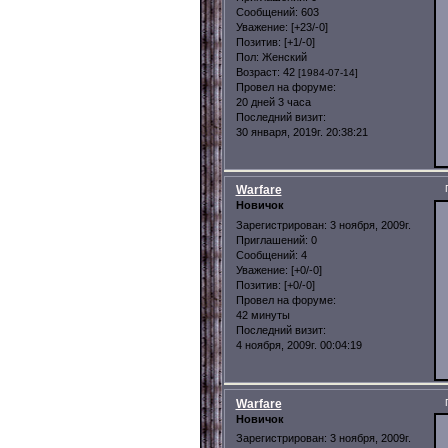
Сообщений:
603
Уважение:
[+23/-0]
Позитив:
[+1/-0]
Пол:
Женский
Возраст:
42
[1984-07-14]
Провел на форуме:
20 дней 3 часа
Последний визит:
30 января, 2019г. 20:38:21
Warfare
Новичок
Зарегистрирован
: 3 ноября, 2009г.
Приглашений:
0
Сообщений:
4
Уважение:
[+0/-0]
Позитив:
[+0/-0]
Провел на форуме:
42 минуты
Последний визит:
4 ноября, 2009г. 00:04:19
Warfare
Новичок
Зарегистрирован
: 3 ноября, 2009г.