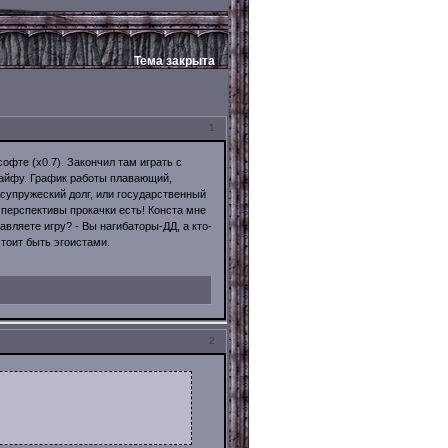
Тема закрыта
1
офте (х0.7). Закончил там играть с
кайфу. График работы плавающий,
р супружеский долг, или государственный
 перспективы прокачки есть! Конста мне
авляете игру? - Вы нагибаторы-ДД, а кто-
стоит быть эгоистами.
2