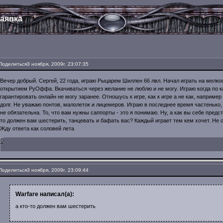
аявка
Поделиться
3 ноября, 2009г. 23:07:35
Вечер добрый. Сергей, 22 года, играю Рыцарем Шиллен 66 лвл. Начал играть на мелкос
открытием РуОффа. Вкачиваться через желание не люблю и не могу. Играю когда по 
гарантировать онлайн не могу заранее. Отношусь к игре, как к игре а не как, наприме
долг. Не уважаю понтов, малолеток и лицемеров. Играю в последнее время частенько,
не обязательна. То, что вам нужны саппорты - это я понимаю. Ну, а как вы себе предст
то должен вам шестерить, танцевать и бафать вас? Каждый играет тем кем хочет. Не 
Жду ответа как соловей лета
0
Поделиться
3 ноября, 2009г. 23:09:44
Warfare написал(а):
а кто-то должен вам шестерить