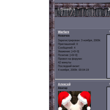
З
Страница:
1
Warfare
Новичок
Зарегистрирован
: 3 ноября, 2009г.
Приглашений:
0
Сообщений:
4
Уважение:
[+0/-0]
Позитив:
[+0/-0]
Провел на форуме:
42 минуты
Последний визит:
4 ноября, 2009г. 00:04:19
Алексей
Аватар