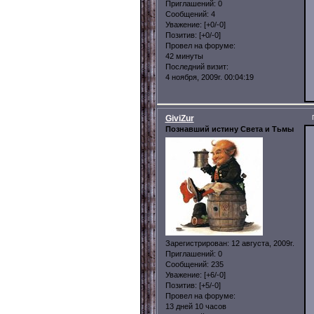
Приглашений:
0
Сообщений:
4
Уважение:
[+0/-0]
Позитив:
[+0/-0]
Провел на форуме:
42 минуты
Последний визит:
4 ноября, 2009г. 00:04:19
GiviZur
Познавший истину Света и Тьмы
Зарегистрирован
: 12 августа, 2009г.
Приглашений:
0
Сообщений:
235
Уважение:
[+6/-0]
Позитив:
[+5/-0]
Провел на форуме:
13 дней 10 часов