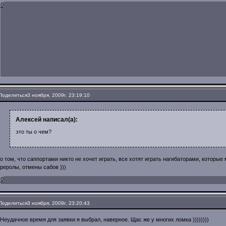
0
Поделиться
3 ноября, 2009г. 23:19:10
Алексей написал(а):
это ты о чем?
о том, что саппортами никто не хочет играть, все хотят играть нагибаторами, которые 
реролы, отмены сабов )))
0
Поделиться
3 ноября, 2009г. 23:20:43
Неудачное время для заявки я выбрал, наверное. Щас же у многих ломка ))))))))