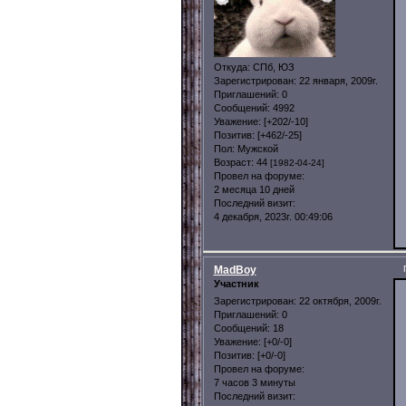
Откуда:
СПб, ЮЗ
Зарегистрирован
: 22 января, 2009г.
Приглашений:
0
Сообщений:
4992
Уважение:
[+202/-10]
Позитив:
[+462/-25]
Пол:
Мужской
Возраст:
44
[1982-04-24]
Провел на форуме:
2 месяца 10 дней
Последний визит:
4 декабря, 2023г. 00:49:06
MadBoy
Участник
Зарегистрирован
: 22 октября, 2009г.
Приглашений:
0
Сообщений:
18
Уважение:
[+0/-0]
Позитив:
[+0/-0]
Провел на форуме:
7 часов 3 минуты
Последний визит: