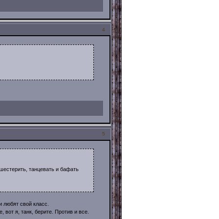
4
5
 шестерить, танцевать и бафать
и любят свой класс.
 вот я, танк, берите. Против и все.