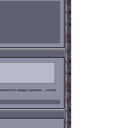
6
меняются в каждых хрониках... в итоге
7