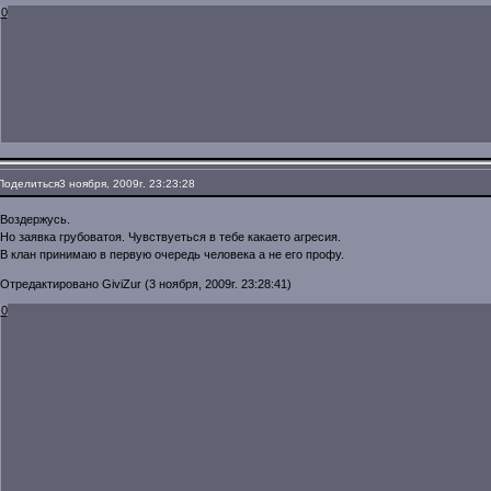
0
Поделиться
3 ноября, 2009г. 23:23:28
Воздержусь.
Но заявка грубоватоя. Чувствуеться в тебе какаето агресия.
В клан принимаю в первую очередь человека а не его профу.
Отредактировано GiviZur (3 ноября, 2009г. 23:28:41)
0