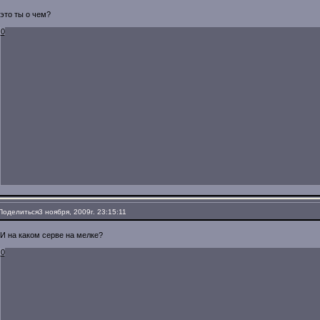
это ты о чем?
0
Поделиться
3 ноября, 2009г. 23:15:11
И на каком серве на мелке?
0