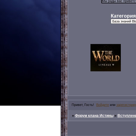
Категория
Привет, Гость!
Войдите
или
зарегистрир
»
Форум клана Истины
»
Вступлени