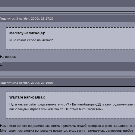
Поделиться
3 ноября, 2009г. 23:17:26
MadBoy написал(а):
И на каком серве на мелке?
На первом.
0
Поделиться
3 ноября, 2009г. 23:19:08
Warfare написал(а):
Ну, а как вы себе представляете игру? - Вы нагибаторы-ДД, а кто-то должен вам
вас? Каждый играет тем кем хочет. Не стоит быть эгоистами.
Нам никто ничего не должен, мы хотим привлечь людей, которые играют за саппортов 
Мне такая постановка вопроса не нравится, мол, вы тут зажрались, саппортов требуете,