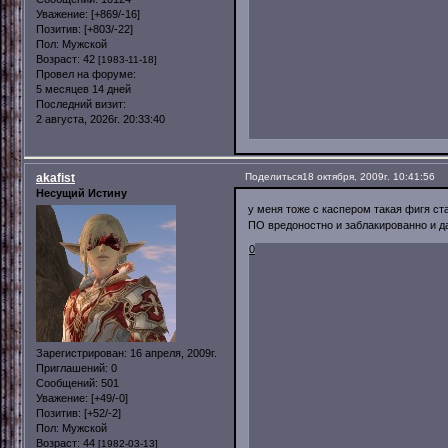
Уважение:
[+869/-16]
Позитив:
[+803/-22]
Пол:
Мужской
Возраст:
42
[1983-11-18]
Провел на форуме:
5 месяцев 14 дней
Последний визит:
2 августа, 2026г. 20:33:40
akafist
Поделиться
18 октября, 2009г. 10:41:56
Несущий Истину
у меня тоже с каспером такая фигя ста
ПО вредоностно и заблакированно и да
0
Зарегистрирован
: 16 апреля, 2009г.
Приглашений:
0
Сообщений:
501
Уважение:
[+49/-0]
Позитив:
[+52/-2]
Пол:
Мужской
Возраст:
44
[1982-03-13]