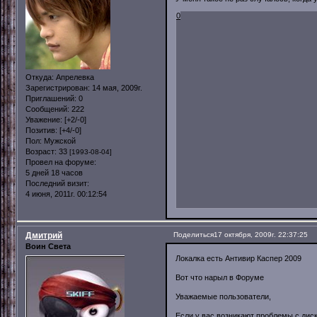
0
Откуда:
Апрелевка
Зарегистрирован
: 14 мая, 2009г.
Приглашений:
0
Сообщений:
222
Уважение:
[+2/-0]
Позитив:
[+4/-0]
Пол:
Мужской
Возраст:
33
[1993-08-04]
Провел на форуме:
5 дней 18 часов
Последний визит:
4 июня, 2011г. 00:12:54
Дмитрий
Поделиться
17 октября, 2009г. 22:37:25
Воин Света
Локалка есть Антивир Каспер 2009
Вот что нарыл в Форуме
Уважаемые пользователи,
Если у вас возникают проблемы с дис