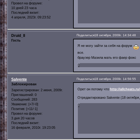
Провел на форуме:
10 дней 23 часа
Последний визит:
4 апреля, 2023г. 09:23:52
Druid_II
Поделиться
18 октября, 2009г. 14:34:48
Гость
Я не могу зайти за себя на форум
все.
браузер Мазила мать его фаер фокс
0
Salvente
Поделиться
18 октября, 2009г. 14:56:55
Заблокирован
Орет он потому что
http://allcheats.r
Зарегистрирован
: 2 июня, 2009г.
Приглашений:
0
Отредактировано Salvente (18 октября, 
Сообщений:
283
Уважение:
[+7/-0]
0
Позитив:
[+11/-1]
Провел на форуме:
3 дня 20 часов
Последний визит:
16 февраля, 2010г. 19:23:05