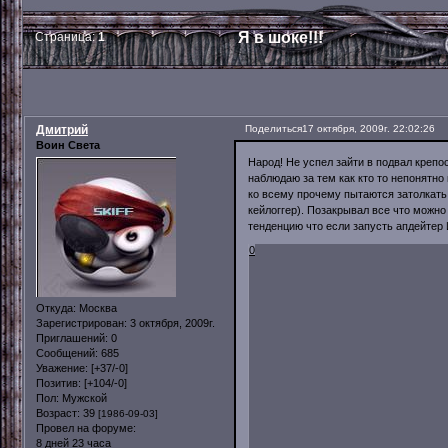
Я в шоке!!!
Страница:
1
Дмитрий
Поделиться
17 октября, 2009г. 22:02:26
Воин Света
Народ! Не успел зайти в подвал крепо
наблюдаю за тем как кто то непонятн
ко всему прочему пытаются затолкать 
кейлоггер). Позакрывал все что можно
тенденцию что если запусть апдейтер И
0
Откуда:
Москва
Зарегистрирован
: 3 октября, 2009г.
Приглашений:
0
Сообщений:
685
Уважение:
[+37/-0]
Позитив:
[+104/-0]
Пол:
Мужской
Возраст:
39
[1986-09-03]
Провел на форуме:
8 дней 23 часа