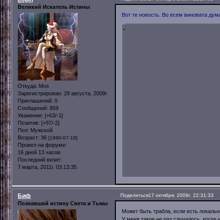
Великий Искатель Истины
Вот те новость. Во всем виновата дум
0
Откуда:
Mos
Зарегистрирован
: 29 августа, 2009г.
Приглашений:
0
Сообщений:
859
Уважение:
[+63/-1]
Позитив:
[+97/-2]
Пол:
Мужской
Возраст:
36
[1990-07-19]
Провел на форуме:
16 дней 13 часов
Последний визит:
7 марта, 2011г. 03:13:35
Биф
Поделиться
17 октября, 2009г. 22:31:33
Познавший истину Света и Тьмы
Может быть трабла, если есть локальн
У меня такое не раз случалось, когда 