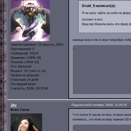
Druid_II написал(а):
Я не могу зайти за себя на фор
пускает и все.
браузер Мазила мать его фаер 
напиши мне в пм в игре попробую тебе
Зарегистрирован
: 22 августа, 2007г.
0
Приглашений:
0
Сообщений:
10124
Уважение:
[+869/-16]
Позитив:
[+803/-22]
Пол:
Мужской
Возраст:
42
[1983-11-18]
Провел на форуме:
5 месяцев 14 дней
Последний визит:
2 августа, 2026г. 20:33:40
J0y
Поделиться
19 октября, 2009г. 11:05:20
Воин Света
"что полсе 8 часов по мск, второе окн
понимать, это мою основу кажные 50 м
0