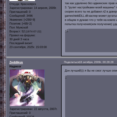
так как удаленно без админских прав н
Откуда:
Красноярск
3. "рулит настройками моей машины" п
Зарегистрирован
: 14 апреля, 2009г.
скорее всего ты не добавил л2 в дове
Приглашений:
0
Сообщений:
3496
gameshieldDLL.dll каспер может ругать
Уважение:
[+290/-9]
в общем я думаю что у тебя на компе
Позитив:
[+68/-2]
попытка получения(или получение) уда
Пол:
Мужской
+1
Возраст:
52
[1974-07-22]
Провел на форуме:
30 дней 3 часа
Последний визит:
23 сентября, 2025г. 15:03:00
Zeddikus
Поделиться
18 октября, 2009г. 00:28:28
Надмозг
Дэн лучший))) я бы не смог лучше опи
0
Зарегистрирован
: 22 августа, 2007г.
Приглашений:
0
Сообщений:
10124