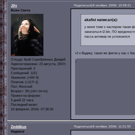
J0y
Поделиться
19 октября, 2009г. 10:59:21
Воин Света
akafist написал(а):
у меня тоже с каспером такая фи
закачаться l2.bin, ПО вредоност
пасса антивир не успокоился
+2 к Вадику, такая же фигня у нас с К
Откуда:
Край Серебрянных Дождей
0
Зарегистрирован
: 23 августа, 2007г.
Приглашений:
0
Сообщений:
1151
Уважение:
[+66/-0]
Позитив:
[+117/-1]
Пол:
Женский
Возраст:
39
[1987-08-04]
Провел на форуме:
5 дней 22 часа
Последний визит:
10 февраля, 2016г. 07:38:30
Zeddikus
Поделиться
19 октября, 2009г. 11:01:55
Надмозг