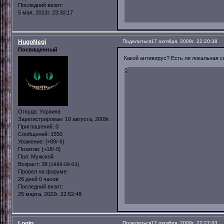
Последний визит:
5 мая, 2013г. 23:30:17
HugoNegi
Поделиться
17 октября, 2009г. 22:20:38
Посвященный
Какой антивирус? Есть ли локальная с
0
Откуда:
Украина
Зарегистрирован
: 10 августа, 2009г.
Приглашений:
0
Сообщений:
1550
Уважение:
[+89/-6]
Позитив:
[+18/-0]
Пол:
Мужской
Возраст:
38
[1988-08-03]
Провел на форуме:
26 дней 0 часов
Последний визит:
25 марта, 2022г. 22:52:48
Login
Поделиться
17 октября, 2009г. 22:27:03