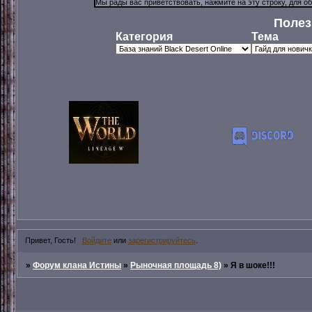
Полез
Категория
Тема
Привет, Гость!
Войдите
или
зарегистрируйтесь
.
»
Форум клана Истины
»
Рыночная площадь 8)
»
Я в шоке!!!