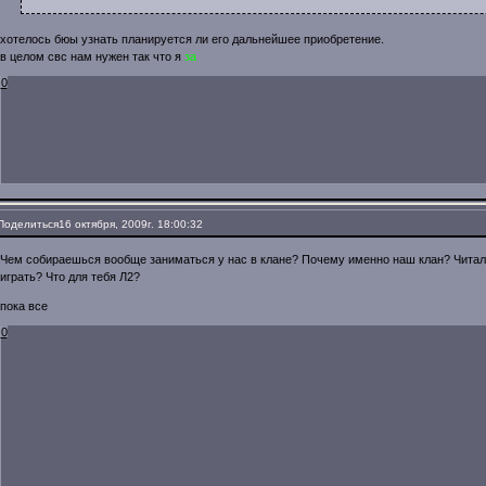
хотелось бюы узнать планируется ли его дальнейшее приобретение.
в целом свс нам нужен так что я
за
0
Поделиться
16 октября, 2009г. 18:00:32
Чем собираешься вообще заниматься у нас в клане? Почему именно наш клан? Читал 
играть? Что для тебя Л2?
пока все
0