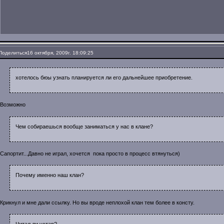
Поделиться
16 октября, 2009г. 18:09:25
хотелось бюы узнать планируется ли его дальнейшее приобретение.
Возможно
Чем собираешься вообще заниматься у нас в клане?
Сапортит...Давно не играл, хочется пока просто в процесс втянуться)
Почему именно наш клан?
Крикнул и мне дали ссылку. Но вы вроде неплохой клан тем более в консту.