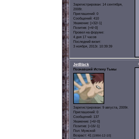
Зарегистрирован
: 14 сентября,
2008г.
Приглашений:
0
Сообщений:
410
Уважение:
[+32/-1]
Позитив:
[+4/-0]
Провел на форуме:
4 дня 17 часов
Последний визит:
3 ноября, 2013г. 10:39:39
JetBlack
Познавший Истину Тьмы
Зарегистрирован
: 9 августа, 2009г.
Приглашений:
0
Сообщений:
137
Уважение:
[+6/-0]
Позитив:
[+16/-1]
Пол:
Мужской
Возраст:
41
[1984-12-10]