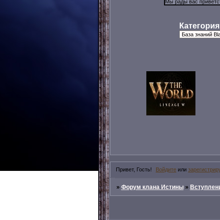
Категория
Привет, Гость!
Войдите
или
зарегистрир
»
Форум клана Истины
»
Вступлени