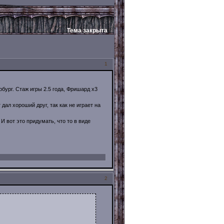
Тема закрыта
1
бург. Стаж игры 2.5 года, Фришард х3
дал хороший друг, так как не играет на
 вот это придумать, что то в виде
2