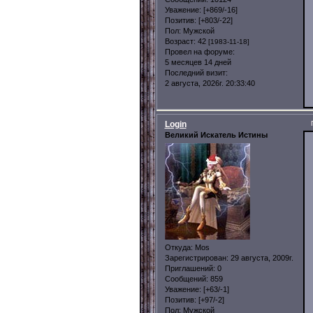
Уважение:
[+869/-16]
Позитив:
[+803/-22]
Пол:
Мужской
Возраст:
42
[1983-11-18]
Провел на форуме:
5 месяцев 14 дней
Последний визит:
2 августа, 2026г. 20:33:40
Login
Великий Искатель Истины
Откуда:
Mos
Зарегистрирован
: 29 августа, 2009г.
Приглашений:
0
Сообщений:
859
Уважение:
[+63/-1]
Позитив:
[+97/-2]
Пол:
Мужской