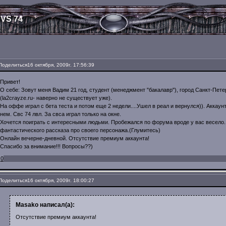
VS 74
Поделиться
16 октября, 2009г. 17:56:39
Привет!
О себе: Зовут меня Вадим 21 год, студент (менеджмент "бакалавр"), город Санкт-Петер
(la2crayze.ru- наверно не существует уже).
На оффе играл с бета теста и потом еще 2 недели....Ушел в реал и вернулся)). Аккаунт 
нем. Свс 74 лвл. За свса играл только на окне.
Хочется поиграть с интересными людьми. Пробежался по форума вроде у вас весело. И
фантастического рассказа про своего персонажа.(Глумитесь)
Онлайн вечерне-дневной. Отсутствие премиум аккаунта!
Спасибо за внимание!!! Вопросы??)
0
Поделиться
16 октября, 2009г. 18:00:27
Masako написал(а):
Отсутствие премиум аккаунта!