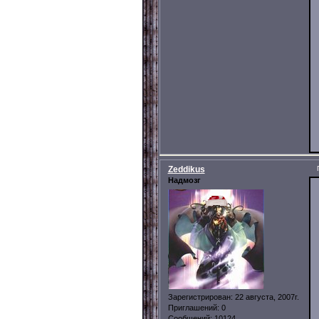
Zeddikus
Надмозг
Зарегистрирован
: 22 августа, 2007г.
Приглашений:
0
Сообщений:
10124