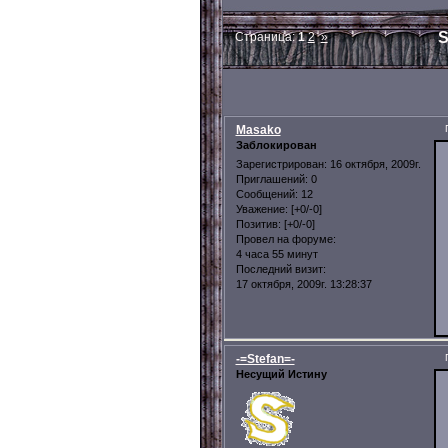
S
Страница:
1
2
»
Masako
Заблокирован
Зарегистрирован
: 16 октября, 2009г.
Приглашений:
0
Сообщений:
12
Уважение:
[+0/-0]
Позитив:
[+0/-0]
Провел на форуме:
4 часа 55 минут
Последний визит:
17 октября, 2009г. 13:28:37
-=Stefan=-
Несущий Истину