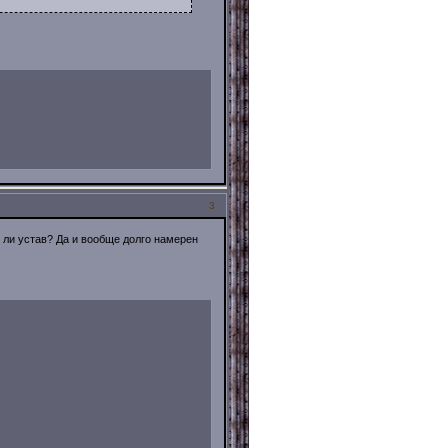
3
ли устав? Да и вообще долго намерен