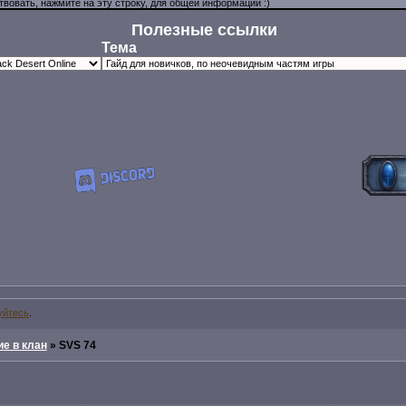
Полезные ссылки
Тема
уйтесь
.
е в клан
»
SVS 74