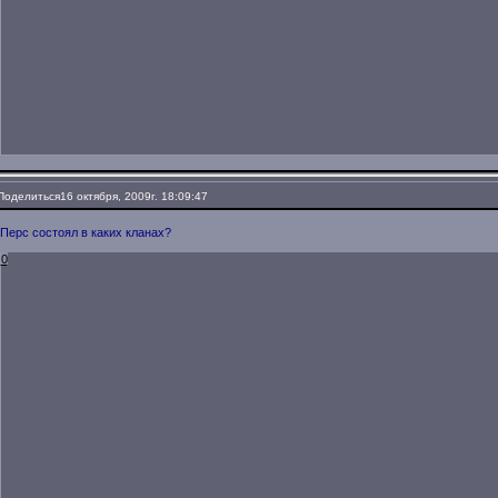
Поделиться
16 октября, 2009г. 18:09:47
Перс состоял в каких кланах?
0