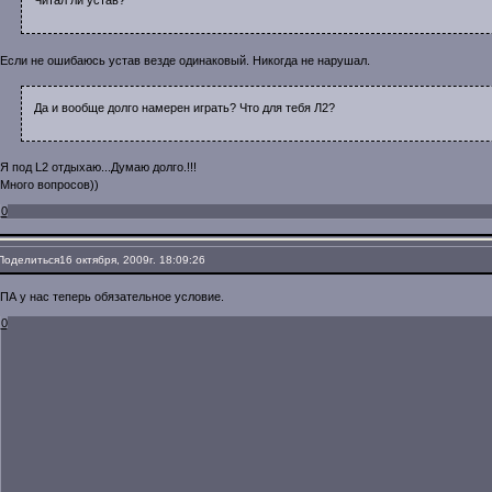
Читал ли устав?
Если не ошибаюсь устав везде одинаковый. Никогда не нарушал.
Да и вообще долго намерен играть? Что для тебя Л2?
Я под L2 отдыхаю...Думаю долго.!!!
Много вопросов))
0
Поделиться
16 октября, 2009г. 18:09:26
ПА у нас теперь обязательное условие.
0