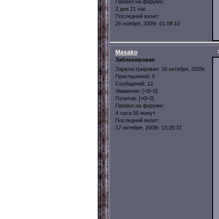
Провел на форуме:
2 дня 21 час
Последний визит:
26 ноября, 2009г. 01:08:10
Masako
Заблокирован
Зарегистрирован
: 16 октября, 2009г.
Приглашений:
0
Сообщений:
12
Уважение:
[+0/-0]
Позитив:
[+0/-0]
Провел на форуме:
4 часа 55 минут
Последний визит:
17 октября, 2009г. 13:28:37