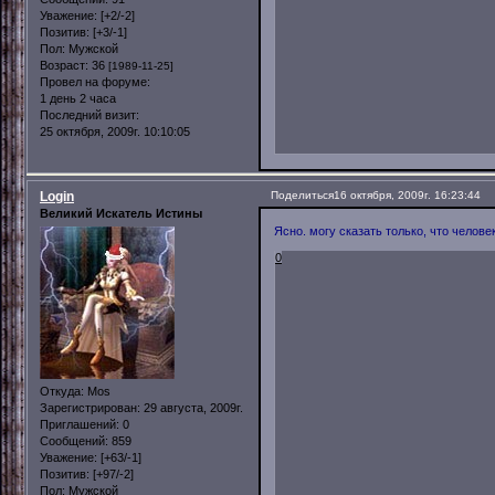
Уважение:
[+2/-2]
Позитив:
[+3/-1]
Пол:
Мужской
Возраст:
36
[1989-11-25]
Провел на форуме:
1 день 2 часа
Последний визит:
25 октября, 2009г. 10:10:05
Login
Поделиться
16 октября, 2009г. 16:23:44
Великий Искатель Истины
Ясно. могу сказать только, что челове
0
Откуда:
Mos
Зарегистрирован
: 29 августа, 2009г.
Приглашений:
0
Сообщений:
859
Уважение:
[+63/-1]
Позитив:
[+97/-2]
Пол:
Мужской