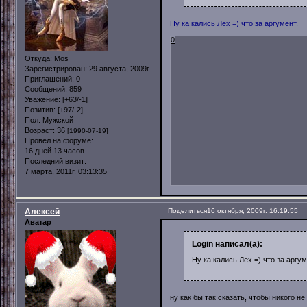
Ну ка кались Лех =) что за аргумент.
0
Откуда:
Mos
Зарегистрирован
: 29 августа, 2009г.
Приглашений:
0
Сообщений:
859
Уважение:
[+63/-1]
Позитив:
[+97/-2]
Пол:
Мужской
Возраст:
36
[1990-07-19]
Провел на форуме:
16 дней 13 часов
Последний визит:
7 марта, 2011г. 03:13:35
Алексей
Поделиться
16 октября, 2009г. 16:19:55
Аватар
Login написал(а):
Ну ка кались Лех =) что за аргум
ну как бы так сказать, чтобы никого н