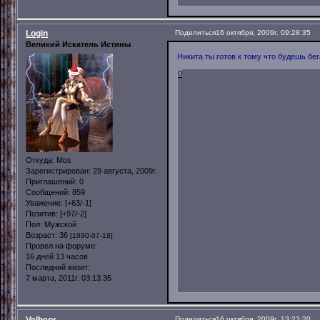
Login
Поделиться
16 октября, 2009г. 09:28:35
Великий Искатель Истины
Никита ты готов к тому что будешь бе
0
Откуда:
Mos
Зарегистрирован
: 29 августа, 2009г.
Приглашений:
0
Сообщений:
859
Уважение:
[+63/-1]
Позитив:
[+97/-2]
Пол:
Мужской
Возраст:
36
[1990-07-19]
Провел на форуме:
16 дней 13 часов
Последний визит:
7 марта, 2011г. 03:13:35
Velheor
Поделиться
16 октября, 2009г. 13:23:20