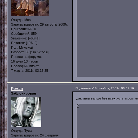
Откуда:
Mos
Зарегистрирован
: 29 августа, 2009г.
Приглашений:
0
Сообщений:
859
Уважение:
[+63/-1]
Позитив:
[+97/-2]
Пол:
Мужской
Возраст:
36
[1990-07-19]
Провел на форуме:
16 дней 13 часов
Последний визит:
7 марта, 2011г. 03:13:35
Роман
Поделиться
16 октября, 2009г. 00:42:16
Заблокирован
дак маги вапще без всех,хоть агром м
0
Откуда:
Тула
Зарегистрирован
: 24 февраля,