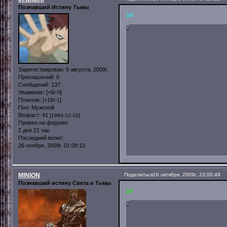
Познавший Истину Тьмы
ЗА
0
Зарегистрирован
: 9 августа, 2009г.
Приглашений:
0
Сообщений:
137
Уважение:
[+6/-0]
Позитив:
[+16/-1]
Пол:
Мужской
Возраст:
41
[1984-12-10]
Провел на форуме:
2 дня 21 час
Последний визит:
26 ноября, 2009г. 01:08:10
MINION
Поделиться
16 октября, 2009г. 23:00:49
Познавший истину Света и Тьмы
ЗА
0