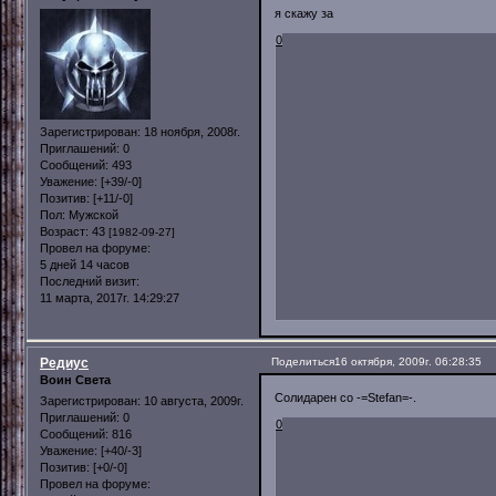
я скажу за
0
Зарегистрирован
: 18 ноября, 2008г.
Приглашений:
0
Сообщений:
493
Уважение:
[+39/-0]
Позитив:
[+11/-0]
Пол:
Мужской
Возраст:
43
[1982-09-27]
Провел на форуме:
5 дней 14 часов
Последний визит:
11 марта, 2017г. 14:29:27
Редиус
Поделиться
16 октября, 2009г. 06:28:35
Воин Света
Солидарен со -=Stefan=-.
Зарегистрирован
: 10 августа, 2009г.
Приглашений:
0
0
Сообщений:
816
Уважение:
[+40/-3]
Позитив:
[+0/-0]
Провел на форуме: