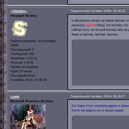
-=Stefan=-
Поделиться
16 октября, 2009г. 00:28:28
Несущий Истину
я обсалютно ничего не имею против это
написать
против
.Пишу это потому что
сейчас есть, но на мой взгляд танк на
биши и прочии, прочии, прочии....
Зарегистрирован
: 14 сентября,
0
2008г.
Приглашений:
0
Сообщений:
410
Уважение:
[+32/-1]
Позитив:
[+4/-0]
Провел на форуме:
4 дня 17 часов
Последний визит:
3 ноября, 2013г. 10:39:39
Login
Поделиться
16 октября, 2009г. 00:29:57
Великий Искатель Истины
За! Знаю этого человека давно и знак
Хотел бы видеть его в наших рядах.
0