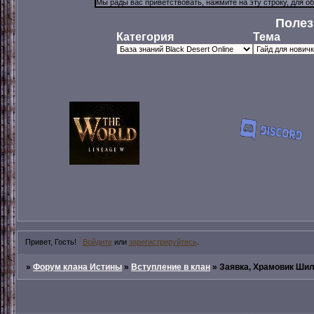
Полез
Категория
Тема
Привет, Гость!
Войдите
или
зарегистрируйтесь
.
»
Форум клана Истины
»
Вступление в клан
»
Заявка, Храмовик Ши