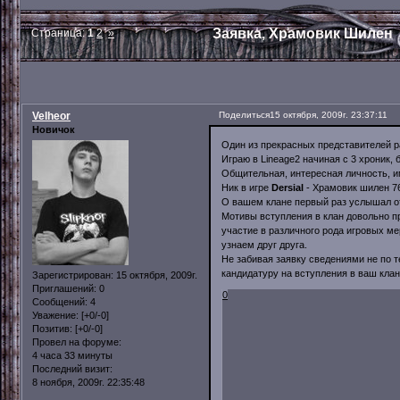
Заявка, Храмовик Шилен
Страница:
1
2
»
Velheor
Поделиться
15 октября, 2009г. 23:37:11
Новичок
Один из прекрасных представителей ра
Играю в Lineage2 начиная с 3 хроник,
Общительная, интересная личность, 
Ник в игре
Dersial
- Храмовик шилен 76
О вашем клане первый раз услышал от
Мотивы вступления в клан довольно п
участие в различного рода игровых ме
узнаем друг друга.
Не забивая заявку сведениями не по 
кандидатуру на вступления в ваш клан
Зарегистрирован
: 15 октября, 2009г.
Приглашений:
0
0
Сообщений:
4
Уважение:
[+0/-0]
Позитив:
[+0/-0]
Провел на форуме:
4 часа 33 минуты
Последний визит:
8 ноября, 2009г. 22:35:48