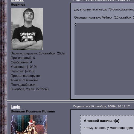
Новичок
Да, вполне, все же до 76 соло докачал
Отредактировано Velheor (16 октября, 2
0
Зарегистрирован
: 15 октября, 2009г.
Приглашений:
0
Сообщений:
4
Уважение:
[+0/-0]
Позитив:
[+0/-0]
Провел на форуме:
4 часа 33 минуты
Последний визит:
8 ноября, 2009г. 22:35:48
Login
Поделиться
16 октября, 2009г. 16:11:17
Великий Искатель Истины
Алексей написал(а):
к тому же есть у меня еще один 