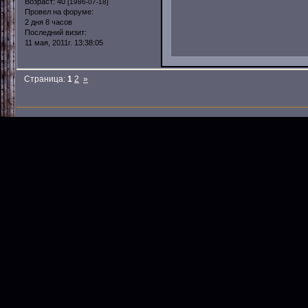
Возраст:
40
[1986-07-18]
Провел на форуме:
2 дня 8 часов
Последний визит:
11 мая, 2011г. 13:38:05
Страница:
1
2
»