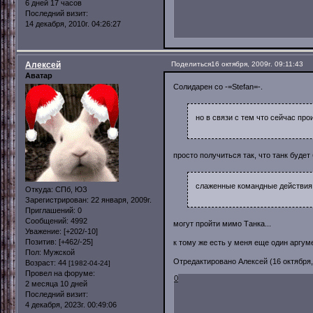
6 дней 17 часов
Последний визит:
14 декабря, 2010г. 04:26:27
Алексей
Поделиться
16 октября, 2009г. 09:11:43
Аватар
Солидарен со -=Stefan=-.
но в связи с тем что сейчас про
просто получиться так, что танк будет 
слаженные командные действия,
Откуда:
СПб, ЮЗ
Зарегистрирован
: 22 января, 2009г.
Приглашений:
0
Сообщений:
4992
могут пройти мимо Танка...
Уважение:
[+202/-10]
Позитив:
[+462/-25]
к тому же есть у меня еще один аргуме
Пол:
Мужской
Отредактировано Алексей (16 октября, 
Возраст:
44
[1982-04-24]
Провел на форуме:
0
2 месяца 10 дней
Последний визит:
4 декабря, 2023г. 00:49:06