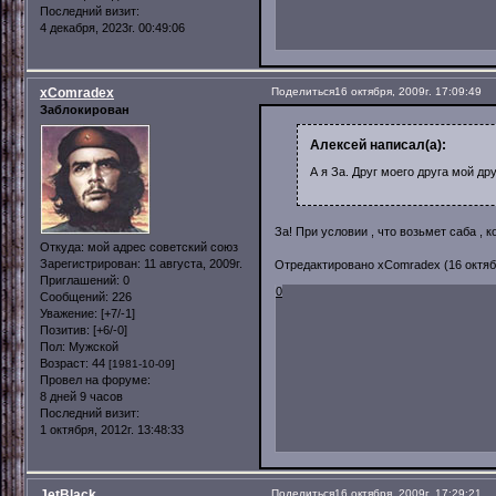
Последний визит:
4 декабря, 2023г. 00:49:06
xComradex
Поделиться
16 октября, 2009г. 17:09:49
Заблокирован
Алексей написал(а):
А я За. Друг моего друга мой д
За! При условии , что возьмет саба , 
Откуда:
мой адрес советский союз
Зарегистрирован
: 11 августа, 2009г.
Отредактировано xComradex (16 октября
Приглашений:
0
0
Сообщений:
226
Уважение:
[+7/-1]
Позитив:
[+6/-0]
Пол:
Мужской
Возраст:
44
[1981-10-09]
Провел на форуме:
8 дней 9 часов
Последний визит:
1 октября, 2012г. 13:48:33
JetBlack
Поделиться
16 октября, 2009г. 17:29:21