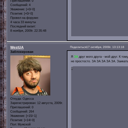
Приглашений:
0
Сообщений:
4
Уважение:
[+0/-0]
Позитив:
[+0/-0]
Провел на форуме:
4 часа 33 минуты
Последний визит:
8 ноября, 2009г. 22:35:48
WestUA
Поделиться
17 октября, 2009г. 13:13:16
Заблокирован
Я
ЗА
друг мого друга - мой друг. К то
не простосто. ЗА ЗА ЗА ЗА ЗА. Заикать
0
Откуда:
Одесса
Зарегистрирован
: 12 августа, 2009г.
Приглашений:
0
Сообщений:
264
Уважение:
[+15/-1]
Позитив:
[+14/-0]
Пол:
Мужской