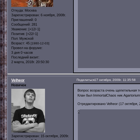
Откуда:
Москва
Зарегистрирован
: 6 ноября, 2008г.
Приглашений:
0
Сообщений:
281
Уважение:
[+12/-1]
Позитив:
[+22/-1]
Пол:
Мужской
Возраст:
45
[1980-12-03]
Провел на форуме:
3 дня 0 часов
Последний визит:
2 марта, 2018г. 20:50:30
Velheor
Поделиться
17 октября, 2009г. 11:35:58
Новичок
Вопрос возраста очень щепетильная те
Клан был ImmortalChaos ник Agartorium
Отредактировано Velheor (17 октября, 2
0
Зарегистрирован
: 15 октября, 2009г.