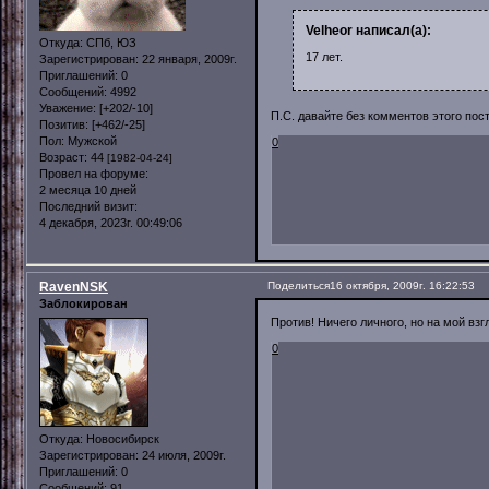
Velheor написал(а):
Откуда:
СПб, ЮЗ
17 лет.
Зарегистрирован
: 22 января, 2009г.
Приглашений:
0
Сообщений:
4992
Уважение:
[+202/-10]
П.С. давайте без комментов этого пос
Позитив:
[+462/-25]
Пол:
Мужской
0
Возраст:
44
[1982-04-24]
Провел на форуме:
2 месяца 10 дней
Последний визит:
4 декабря, 2023г. 00:49:06
RavenNSK
Поделиться
16 октября, 2009г. 16:22:53
Заблокирован
Против! Ничего личного, но на мой вз
0
Откуда:
Новосибирск
Зарегистрирован
: 24 июля, 2009г.
Приглашений:
0
Сообщений:
91