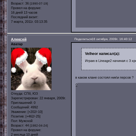
Возраст:
36
[1990-07-19]
Провел на форуме:
16 дней 13 часов
Последний визит:
7 марта, 2011г. 03:13:35
Алексей
Поделиться
16 октября, 2009г. 16:40:12
Аватар
Velheor написал(а):
Играю в Lineage2 начиная с 3 х
в каком клане состоял ник\и персов ?
0
Откуда:
СПб, ЮЗ
Зарегистрирован
: 22 января, 2009г.
Приглашений:
0
Сообщений:
4992
Уважение:
[+202/-10]
Позитив:
[+462/-25]
Пол:
Мужской
Возраст:
44
[1982-04-24]
Провел на форуме:
2 месяца 10 дней