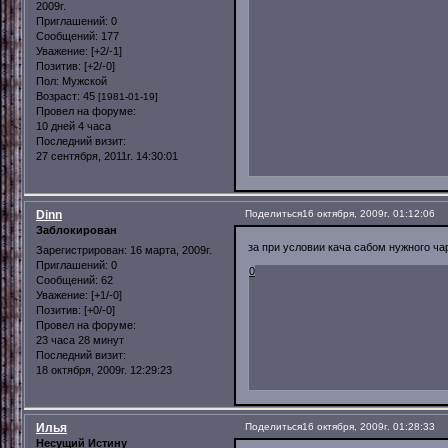
2009г.
Приглашений:
0
Сообщений:
177
Уважение:
[+2/-1]
Позитив:
[+2/-0]
Пол:
Мужской
Возраст:
45
[1981-01-19]
Провел на форуме:
10 дней 4 часа
Последний визит:
27 сентября, 2011г. 14:30:01
Dinn
Поделиться
16 октября, 2009г. 01:12:06
Заблокирован
за при условии кача сабом нужного ча
Зарегистрирован
: 16 марта, 2009г.
Приглашений:
0
0
Сообщений:
62
Уважение:
[+1/-0]
Позитив:
[+0/-0]
Провел на форуме:
23 часа 28 минут
Последний визит:
18 октября, 2009г. 12:29:23
Илья
Поделиться
16 октября, 2009г. 01:28:33
Несущий Истину