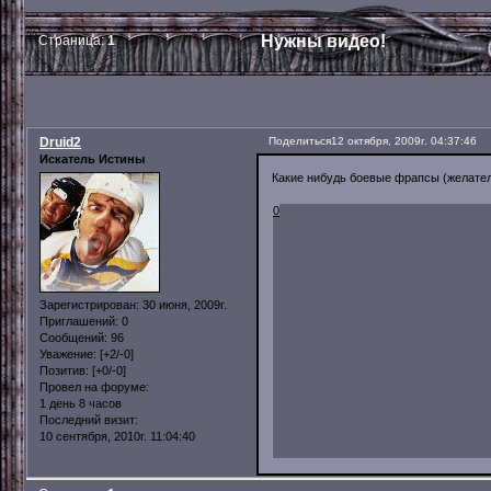
Нужны видео!
Страница:
1
Druid2
Поделиться
12 октября, 2009г. 04:37:46
Искатель Истины
Какие нибудь боевые фрапсы (желате
0
Зарегистрирован
: 30 июня, 2009г.
Приглашений:
0
Сообщений:
96
Уважение:
[+2/-0]
Позитив:
[+0/-0]
Провел на форуме:
1 день 8 часов
Последний визит:
10 сентября, 2010г. 11:04:40