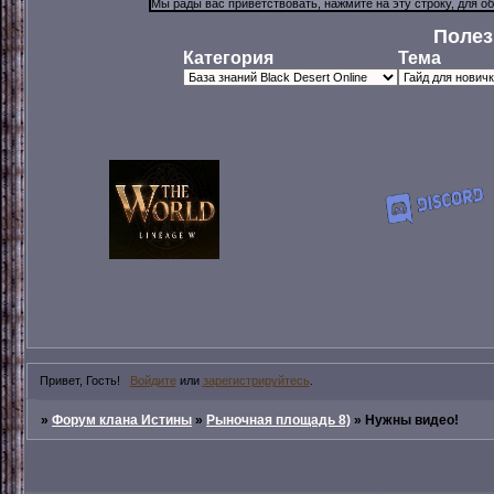
Полез
Категория
Тема
Привет, Гость!
Войдите
или
зарегистрируйтесь
.
»
Форум клана Истины
»
Рыночная площадь 8)
»
Нужны видео!