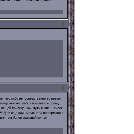
2
3
ние чего либо непосредственно во время
 прежде чем что либо спрашивать прошу
ок вещей приведенный чуть выше. Список
!!! Да и еще один момент за информацию
 или тем более знающий контакт