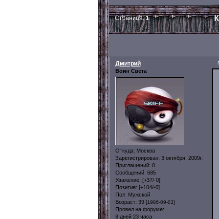
К
Страница:
1
Дмитрий
Воин Света
Откуда:
Москва
Зарегистрирован
: 3 октября, 2009г.
Приглашений:
0
Сообщений:
685
Уважение:
[+37/-0]
Позитив:
[+104/-0]
Пол:
Мужской
Возраст:
39
[1986-09-03]
Провел на форуме:
8 дней 23 часа