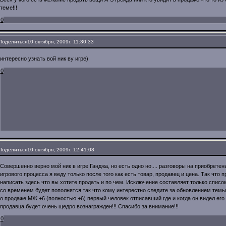
теме!!!
0
Поделиться
10 октября, 2009г. 11:30:33
интересно узнать вой ник ву игре)
0
Поделиться
10 октября, 2009г. 12:41:08
Совершенно верно мой ник в игре Ганджа, но есть одно но.... разговоры на приобрете
игрового процесса я веду только после того как есть товар, продавец и цена. Так что
написать здесь что вы хотите продать и по чем. Исключение составляет только спис
со временем будет пополнятся так что кому интерестно следите за обновлением темы
о продаже МЖ +6 (полностью +6) первый человек отписавший где и когда он видел его
продавца будет очень щедро вознагражден!!! Спасибо за внимание!!!
0