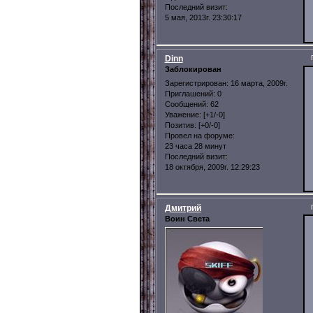
Последний визит:
5 мая, 2013г. 23:30:17
Dinn
Заблокирован
Зарегистрирован
: 16 марта, 2009г.
Приглашений:
0
Сообщений:
62
Уважение:
[+1/-0]
Позитив:
[+0/-0]
Провел на форуме:
23 часа 28 минут
Последний визит:
18 октября, 2009г. 12:29:23
Дмитрий
Воин Света