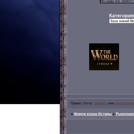
Категория
Привет, Гость!
Войдите
или
зарегистрир
»
Форум клана Истины
»
Рыночная