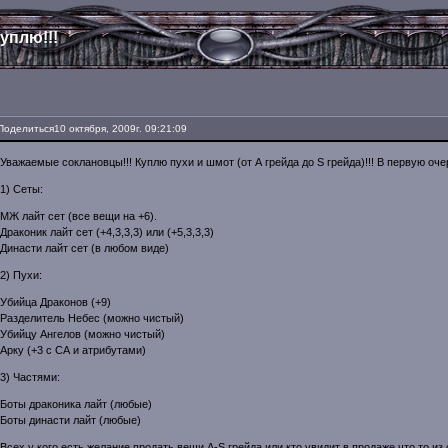
уплю!!!
Поделиться
10 октября, 2009г. 09:21:09
Уважаемые соклановцы!!! Куплю пухи и шмот (от А грейда до S грейда)!!! В первую оч
1) Сеты:
МЖ лайт сет (все вещи на +6).
Драконик лайт сет (+4,3,3,3) или (+5,3,3,3)
Династи лайт сет (в любом виде)
2) Пухи:
Убийца Драконов (+9)
Разделитель Небес (можно чистый)
Убийцу Ангелов (можно чистый)
Арку (+3 с СА и атрибутами)
3) Частями:
Боты драконика лайт (любые)
Боты династи лайт (любые)
Всех у кого есть желание продать вещи А-S грейда или кто увидит в продаже что то из