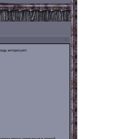
1
ередь интересуют:
 списка прошу отписаться в данной