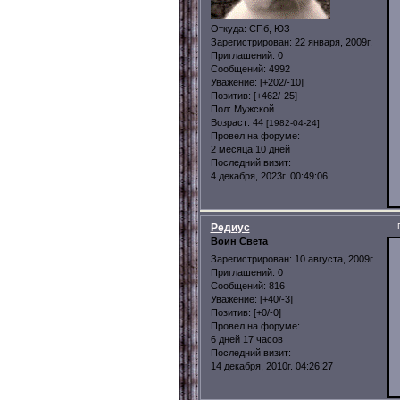
Откуда:
СПб, ЮЗ
Зарегистрирован
: 22 января, 2009г.
Приглашений:
0
Сообщений:
4992
Уважение:
[+202/-10]
Позитив:
[+462/-25]
Пол:
Мужской
Возраст:
44
[1982-04-24]
Провел на форуме:
2 месяца 10 дней
Последний визит:
4 декабря, 2023г. 00:49:06
Редиус
Воин Света
Зарегистрирован
: 10 августа, 2009г.
Приглашений:
0
Сообщений:
816
Уважение:
[+40/-3]
Позитив:
[+0/-0]
Провел на форуме:
6 дней 17 часов
Последний визит:
14 декабря, 2010г. 04:26:27