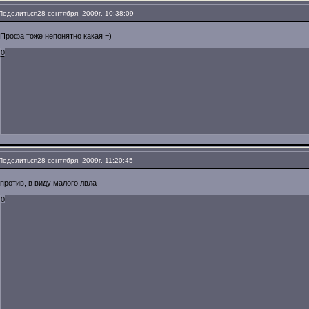
Поделиться
28 сентября, 2009г. 10:38:09
Профа тоже непонятно какая =)
0
Поделиться
28 сентября, 2009г. 11:20:45
против, в виду малого лвла
0