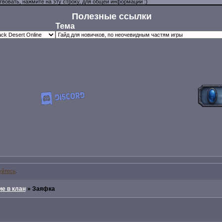
Полезные ссылки
Тема
уйтесь
.
е в клан
»
Заяфка