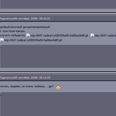
Поделиться
28 сентября, 2009г. 08:43:22
добрый веселый дисциплинированый
с чувством юмора
скучать небудите))
0
Поделиться
28 сентября, 2009г. 09:14:29
читать, видимо, не очень любишь.... да?
0