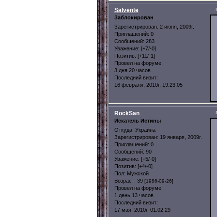
Salvente
Заблокирован
Зарегистрирован
: 2 июня, 2009г.
Приглашений:
0
Сообщений:
283
Уважение:
[+7/-0]
Позитив:
[+11/-1]
Провел на форуме:
3 дня 20 часов
Последний визит:
16 февраля, 2010г. 19:23:05
RockSan
Искатель Истины
Откуда:
Украина
Зарегистрирован
: 19 января, 2009г.
Приглашений:
0
Сообщений:
90
Уважение:
[+5/-0]
Позитив:
[+4/-0]
Пол:
Мужской
Возраст:
39
[1986-09-26]
Провел на форуме:
1 день 13 часов
Последний визит:
17 мая, 2010г. 01:02:29