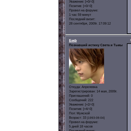
Уважение:
[+0/-0]
Позитив:
[+0/-0]
Провел на форуме:
1 час 59 минут
Последний визит:
28 сентября, 2009г. 17:09:12
Биф
Познавший истину Света и Тьмы
Откуда:
Апрелевка
Зарегистрирован
: 14 мая, 2009г.
Приглашений:
0
Сообщений:
222
Уважение:
[+2/-0]
Позитив:
[+4/-0]
Пол:
Мужской
Возраст:
33
[1993-08-04]
Провел на форуме:
5 дней 18 часов
Последний визит: