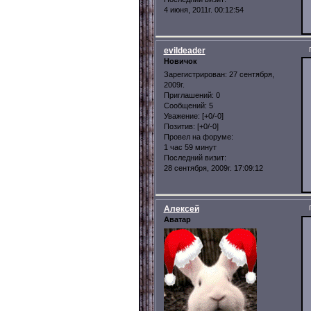
4 июня, 2011г. 00:12:54
evildeader
Новичок
Зарегистрирован
: 27 сентября,
2009г.
Приглашений:
0
Сообщений:
5
Уважение:
[+0/-0]
Позитив:
[+0/-0]
Провел на форуме:
1 час 59 минут
Последний визит:
28 сентября, 2009г. 17:09:12
Алексей
Аватар