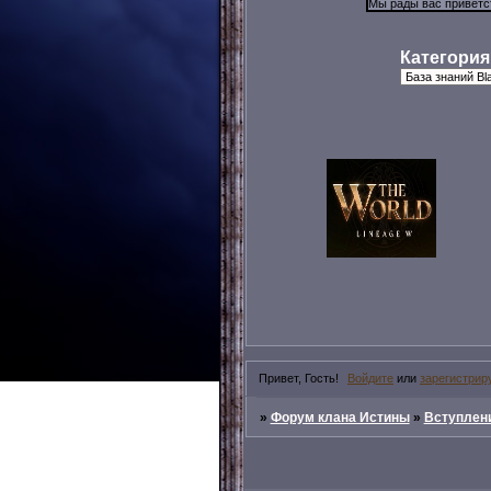
Категория
Привет, Гость!
Войдите
или
зарегистрир
»
Форум клана Истины
»
Вступлени