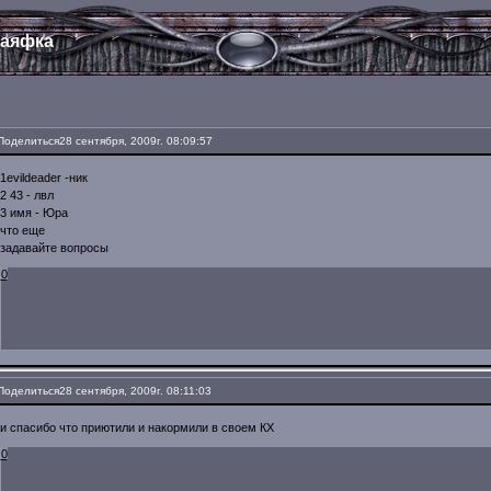
аяфка
Поделиться
28 сентября, 2009г. 08:09:57
1evildeader -ник
2 43 - лвл
3 имя - Юра
что еще
задавайте вопросы
0
Поделиться
28 сентября, 2009г. 08:11:03
и спасибо что приютили и накормили в своем КХ
0