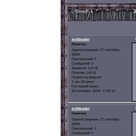
З
Страница:
1
evildeader
Новичок
Зарегистрирован
: 27 сентября,
2009г.
Приглашений:
0
Сообщений:
5
Уважение:
[+0/-0]
Позитив:
[+0/-0]
Провел на форуме:
1 час 59 минут
Последний визит:
28 сентября, 2009г. 17:09:12
evildeader
Новичок
Зарегистрирован
: 27 сентября,
2009г.
Приглашений:
0
Сообщений:
5