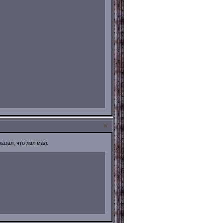
6
казал, что лвл мал.