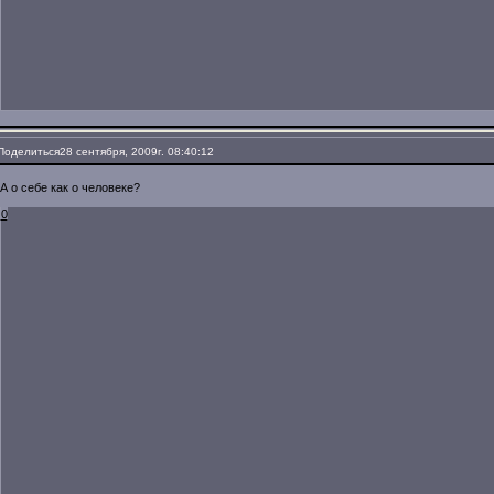
Поделиться
28 сентября, 2009г. 08:40:12
А о себе как о человеке?
0