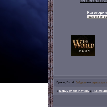
Категория
Привет, Гость!
Войдите
или
зарегистрир
»
Форум клана Истины
»
Рыночная