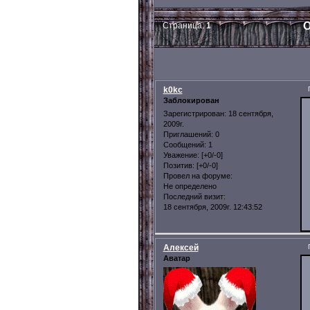
О
Страница:
1
k0kc
Заблокирован
Зарегистрирован
: 18 сентября,
2009г.
Приглашений:
0
Сообщений:
1
Уважение:
[+0/-0]
Позитив:
[+0/-0]
Провел на форуме:
Не определено
Последний визит:
18 сентября, 2009г. 12:43:52
Алексей
Аватар