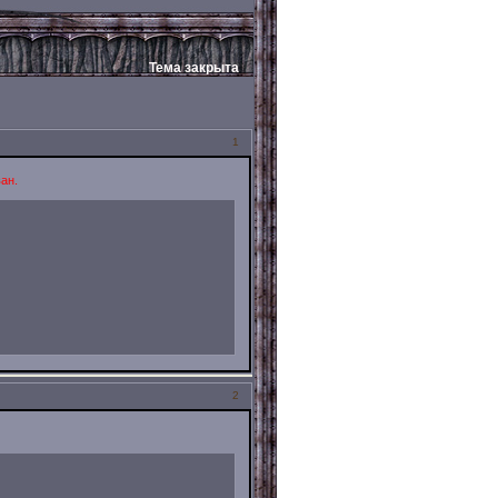
Тема закрыта
1
ан.
2