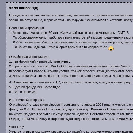
xK9x написал(а):
Прежде чем писать заявку о вступлении, ознакомился с правилами пользован
заявок на вступление, и прочие темы на форуме. Ознакомился с уставом, обязу
Реальная информация
1. Меня зовут Александр, 30 лет. Живу и работаю в городе Астрахань. GMT+3
По образованию юрист, работаю строителем сетей газораспределения и газоп
Хобби - медицина: Массаж, мануальная терапия, иглорефлексотерапия, акупр
Не женат, но надеюсь, что в скором времени это исправиться
Онлайновая информация.
1. Ник форумный и игровой: идентичны.
2. Профа и лвл персонажа: Warlock/Колдун, на момент написания заявки 54лвл.
персонаж будет более высокого уровня, так как скорость кача (на этих лвл) сост
3. Время онлайна: После работы, примерно с 18 часов и до поздна. В выходные
4. Возможность использовать ТС, вентру, скайп, телефон, аську и прочие средс
5. Одет по грейду, всё настоящее.
6. ПА - в наличии.
Историческая справка
Онлайновый стаж в мире Lineage II составляет с апреля 2004 года, с момента о
факту же 0,75. Играл за СЕ и знаю эту профу от и до. Конечно в Грации многое 
но играть за дока я больше не хочу, просто надоело. Состоял в топовых альянс
Орден, потом АОХ. Кому интересно будет подробнее, отпишусь в пм. Имел 30 КВ
Чего хочу
Хочу вступить в клан дружных взрослых людей, с которыми можно вести разговор