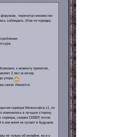
ия форумом, перечитал множество
юсь соблюдать. Итак по порядку:
отребления.
ессура.
 Возможно, к моменту принятия,
авляет 2 лвл за вечер.
 до упора
тва связи: Имеются.
ткрытия сервера Мелкософта х1, по
что изменилось в лучшую сторону,
ах сервера, сперва СЕВЕР, потом
 и они меня не пугают в будущем.
ы не только об онлайне, но и о