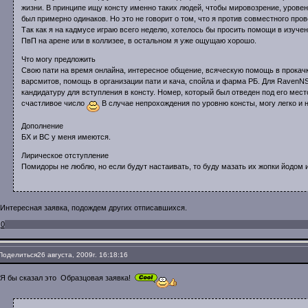
жизни. В принципе ищу консту именно таких людей, чтобы мировозрение, урове
был примерно одинаков. Но это не говорит о том, что я против совместного пр
Так как я на кадмусе играю всего неделю, хотелось бы просить помощи в изуче
ПвП на арене или в коллизее, в остальном я уже ощущаю хорошо.
Что могу предложить
Свою пати на время онлайна, интересное общение, всяческую помощь в прокач
варсмитов, помощь в организации пати и кача, спойла и фарма РБ. Для RavenN
кандидатуру для вступления в консту. Номер, который был отведен под его место
счастливое число
В случае непрохождения по уровню консты, могу легко и 
Дополнение
БХ и ВС у меня имеются.
Лирическое отступление
Помидоры не люблю, но если будут настаивать, то буду мазать их жопки йодом 
Интересная заявка, подождем других отписавшихся.
0
Поделиться
26 августа, 2009г. 16:18:16
Я бы сказал это Образцовая заявка!