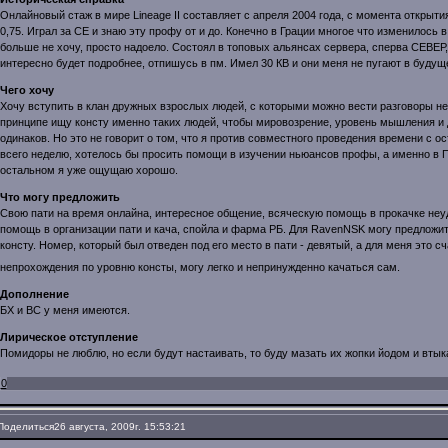
Онлайновый стаж в мире Lineage II составляет с апреля 2004 года, с момента открыт
0,75. Играл за СЕ и знаю эту профу от и до. Конечно в Грации многое что изменилось в
больше не хочу, просто надоело. Состоял в топовых альянсах сервера, сперва СЕВЕР
интересно будет подробнее, отпишусь в пм. Имел 30 КВ и они меня не пугают в будущ
Чего хочу
Хочу вступить в клан дружных взрослых людей, с которыми можно вести разговоры не т
принципе ищу консту именно таких людей, чтобы мировозрение, уровень мышления и
одинаков. Но это не говорит о том, что я против совместного проведения времени с о
всего неделю, хотелось бы просить помощи в изучении ньюансов профы, а именно в Пв
остальном я уже ощущаю хорошо.
Что могу предложить
Свою пати на время онлайна, интересное общение, всяческую помощь в прокачке не
помощь в организации пати и кача, спойла и фарма РБ. Для RavenNSK могу предложит
консту. Номер, который был отведен под его место в пати - девятый, а для меня это 
непрохождения по уровню консты, могу легко и непринужденно качаться сам.
Дополнение
БХ и ВС у меня имеются.
Лирическое отступление
Помидоры не люблю, но если будут настаивать, то буду мазать их жопки йодом и втык
0
Поделиться
26 августа, 2009г. 15:53:21