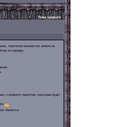
Тема закрыта
1
мом, перечитал множество заявок на
Итак по порядку:
ения.
.
жно, к моменту принятия, персонаж будет
ора
язи: Имеются.