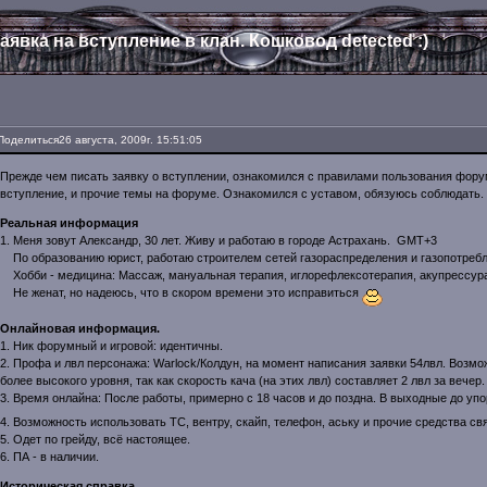
аявка на вступление в клан. Кошковод detected :)
Поделиться
26 августа, 2009г. 15:51:05
Прежде чем писать заявку о вступлении, ознакомился с правилами пользования фору
вступление, и прочие темы на форуме. Ознакомился с уставом, обязуюсь соблюдать. 
Реальная информация
1. Меня зовут Александр, 30 лет. Живу и работаю в городе Астрахань. GMT+3
По образованию юрист, работаю строителем сетей газораспределения и газопотребл
Хобби - медицина: Массаж, мануальная терапия, иглорефлексотерапия, акупрессура
Не женат, но надеюсь, что в скором времени это исправиться
Онлайновая информация.
1. Ник форумный и игровой: идентичны.
2. Профа и лвл персонажа: Warlock/Колдун, на момент написания заявки 54лвл. Возмо
более высокого уровня, так как скорость кача (на этих лвл) составляет 2 лвл за вечер.
3. Время онлайна: После работы, примерно с 18 часов и до поздна. В выходные до уп
4. Возможность использовать ТС, вентру, скайп, телефон, аську и прочие средства св
5. Одет по грейду, всё настоящее.
6. ПА - в наличии.
Историческая справка