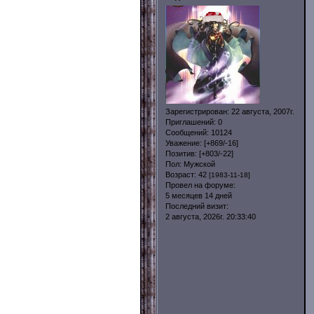
Зарегистрирован
: 22 августа, 2007г.
Приглашений:
0
Сообщений:
10124
Уважение:
[+869/-16]
Позитив:
[+803/-22]
Пол:
Мужской
Возраст:
42
[1983-11-18]
Провел на форуме:
5 месяцев 14 дней
Последний визит:
2 августа, 2026г. 20:33:40