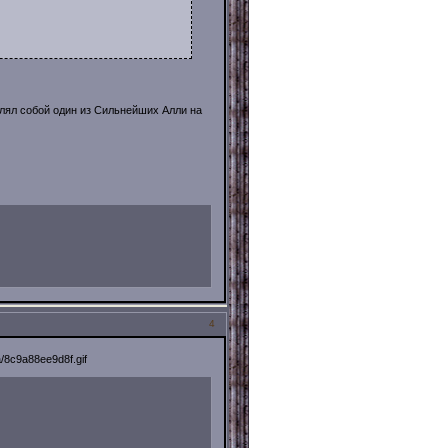
лял собой один из Сильнейших Алли на
4