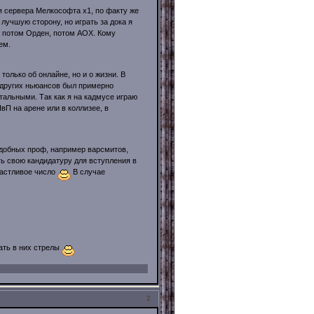
ия сервера Мелкософта х1, по факту же
 лучшую сторону, но играть за дока я
, потом Орден, потом АОХ. Кому
ем.
олько об онлайне, но и о жизни. В
 других ньюансов был примерно
стальными. Так как я на кадмусе играю
П на арене или в коллизее, в
удобных проф, например варсмитов,
ь свою кандидатуру для вступления в
счастливое число
В случае
ать в них стрелы
2