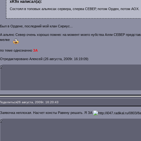
xK9x написал(а):
Состоял в топовых альянсах сервера, сперва СЕВЕР, потом Орден, потом АОХ.
Был в Ордене, последний мой клан Сириус...
А альянс Север очень хорошо помню: на момент моего нубства Алли СЕВЕР представ
мелке
по теме однозначно
ЗА
Отредактировано Алексей (26 августа, 2009г. 16:19:09)
0
Поделиться
26 августа, 2009г. 16:20:43
Заявочка неплохая. Насчет консты Равену решать. Я ЗА
0