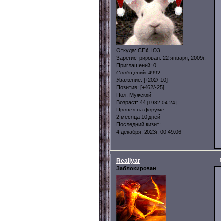
Откуда:
СПб, ЮЗ
Зарегистрирован
: 22 января, 2009г.
Приглашений:
0
Сообщений:
4992
Уважение:
[+202/-10]
Позитив:
[+462/-25]
Пол:
Мужской
Возраст:
44
[1982-04-24]
Провел на форуме:
2 месяца 10 дней
Последний визит:
4 декабря, 2023г. 00:49:06
Reallyar
Заблокирован