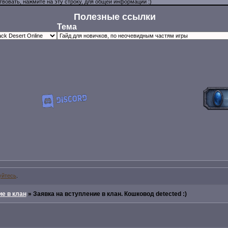
Полезные ссылки
Тема
уйтесь
.
е в клан
»
Заявка на вступление в клан. Кошковод detected :)