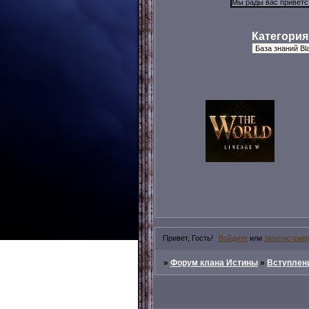
Категория
Привет, Гость!
Войдите
или
зарегистрир
»
Форум клана Истины
»
Вступлени