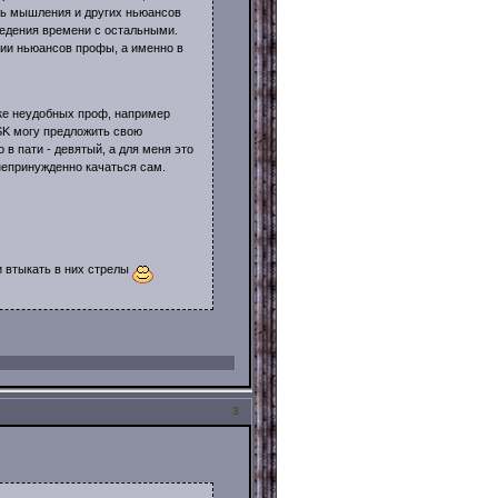
нь мышления и других ньюансов
оведения времени с остальными.
нии ньюансов профы, а именно в
ке неудобных проф, например
SK могу предложить свою
 в пати - девятый, а для меня это
непринужденно качаться сам.
и втыкать в них стрелы
3