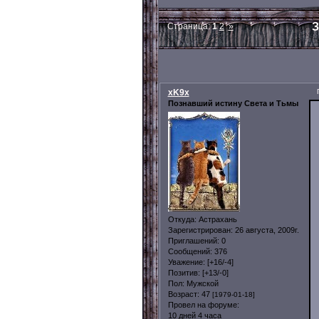
З
Страница:
1
2
»
xK9x
Познавший истину Света и Тьмы
Откуда:
Астрахань
Зарегистрирован
: 26 августа, 2009г.
Приглашений:
0
Сообщений:
376
Уважение:
[+16/-4]
Позитив:
[+13/-0]
Пол:
Мужской
Возраст:
47
[1979-01-18]
Провел на форуме:
10 дней 4 часа