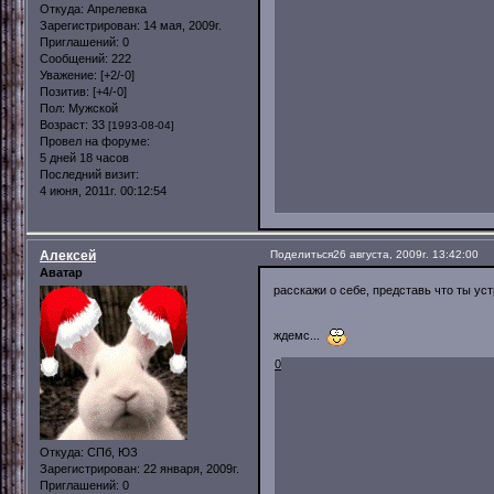
Откуда:
Апрелевка
Зарегистрирован
: 14 мая, 2009г.
Приглашений:
0
Сообщений:
222
Уважение:
[+2/-0]
Позитив:
[+4/-0]
Пол:
Мужской
Возраст:
33
[1993-08-04]
Провел на форуме:
5 дней 18 часов
Последний визит:
4 июня, 2011г. 00:12:54
Алексей
Поделиться
26 августа, 2009г. 13:42:00
Аватар
расскажи о себе, представь что ты у
ждемс...
0
Откуда:
СПб, ЮЗ
Зарегистрирован
: 22 января, 2009г.
Приглашений:
0