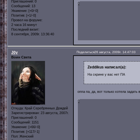
Приглашений:
0
0
Сообщений:
13
Уважение:
[+0/-0]
Позитив:
[+1/-0]
Провел на форуме:
2 часа 16 минут
Последний визит:
8 сентября, 2009г. 13:36:40
J0y
Поделиться
26 августа, 2009г. 14:47:03
Воин Света
Zeddikus написал(а):
На скрине у вас нет ПА
оппа па, да, вот только хотела задать
0
Откуда:
Край Серебрянных Дождей
Зарегистрирован
: 23 августа, 2007г.
Приглашений:
0
Сообщений:
1151
Уважение:
[+66/-0]
Позитив:
[+117/-1]
Пол:
Женский