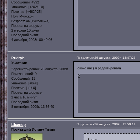
Сообщений:
4992
Уважение:
[+202/-10]
Позитив:
[+462/-25]
Пол:
Мужской
Возраст:
44
[1982-04-24]
Провел на форуме:
2 месяца 10 дней
Последний визит:
4 декабря, 2023г. 00:49:06
Rudryh
Поделиться
26 августа, 2009г. 13:47:26
Участник
скоко вас) я редактировал)
Зарегистрирован
: 26 августа, 2009г.
Приглашений:
0
0
Сообщений:
13
Уважение:
[+0/-0]
Позитив:
[+1/-0]
Провел на форуме:
2 часа 16 минут
Последний визит:
8 сентября, 2009г. 13:36:40
Шкипер
Поделиться
26 августа, 2009г. 13:50:11
Познавший Истину Тьмы
Биш я...