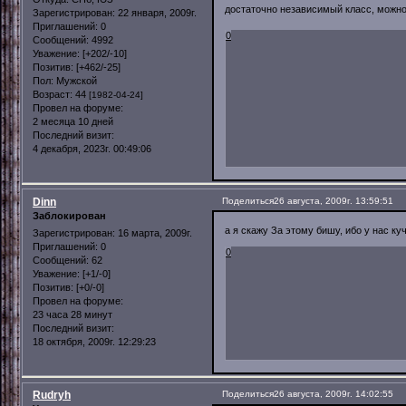
достаточно независимый класс, можно
Зарегистрирован
: 22 января, 2009г.
Приглашений:
0
0
Сообщений:
4992
Уважение:
[+202/-10]
Позитив:
[+462/-25]
Пол:
Мужской
Возраст:
44
[1982-04-24]
Провел на форуме:
2 месяца 10 дней
Последний визит:
4 декабря, 2023г. 00:49:06
Dinn
Поделиться
26 августа, 2009г. 13:59:51
Заблокирован
а я скажу За этому бишу, ибо у нас ку
Зарегистрирован
: 16 марта, 2009г.
Приглашений:
0
0
Сообщений:
62
Уважение:
[+1/-0]
Позитив:
[+0/-0]
Провел на форуме:
23 часа 28 минут
Последний визит:
18 октября, 2009г. 12:29:23
Rudryh
Поделиться
26 августа, 2009г. 14:02:55