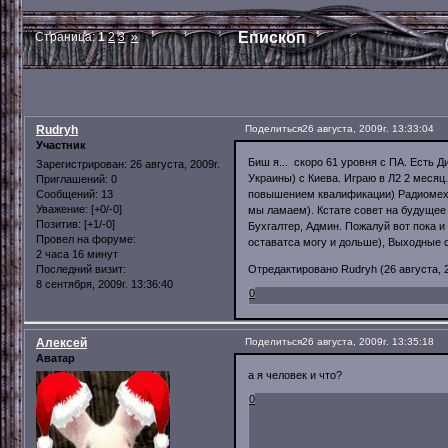
Епископ
Страница:
1
2
3
»
Rudryh
Поделиться
26 августа, 2009г. 13:33:04
Участник
Биш я... скоро 61 уровня с ПА. Есть 
Зарегистрирован
: 26 августа, 2009г.
Украины) с Киева. Играю в Л2 2 месяц.
Приглашений:
0
повышением квалификации) Радиомеха
Сообщений:
13
Уважение:
[+0/-0]
мы ламаем). Кстате совет на будущее 
Позитив:
[+1/-0]
Бухгалтер, Админ. Пожалуй вот пока и 
Провел на форуме:
оставатса могу и дольше), Выходные с
2 часа 16 минут
Отредактировано Rudryh (26 августа, 2
Последний визит:
8 сентября, 2009г. 13:36:40
0
Алексей
Поделиться
26 августа, 2009г. 13:35:18
Аватар
а я человек и что?
0