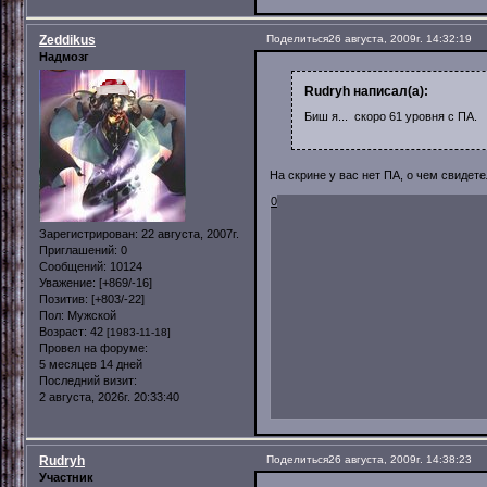
Zeddikus
Поделиться
26 августа, 2009г. 14:32:19
Надмозг
Rudryh написал(а):
Биш я... скоро 61 уровня с ПА.
На скрине у вас нет ПА, о чем свидет
0
Зарегистрирован
: 22 августа, 2007г.
Приглашений:
0
Сообщений:
10124
Уважение:
[+869/-16]
Позитив:
[+803/-22]
Пол:
Мужской
Возраст:
42
[1983-11-18]
Провел на форуме:
5 месяцев 14 дней
Последний визит:
2 августа, 2026г. 20:33:40
Rudryh
Поделиться
26 августа, 2009г. 14:38:23
Участник