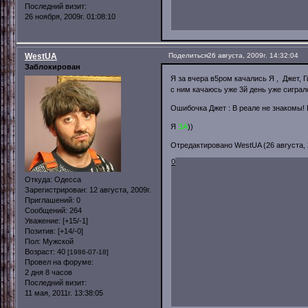
Последний визит:
26 ноября, 2009г. 01:08:10
WestUA
Поделиться
26 августа, 2009г. 14:32:04
Заблокирован
Я за вчера в5ром качались Я , Джет, 
с ним качаюсь уже 3й день уже сигралс
Ошибочка Джет : В реале не знакомы! 
Я
ЗА
))
Отредактировано WestUA (26 августа, 2
0
Откуда:
Одесса
Зарегистрирован
: 12 августа, 2009г.
Приглашений:
0
Сообщений:
264
Уважение:
[+15/-1]
Позитив:
[+14/-0]
Пол:
Мужской
Возраст:
40
[1986-07-18]
Провел на форуме:
2 дня 8 часов
Последний визит:
11 мая, 2011г. 13:38:05