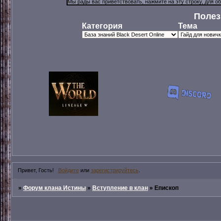
Полез
Категория
Тема
Привет, Гость!
Войдите
или
зарегистрируйтесь
.
»
Форум клана Истины
»
Вступление в клан
»
Епископ