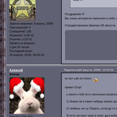
Поздравляю !!!
Вы очень интересно написали о себе, 
Зарегистрирован
: 9 марта, 2009г.
Отредактировано Шкипер (26 августа, 2
Приглашений:
0
Сообщений:
138
0
Уважение:
[+28/-0]
Позитив:
[+12/-0]
Провел на форуме:
2 дня 20 часов
Последний визит:
25 апреля, 2010г. 00:04:18
Алексей
Поделиться
26 августа, 2009г. 13:54:24
Аватар
ну вот уже не плохо
привет Егор!
у меня к тебе есть несколько вопроси
1) бывал ли в каких-нибудь кланах до
2) любишь ли ты Томаты, если да то 
3) есть ли опыт игры в пати, да и во
Откуда:
СПб, ЮЗ