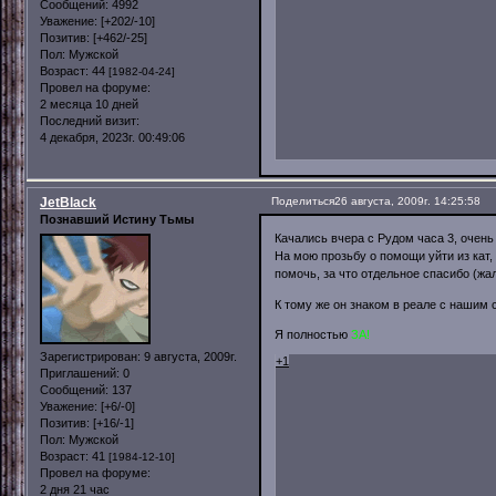
Сообщений:
4992
Уважение:
[+202/-10]
Позитив:
[+462/-25]
Пол:
Мужской
Возраст:
44
[1982-04-24]
Провел на форуме:
2 месяца 10 дней
Последний визит:
4 декабря, 2023г. 00:49:06
JetBlack
Поделиться
26 августа, 2009г. 14:25:58
Познавший Истину Тьмы
Качались вчера с Рудом часа 3, очень
На мою прозьбу о помощи уйти из кат,
помочь, за что отдельное спасибо (жа
К тому же он знаком в реале с нашим
Я полностью
ЗА!
Зарегистрирован
: 9 августа, 2009г.
+1
Приглашений:
0
Сообщений:
137
Уважение:
[+6/-0]
Позитив:
[+16/-1]
Пол:
Мужской
Возраст:
41
[1984-12-10]
Провел на форуме:
2 дня 21 час