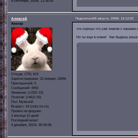
8 сентября, 2009г. 13:36:40
Алексей
Поделиться
26 августа, 2009г. 14:12:02
Аватар
это хорошо что уже знаком с нашими 
Но ты еще в клане! Как быдешь реша
0
Откуда:
СПб, ЮЗ
Зарегистрирован
: 22 января, 2009г.
Приглашений:
0
Сообщений:
4992
Уважение:
[+202/-10]
Позитив:
[+462/-25]
Пол:
Мужской
Возраст:
44
[1982-04-24]
Провел на форуме:
2 месяца 10 дней
Последний визит:
4 декабря, 2023г. 00:49:06