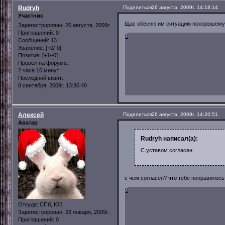
Rudryh
Поделиться
26 августа, 2009г. 14:18:14
Участник
Щас обесню им ситуацию похорошему 
Зарегистрирован
: 26 августа, 2009г.
Приглашений:
0
0
Сообщений:
13
Уважение:
[+0/-0]
Позитив:
[+1/-0]
Провел на форуме:
2 часа 16 минут
Последний визит:
8 сентября, 2009г. 13:36:40
Алексей
Поделиться
26 августа, 2009г. 14:20:51
Аватар
Rudryh написал(а):
С уставом согласен.
с чем согласен? что тебе понравилось
0
Откуда:
СПб, ЮЗ
Зарегистрирован
: 22 января, 2009г.
Приглашений:
0