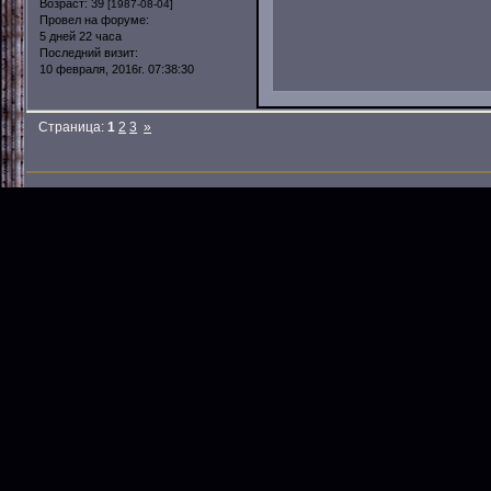
Возраст:
39
[1987-08-04]
Провел на форуме:
5 дней 22 часа
Последний визит:
10 февраля, 2016г. 07:38:30
Страница:
1
2
3
»