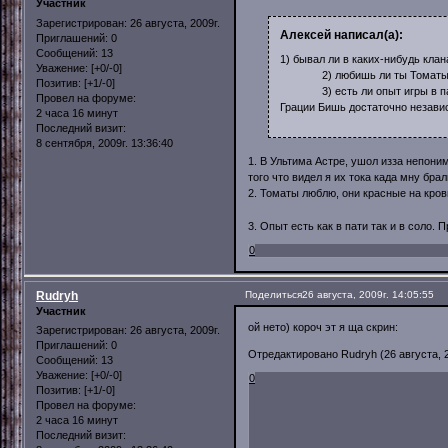
Участник
Зарегистрирован
: 26 августа, 2009г.
Алексей написал(а):
Приглашений:
0
Сообщений:
13
1) бывал ли в каких-нибудь кла
Уважение:
[+0/-0]
2) любишь ли ты Томаты, е
Позитив:
[+1/-0]
3) есть ли опыт игры в пати, 
Провел на форуме:
Грации Бишь достаточно независ
2 часа 16 минут
Последний визит:
8 сентября, 2009г. 13:36:40
1. В Ультима Астре, ушол изза непоним
того что видел я их тока када мну бр
2. Томаты люблю, они красные на кро
3. Опыт есть как в пати так и в соло. 
0
Rudryh
Поделиться
26 августа, 2009г. 14:05:55
Участник
ой нето) короч эт я ща скрин:
Зарегистрирован
: 26 августа, 2009г.
Приглашений:
0
Отредактировано Rudryh (26 августа, 2
Сообщений:
13
Уважение:
[+0/-0]
0
Позитив:
[+1/-0]
Провел на форуме:
2 часа 16 минут
Последний визит: