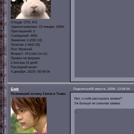
Откуда:
СПб, ЮЗ
Зарегистрирован
: 22 января, 2009г.
Приглашений:
0
Сообщений:
4992
Уважение:
[+202/-10]
Позитив:
[+462/-25]
Пол:
Мужской
Возраст:
44
[1982-04-24]
Провел на форуме:
2 месяца 10 дней
Последний визит:
4 декабря, 2023г. 00:49:06
Биф
Поделиться
26 августа, 2009г. 13:36:04
Познавший истину Света и Тьмы
Лвл, о себе рассказать можно?
Уж больше не сильная заявка.
0