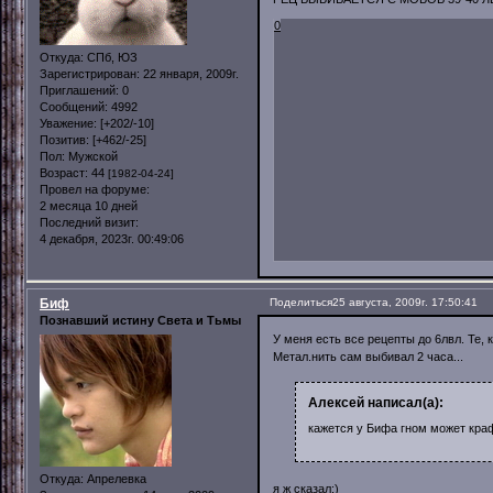
0
Откуда:
СПб, ЮЗ
Зарегистрирован
: 22 января, 2009г.
Приглашений:
0
Сообщений:
4992
Уважение:
[+202/-10]
Позитив:
[+462/-25]
Пол:
Мужской
Возраст:
44
[1982-04-24]
Провел на форуме:
2 месяца 10 дней
Последний визит:
4 декабря, 2023г. 00:49:06
Биф
Поделиться
25 августа, 2009г. 17:50:41
Познавший истину Света и Тьмы
У меня есть все рецепты до 6лвл. Те, 
Метал.нить сам выбивал 2 часа...
Алексей написал(а):
кажется у Бифа гном может кра
Откуда:
Апрелевка
я ж сказал:)