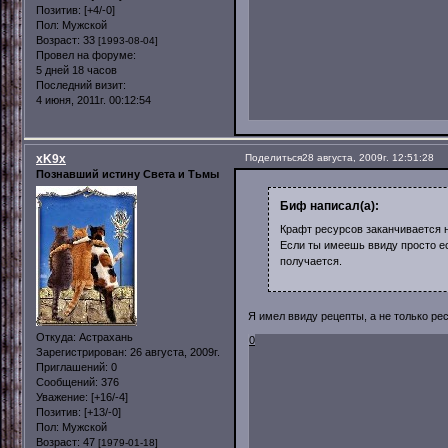
Позитив:
[+4/-0]
Пол:
Мужской
Возраст:
33
[1993-08-04]
Провел на форуме:
5 дней 18 часов
Последний визит:
4 июня, 2011г. 00:12:54
xK9x
Поделиться
28 августа, 2009г. 12:51:28
Познавший истину Света и Тьмы
Биф написал(а):
Крафт ресурсов заканчивается на
Если ты имеешь ввиду просто ест
получается.
Я имел ввиду рецепты, а не только ре
Откуда:
Астрахань
0
Зарегистрирован
: 26 августа, 2009г.
Приглашений:
0
Сообщений:
376
Уважение:
[+16/-4]
Позитив:
[+13/-0]
Пол:
Мужской
Возраст:
47
[1979-01-18]