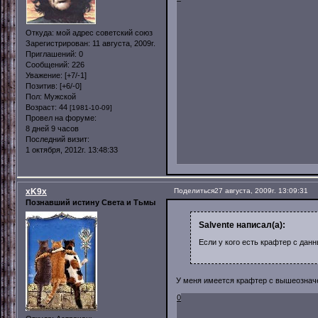
Откуда:
мой адрес советский союз
Зарегистрирован
: 11 августа, 2009г.
Приглашений:
0
Сообщений:
226
Уважение:
[+7/-1]
Позитив:
[+6/-0]
Пол:
Мужской
Возраст:
44
[1981-10-09]
Провел на форуме:
8 дней 9 часов
Последний визит:
1 октября, 2012г. 13:48:33
xK9x
Поделиться
27 августа, 2009г. 13:09:31
Познавший истину Света и Тьмы
Salvente написал(а):
Если у кого есть крафтер с дан
У меня имеется крафтер с вышеознач
0