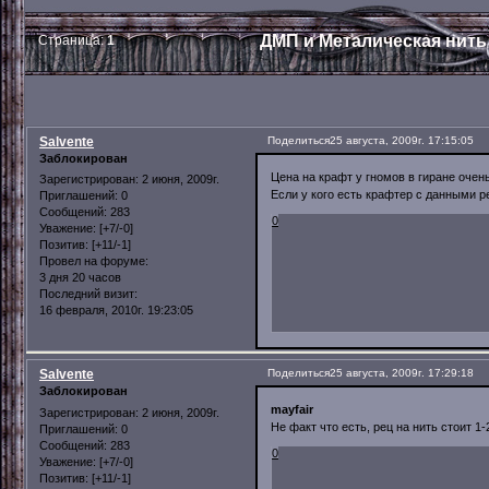
ДМП и Металическая нить
Страница:
1
Salvente
Поделиться
25 августа, 2009г. 17:15:05
Заблокирован
Цена на крафт у гномов в гиране очен
Зарегистрирован
: 2 июня, 2009г.
Если у кого есть крафтер с данными р
Приглашений:
0
Сообщений:
283
0
Уважение:
[+7/-0]
Позитив:
[+11/-1]
Провел на форуме:
3 дня 20 часов
Последний визит:
16 февраля, 2010г. 19:23:05
Salvente
Поделиться
25 августа, 2009г. 17:29:18
Заблокирован
mayfair
Зарегистрирован
: 2 июня, 2009г.
Не факт что есть, рец на нить стоит 1-2
Приглашений:
0
Сообщений:
283
0
Уважение:
[+7/-0]
Позитив:
[+11/-1]