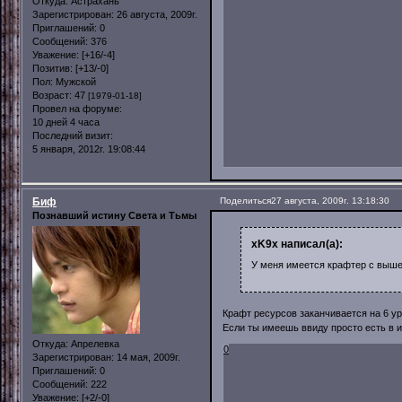
Откуда:
Астрахань
Зарегистрирован
: 26 августа, 2009г.
Приглашений:
0
Сообщений:
376
Уважение:
[+16/-4]
Позитив:
[+13/-0]
Пол:
Мужской
Возраст:
47
[1979-01-18]
Провел на форуме:
10 дней 4 часа
Последний визит:
5 января, 2012г. 19:08:44
Биф
Поделиться
27 августа, 2009г. 13:18:30
Познавший истину Света и Тьмы
xK9x написал(а):
У меня имеется крафтер с выше
Крафт ресурсов заканчивается на 6 уро
Если ты имеешь ввиду просто есть в ин
Откуда:
Апрелевка
0
Зарегистрирован
: 14 мая, 2009г.
Приглашений:
0
Сообщений:
222
Уважение:
[+2/-0]