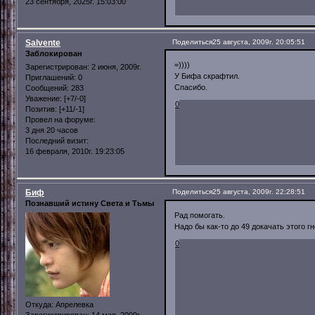
23 сентября, 2025г. 15:03:00
Salvente
Поделиться
25 августа, 2009г. 20:05:51
Заблокирован
=))))
Зарегистрирован
: 2 июня, 2009г.
У Бифа скрафтил.
Приглашений:
0
Спасибо.
Сообщений:
283
Уважение:
[+7/-0]
0
Позитив:
[+11/-1]
Провел на форуме:
3 дня 20 часов
Последний визит:
16 февраля, 2010г. 19:23:05
Биф
Поделиться
25 августа, 2009г. 22:28:51
Познавший истину Света и Тьмы
Рад помогать.
Надо бы как-то до 49 докачать этого гн
0
Откуда:
Апрелевка
Зарегистрирован
: 14 мая, 2009г.