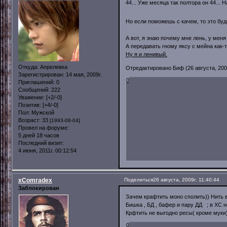
44... Уже месяца так полтора он 44...
Но если поможешь с качем, то это бу
А вот, я знаю почему мне лень, у мен
А передавать гному яксу с мейна как-то
Ну я и ленивый.
Откуда:
Апрелевка
Отредактировано Биф (26 августа, 2009
Зарегистрирован
: 14 мая, 2009г.
0
Приглашений:
0
Сообщений:
222
Уважение:
[+2/-0]
Позитив:
[+4/-0]
Пол:
Мужской
Возраст:
33
[1993-08-04]
Провел на форуме:
5 дней 18 часов
Последний визит:
4 июня, 2011г. 00:12:54
xComradex
Поделиться
26 августа, 2009г. 11:40:44
Заблокирован
Зачем крафтить моно сполить)) Нить в 
Бишка , БД , бафер и пару ДД ; в ХС н
Крфтить не выгодно ресы( кроме муки
0