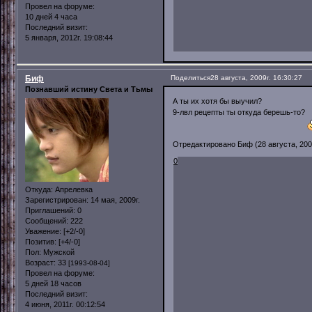
Провел на форуме:
10 дней 4 часа
Последний визит:
5 января, 2012г. 19:08:44
Биф
Поделиться
28 августа, 2009г. 16:30:27
Познавший истину Света и Тьмы
А ты их хотя бы выучил?
9-лвл рецепты ты откуда берешь-то?
Отредактировано Биф (28 августа, 2009
0
Откуда:
Апрелевка
Зарегистрирован
: 14 мая, 2009г.
Приглашений:
0
Сообщений:
222
Уважение:
[+2/-0]
Позитив:
[+4/-0]
Пол:
Мужской
Возраст:
33
[1993-08-04]
Провел на форуме:
5 дней 18 часов
Последний визит:
4 июня, 2011г. 00:12:54