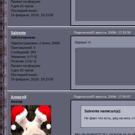
Провел на форуме:
3 дня 20 часов
Последний визит:
16 февраля, 2010г. 19:23:05
Salvente
Поделиться
25 августа, 2009г. 17:33:56
Заблокирован
Хорошо =)
Зарегистрирован
: 2 июня, 2009г.
Приглашений:
0
0
Сообщений:
283
Уважение:
[+7/-0]
Позитив:
[+11/-1]
Провел на форуме:
3 дня 20 часов
Последний визит:
16 февраля, 2010г. 19:23:05
Алексей
Поделиться
25 августа, 2009г. 17:50:07
Аватар
Salvente написал(а):
Не факт что есть, рец на нить сто
РЕЦ ВЫБИВАЕТСЯ С МОБОВ 39-40 ЛВЛ 