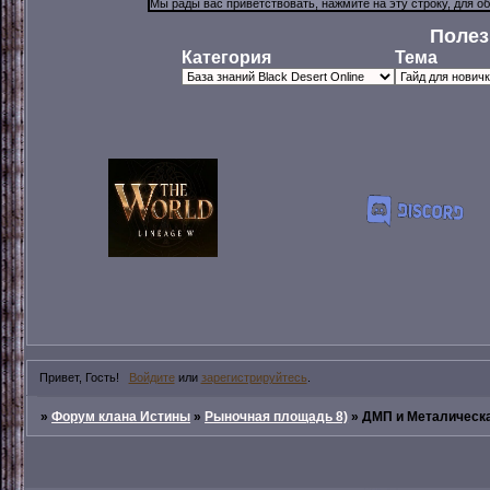
Полез
Категория
Тема
Привет, Гость!
Войдите
или
зарегистрируйтесь
.
»
Форум клана Истины
»
Рыночная площадь 8)
»
ДМП и Металическа