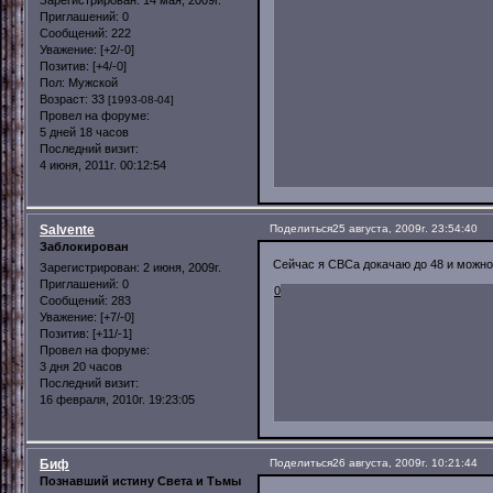
Приглашений:
0
Сообщений:
222
Уважение:
[+2/-0]
Позитив:
[+4/-0]
Пол:
Мужской
Возраст:
33
[1993-08-04]
Провел на форуме:
5 дней 18 часов
Последний визит:
4 июня, 2011г. 00:12:54
Salvente
Поделиться
25 августа, 2009г. 23:54:40
Заблокирован
Сейчас я СВСа докачаю до 48 и можно 
Зарегистрирован
: 2 июня, 2009г.
Приглашений:
0
0
Сообщений:
283
Уважение:
[+7/-0]
Позитив:
[+11/-1]
Провел на форуме:
3 дня 20 часов
Последний визит:
16 февраля, 2010г. 19:23:05
Биф
Поделиться
26 августа, 2009г. 10:21:44
Познавший истину Света и Тьмы