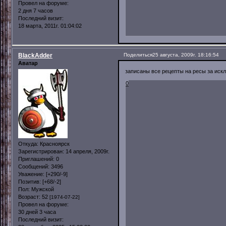
Провел на форуме:
2 дня 7 часов
Последний визит:
18 марта, 2011г. 01:04:02
BlackAdder
Поделиться
25 августа, 2009г. 18:16:54
Аватар
записаны все рецепты на ресы за иск
0
Откуда:
Красноярск
Зарегистрирован
: 14 апреля, 2009г.
Приглашений:
0
Сообщений:
3496
Уважение:
[+290/-9]
Позитив:
[+68/-2]
Пол:
Мужской
Возраст:
52
[1974-07-22]
Провел на форуме:
30 дней 3 часа
Последний визит: