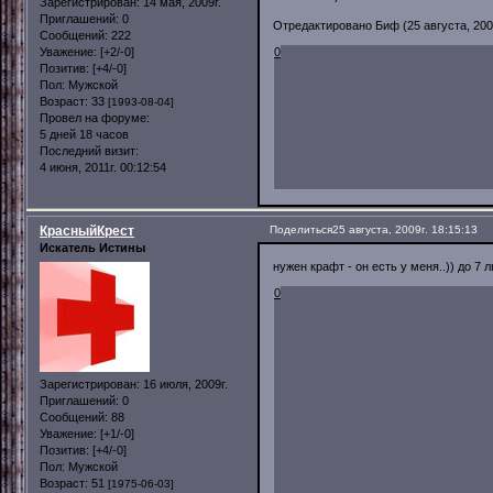
Зарегистрирован
: 14 мая, 2009г.
Приглашений:
0
Отредактировано Биф (25 августа, 2009
Сообщений:
222
Уважение:
[+2/-0]
0
Позитив:
[+4/-0]
Пол:
Мужской
Возраст:
33
[1993-08-04]
Провел на форуме:
5 дней 18 часов
Последний визит:
4 июня, 2011г. 00:12:54
КрасныйКрест
Поделиться
25 августа, 2009г. 18:15:13
Искатель Истины
нужен крафт - он есть у меня..)) до 7 л
0
Зарегистрирован
: 16 июля, 2009г.
Приглашений:
0
Сообщений:
88
Уважение:
[+1/-0]
Позитив:
[+4/-0]
Пол:
Мужской
Возраст:
51
[1975-06-03]