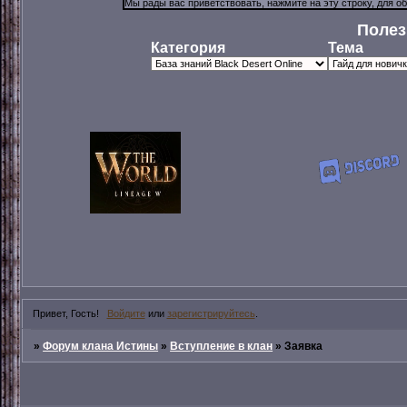
Полез
Категория
Тема
Привет, Гость!
Войдите
или
зарегистрируйтесь
.
»
Форум клана Истины
»
Вступление в клан
»
Заявка