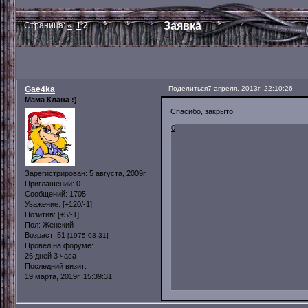
Заявка
Страница:
«
1
2
Gae4ka
Поделиться
7 апреля, 2013г. 22:10:26
Мама Клана :)
Спасибо, закрыто.
0
Зарегистрирован
: 5 августа, 2009г.
Приглашений:
0
Сообщений:
1705
Уважение:
[+120/-1]
Позитив:
[+5/-1]
Пол:
Женский
Возраст:
51
[1975-03-31]
Провел на форуме:
26 дней 3 часа
Последний визит:
19 марта, 2019г. 15:39:31