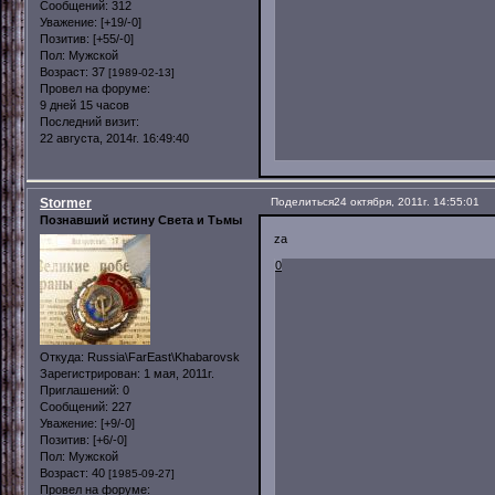
Сообщений:
312
Уважение:
[+19/-0]
Позитив:
[+55/-0]
Пол:
Мужской
Возраст:
37
[1989-02-13]
Провел на форуме:
9 дней 15 часов
Последний визит:
22 августа, 2014г. 16:49:40
Stormer
Поделиться
24 октября, 2011г. 14:55:01
Познавший истину Света и Тьмы
za
0
Откуда:
Russia\FarEast\Khabarovsk
Зарегистрирован
: 1 мая, 2011г.
Приглашений:
0
Сообщений:
227
Уважение:
[+9/-0]
Позитив:
[+6/-0]
Пол:
Мужской
Возраст:
40
[1985-09-27]
Провел на форуме: