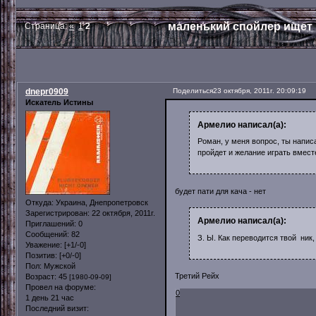
маленький спойлер ищет 
Страница:
«
1
2
dnepr0909
Поделиться
23 октября, 2011г. 20:09:19
Искатель Истины
Армелио написал(а):
Роман, у меня вопрос, ты написа
пройдет и желание играть вмест
будет пати для кача - нет
Откуда:
Украина, Днепропетровск
Зарегистрирован
: 22 октября, 2011г.
Армелио написал(а):
Приглашений:
0
Сообщений:
82
З. Ы. Как переводится твой ник
Уважение:
[+1/-0]
Позитив:
[+0/-0]
Пол:
Мужской
Третий Рейх
Возраст:
45
[1980-09-09]
Провел на форуме:
0
1 день 21 час
Последний визит: