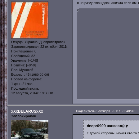
я не разделяю идею нацизма если смы
0
Откуда:
Украина, Днепропетровск
Зарегистрирован
: 22 октября, 2011г.
Приглашений:
0
Сообщений:
82
Уважение:
[+1/-0]
Позитив:
[+0/-0]
Пол:
Мужской
Возраст:
45
[1980-09-09]
Провел на форуме:
1 день 21 час
Последний визит:
12 августа, 2014г. 19:30:18
xXxBELARUSxXx
Поделиться
23 октября, 2011г. 22:48:30
Заблокирован
dnepr0909 написал(а):
с другой стороны, может кто-то