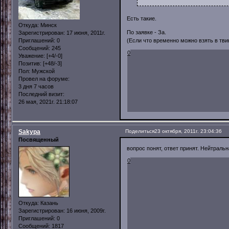
Есть такие.
Откуда:
Минск
По заявке - За.
Зарегистрирован
: 17 июня, 2011г.
(Если что временно можно взять в твин
Приглашений:
0
Сообщений:
245
0
Уважение:
[+4/-0]
Позитив:
[+48/-3]
Пол:
Мужской
Провел на форуме:
3 дня 7 часов
Последний визит:
26 мая, 2021г. 21:18:07
Sakypa
Поделиться
23 октября, 2011г. 23:04:36
Посвященный
вопрос понят, ответ принят. Нейтральн
0
Откуда:
Казань
Зарегистрирован
: 16 июня, 2009г.
Приглашений:
0
Сообщений:
1817