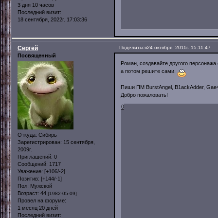
3 дня 10 часов
Последний визит:
18 сентября, 2022г. 17:03:36
Сергей
Поделиться
24 октября, 2011г. 15:11:47
Посвященный
Роман, создавайте другого персонажа
а потом решите сами.
Пиши ПМ BurstAngel, B1ackAdder, Ga
Добро пожаловать!
0
Откуда:
Сибирь
Зарегистрирован
: 15 сентября,
2009г.
Приглашений:
0
Сообщений:
1717
Уважение:
[+106/-2]
Позитив:
[+144/-1]
Пол:
Мужской
Возраст:
44
[1982-05-09]
Провел на форуме:
1 месяц 20 дней
Последний визит: