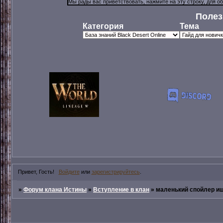
Полез
Категория
Тема
Привет, Гость!
Войдите
или
зарегистрируйтесь
.
»
Форум клана Истины
»
Вступление в клан
»
маленький спойлер ищ