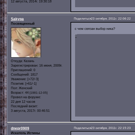
12 августа, 2014г. 19:30:18
Sakypa
Поделиться
23 октября, 2011г. 22:06:22
Посвященный
с чем связан выбор ника?
0
Откуда:
Казань
Зарегистрирован
: 16 июня, 2009г.
Приглашений:
0
Сообщений:
1817
Уважение:
[+72/-3]
Позитив:
[+61/-1]
Пол:
Женский
Возраст:
44
[1981-12-05]
Провел на форуме:
22 дня 12 часов
Последний визит:
3 августа, 2017г. 00:46:51
dnepr0909
Поделиться
23 октября, 2011г. 22:15:23
Искатель Истины