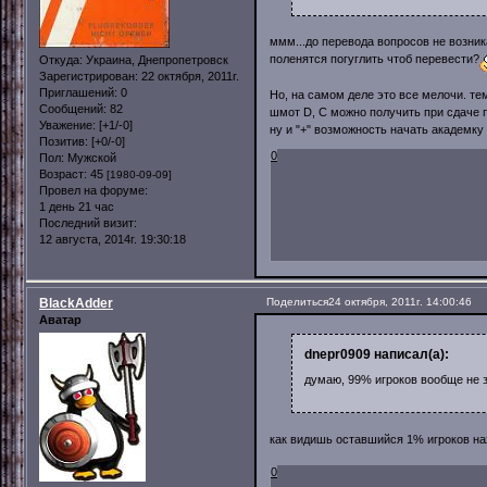
ммм...до перевода вопросов не возник
поленятся погуглить чтоб перевести?
Откуда:
Украина, Днепропетровск
Зарегистрирован
: 22 октября, 2011г.
Приглашений:
0
Но, на самом деле это все мелочи. те
Сообщений:
82
шмот D, C можно получить при сдаче п
Уважение:
[+1/-0]
ну и "+" возможность начать академку 
Позитив:
[+0/-0]
0
Пол:
Мужской
Возраст:
45
[1980-09-09]
Провел на форуме:
1 день 21 час
Последний визит:
12 августа, 2014г. 19:30:18
BlackAdder
Поделиться
24 октября, 2011г. 14:00:46
Аватар
dnepr0909 написал(а):
думаю, 99% игроков вообще не 
как видишь оставшийся 1% игроков на
0