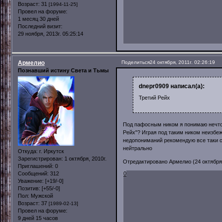
Возраст:
31
[1994-11-25]
Провел на форуме:
1 месяц 30 дней
Последний визит:
29 ноября, 2013г. 05:25:14
Армелио
Поделиться
24 октября, 2011г. 02:26:19
Познавший истину Света и Тьмы
dnepr0909 написал(а):
Третий Рейх
Под пафосным ником я понимаю нечто 
Рейх"? Играя под таким ником неизбе
недопониманий рекомендую все таки сд
нейтрально
Откуда:
г. Иркутск
Зарегистрирован
: 1 октября, 2010г.
Отредактировано Армелио (24 октября, 
Приглашений:
0
Сообщений:
312
0
Уважение:
[+19/-0]
Позитив:
[+55/-0]
Пол:
Мужской
Возраст:
37
[1989-02-13]
Провел на форуме:
9 дней 15 часов