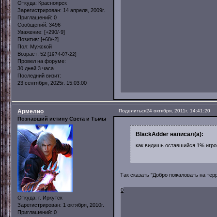
Откуда:
Красноярск
Зарегистрирован
: 14 апреля, 2009г.
Приглашений:
0
Сообщений:
3496
Уважение:
[+290/-9]
Позитив:
[+68/-2]
Пол:
Мужской
Возраст:
52
[1974-07-22]
Провел на форуме:
30 дней 3 часа
Последний визит:
23 сентября, 2025г. 15:03:00
Армелио
Поделиться
24 октября, 2011г. 14:41:20
Познавший истину Света и Тьмы
BlackAdder написал(а):
как видишь оставшийся 1% игро
Так сказать "Добро пожаловать на тер
0
Откуда:
г. Иркутск
Зарегистрирован
: 1 октября, 2010г.
Приглашений:
0