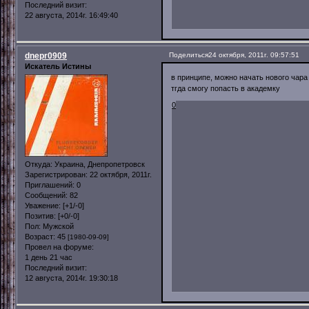
Последний визит:
22 августа, 2014г. 16:49:40
dnepr0909
Поделиться
24 октября, 2011г. 09:57:51
Искатель Истины
в принципе, можно начать нового чара
тгда смогу попасть в академку
0
Откуда:
Украина, Днепропетровск
Зарегистрирован
: 22 октября, 2011г.
Приглашений:
0
Сообщений:
82
Уважение:
[+1/-0]
Позитив:
[+0/-0]
Пол:
Мужской
Возраст:
45
[1980-09-09]
Провел на форуме:
1 день 21 час
Последний визит:
12 августа, 2014г. 19:30:18