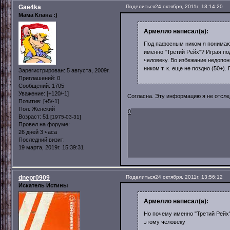
Gae4ka
Поделиться
24 октября, 2011г. 13:14:20
Мама Клана :)
Армелио написал(а):
Под пафосным ником я понимаю 
именно "Третий Рейх"? Играя по
человеку. Во избежание недопо
ником т. к. еще не поздно (50+).
Зарегистрирован
: 5 августа, 2009г.
Приглашений:
0
Сообщений:
1705
Уважение:
[+120/-1]
Согласна. Эту информацию я не отсл
Позитив:
[+5/-1]
Пол:
Женский
0
Возраст:
51
[1975-03-31]
Провел на форуме:
26 дней 3 часа
Последний визит:
19 марта, 2019г. 15:39:31
dnepr0909
Поделиться
24 октября, 2011г. 13:56:12
Искатель Истины
Армелио написал(а):
Но почему именно "Третий Рейх
этому человеку