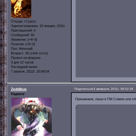
Откуда:
г.Сургут
Зарегистрирован
: 15 января, 2011г.
Приглашений:
0
Сообщений:
50
Уважение:
[+4/-0]
Позитив:
[+5/-0]
Пол:
Женский
Возраст:
36
[1989-10-02]
Провел на форуме:
3 дня 12 часов
Последний визит:
7 апреля, 2012г. 20:08:54
Zeddikus
Поделиться
14 февраля, 2011г. 08:52:26
Надмозг
Принимаем, пиши в ПМ Славян или x
0