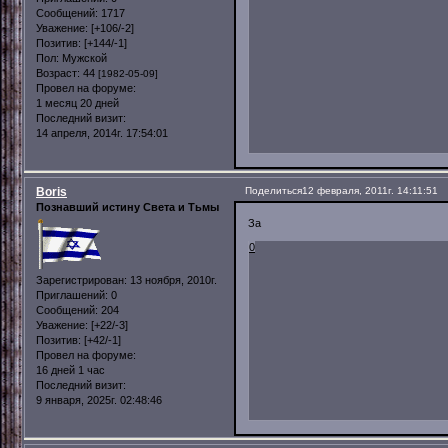
Сообщений:
1717
Уважение:
[+106/-2]
Позитив:
[+144/-1]
Пол:
Мужской
Возраст:
44
[1982-05-09]
Провел на форуме:
1 месяц 20 дней
Последний визит:
14 апреля, 2014г. 17:54:01
Boris
Поделиться
12 февраля, 2011г. 14:11:51
Познавший истину Света и Тьмы
За
0
Зарегистрирован
: 13 ноября, 2010г.
Приглашений:
0
Сообщений:
204
Уважение:
[+22/-3]
Позитив:
[+42/-1]
Провел на форуме:
16 дней 1 час
Последний визит:
9 января, 2025г. 02:48:46