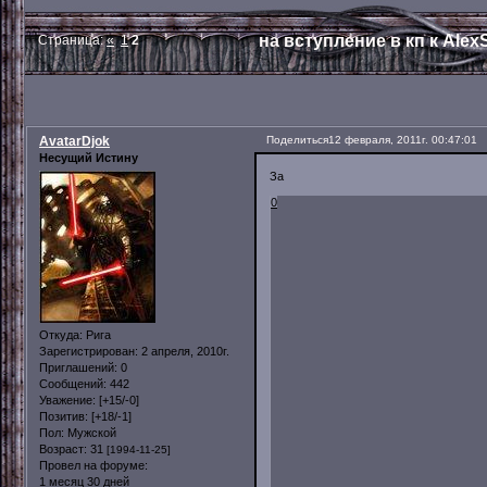
на вступление в кп к Ale
Страница:
«
1
2
AvatarDjok
Поделиться
12 февраля, 2011г. 00:47:01
Несущий Истину
За
0
Откуда:
Рига
Зарегистрирован
: 2 апреля, 2010г.
Приглашений:
0
Сообщений:
442
Уважение:
[+15/-0]
Позитив:
[+18/-1]
Пол:
Мужской
Возраст:
31
[1994-11-25]
Провел на форуме:
1 месяц 30 дней