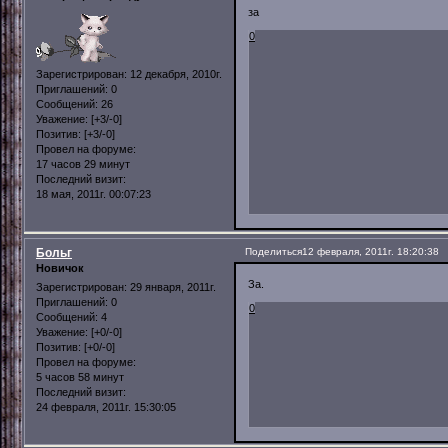
за
0
Зарегистрирован
: 12 декабря, 2010г.
Приглашений:
0
Сообщений:
26
Уважение:
[+3/-0]
Позитив:
[+3/-0]
Провел на форуме:
17 часов 29 минут
Последний визит:
18 мая, 2011г. 00:07:23
Больг
Поделиться
12 февраля, 2011г. 18:20:38
Новичок
За.
Зарегистрирован
: 29 января, 2011г.
Приглашений:
0
0
Сообщений:
4
Уважение:
[+0/-0]
Позитив:
[+0/-0]
Провел на форуме:
5 часов 58 минут
Последний визит:
24 февраля, 2011г. 15:30:05