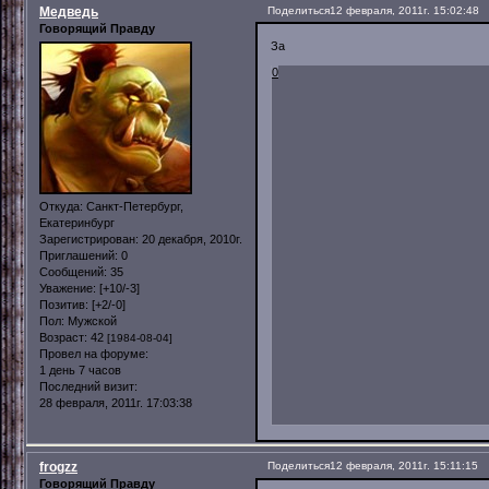
Медведь
Поделиться
12 февраля, 2011г. 15:02:48
Говорящий Правду
За
0
Откуда:
Санкт-Петербург,
Екатеринбург
Зарегистрирован
: 20 декабря, 2010г.
Приглашений:
0
Сообщений:
35
Уважение:
[+10/-3]
Позитив:
[+2/-0]
Пол:
Мужской
Возраст:
42
[1984-08-04]
Провел на форуме:
1 день 7 часов
Последний визит:
28 февраля, 2011г. 17:03:38
frogzz
Поделиться
12 февраля, 2011г. 15:11:15
Говорящий Правду