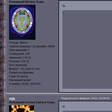
Познавший Истину Тьмы
За
0
Откуда:
Минск
Зарегистрирован
: 12 декабря, 2010г.
Приглашений:
0
Сообщений:
170
Уважение:
[+3/-1]
Позитив:
[+5/-1]
Пол:
Мужской
Возраст:
34
[1992-07-28]
Провел на форуме:
3 дня 16 часов
Последний визит:
4 ноября, 2014г. 19:42:02
vola
Поделиться
12 февраля, 2011г. 03:58:05
Познавший истину Света и Тьмы
за