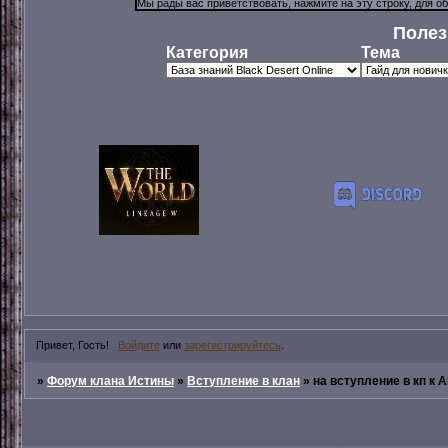
Полез
Категория
Тема
Привет, Гость!
Войдите
или
зарегистрируйтесь
.
»
Форум клана Истины
»
Вступление в клан
»
на вступление в кп к 