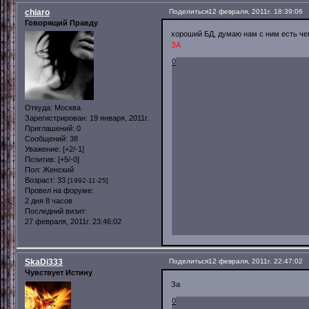
chiaro
Поделиться
12 февраля, 2011г. 18:39:06
Говорящий Правду
хороший БД, думаю нам с ним есть чем
ЗА
0
Откуда:
Москва
Зарегистрирован
: 19 января, 2011г.
Приглашений:
0
Сообщений:
38
Уважение:
[+2/-1]
Позитив:
[+5/-0]
Пол:
Женский
Возраст:
33
[1992-11-25]
Провел на форуме:
2 дня 8 часов
Последний визит:
27 февраля, 2011г. 23:46:02
SkaDi333
Поделиться
12 февраля, 2011г. 22:47:02
Чувствует Истину
За
0